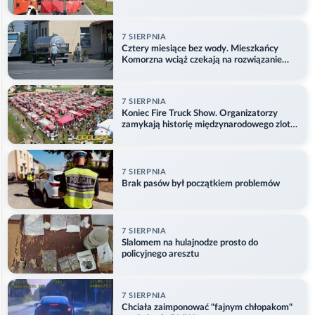
7 SIERPNIA
Cztery miesiące bez wody. Mieszkańcy
Komorzna wciąż czekają na rozwiązanie
problemu
7 SIERPNIA
Koniec Fire Truck Show. Organizatorzy
zamykają historię międzynarodowego zlotu
w Główczycach
7 SIERPNIA
Brak pasów był początkiem problemów
7 SIERPNIA
Slalomem na hulajnodze prosto do
policyjnego aresztu
7 SIERPNIA
Chciała zaimponować "fajnym chłopakom"