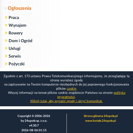
Ogłoszenia
»
Praca
»
Wynajem
»
Rowery
»
Dom i Ogród
»
Usługi
»
Serwis
»
Pożyczki
Zgodnie z art. 173 ustawy Prawa Telekomunikacyjnego informujemy, że przeglądając tę
stronę wyrażasz zgodę
na zapisywanie na Twoim komputerze niezbędnych do jej poprawnego funkcjonowania
plików
cookie
.
Więcej informacji na temat plików cookie znajdziecie Państwo na stronie
polityka
prywatności
.
Kliknij tutaj, aby wyrazić zgodę i ukryć komunikat.
Copyright © 2006-2026
Strona główna 24opole.pl
by 24opole sp. z o.o.
www.hotele.24opole.pl
v4.30.7
2026-08-06 01:15