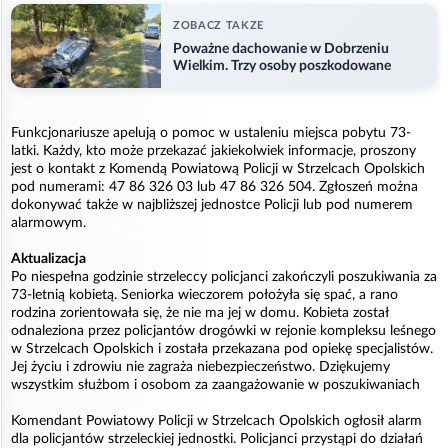
ZOBACZ TAKZE
Poważne dachowanie w Dobrzeniu
Wielkim. Trzy osoby poszkodowane
Funkcjonariusze apelują o pomoc w ustaleniu miejsca pobytu 73-
latki. Każdy, kto może przekazać jakiekolwiek informacje, proszony
jest o kontakt z Komendą Powiatową Policji w Strzelcach Opolskich
pod numerami: 47 86 326 03 lub 47 86 326 504. Zgłoszeń można
dokonywać także w najbliższej jednostce Policji lub pod numerem
alarmowym.
Aktualizacja
Po niespełna godzinie strzeleccy policjanci zakończyli poszukiwania za
73-letnią kobietą. Seniorka wieczorem położyła się spać, a rano
rodzina zorientowała się, że nie ma jej w domu. Kobieta został
odnaleziona przez policjantów drogówki w rejonie kompleksu leśnego
w Strzelcach Opolskich i została przekazana pod opiekę specjalistów.
Jej życiu i zdrowiu nie zagraża niebezpieczeństwo. Dziękujemy
wszystkim służbom i osobom za zaangażowanie w poszukiwaniach
Komendant Powiatowy Policji w Strzelcach Opolskich ogłosił alarm
dla policjantów strzeleckiej jednostki. Policjanci przystąpi do działań