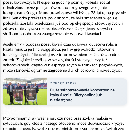
poszukiwawczych. Niespełna godzinę później, kobieta został
odnaleziona przez policjantów ruchu drogowego w rejonie
kompleksu leśnego. Mundurowi zauważyli leżącą 73-latkę na pryzmie
liści. Seniorka przekazała policjantom, że była zmęczona więc się
położyła. Została przekazana już pod opiekę specjalistów. Jej życiu i
zdrowiu nie zagraża niebezpieczeństwo. Dziękujemy wszystkim
służbom i osobom za zaangażowanie w poszukiwaniach.
Apelujemy - podczas poszukiwań czas odgrywa kluczową rolę, a
każda minuta jest na wagę złota, jeśli w grę wchodzi ratowanie
ludzkiego życia. Nie czekajmy z informowaniem służb, aż zapadnie
zmrok. Zaginięcie osób a w szczególności starszych czy też
schorowanych, często w niesprzyjających warunkach pogodowych,
może stanowić ogromne zagrożenie dla ich zdrowia, a nawet życia.
ZOBACZ TAKZE
Duże zainteresowanie koncertem na
Itaka Arenie. Bilety online już
niedostępne
Przypominamy, jak ważna jest czujność oraz szybka reakcja w
sytuacjach, gdy ktoś z naszego otoczenia może doświadczać kryzysu
emocjonalnego. Nawet z pozoru nieistotne sygnały mogą świadczyć