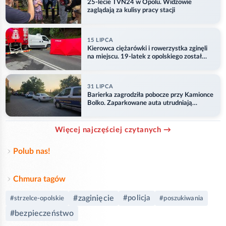
25-lecie TVN24 w Opolu. Widzowie
zaglądają za kulisy pracy stacji
15 LIPCA
Kierowca ciężarówki i rowerzystka zginęli
na miejscu. 19-latek z opolskiego został
ranny
31 LIPCA
Barierka zagrodziła pobocze przy Kamionce
Bolko. Zaparkowane auta utrudniają
przejazd
Więcej najczęściej czytanych →
Polub nas!
Chmura tagów
#zaginięcie
#policja
#strzelce-opolskie
#poszukiwania
#bezpieczeństwo