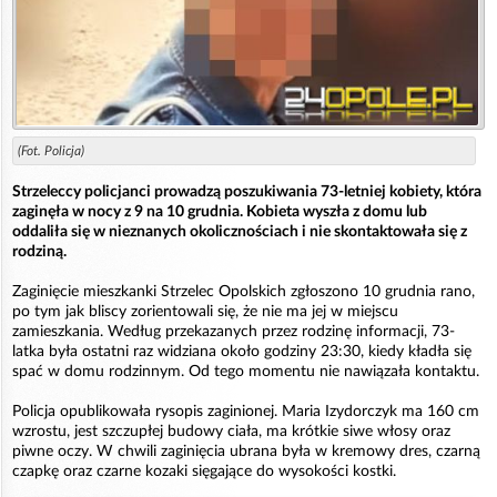
(Fot. Policja)
Strzeleccy policjanci prowadzą poszukiwania 73-letniej kobiety, która
zaginęła w nocy z 9 na 10 grudnia. Kobieta wyszła z domu lub
oddaliła się w nieznanych okolicznościach i nie skontaktowała się z
rodziną.
Zaginięcie mieszkanki Strzelec Opolskich zgłoszono 10 grudnia rano,
po tym jak bliscy zorientowali się, że nie ma jej w miejscu
zamieszkania. Według przekazanych przez rodzinę informacji, 73-
latka była ostatni raz widziana około godziny 23:30, kiedy kładła się
spać w domu rodzinnym. Od tego momentu nie nawiązała kontaktu.
Policja opublikowała rysopis zaginionej. Maria Izydorczyk ma 160 cm
wzrostu, jest szczupłej budowy ciała, ma krótkie siwe włosy oraz
piwne oczy. W chwili zaginięcia ubrana była w kremowy dres, czarną
czapkę oraz czarne kozaki sięgające do wysokości kostki.