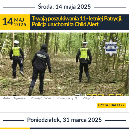
Środa, 14 maja 2025
Trwają poszukiwania 11- letniej Patrycji.
14
MAJ
Policja uruchomiła Child Alert
2025
Autor: Dagmara
Kliknięć: 6754
Komentarzy: 3
Zdjęć: 6
CZYTAJ DALEJ >>
Poniedziałek, 31 marca 2025