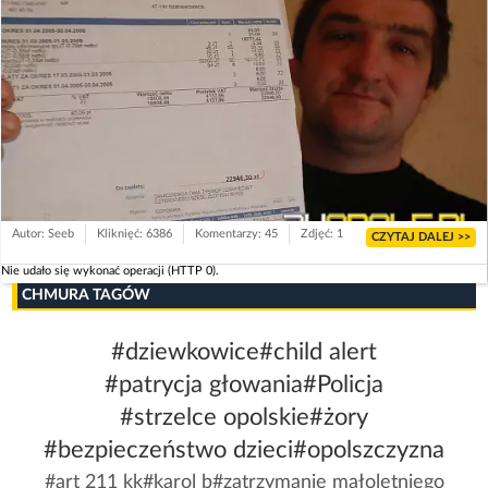
Autor: Seeb
Kliknięć: 6386
Komentarzy: 45
Zdjęć: 1
CZYTAJ DALEJ >>
Nie udało się wykonać operacji (HTTP 0).
CHMURA TAGÓW
#dziewkowice
#child alert
#patrycja głowania
#Policja
#strzelce opolskie
#żory
#bezpieczeństwo dzieci
#opolszczyzna
#art 211 kk
#karol b
#zatrzymanie małoletniego