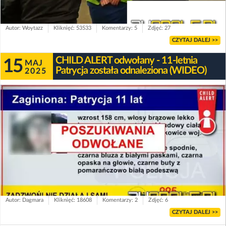
Autor: Woytazz
Kliknięć: 53533
Komentarzy: 5
Zdjęć: 27
CZYTAJ DALEJ >>
CHILD ALERT odwołany - 11-letnia
15
MAJ
Patrycja została odnaleziona (WIDEO)
2025
Autor: Dagmara
Kliknięć: 18608
Komentarzy: 2
Zdjęć: 6
CZYTAJ DALEJ >>