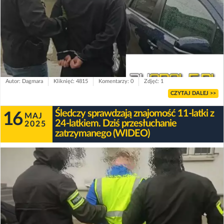
Autor: Dagmara
Kliknięć: 4815
Komentarzy: 0
Zdjęć: 1
CZYTAJ DALEJ >>
Śledczy sprawdzają znajomość 11-latki z
16
MAJ
24-latkiem. Dziś przesłuchanie
2025
zatrzymanego (WIDEO)