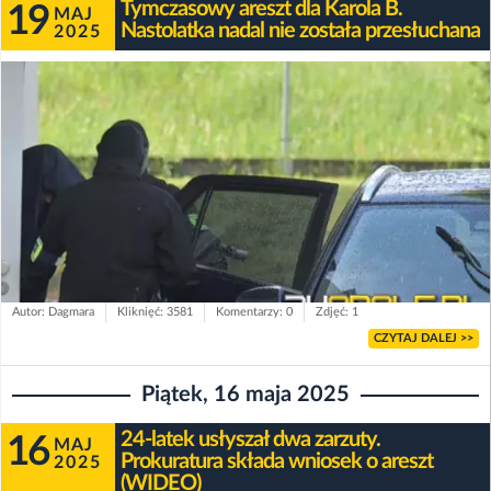
Tymczasowy areszt dla Karola B.
19
MAJ
Nastolatka nadal nie została przesłuchana
2025
Autor: Dagmara
Kliknięć: 3581
Komentarzy: 0
Zdjęć: 1
CZYTAJ DALEJ >>
Piątek, 16 maja 2025
24-latek usłyszał dwa zarzuty.
16
MAJ
Prokuratura składa wniosek o areszt
2025
(WIDEO)