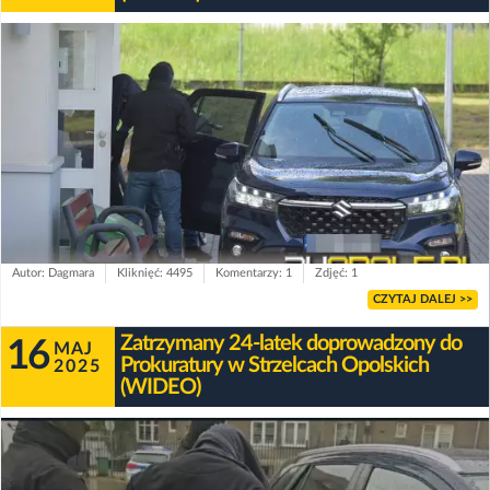
Autor: Dagmara
Kliknięć: 4495
Komentarzy: 1
Zdjęć: 1
CZYTAJ DALEJ >>
Zatrzymany 24-latek doprowadzony do
16
MAJ
Prokuratury w Strzelcach Opolskich
2025
(WIDEO)