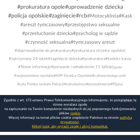
#prokuratura opole
#uprowadzenie dziecka
#policja opolskie
#zaginięcie
#rcb
#Motocyklista
#Kask
#areszt tymczasowy
#przestępstwo seksualne
#przesłuchanie dziecka
#psycholog w sądzie
#czynność seksualna
#tymczasowy areszt
#doprowadzenie do prokuratury
#prokuratura strzelce opolskie
#zatrzymany 24-latek
#zaginięcie dziecka
#prokuratura
#kodeks karny
#Nowe informacje
#porwanie i odnalezienie 11-latki
#Opole
#województwo opolskie
#KPP Strzelce Opolskie
#cyberprzestępczość
#cała Polska szukała Patrycji
#odnaleziona
#poszukiwania
#Pijany
Zgodnie z art. 173 ustawy Prawa Telekomunikacyjnego informujemy, że przeglądając tę
stronę wyrażasz zgodę
na zapisywanie na Twoim komputerze niezbędnych do jej poprawnego funkcjonowania
plików
cookie
.
Więcej informacji na temat plików cookie znajdziecie Państwo na stronie
polityka
prywatności
.
Kliknij tutaj, aby wyrazić zgodę i ukryć komunikat.