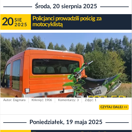
Środa, 20 sierpnia 2025
Policjanci prowadzili pościg za
20
SIE
motocyklistą
2025
Autor: Dagmara
Kliknięć: 1906
Komentarzy: 3
Zdjęć: 1
CZYTAJ DALEJ >>
Poniedziałek, 19 maja 2025