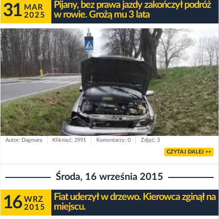
Pijany, bez prawa jazdy zakończył podróż
31
MAR
w rowie. Grożą mu 3 lata
2025
Autor: Dagmara
Kliknięć: 2991
Komentarzy: 0
Zdjęć: 3
CZYTAJ DALEJ >>
Środa, 16 września 2015
Fiat uderzył w drzewo. Kierowca zginął na
16
WRZ
miejscu.
2015