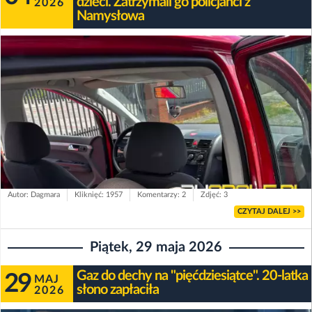
dzieci. Zatrzymali go policjanci z
2026
Namysłowa
Autor: Dagmara
Kliknięć: 1957
Komentarzy: 2
Zdjęć: 3
CZYTAJ DALEJ >>
Piątek, 29 maja 2026
Gaz do dechy na "pięćdziesiątce". 20-latka
29
MAJ
słono zapłaciła
2026