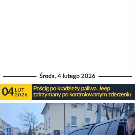
Środa, 4 lutego 2026
Pościg po kradzieży paliwa. Jeep
04
LUT
zatrzymany po kontrolowanym zderzeniu
2026