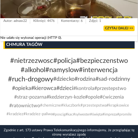
Autor: adnaw22
Kliknięć: 4476
Komentarzy: 6
Zdjęć: 1
CZYTAJ DALEJ >>
Nie udało się wykonać operacji (HTTP 0).
CHMURA TAGÓW
#nietrzezwosc
#policja
#bezpieczenstwo
#alkohol
#namyslow
#interwencja
#ruch-drogowy
#dziecko
#rodzina
#sad-rodzinny
#opieka
#kierowca
#dzieci
#kontrola
#przestepstwo
#straz-pozarna
#kedzierzyn-kozle
#opole
#ćwiczenia
#ratownictwo
#chemiczne
#kluczbork
#przestepstwa
#krapkowice
#kradziez
#kradziez-paliwa
#poscig
#kac
#sylwester
#święta
#impreza
#promile
Zgodnie z art. 173 ustawy Prawa Telekomunikacyjnego informujemy, że przeglądając tę
stronę wyrażasz zgodę