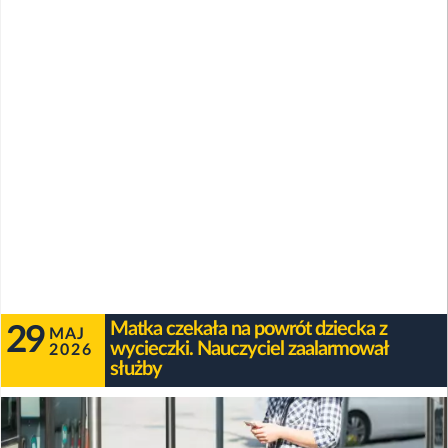
Matka czekała na powrót dziecka z
29
MAJ
wycieczki. Nauczyciel zaalarmował
2026
służby