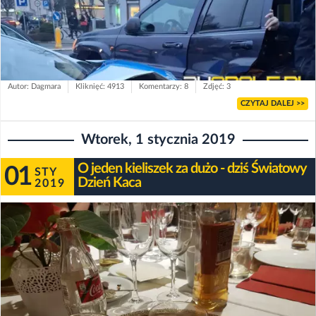
Autor: Dagmara
Kliknięć: 4913
Komentarzy: 8
Zdjęć: 3
CZYTAJ DALEJ >>
Wtorek, 1 stycznia 2019
O jeden kieliszek za dużo - dziś Światowy
01
STY
Dzień Kaca
2019