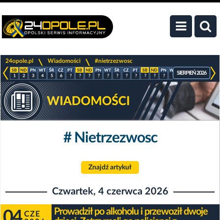
>
>
24opole.pl
Wiadomości
#nietrzezwosc
SIERPIEŃ 2026
1
2
3
4
5
6
?
?
?
?
?
?
?
?
?
?
?
?
?
?
?
?
# Nietrzezwosc
Znajdź artykuł
Czwartek, 4 czerwca 2026
Prowadził po alkoholu i przewoził dwoje
04
CZE