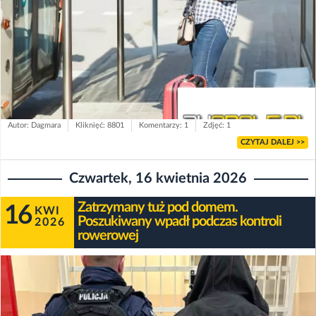
Autor: Dagmara
Kliknięć: 8801
Komentarzy: 1
Zdjęć: 1
CZYTAJ DALEJ >>
Czwartek, 16 kwietnia 2026
Zatrzymany tuż pod domem.
16
KWI
Poszukiwany wpadł podczas kontroli
2026
rowerowej