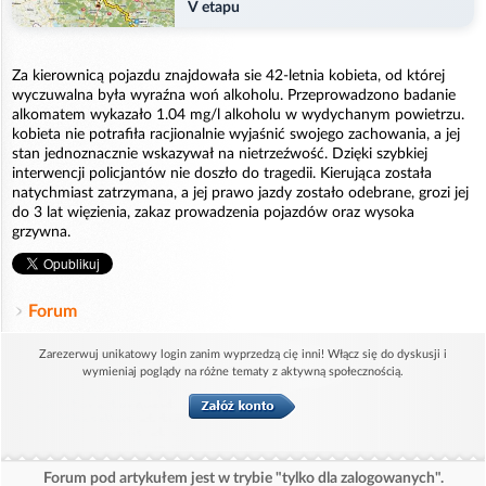
V etapu
Za kierownicą pojazdu znajdowała sie 42-letnia kobieta, od której
wyczuwalna była wyraźna woń alkoholu. Przeprowadzono badanie
alkomatem wykazało 1.04 mg/l alkoholu w wydychanym powietrzu.
kobieta nie potrafiła racjionalnie wyjaśnić swojego zachowania, a jej
stan jednoznacznie wskazywał na nietrzeźwość. Dzięki szybkiej
interwencji policjantów nie doszło do tragedii. Kierująca została
natychmiast zatrzymana, a jej prawo jazdy zostało odebrane, grozi jej
do 3 lat więzienia, zakaz prowadzenia pojazdów oraz wysoka
grzywna.
Forum
Zarezerwuj unikatowy login zanim wyprzedzą cię inni! Włącz się do dyskusji i
wymieniaj poglądy na różne tematy z aktywną społecznością.
Forum pod artykułem jest w trybie "tylko dla zalogowanych".