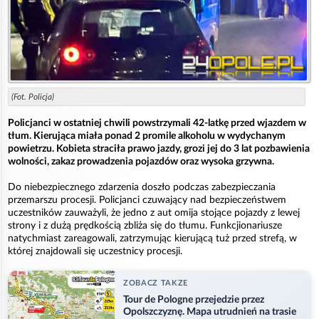
(Fot. Policja)
Policjanci w ostatniej chwili powstrzymali 42-latkę przed wjazdem w
tłum. Kierująca miała ponad 2 promile alkoholu w wydychanym
powietrzu. Kobieta straciła prawo jazdy, grozi jej do 3 lat pozbawienia
wolności, zakaz prowadzenia pojazdów oraz wysoka grzywna.
Do niebezpiecznego zdarzenia doszło podczas zabezpieczania
przemarszu procesji. Policjanci czuwający nad bezpieczeństwem
uczestników zauważyli, że jedno z aut omija stojące pojazdy z lewej
strony i z dużą prędkością zbliża się do tłumu. Funkcjionariusze
natychmiast zareagowali, zatrzymując kierującą tuż przed strefą, w
której znajdowali się uczestnicy procesji.
ZOBACZ TAKZE
Tour de Pologne przejedzie przez
Opolszczyznę. Mapa utrudnień na trasie