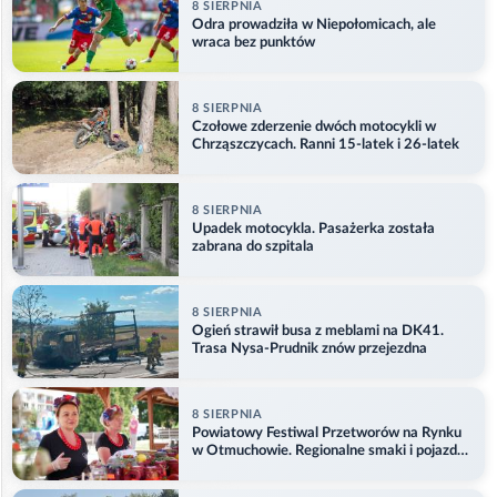
8 SIERPNIA
Odra prowadziła w Niepołomicach, ale
wraca bez punktów
8 SIERPNIA
Czołowe zderzenie dwóch motocykli w
Chrząszczycach. Ranni 15-latek i 26-latek
8 SIERPNIA
Upadek motocykla. Pasażerka została
zabrana do szpitala
8 SIERPNIA
Ogień strawił busa z meblami na DK41.
Trasa Nysa-Prudnik znów przejezdna
8 SIERPNIA
Powiatowy Festiwal Przetworów na Rynku
w Otmuchowie. Regionalne smaki i pojazdy
służb