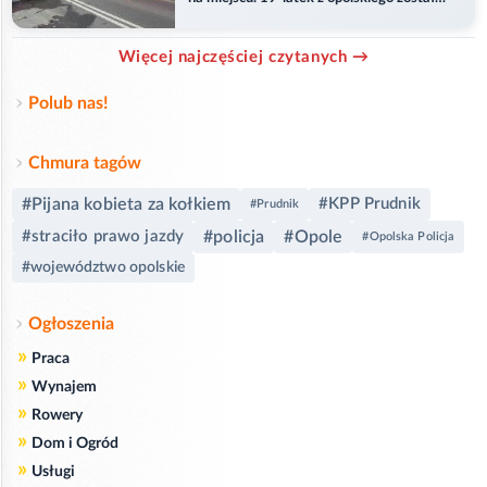
ranny
Więcej najczęściej czytanych →
Polub nas!
Chmura tagów
#Pijana kobieta za kołkiem
#KPP Prudnik
#Prudnik
#straciło prawo jazdy
#policja
#Opole
#Opolska Policja
#województwo opolskie
Ogłoszenia
»
Praca
»
Wynajem
»
Rowery
»
Dom i Ogród
»
Usługi