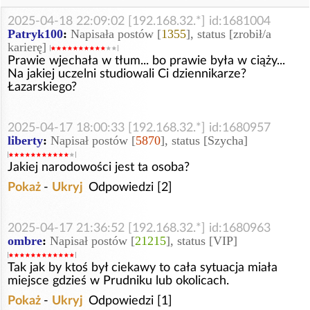
2025-04-18 22:09:02 [192.168.32.*] id:1681004
Patryk100
:
Napisała postów [
1355
], status [zrobił/a
karierę]
Prawie wjechała w tłum... bo prawie była w ciąży...
Na jakiej uczelni studiowali Ci dziennikarze?
Łazarskiego?
2025-04-17 18:00:33 [192.168.32.*] id:1680957
liberty
:
Napisał postów [
5870
], status [Szycha]
Jakiej narodowości jest ta osoba?
Pokaż
-
Ukryj
Odpowiedzi [2]
2025-04-17 21:36:52 [192.168.32.*] id:1680963
ombre
:
Napisał postów [
21215
], status [VIP]
Tak jak by ktoś był ciekawy to cała sytuacja miała
miejsce gdzieś w Prudniku lub okolicach.
Pokaż
-
Ukryj
Odpowiedzi [1]