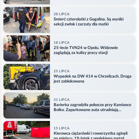
28 LIPCA
Śmierć czterolatki z Gogolina. Są wyniki
sekcji zwłok i zarzuty dla matki
18 LIPCA
25-lecie TVN24 w Opolu. Widzowie
zaglądają za kulisy pracy stacji
25 LIPCA
Wypadek na DW 414 w Chrzelicach. Droga
jest zablokowana
31 LIPCA
Barierka zagrodziła pobocze przy Kamionce
Bolko. Zaparkowane auta utrudniają
przejazd
15 LIPCA
Kierowca ciężarówki i rowerzystka zginęli
na miejscu. 19-latek z opolskiego został