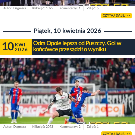
Autor: Dagmara
Kliknięć: 1095
Komentarzy: 1
Zdjęć: 5
CZYTAJ DALEJ >>
Piątek, 10 kwietnia 2026
Odra Opole lepsza od Puszczy. Gol w
10
KWI
końcówce przesądził o wyniku
2026
Autor: Dagmara
Kliknięć: 2093
Komentarzy: 2
Zdjęć: 1
CZYTAJ DALEJ >>