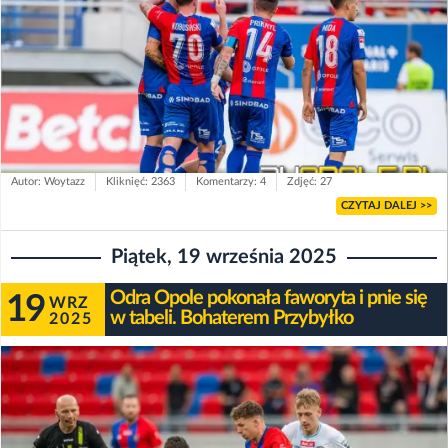
Autor: Woytazz
Kliknięć: 2363
Komentarzy: 4
Zdjęć: 27
CZYTAJ DALEJ >>
Piątek, 19 września 2025
Odra Opole pokonała faworyta i pnie się
19
WRZ
w tabeli. Bohaterem Przybyłko
2025