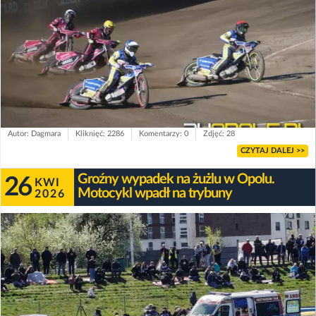
Autor: Dagmara
Kliknięć: 2286
Komentarzy: 0
Zdjęć: 28
CZYTAJ DALEJ >>
Groźny wypadek na żużlu w Opolu.
26
KWI
Motocykl wpadł na trybuny
2026