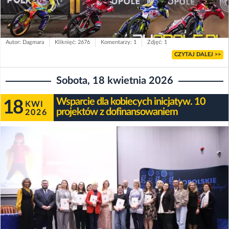
Autor: Dagmara
Kliknięć: 2676
Komentarzy: 1
Zdjęć: 1
CZYTAJ DALEJ >>
Sobota, 18 kwietnia 2026
Wsparcie dla kobiecych inicjatyw. 10
18
KWI
projektów z dofinansowaniem
2026