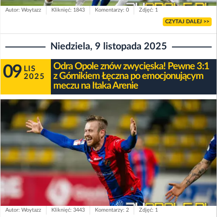
Autor: Woytazz
Kliknięć: 1843
Komentarzy: 0
Zdjęć: 1
CZYTAJ DALEJ >>
Niedziela, 9 listopada 2025
Odra Opole znów zwycięska! Pewne 3:1
09
LIS
z Górnikiem Łęczna po emocjonującym
2025
meczu na Itaka Arenie
Autor: Woytazz
Kliknięć: 3443
Komentarzy: 2
Zdjęć: 1