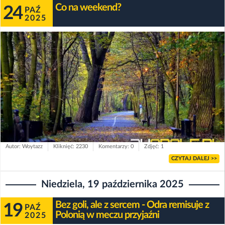
Co na weekend?
24
PAŹ
2025
Autor: Woytazz
Kliknięć: 2230
Komentarzy: 0
Zdjęć: 1
CZYTAJ DALEJ >>
Niedziela, 19 października 2025
Bez goli, ale z sercem - Odra remisuje z
19
PAŹ
Polonią w meczu przyjaźni
2025