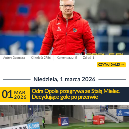
Autor: Dagmara
Kliknięć: 2786
Komentarzy: 5
Zdjęć: 1
CZYTAJ DALEJ >>
Niedziela, 1 marca 2026
Odra Opole przegrywa ze Stalą Mielec.
01
MAR
Decydujące gole po przerwie
2026