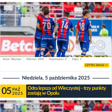
Autor: Woytazz
Kliknięć: 3440
Komentarzy: 0
Zdjęć: 1
CZYTAJ DALEJ >>
Niedziela, 5 października 2025
Odra lepsza od Wieczystej - trzy punkty
05
PAŹ
zostają w Opolu
2025