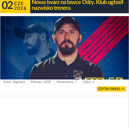
Nowa twarz na ławce Odry. Klub ogłosił
02
CZE
nazwisko trenera
2026
Autor: Dagmara
Kliknięć: 2450
Komentarzy: 7
Zdjęć: 1
CZYTAJ DALEJ >>