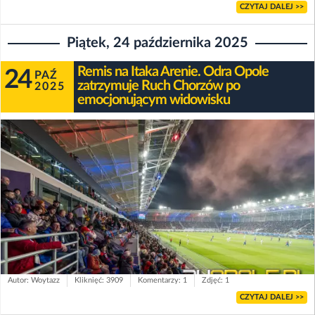
CZYTAJ DALEJ >>
Piątek, 24 października 2025
Remis na Itaka Arenie. Odra Opole
24
PAŹ
zatrzymuje Ruch Chorzów po
2025
emocjonującym widowisku
Autor: Woytazz
Kliknięć: 3909
Komentarzy: 1
Zdjęć: 1
CZYTAJ DALEJ >>