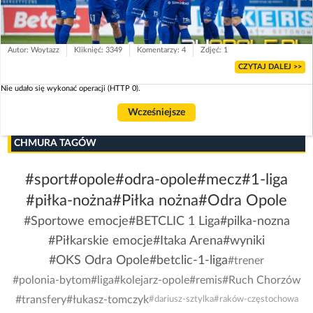
Autor: Woytazz
Kliknięć: 3349
Komentarzy: 4
Zdjęć: 1
CZYTAJ DALEJ >>
Nie udało się wykonać operacji (HTTP 0).
Wcześniejsze
CHMURA TAGÓW
#sport
#opole
#odra-opole
#mecz
#1-liga
#piłka-nożna
#Piłka nożna
#Odra Opole
#Sportowe emocje
#BETCLIC 1 Liga
#pilka-nozna
#Piłkarskie emocje
#Itaka Arena
#wyniki
#OKS Odra Opole
#betclic-1-liga
#trener
#polonia-bytom
#liga
#kolejarz-opole
#remis
#Ruch Chorzów
#transfery
#łukasz-tomczyk
#dariusz-sztylka
#raków-częstochowa