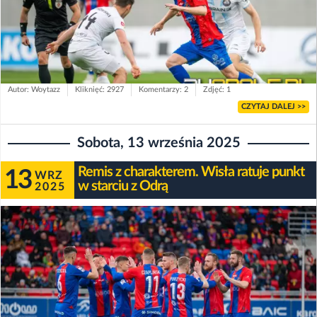
Autor: Woytazz
Kliknięć: 2927
Komentarzy: 2
Zdjęć: 1
CZYTAJ DALEJ >>
Sobota, 13 września 2025
Remis z charakterem. Wisła ratuje punkt
13
WRZ
w starciu z Odrą
2025