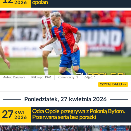
opolan
2026
Autor: Dagmara
Kliknięć: 1941
Komentarzy: 2
Zdjęć: 1
CZYTAJ DALEJ >>
Poniedziałek, 27 kwietnia 2026
Odra Opole przegrywa z Polonią Bytom.
27
KWI
Przerwana seria bez porażki
2026