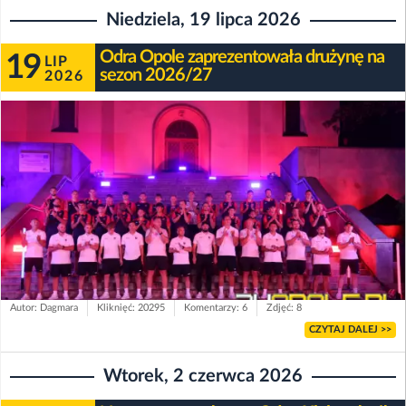
Niedziela, 19 lipca 2026
Odra Opole zaprezentowała drużynę na
19
LIP
sezon 2026/27
2026
Autor: Dagmara
Kliknięć: 20295
Komentarzy: 6
Zdjęć: 8
CZYTAJ DALEJ >>
Wtorek, 2 czerwca 2026