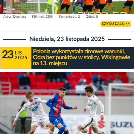
Autor: Dagmara
Kliknięć: 2298
Komentarzy: 2
Zdjęć: 8
CZYTAJ DALEJ >>
Niedziela, 23 listopada 2025
Polonia wykorzystała zimowe warunki,
23
LIS
Odra bez punktów w stolicy. Wikingowie
2025
na 13. miejscu