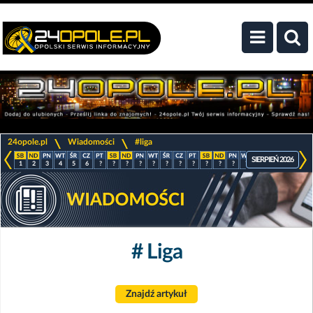
>
>
24opole.pl
Wiadomości
#liga
SIERPIEŃ 2026
1
2
3
4
5
6
?
?
?
?
?
?
?
?
?
?
?
?
?
?
?
?
# Liga
Znajdź artykuł