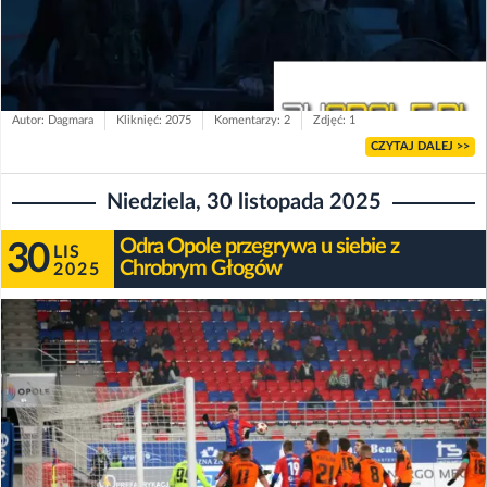
Autor: Dagmara
Kliknięć: 2075
Komentarzy: 2
Zdjęć: 1
CZYTAJ DALEJ >>
Niedziela, 30 listopada 2025
Odra Opole przegrywa u siebie z
30
LIS
Chrobrym Głogów
2025