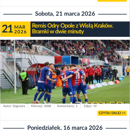
Sobota, 21 marca 2026
Remis Odry Opole z Wisłą Kraków.
21
MAR
Bramki w dwie minuty
2026
Autor: Dagmara
Kliknięć: 6068
Komentarzy: 1
Zdjęć: 19
CZYTAJ DALEJ >>
Poniedziałek, 16 marca 2026