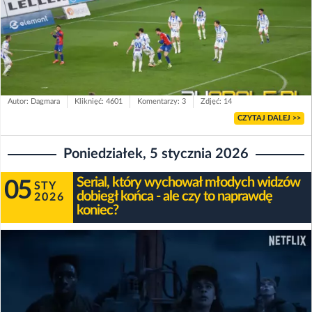
Autor: Dagmara
Kliknięć: 4601
Komentarzy: 3
Zdjęć: 14
CZYTAJ DALEJ >>
Poniedziałek, 5 stycznia 2026
Serial, który wychował młodych widzów
05
STY
dobiegł końca - ale czy to naprawdę
2026
koniec?