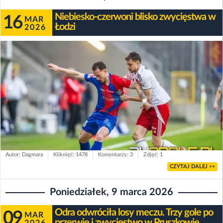
Niebiesko-czerwoni blisko zwycięstwa w
16
MAR
Łodzi
2026
Autor: Dagmara
Kliknięć: 1478
Komentarzy: 3
Zdjęć: 1
CZYTAJ DALEJ >>
Poniedziałek, 9 marca 2026
Odra odwróciła losy meczu. Trzy gole po
09
MAR
przerwie i zwycięstwo w Pruszkowie
2026