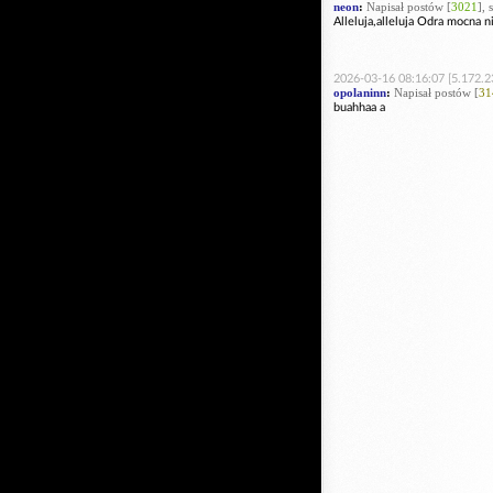
neon
:
Napisał postów [
3021
], 
Alleluja,alleluja Odra mocna nie
2026-03-16 08:16:07 [5.172.2
opolaninn
:
Napisał postów [
31
buahhaa a