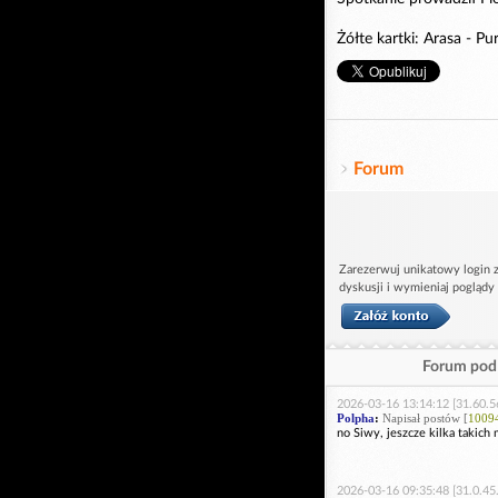
Żółte kartki: Arasa - Pur
Forum
Zarezerwuj unikatowy login z
dyskusji i wymieniaj poglądy
Forum pod 
2026-03-16 13:14:12 [31.60.5
Polpha
:
Napisał postów [
1009
no Siwy, jeszcze kilka takich
2026-03-16 09:35:48 [31.0.45