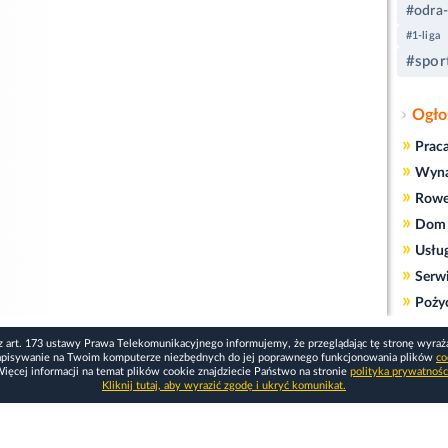
#odra-
#1-liga
#spor
Ogło
»
Prac
»
Wyn
»
Rowe
»
Dom 
»
Usłu
»
Serw
»
Poży
z art. 173 ustawy Prawa Telekomunikacyjnego informujemy, że przeglądając tę stronę wyraż
apisywanie na Twoim komputerze niezbędnych do jej poprawnego funkcjonowania plików
co
ięcej informacji na temat plików cookie znajdziecie Państwo na stronie
polityka prywatnośc
Kliknij tutaj, aby wyrazić zgodę i ukryć komunikat.