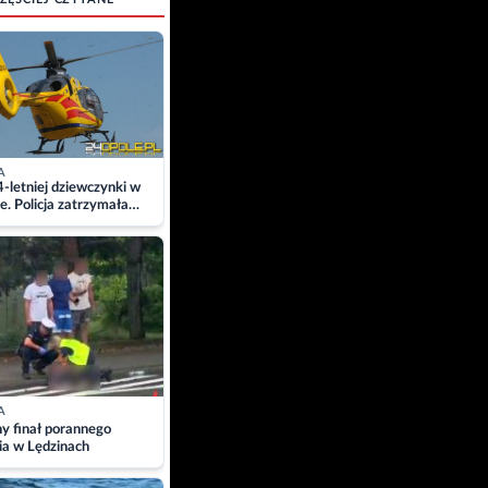
A
4-letniej dziewczynki w
e. Policja zatrzymała
A
ny finał porannego
ia w Lędzinach