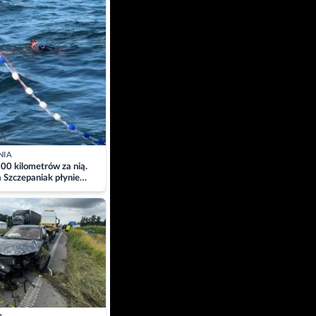
NIA
00 kilometrów za nią.
a Szczepaniak płynie
łtyk dla Piotra.
zacja