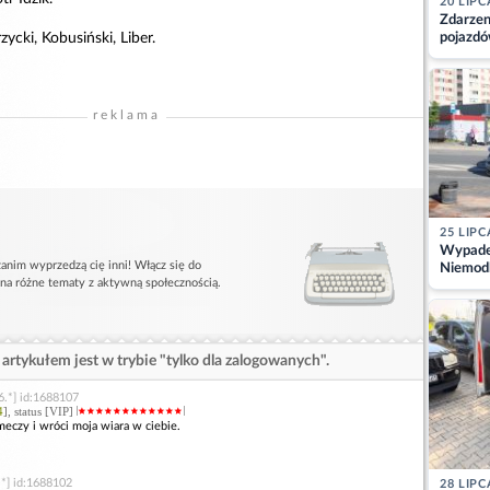
20 LIPC
Zdarzen
zycki, Kobusiński, Liber.
pojazdó
z kiero
kajdank
reklama
25 LIPC
Wypadek
anim wyprzedzą cię inni! Włącz się do
Niemodl
 na różne tematy z aktywną społecznością.
osoby w
artykułem jest w trybie "tylko dla zalogowanych".
6.*] id:1688107
4
], status [VIP]
 meczy i wróci moja wiara w ciebie.
.*] id:1688102
28 LIPC