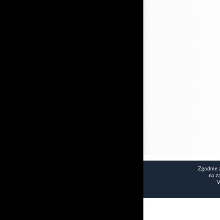
Zgodnie 
na z
W