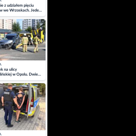
A
ie z udziałem pięciu
w we Wrzoskach. Jeden
wców zabrany w
ach
A
 na ulicy
ińskiej w Opolu. Dwie
 szpitalu
A