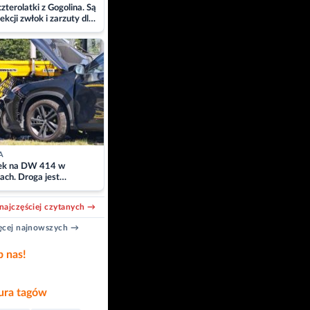
zterolatki z Gogolina. Są
ekcji zwłok i zarzuty dla
A
k na DW 414 w
ach. Droga jest
owana
najczęściej czytanych →
cej najnowszych →
b nas!
ra tagów