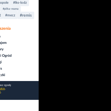
opole
#lks-lodz
#pilka-nozna
t
#remis
#mecz
szenia
a
ajem
ry
i Ogród
gi
is
czki
asz zgodę
okie
.
i
.