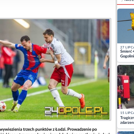
27 LIPC
Śmierć 
Gogolini
matkę
15 LIPC
Tragicz
zdarzen
 wywiezienia trzech punktów z Łodzi. Prowadzenie po