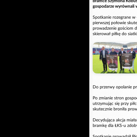
bramce Szymona Kobusi
gospodarze wyrównali w
Spotkanie rozegrane w 
pierwszej połowie skut
prowadzenie gościom da
skierował piłkę do siatk
Do przerwy opolanie pr
Po zmianie stron gospo
utrzymując się przy pił
skutecznie broniła pro
Decydująca akcja miała
bramkę dla ŁKS-u zdoby
Spotkanie prowadził Piot