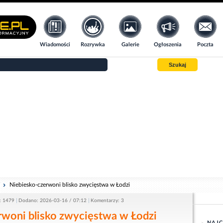
Wiadomości
Rozrywka
Galerie
Ogłoszenia
Poczta
Szukaj
i
Niebiesko-czerwoni blisko zwycięstwa w Łodzi
: 1479
Dodano: 2026-03-16 / 07:12
Komentarzy: 3
rwoni blisko zwycięstwa w Łodzi
NAJC