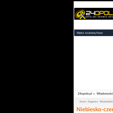
24opole.pl
Wiadomośc
Autor: Dagmara
Wyświetleń
Niebiesko-cze