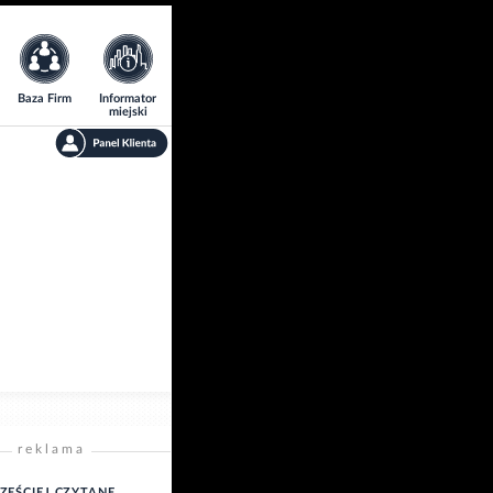
Baza Firm
Informator
miejski
reklama
ZĘŚCIEJ CZYTANE