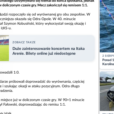
ńskiego utrzymywało się niemal do końca spotkania, jednak
 doliczonym czasie gry. Mecz zakończył się remisem 1:1.
Łodzi rozpoczęło się od wyrównanej gry obu zespołów. W
eczniejsza okazała się Odra Opole. W 40. minucie
ł Szymon Kobusiński, który wykorzystał swoją okazję i
i ŁKS-u.
ZOBACZ TAKZE
Duże zainteresowanie koncertem na Itaka
Arenie. Bilety online już niedostępne
2 SIERP
Ponad 1
Karolin
przez Ba
owadzili 1:0.
Aktuali
darze próbowali doprowadzić do wyrównania, częściej
ce i szukając okazji w ataku pozycyjnym. Odra długo
wadzenia.
 miejsce już w doliczonym czasie gry. W 90+1 minucie
ł Fałowski, doprowadzając do remisu 1:1.
r Idzik.