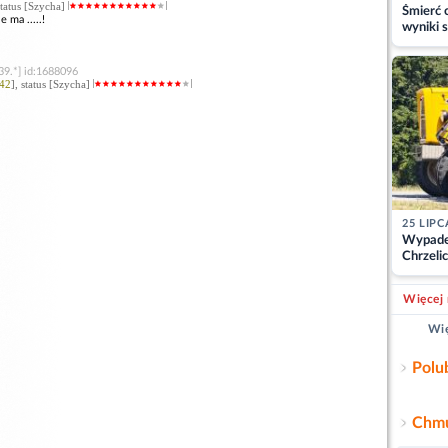
status [Szycha]
Śmierć c
 ma .....!
wyniki s
matki
39.*] id:1688096
42
], status [Szycha]
25 LIPC
Wypade
Chrzelic
zablok
Więcej 
Wię
Polu
Chmu