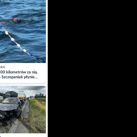
NIA
00 kilometrów za nią.
a Szczepaniak płynie
łtyk dla Piotra.
zacja