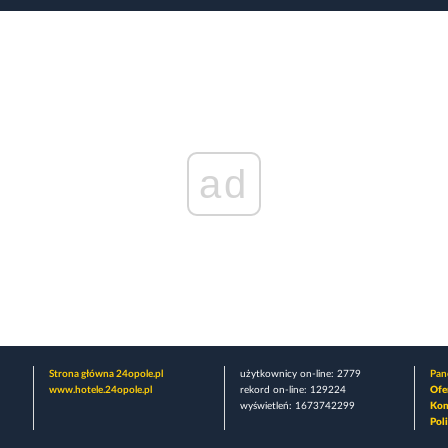
ad
Strona główna 24opole.pl
użytkownicy on-line: 2779
Pane
www.hotele.24opole.pl
rekord on-line: 129224
Ofe
wyświetleń: 1673742299
Kon
Pol