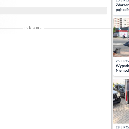
20 LIPC
Zdarzen
pojazdó
z kiero
kajdank
reklama
25 LIPC
Wypadek
Niemodl
osoby w
28 LIPC