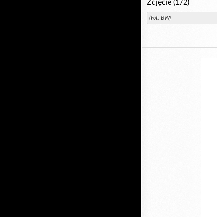
Zdjęcie (1/2)
(Fot. BW)