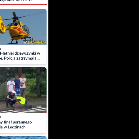
A
4-letniej dziewczynki w
e. Policja zatrzymała
A
ny finał porannego
ia w Lędzinach