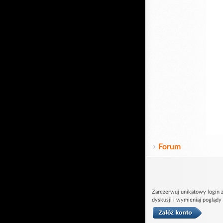
Forum
Zarezerwuj unikatowy login z
dyskusji i wymieniaj poglądy