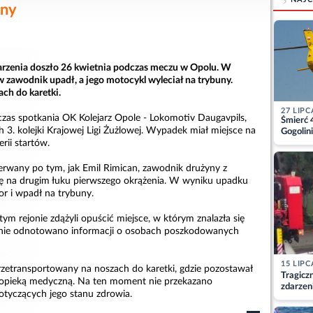
uny
arzenia doszło 26 kwietnia podczas meczu w Opolu. W
w zawodnik upadł, a jego motocykl wyleciał na trybuny.
ach do karetki.
27 LIPC
czas spotkania OK Kolejarz Opole - Lokomotiv Daugavpils,
Śmierć 
3. kolejki Krajowej Ligi Żużlowej. Wypadek miał miejsce na
Gogolini
matkę
rii startów.
zerwany po tym, jak Emil Rimican, zawodnik drużyny z
ię na drugim łuku pierwszego okrążenia. W wyniku upadku
or i wpadł na trybuny.
tym rejonie zdążyli opuścić miejsce, w którym znalazła się
 nie odnotowano informacji o osobach poszkodowanych
15 LIPC
zetransportowany na noszach do karetki, gdzie pozostawał
Tragicz
d opieką medyczną. Na ten moment nie przekazano
zdarzen
dotyczących jego stanu zdrowia.