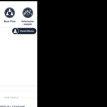
Baza Firm
Informator
miejski
reklama
ZĘŚCIEJ CZYTANE