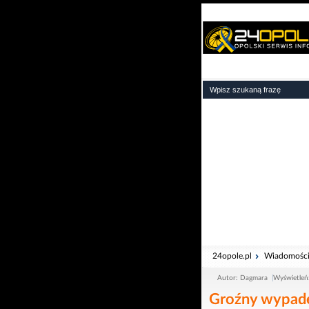
24opole.pl
Wiadomośc
Autor: Dagmara
Wyświetleń
Groźny wypade