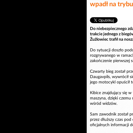
wpadł na tryb
Do niebezpiecznego zd
trakcie jednego z biegó
Żużlowiec trafił na nosz
Do sytuacji doszło pod
rozgrywanego w ramach 
zakończenie pierwszej se
Czwarty bieg został pr
Daugavpils, wywrócił s
jego motocykl opuścił t
Kibice znajdujący się w 
maszyna, dzięki czemu
wśród widzów.
Sam zawodnik został pr
przez dłuższy czas po
oficjalnych informacji 