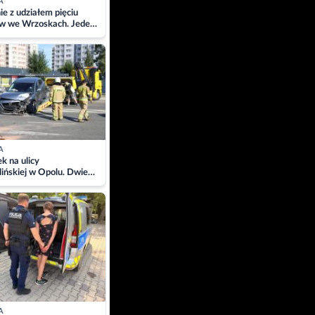
A
ie z udziałem pięciu
w we Wrzoskach. Jeden
wców zabrany w
ach
A
 na ulicy
ińskiej w Opolu. Dwie
 szpitalu
A