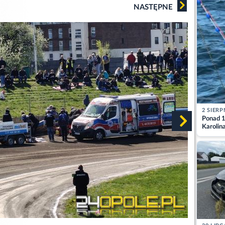
NASTĘPNE
2 SIERP
Ponad 1
Karolin
przez Ba
Aktuali