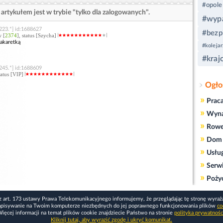
#opole
artykułem jest w trybie "tylko dla zalogowanych".
#wyp
223.*] id:1688627
#bezp
w [
2374
], status [Szycha]
rakaretką
#kolejar
#kraj
245.*] id:1688609
status [VIP]
Ogło
»
Prac
»
Wyn
»
Rowe
»
Dom 
»
Usłu
»
Serw
»
Poży
z art. 173 ustawy Prawa Telekomunikacyjnego informujemy, że przeglądając tę stronę wyraż
apisywanie na Twoim komputerze niezbędnych do jej poprawnego funkcjonowania plików
co
ięcej informacji na temat plików cookie znajdziecie Państwo na stronie
polityka prywatnośc
Kliknij tutaj, aby wyrazić zgodę i ukryć komunikat.