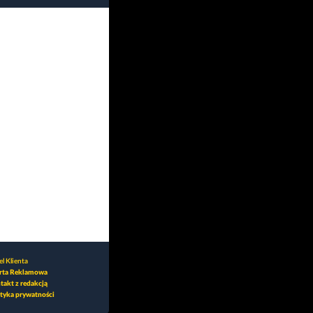
l Klienta
rta Reklamowa
takt z redakcją
ityka prywatności