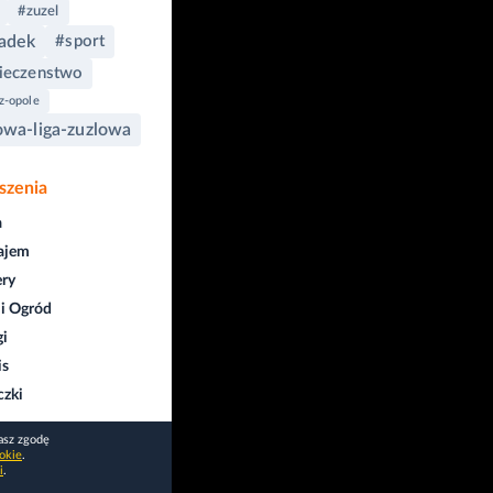
#zuzel
adek
#sport
ieczenstwo
z-opole
owa-liga-zuzlowa
szenia
a
ajem
ry
i Ogród
gi
is
czki
asz zgodę
okie
.
i
.