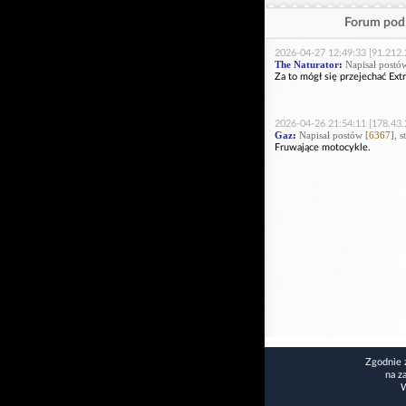
Forum pod 
2026-04-27 12:49:33 [91.212.
The Naturator
:
Napisał postó
Za to mógł się przejechać Ext
2026-04-26 21:54:11 [178.43.
Gaz
:
Napisał postów [
6367
], 
Fruwające motocykle.
Zgodnie 
na z
W