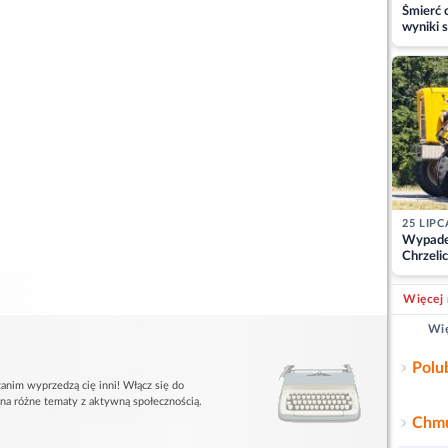
Śmierć c
wyniki s
matki
25 LIPC
Wypade
Chrzelic
zablok
Więcej 
Wię
Polu
anim wyprzedzą cię inni! Włącz się do
 na różne tematy z aktywną społecznością.
Chmu