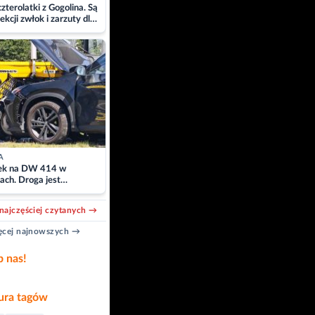
zterolatki z Gogolina. Są
ekcji zwłok i zarzuty dla
A
k na DW 414 w
ach. Droga jest
owana
najczęściej czytanych →
cej najnowszych →
b nas!
ra tagów