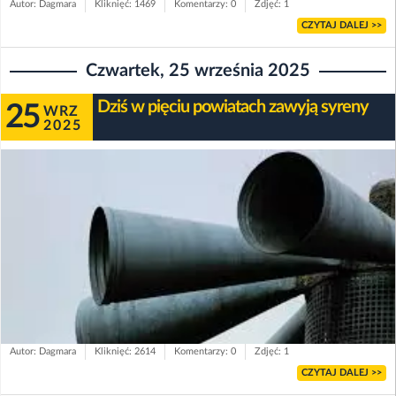
Autor: Dagmara
Kliknięć: 1469
Komentarzy: 0
Zdjęć: 1
CZYTAJ DALEJ >>
Czwartek, 25 września 2025
Dziś w pięciu powiatach zawyją syreny
25
WRZ
2025
Autor: Dagmara
Kliknięć: 2614
Komentarzy: 0
Zdjęć: 1
CZYTAJ DALEJ >>