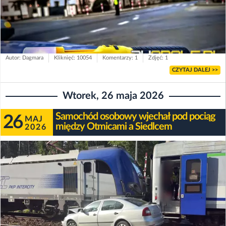
Autor: Dagmara
Kliknięć: 10054
Komentarzy: 1
Zdjęć: 1
CZYTAJ DALEJ >>
Wtorek, 26 maja 2026
Samochód osobowy wjechał pod pociąg
26
MAJ
między Otmicami a Siedlcem
2026