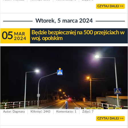
CZYTAJ DALEJ >>
Wtorek, 5 marca 2024
Będzie bezpieczniej na 500 przejściach w
05
MAR
woj. opolskim
2024
Autor: Dagmara
Kliknięć: 2443
Komentarzy: 1
Zdjęć: 7
CZYTAJ DALEJ >>