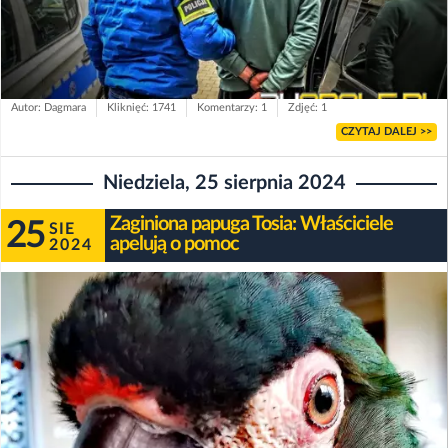
Autor: Dagmara
Kliknięć: 1741
Komentarzy: 1
Zdjęć: 1
CZYTAJ DALEJ >>
Niedziela, 25 sierpnia 2024
Zaginiona papuga Tosia: Właściciele
25
SIE
apelują o pomoc
2024