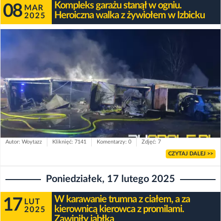
Kompleks garażu stanął w ogniu.
08
MAR
Heroiczna walka z żywiołem w Izbicku
2025
Autor: Woytazz
Kliknięć: 7141
Komentarzy: 0
Zdjęć: 7
CZYTAJ DALEJ >>
Poniedziałek, 17 lutego 2025
W karawanie trumna z ciałem, a za
17
LUT
kierownicą kierowca z promilami.
2025
Zawiniły jabłka