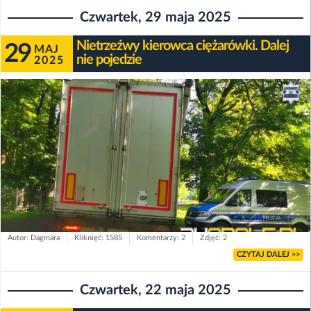
Czwartek, 29 maja 2025
Nietrzeźwy kierowca ciężarówki. Dalej
29
MAJ
nie pojedzie
2025
Autor: Dagmara
Kliknięć: 1585
Komentarzy: 2
Zdjęć: 2
CZYTAJ DALEJ >>
Czwartek, 22 maja 2025