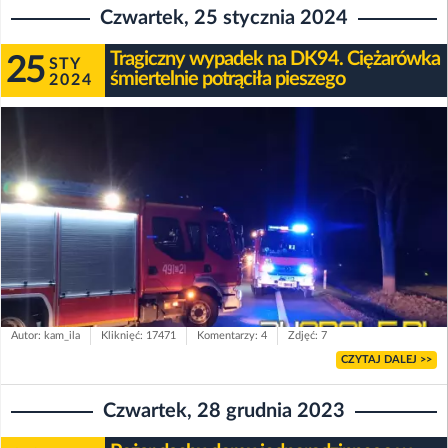
Czwartek, 25 stycznia 2024
Tragiczny wypadek na DK94. Ciężarówka
25
STY
śmiertelnie potrąciła pieszego
2024
Autor: kam_ila
Kliknięć: 17471
Komentarzy: 4
Zdjęć: 7
CZYTAJ DALEJ >>
Czwartek, 28 grudnia 2023