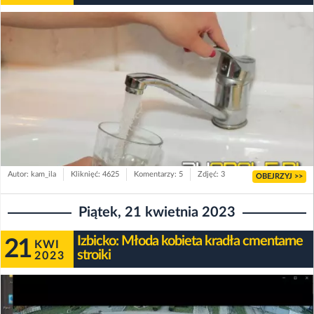
Autor: kam_ila
Kliknięć: 4625
Komentarzy: 5
Zdjęć: 3
OBEJRZYJ >>
Piątek, 21 kwietnia 2023
Izbicko: Młoda kobieta kradła cmentarne
21
KWI
stroiki
2023