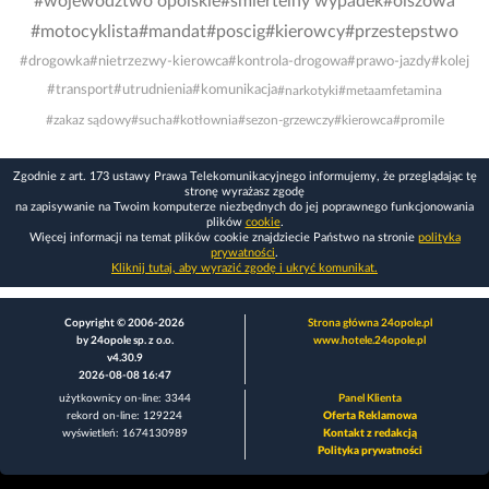
#województwo opolskie
#śmiertelny wypadek
#olszowa
#motocyklista
#mandat
#poscig
#kierowcy
#przestepstwo
#drogowka
#nietrzezwy-kierowca
#kontrola-drogowa
#prawo-jazdy
#kolej
#transport
#utrudnienia
#komunikacja
#narkotyki
#metaamfetamina
#zakaz sądowy
#sucha
#kotłownia
#sezon-grzewczy
#kierowca
#promile
Zgodnie z art. 173 ustawy Prawa Telekomunikacyjnego informujemy, że przeglądając tę
stronę wyrażasz zgodę
na zapisywanie na Twoim komputerze niezbędnych do jej poprawnego funkcjonowania
plików
cookie
.
Więcej informacji na temat plików cookie znajdziecie Państwo na stronie
polityka
prywatności
.
Kliknij tutaj, aby wyrazić zgodę i ukryć komunikat.
Copyright © 2006-2026
Strona główna 24opole.pl
by 24opole sp. z o.o.
www.hotele.24opole.pl
v4.30.9
2026-08-08 16:47
użytkownicy on-line: 3344
Panel Klienta
rekord on-line: 129224
Oferta Reklamowa
wyświetleń: 1674130989
Kontakt z redakcją
Polityka prywatności