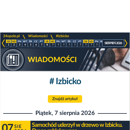
>
>
24opole.pl
Wiadomości
#izbicko
SIERPIEŃ 2026
1
2
3
4
5
6
7
8
?
?
?
?
?
?
?
?
?
?
?
?
?
?
# Izbicko
Znajdź artykuł
Piątek, 7 sierpnia 2026
Samochód uderzył w drzewo w Izbicku.
07
SIE