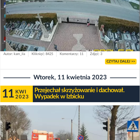
Autor: kam_ila
Kliknięć: 8425
Komentarzy: 11
Zdjęć: 3
CZYTAJ DALEJ >>
Wtorek, 11 kwietnia 2023
Przejechał skrzyżowanie i dachował.
11
KWI
Wypadek w Izbicku
2023