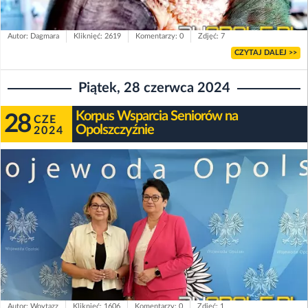
Autor: Dagmara
Kliknięć: 2619
Komentarzy: 0
Zdjęć: 7
CZYTAJ DALEJ >>
Piątek, 28 czerwca 2024
Korpus Wsparcia Seniorów na
28
CZE
Opolszczyźnie
2024
Autor: Woytazz
Kliknięć: 1606
Komentarzy: 0
Zdjęć: 1