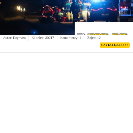
Autor: Dagmara
Kliknięć: 30217
Komentarzy: 1
Zdjęć: 12
CZYTAJ DALEJ >>