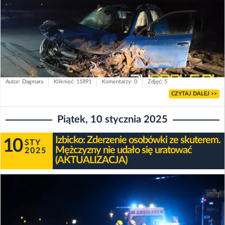
Autor: Dagmara
Kliknięć: 11891
Komentarzy: 0
Zdjęć: 5
CZYTAJ DALEJ >>
Piątek, 10 stycznia 2025
Izbicko: Zderzenie osobówki ze skuterem.
10
STY
Mężczyzny nie udało się uratować
2025
(AKTUALIZACJA)