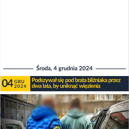
Środa, 4 grudnia 2024
Podszywał się pod brata bliźniaka przez
04
GRU
dwa lata, by uniknąć więzienia
2024