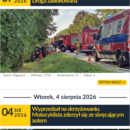
Droga zablokowana
2026
Autor: Dagmara
Kliknięć: 1733
Komentarzy: 0
Zdjęć: 4
CZYTAJ DALEJ >>
Wtorek, 4 sierpnia 2026
Wyprzedzał na skrzyżowaniu.
04
SIE
Motocyklista zderzył się ze skręcającym
2026
autem