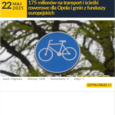
175 milionów na transport i ścieżki
22
MAJ
rowerowe dla Opola i gmin z funduszy
2025
europejskich
Autor: Dagmara
Kliknięć: 1639
Komentarzy: 4
Zdjęć: 1
CZYTAJ DALEJ >>