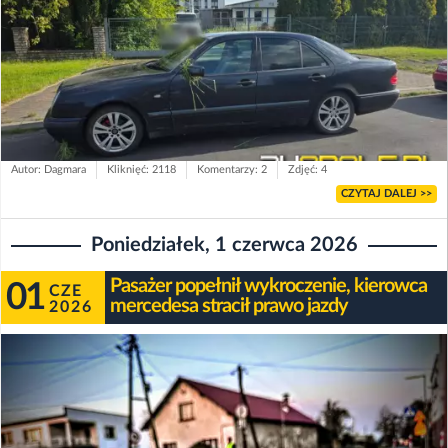
Autor: Dagmara
Kliknięć: 2118
Komentarzy: 2
Zdjęć: 4
CZYTAJ DALEJ >>
Poniedziałek, 1 czerwca 2026
Pasażer popełnił wykroczenie, kierowca
01
CZE
mercedesa stracił prawo jazdy
2026