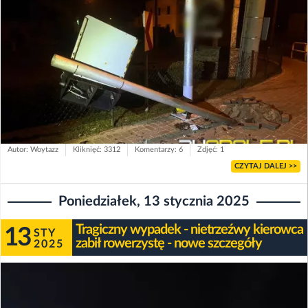
Autor: Woytazz
Kliknięć: 3312
Komentarzy: 6
Zdjęć: 1
CZYTAJ DALEJ >>
Poniedziałek, 13 stycznia 2025
Tragiczny wypadek - nietrzeźwy kierowca
13
STY
zabił rowerzystę - nowe szczegóły
2025