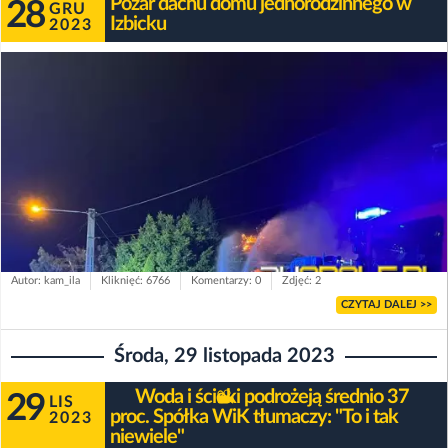
Pożar dachu domu jednorodzinnego w
28
GRU
Izbicku
2023
Autor: kam_ila
Kliknięć: 6766
Komentarzy: 0
Zdjęć: 2
CZYTAJ DALEJ >>
Środa, 29 listopada 2023
Woda i ścieki podrożeją średnio 37
29
LIS
proc. Spółka WiK tłumaczy: "To i tak
2023
niewiele"