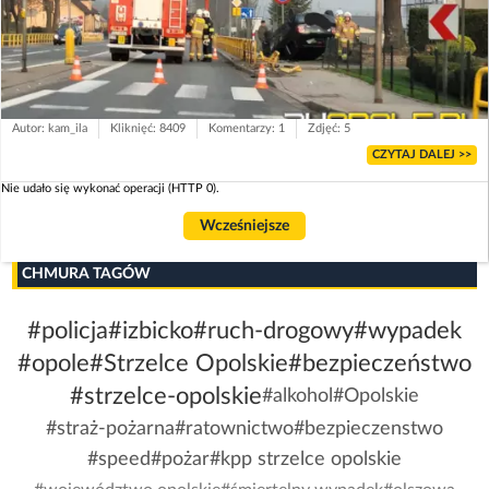
Autor: kam_ila
Kliknięć: 8409
Komentarzy: 1
Zdjęć: 5
CZYTAJ DALEJ >>
Nie udało się wykonać operacji (HTTP 0).
Wcześniejsze
CHMURA TAGÓW
#policja
#izbicko
#ruch-drogowy
#wypadek
#opole
#Strzelce Opolskie
#bezpieczeństwo
#strzelce-opolskie
#alkohol
#Opolskie
#straż-pożarna
#ratownictwo
#bezpieczenstwo
#speed
#pożar
#kpp strzelce opolskie