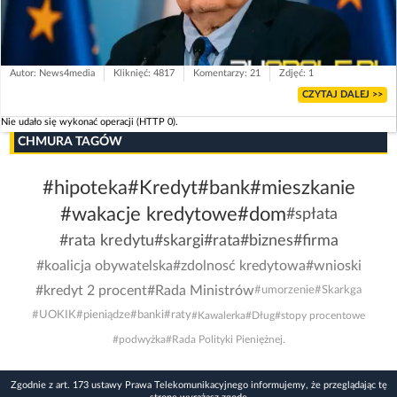
Autor: News4media
Kliknięć: 4817
Komentarzy: 21
Zdjęć: 1
CZYTAJ DALEJ >>
Nie udało się wykonać operacji (HTTP 0).
CHMURA TAGÓW
#hipoteka
#Kredyt
#bank
#mieszkanie
#wakacje kredytowe
#dom
#spłata
#rata kredytu
#skargi
#rata
#biznes
#firma
#koalicja obywatelska
#zdolnosć kredytowa
#wnioski
#kredyt 2 procent
#Rada Ministrów
#umorzenie
#Skarkga
#UOKIK
#pieniądze
#banki
#raty
#Kawalerka
#Dług
#stopy procentowe
#podwyżka
#Rada Polityki Pieniężnej.
Zgodnie z art. 173 ustawy Prawa Telekomunikacyjnego informujemy, że przeglądając tę