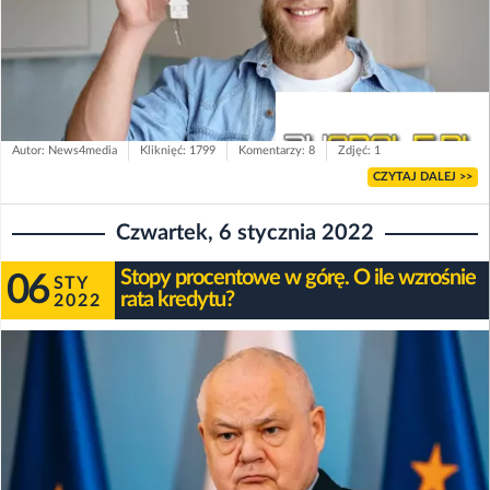
Autor: News4media
Kliknięć: 1799
Komentarzy: 8
Zdjęć: 1
CZYTAJ DALEJ >>
Czwartek, 6 stycznia 2022
Stopy procentowe w górę. O ile wzrośnie
06
STY
rata kredytu?
2022