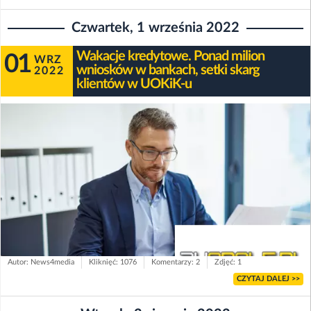
Czwartek, 1 września 2022
Wakacje kredytowe. Ponad milion
01
WRZ
wniosków w bankach, setki skarg
2022
klientów w UOKiK-u
Autor: News4media
Kliknięć: 1076
Komentarzy: 2
Zdjęć: 1
CZYTAJ DALEJ >>