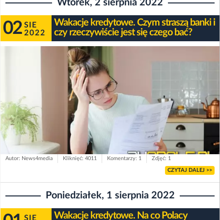
Wtorek, 2 sierpnia 2022
Wakacje kredytowe. Czym straszą banki i
02
SIE
czy rzeczywiście jest się czego bać?
2022
Autor: News4media
Kliknięć: 4011
Komentarzy: 1
Zdjęć: 1
CZYTAJ DALEJ >>
Poniedziałek, 1 sierpnia 2022
Wakacje kredytowe. Na co Polacy
SIE