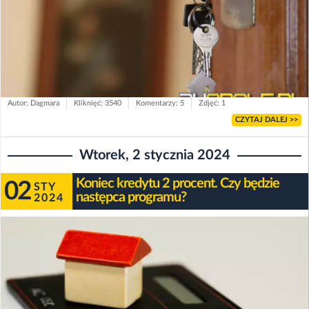
Autor: Dagmara
Kliknięć: 3540
Komentarzy: 5
Zdjęć: 1
CZYTAJ DALEJ >>
Wtorek, 2 stycznia 2024
Koniec kredytu 2 procent. Czy będzie
02
STY
następca programu?
2024