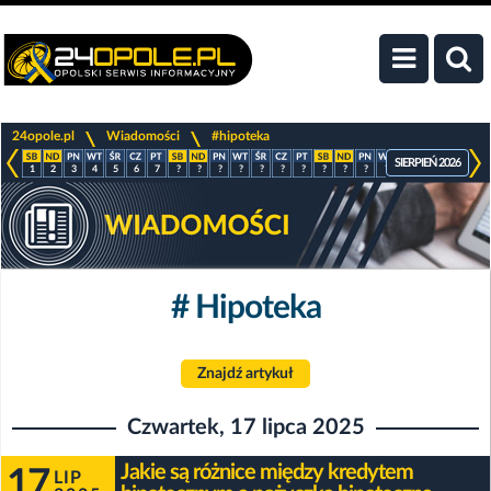
>
>
24opole.pl
Wiadomości
#hipoteka
SIERPIEŃ 2026
1
2
3
4
5
6
7
?
?
?
?
?
?
?
?
?
?
?
?
?
?
?
# Hipoteka
Znajdź artykuł
Czwartek, 17 lipca 2025
Jakie są różnice między kredytem
17
LIP