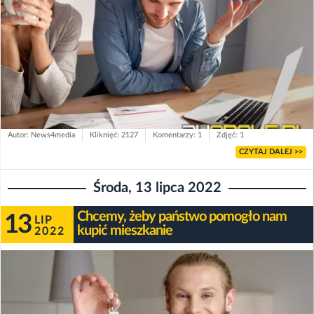
Autor: News4media
Kliknięć: 2127
Komentarzy: 1
Zdjęć: 1
CZYTAJ DALEJ >>
Środa, 13 lipca 2022
Chcemy, żeby państwo pomogło nam
13
LIP
kupić mieszkanie
2022