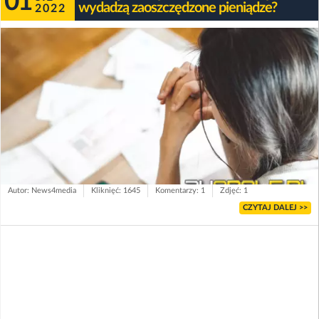
01
wydadzą zaoszczędzone pieniądze?
2022
Autor: News4media
Kliknięć: 1645
Komentarzy: 1
Zdjęć: 1
CZYTAJ DALEJ >>