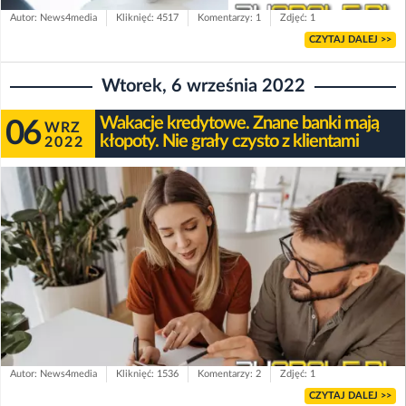
Autor: News4media
Kliknięć: 4517
Komentarzy: 1
Zdjęć: 1
CZYTAJ DALEJ >>
Wtorek, 6 września 2022
Wakacje kredytowe. Znane banki mają
06
WRZ
kłopoty. Nie grały czysto z klientami
2022
Autor: News4media
Kliknięć: 1536
Komentarzy: 2
Zdjęć: 1
CZYTAJ DALEJ >>