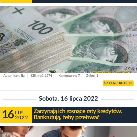
Autor: kam_ila
Kliknięć: 1274
Komentarzy: 7
Zdjęć: 1
CZYTAJ DALEJ >>
Sobota, 16 lipca 2022
Zarzynają ich rosnące raty kredytów.
16
LIP
Bankrutują, żeby przetrwać
2022