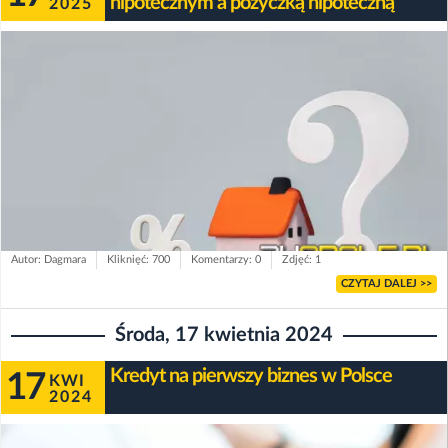
hipotecznym a pożyczką hipoteczną
2025
Autor: Dagmara
Kliknięć: 700
Komentarzy: 0
Zdjęć: 1
CZYTAJ DALEJ >>
Środa, 17 kwietnia 2024
Kredyt na pierwszy biznes w Polsce
17
KWI
2024