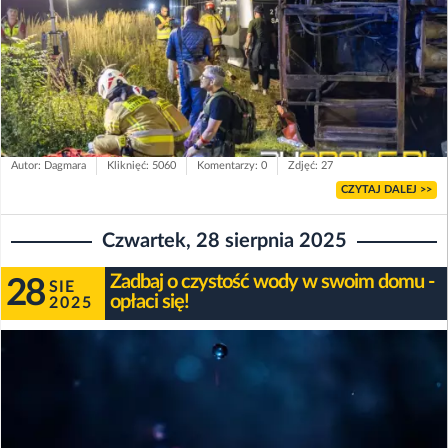
Autor: Dagmara
Kliknięć: 5060
Komentarzy: 0
Zdjęć: 27
CZYTAJ DALEJ >>
Czwartek, 28 sierpnia 2025
Zadbaj o czystość wody w swoim domu -
28
SIE
opłaci się!
2025