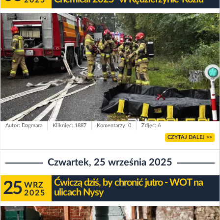
2025
Autor: Dagmara
Kliknięć: 1887
Komentarzy: 0
Zdjęć: 6
CZYTAJ DALEJ >>
Czwartek, 25 września 2025
Ćwiczą dziś, by chronić jutro - WOT na
25
WRZ
ulicach Nysy
2025