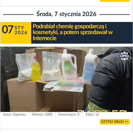
Środa, 7 stycznia 2026
Podrabiał chemię gospodarczą i
07
STY
kosmetyki, a potem sprzedawał w
2026
Internecie
Autor: Dagmara
Kliknięć: 2000
Komentarzy: 3
Zdjęć: 12
CZYTAJ DALEJ >>