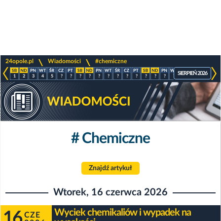
>
>
24opole.pl
Wiadomości
#chemiczne
SIERPIEŃ 2026
1
2
3
4
5
?
?
?
?
?
?
?
?
?
?
?
?
?
?
?
?
?
# Chemiczne
Znajdź artykuł
Wtorek, 16 czerwca 2026
Wyciek chemikaliów i wypadek na
16
CZE