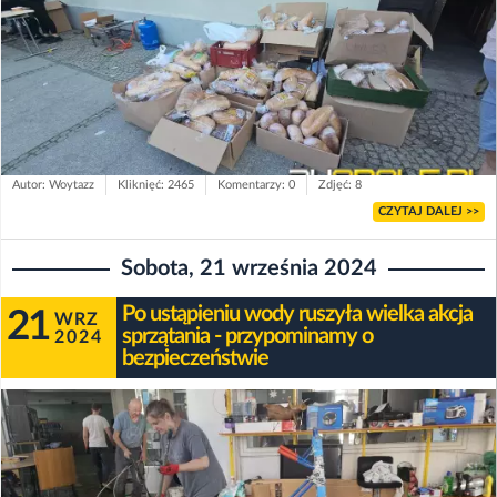
Autor: Woytazz
Kliknięć: 2465
Komentarzy: 0
Zdjęć: 8
CZYTAJ DALEJ >>
Sobota, 21 września 2024
Po ustąpieniu wody ruszyła wielka akcja
21
WRZ
sprzątania - przypominamy o
2024
bezpieczeństwie