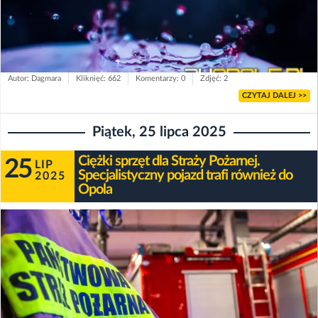
Autor: Dagmara
Kliknięć: 662
Komentarzy: 0
Zdjęć: 2
CZYTAJ DALEJ >>
Piątek, 25 lipca 2025
Ciężki sprzęt dla Straży Pożarnej.
25
LIP
Specjalistyczny pojazd trafi również do
2025
Opola