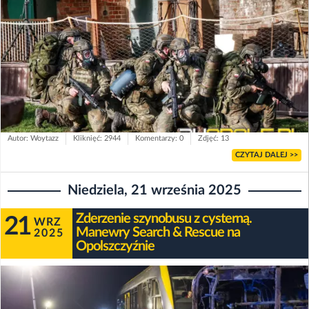
Autor: Woytazz
Kliknięć: 2944
Komentarzy: 0
Zdjęć: 13
CZYTAJ DALEJ >>
Niedziela, 21 września 2025
Zderzenie szynobusu z cysterną.
21
WRZ
Manewry Search & Rescue na
2025
Opolszczyźnie