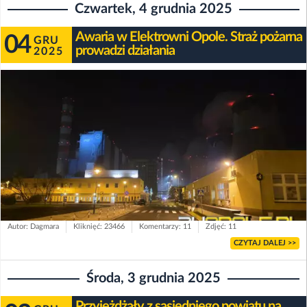
Czwartek, 4 grudnia 2025
Awaria w Elektrowni Opole. Straż pożarna
04
GRU
prowadzi działania
2025
Autor: Dagmara
Kliknięć: 23466
Komentarzy: 11
Zdjęć: 11
CZYTAJ DALEJ >>
Środa, 3 grudnia 2025
Przyjeżdżały z sąsiedniego powiatu na