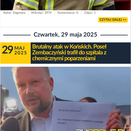
Autor: Dagmara
Kliknięć: 2974
Komentarzy: 0
Zdjęć: 1
CZYTAJ DALEJ >>
Czwartek, 29 maja 2025
Brutalny atak w Końskich. Poseł
29
MAJ
Zembaczyński trafił do szpitala z
2025
chemicznymi poparzeniami