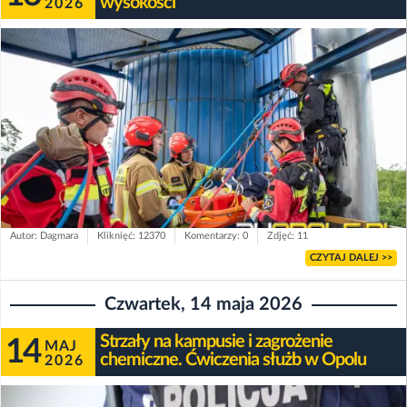
wysokości
2026
Autor: Dagmara
Kliknięć: 12370
Komentarzy: 0
Zdjęć: 11
CZYTAJ DALEJ >>
Czwartek, 14 maja 2026
Strzały na kampusie i zagrożenie
14
MAJ
chemiczne. Ćwiczenia służb w Opolu
2026