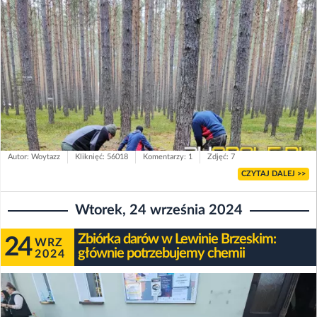
Autor: Woytazz
Kliknięć: 56018
Komentarzy: 1
Zdjęć: 7
CZYTAJ DALEJ >>
Wtorek, 24 września 2024
Zbiórka darów w Lewinie Brzeskim:
24
WRZ
głównie potrzebujemy chemii
2024