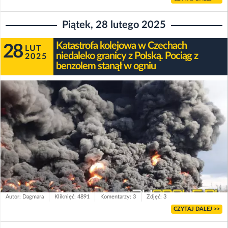
Piątek, 28 lutego 2025
Katastrofa kolejowa w Czechach
28
LUT
niedaleko granicy z Polską. Pociąg z
2025
benzolem stanął w ogniu
Autor: Dagmara
Kliknięć: 4891
Komentarzy: 3
Zdjęć: 3
CZYTAJ DALEJ >>