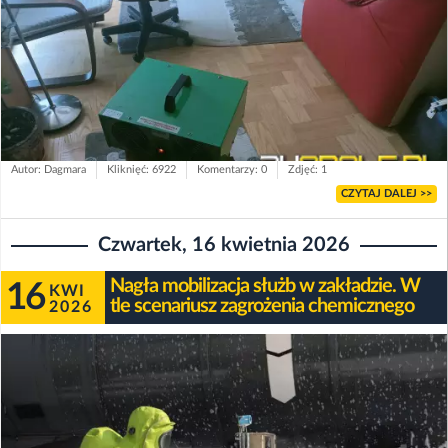
Autor: Dagmara
Kliknięć: 6922
Komentarzy: 0
Zdjęć: 1
CZYTAJ DALEJ >>
Czwartek, 16 kwietnia 2026
Nagła mobilizacja służb w zakładzie. W
16
KWI
tle scenariusz zagrożenia chemicznego
2026