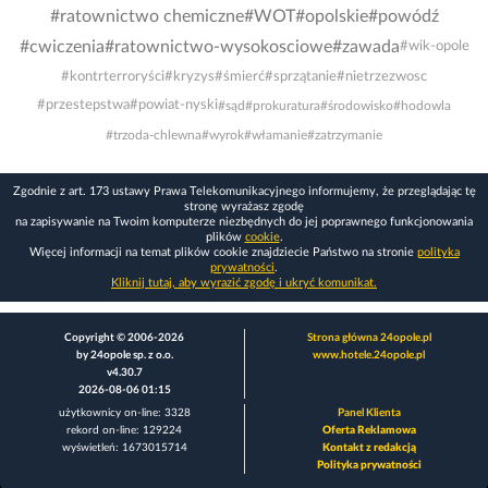
#ratownictwo chemiczne
#WOT
#opolskie
#powódź
#cwiczenia
#ratownictwo-wysokosciowe
#zawada
#wik-opole
#kontrterroryści
#kryzys
#śmierć
#sprzątanie
#nietrzezwosc
#przestepstwa
#powiat-nyski
#sąd
#prokuratura
#środowisko
#hodowla
#trzoda-chlewna
#wyrok
#włamanie
#zatrzymanie
Zgodnie z art. 173 ustawy Prawa Telekomunikacyjnego informujemy, że przeglądając tę
stronę wyrażasz zgodę
na zapisywanie na Twoim komputerze niezbędnych do jej poprawnego funkcjonowania
plików
cookie
.
Więcej informacji na temat plików cookie znajdziecie Państwo na stronie
polityka
prywatności
.
Kliknij tutaj, aby wyrazić zgodę i ukryć komunikat.
Copyright © 2006-2026
Strona główna 24opole.pl
by 24opole sp. z o.o.
www.hotele.24opole.pl
v4.30.7
2026-08-06 01:15
użytkownicy on-line: 3328
Panel Klienta
rekord on-line: 129224
Oferta Reklamowa
wyświetleń: 1673015714
Kontakt z redakcją
Polityka prywatności