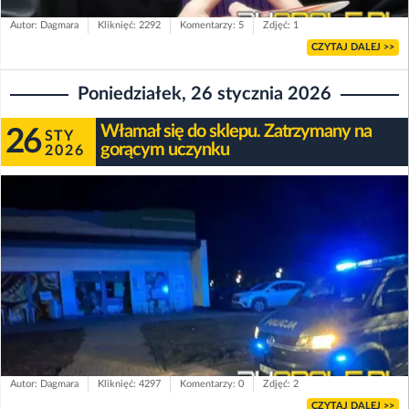
Autor: Dagmara
Kliknięć: 2292
Komentarzy: 5
Zdjęć: 1
CZYTAJ DALEJ >>
Poniedziałek, 26 stycznia 2026
Włamał się do sklepu. Zatrzymany na
26
STY
gorącym uczynku
2026
Autor: Dagmara
Kliknięć: 4297
Komentarzy: 0
Zdjęć: 2
CZYTAJ DALEJ >>