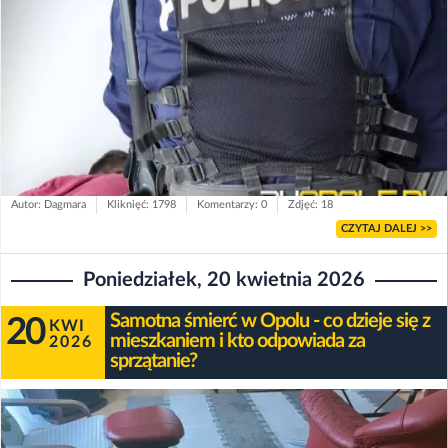
Autor: Dagmara
Kliknięć: 1798
Komentarzy: 0
Zdjęć: 18
CZYTAJ DALEJ >>
Poniedziałek, 20 kwietnia 2026
Samotna śmierć w Opolu - co dzieje się z
20
KWI
mieszkaniem i kto odpowiada za
2026
sprzątanie?