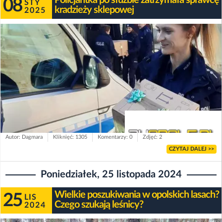
Policjantka po służbie zatrzymała sprawcę
08
STY
kradzieży sklepowej
2025
Autor: Dagmara
Kliknięć: 1305
Komentarzy: 0
Zdjęć: 2
CZYTAJ DALEJ >>
Poniedziałek, 25 listopada 2024
Wielkie poszukiwania w opolskich lasach?
25
LIS
Czego szukają leśnicy?
2024