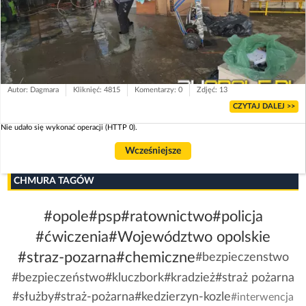
Autor: Dagmara
Kliknięć: 4815
Komentarzy: 0
Zdjęć: 13
CZYTAJ DALEJ >>
Nie udało się wykonać operacji (HTTP 0).
Wcześniejsze
CHMURA TAGÓW
#opole
#psp
#ratownictwo
#policja
#ćwiczenia
#Województwo opolskie
#straz-pozarna
#chemiczne
#bezpieczenstwo
#bezpieczeństwo
#kluczbork
#kradzież
#straż pożarna
#służby
#straż-pożarna
#kedzierzyn-kozle
#interwencja