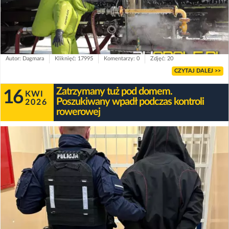
Autor: Dagmara
Kliknięć: 17995
Komentarzy: 0
Zdjęć: 20
CZYTAJ DALEJ >>
Zatrzymany tuż pod domem.
16
KWI
Poszukiwany wpadł podczas kontroli
2026
rowerowej