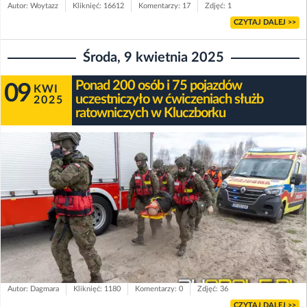
Autor: Woytazz
Kliknięć: 16612
Komentarzy: 17
Zdjęć: 1
CZYTAJ DALEJ >>
Środa, 9 kwietnia 2025
Ponad 200 osób i 75 pojazdów
09
KWI
uczestniczyło w ćwiczeniach służb
2025
ratowniczych w Kluczborku
Autor: Dagmara
Kliknięć: 1180
Komentarzy: 0
Zdjęć: 36
CZYTAJ DALEJ >>