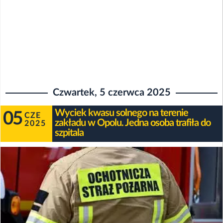
Czwartek, 5 czerwca 2025
Wyciek kwasu solnego na terenie
05
CZE
zakładu w Opolu. Jedna osoba trafiła do
2025
szpitala