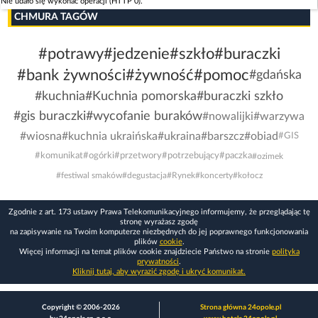
Nie udało się wykonać operacji (HTTP 0).
CHMURA TAGÓW
#potrawy
#jedzenie
#szkło
#buraczki
#bank żywności
#żywność
#pomoc
#gdańska
#kuchnia
#Kuchnia pomorska
#buraczki szkło
#gis buraczki
#wycofanie buraków
#nowalijki
#warzywa
#wiosna
#kuchnia ukraińska
#ukraina
#barszcz
#obiad
#GIS
#komunikat
#ogórki
#przetwory
#potrzebujący
#paczka
#ozimek
#festiwal smaków
#degustacja
#Rynek
#koncerty
#kołocz
Zgodnie z art. 173 ustawy Prawa Telekomunikacyjnego informujemy, że przeglądając tę
stronę wyrażasz zgodę
na zapisywanie na Twoim komputerze niezbędnych do jej poprawnego funkcjonowania
plików
cookie
.
Więcej informacji na temat plików cookie znajdziecie Państwo na stronie
polityka
prywatności
.
Kliknij tutaj, aby wyrazić zgodę i ukryć komunikat.
Copyright © 2006-2026
Strona główna 24opole.pl