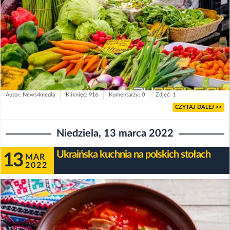
Autor: News4media
Kliknięć: 916
Komentarzy: 0
Zdjęć: 1
CZYTAJ DALEJ >>
Niedziela, 13 marca 2022
Ukraińska kuchnia na polskich stołach
13
MAR
2022