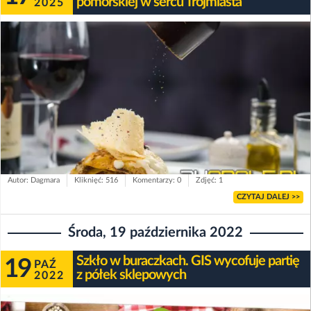
pomorskiej w sercu Trójmiasta
2025
Autor: Dagmara
Kliknięć: 516
Komentarzy: 0
Zdjęć: 1
CZYTAJ DALEJ >>
Środa, 19 października 2022
Szkło w buraczkach. GIS wycofuje partię
19
PAŹ
z półek sklepowych
2022