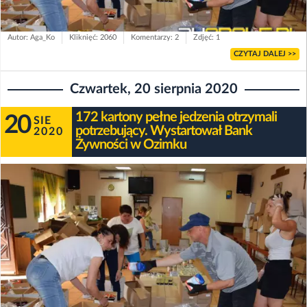
Autor: Aga_Ko
Kliknięć: 2060
Komentarzy: 2
Zdjęć: 1
CZYTAJ DALEJ >>
Czwartek, 20 sierpnia 2020
172 kartony pełne jedzenia otrzymali
20
SIE
potrzebujący. Wystartował Bank
2020
Żywności w Ozimku