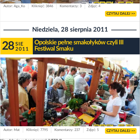
Autor: Aga_Ko
Kliknięć: 3846
Komentarzy: 3
Zdjęć: 4
CZYTAJ DALEJ >>
Niedziela, 28 sierpnia 2011
Opolskie pełne smakołyków czyli III
28
SIE
Festiwal Smaku
2011
Autor: Mat
Kliknięć: 7795
Komentarzy: 237
Zdjęć: 5
CZYTAJ DALEJ >>