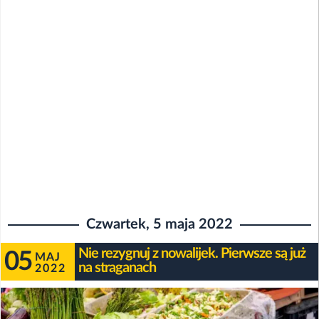
Czwartek, 5 maja 2022
Nie rezygnuj z nowalijek. Pierwsze są już
05
MAJ
na straganach
2022