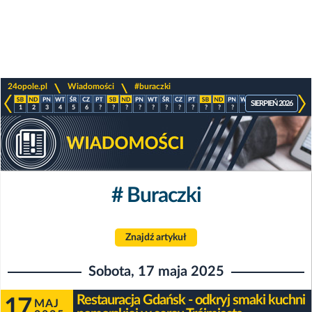
>
>
24opole.pl
Wiadomości
#buraczki
SIERPIEŃ 2026
1
2
3
4
5
6
?
?
?
?
?
?
?
?
?
?
?
?
?
?
?
?
# Buraczki
Znajdź artykuł
Sobota, 17 maja 2025
Restauracja Gdańsk - odkryj smaki kuchni
17
MAJ