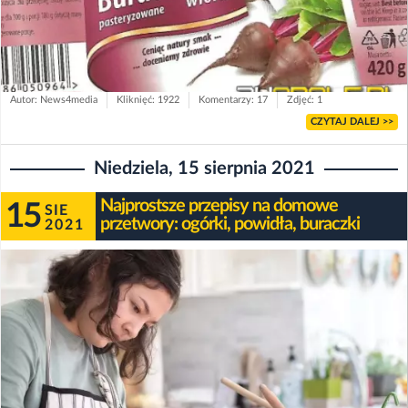
Autor: News4media
Kliknięć: 1922
Komentarzy: 17
Zdjęć: 1
CZYTAJ DALEJ >>
Niedziela, 15 sierpnia 2021
Najprostsze przepisy na domowe
15
SIE
przetwory: ogórki, powidła, buraczki
2021