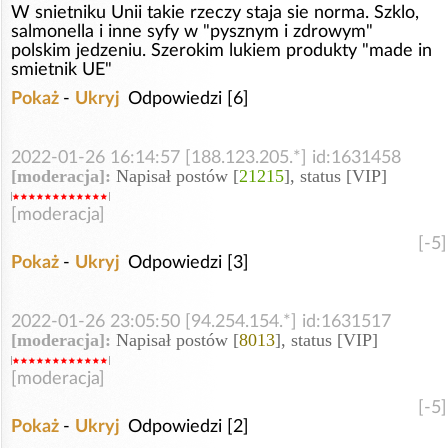
W snietniku Unii takie rzeczy staja sie norma. Szklo,
salmonella i inne syfy w "pysznym i zdrowym"
polskim jedzeniu. Szerokim lukiem produkty "made in
smietnik UE"
Pokaż
-
Ukryj
Odpowiedzi [6]
2022-01-26 16:14:57 [188.123.205.*] id:1631458
[moderacja]:
Napisał postów [
21215
], status [VIP]
[moderacja]
[-5]
Pokaż
-
Ukryj
Odpowiedzi [3]
2022-01-26 23:05:50 [94.254.154.*] id:1631517
[moderacja]:
Napisał postów [
8013
], status [VIP]
[moderacja]
[-5]
Pokaż
-
Ukryj
Odpowiedzi [2]