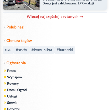
Droga jest zablokowana. LPR w akcji
Więcej najczęściej czytanych →
Polub nas!
Chmura tagów
#szkło
#komunikat
#buraczki
#GIS
Ogłoszenia
»
Praca
»
Wynajem
»
Rowery
»
Dom i Ogród
»
Usługi
»
Serwis
»
Pożyczki