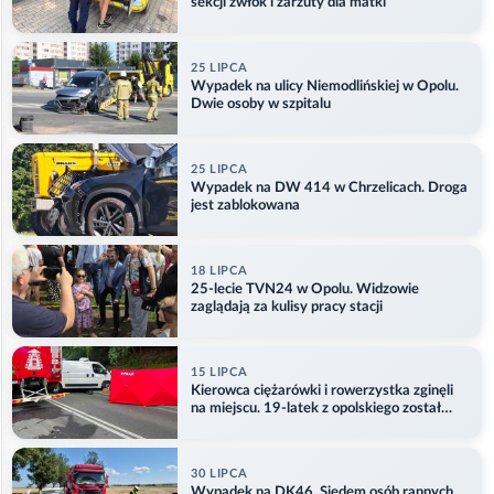
sekcji zwłok i zarzuty dla matki
25 LIPCA
Wypadek na ulicy Niemodlińskiej w Opolu.
Dwie osoby w szpitalu
25 LIPCA
Wypadek na DW 414 w Chrzelicach. Droga
jest zablokowana
18 LIPCA
25-lecie TVN24 w Opolu. Widzowie
zaglądają za kulisy pracy stacji
15 LIPCA
Kierowca ciężarówki i rowerzystka zginęli
na miejscu. 19-latek z opolskiego został
ranny
30 LIPCA
Wypadek na DK46. Siedem osób rannych.