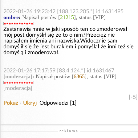
2022-01-26 19:23:42 [188.123.205.*] id:1631495
ombre
:
Napisał postów [
21215
], status [VIP]
Zastanawia mnie w jaki sposób ten co zmoderował
mój post domyślił się że to o nim?Przecież nie
napisałem imienia ani nazwiska.Widocznie sam
domyślił się że jest burakiem i pomyślał że inni też się
domyślą i zmoderował.
2022-01-26 17:17:59 [83.4.124.*] id:1631467
[moderacja]:
Napisał postów [
6365
], status [VIP]
[moderacja]
[-5]
Pokaż
-
Ukryj
Odpowiedzi [1]
reklama