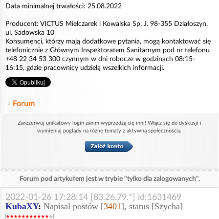
Data minimalnej trwałości: 25.08.2022
Producent: VICTUS Mielczarek i Kowalska Sp. J. 98-355 Działoszyn,
ul. Sadowska 10
Konsumenci, którzy mają dodatkowe pytania, mogą kontaktować się
telefonicznie z Głównym Inspektoratem Sanitarnym pod nr telefonu
+48 22 34 53 300 czynnym w dni robocze w godzinach 08:15-
16:15, gdzie pracownicy udzielą wszelkich informacji.
Forum
Zarezerwuj unikatowy login zanim wyprzedzą cię inni! Włącz się do dyskusji i
wymieniaj poglądy na różne tematy z aktywną społecznością.
Forum pod artykułem jest w trybie "tylko dla zalogowanych".
2022-01-26 17:28:14 [83.26.79.*] id:1631469
KubaXY
:
Napisał postów [
3401
], status [Szycha]