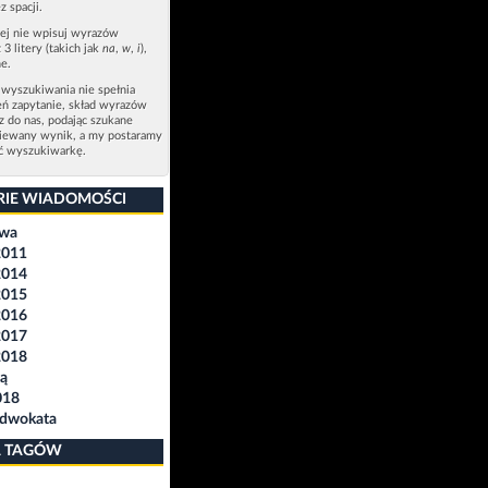
z spacji.
zej nie wpisuj wyrazów
 3 litery (takich jak
na
,
w
,
i
),
e.
 wyszukiwania nie spełnia
eń zapytanie, skład wyrazów
sz do nas, podając szukane
ziewany wynik, a my postaramy
ić wyszukiwarkę.
RIE WIADOMOŚCI
awa
2011
2014
2015
2016
2017
2018
ą
018
Adwokata
 TAGÓW