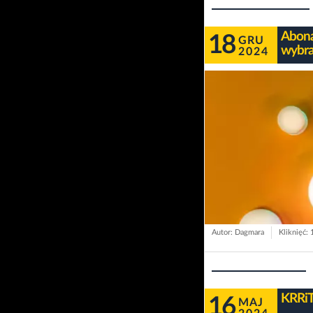
Abona
18
GRU
wybra
2024
Autor: Dagmara
Kliknięć:
KRRiT
16
MAJ