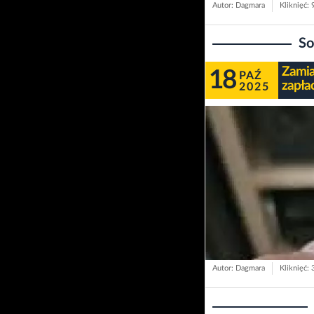
Autor: Dagmara
Kliknięć:
So
Zamia
18
PAŹ
zapła
2025
Autor: Dagmara
Kliknięć: