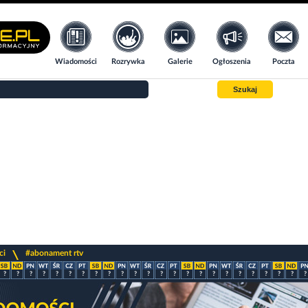
Wiadomości
Rozrywka
Galerie
Ogłoszenia
Poczta
Szukaj
>
ci
#abonament rtv
?
?
?
?
?
?
?
?
?
?
?
?
?
?
?
?
?
?
?
?
?
?
?
?