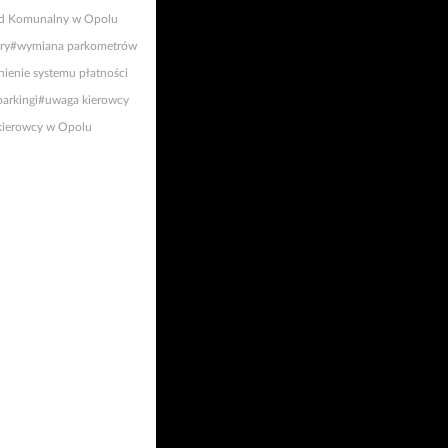
d Komunalny w Opolu
ry
#wymiana parkometrów
ienie systemu płatności
arkingi
#uwaga kierowcy
kierowcy w Opolu