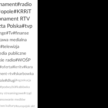
nament
#radio
#opole
#KRRiT
onament RTV
ta Polska
#tvp
nge
#Tv
#finanse
tawa medialna
#telewizja
dia publiczne
kie radio
#WOŚP
#oferta
#krritv
#kara
ent-rtv
#skarbowka
ole
#długi
#egzekucja
#podwyżki
#kablówka
rmy streamingowe
#rząd
nansowanie mediów
two kultury
#europejski akt