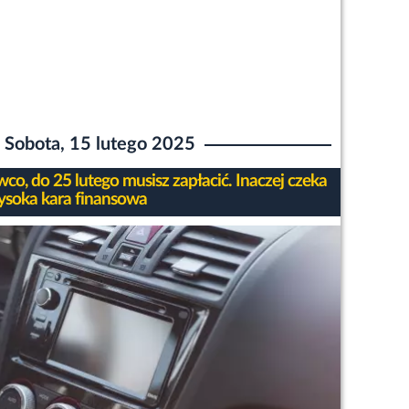
Sobota, 15 lutego 2025
co, do 25 lutego musisz zapłacić. Inaczej czeka
ysoka kara finansowa