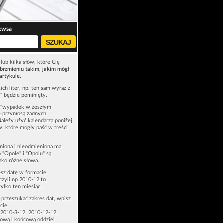
ewsa
lub kilka słów, które Cię
brzmieniu takim, jakim mógł
artykule.
ich liter, np. ten sam wyraz z
ś" będzie pominięty.
u "wypadek w zeszłym
e przyniosą żadnych
Należy użyć kalendarza poniżej
ów, które mogły paść w treści
niona i nieodmieniona ma
p "Opole" i "Opolu" są
ako różne słowa.
esz datę w formacie
zyli np 2010-12 to
tylko ten miesiąc.
z przeszukać zakres dat, wpisz
cie
 2010-3-12, 2010-12-12.
ową i końcową oddziel