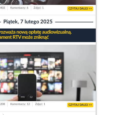
8403
Komentarzy: 6
Zdjęć: 1
CZYTAJ DALEJ >>
Piątek, 7 lutego 2025
rozważa nową opłatę audiowizualną.
ment RTV może zniknąć
4208
Komentarzy: 12
Zdjęć: 1
CZYTAJ DALEJ >>