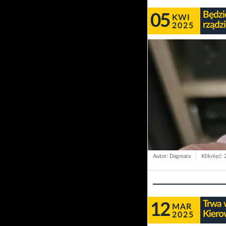
Będzi
05
KWI
rządz
2025
Autor: Dagmara
Kliknięć:
Trwa 
12
MAR
Kiero
2025