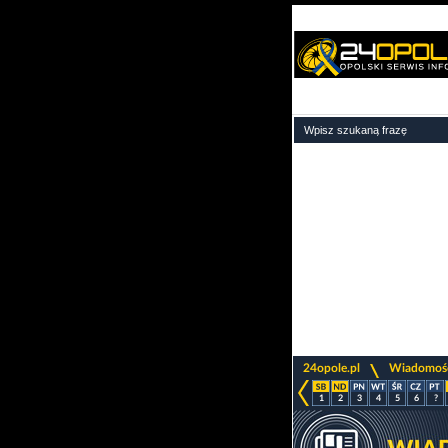
>
24opole.pl
Wiadomoś
1
2
3
4
5
6
?