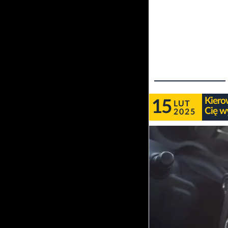
Kierow
15
LUT
Cię w
2025