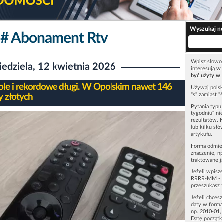
Wyszukaj n
# Abonament Rtv
Wpisz słowo 
iedziela, 12 kwietnia 2026
interesują
w 
być użyty w 
ole i rekordowe długi. W Opolskim nawet 146
Używaj polsk
"s" zamiast "
y złotych
Pytania typ
tygodniu" ni
rezultatów. 
lub kilku sł
artykułu.
Forma odmie
znaczenie, n
traktowane j
Jeżeli wpisz
RRRR-MM - c
przeszukasz 
Jeżeli chces
daty w forma
np. 2010-01,
Datę początk