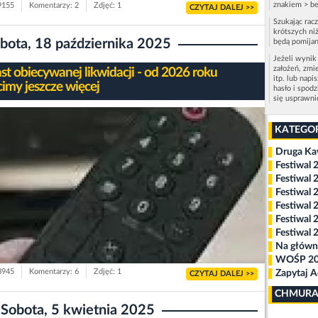
znakiem > be
 9155
Komentarzy: 2
Zdjęć: 1
CZYTAJ DALEJ >>
Szukając rac
krótszych niż
bota, 18 października 2025
będą pomijan
Jeżeli wynik
założeń, zmi
st obiecywanej likwidacji - od 2026 roku
itp. lub napi
cimy jeszcze więcej
hasło i spod
się usprawn
KATEGO
Druga K
Festiwal 
Festiwal 
Festiwal 
Festiwal 
Festiwal 
Festiwal 
Na główn
WOŚP 2
 3945
Komentarzy: 6
Zdjęć: 1
Zapytaj 
CZYTAJ DALEJ >>
CHMURA
Sobota, 5 kwietnia 2025