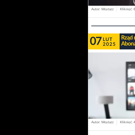
Autor: Woytazz
Kliknięć: 
Rząd 
07
LUT
Abona
2025
Autor: Woytazz
Kliknięć: 