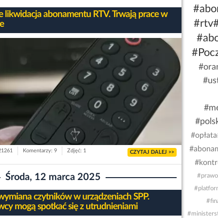
#abo
e likwidacja abonamentu RTV. Trwają prace w
#rtv
ie
#ab
#Pocz
#ora
#us
#me
#pols
#opłata
#abonam
 21261
Komentarzy: 9
Zdjęć: 1
CZYTAJ DALEJ >>
#kontr
Środa, 12 marca 2025
#prawo
#platfo
wymiana czytników w urządzeniach SPP.
#fi
wcy mogą spotkać się z utrudnieniami
#ministers