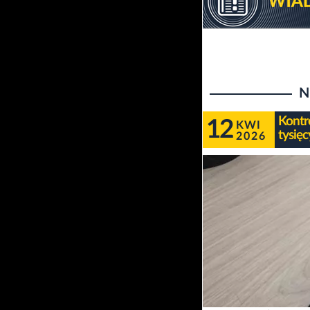
N
Kontr
12
KWI
tysięc
2026