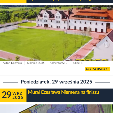
Autor: Dagmara
Kliknięć: 2086
Komentarzy: 0
Zdjęć: 1
CZYTAJ DALEJ >>
Poniedziałek, 29 września 2025
Mural Czesława Niemena na finiszu
29
WRZ
2025