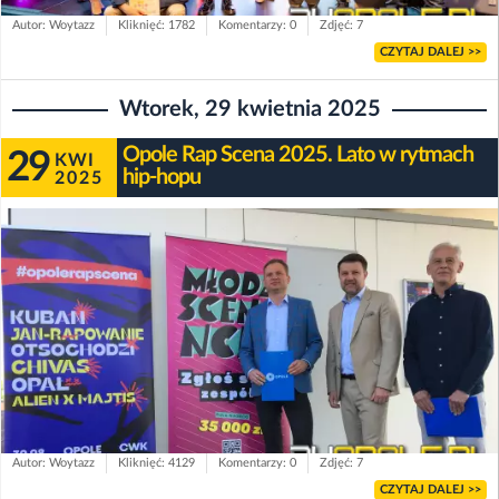
Autor: Woytazz
Kliknięć: 1782
Komentarzy: 0
Zdjęć: 7
CZYTAJ DALEJ >>
Wtorek, 29 kwietnia 2025
Opole Rap Scena 2025. Lato w rytmach
29
KWI
hip-hopu
2025
Autor: Woytazz
Kliknięć: 4129
Komentarzy: 0
Zdjęć: 7
CZYTAJ DALEJ >>