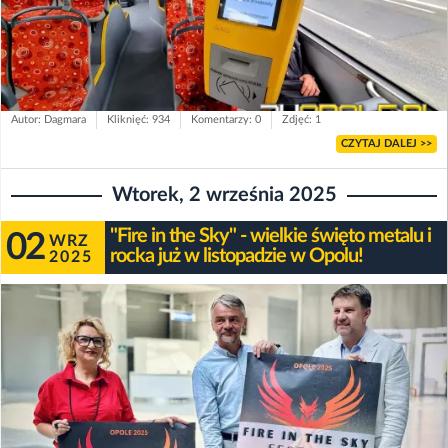
Autor: Dagmara
Kliknięć: 934
Komentarzy: 0
Zdjęć: 1
CZYTAJ DALEJ >>
Wtorek, 2 września 2025
"Fire in the Sky" - wielkie święto metalu i
02
WRZ
rocka już w listopadzie w Opolu!
2025