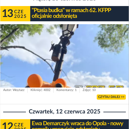
"Ptasia budka" w ramach 62. KFPP
13
CZE
oficjalnie odsłonięta
2025
Autor: Woytazz
Kliknięć: 4002
Komentarzy: 1
Zdjęć: 10
CZYTAJ DALEJ >>
Czwartek, 12 czerwca 2025
Ewa Demarczyk wraca do Opola - nowy
12
CZE