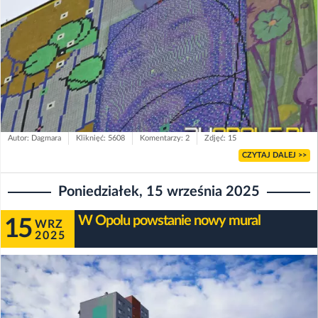
Autor: Dagmara
Kliknięć: 5608
Komentarzy: 2
Zdjęć: 15
CZYTAJ DALEJ >>
Poniedziałek, 15 września 2025
W Opolu powstanie nowy mural
15
WRZ
2025