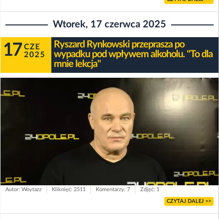
Wtorek, 17 czerwca 2025
Ryszard Rynkowski przeprasza po
17
CZE
wypadku pod wpływem alkoholu. "To dla
2025
mnie lekcja"
Autor: Woytazz
Kliknięć: 2511
Komentarzy: 7
Zdjęć: 1
CZYTAJ DALEJ >>