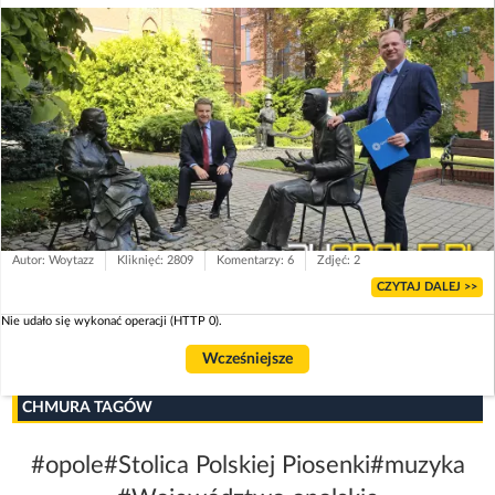
Autor: Woytazz
Kliknięć: 2809
Komentarzy: 6
Zdjęć: 2
CZYTAJ DALEJ >>
Nie udało się wykonać operacji (HTTP 0).
Wcześniejsze
CHMURA TAGÓW
#opole
#Stolica Polskiej Piosenki
#muzyka