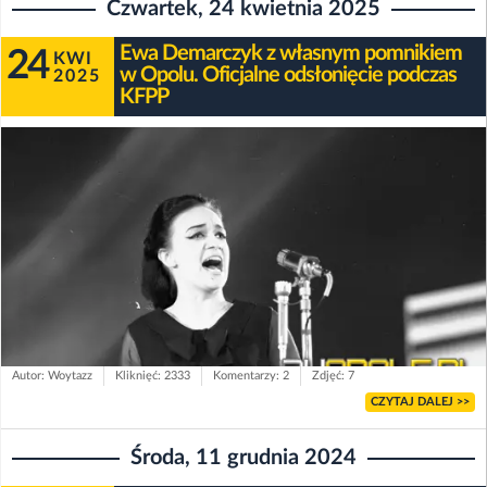
Czwartek, 24 kwietnia 2025
Ewa Demarczyk z własnym pomnikiem
24
KWI
w Opolu. Oficjalne odsłonięcie podczas
2025
KFPP
Autor: Woytazz
Kliknięć: 2333
Komentarzy: 2
Zdjęć: 7
CZYTAJ DALEJ >>
Środa, 11 grudnia 2024