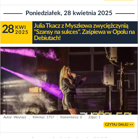
Poniedziałek, 28 kwietnia 2025
Julia Tkacz z Myszkowa zwyciężczynią
28
KWI
"Szansy na sukces". Zaśpiewa w Opolu na
2025
Debiutach!
Autor: Woytazz
Kliknięć: 1757
Komentarzy: 0
Zdjęć: 1
CZYTAJ DALEJ >>