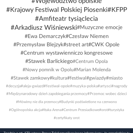
#Województwo opolskie
#Krajowy Festiwal Polskiej Piosenki
#KFPP
#Amfiteatr tysiąclecia
#Arkadiusz Wiśniewski
#Muzyczne emocje
#Ewa Demarczyk
#Czesław Niemen
#Przemysław Blejzyk
#street art
#CWK Opole
#Centrum wystawienniczo kongresowe
#Stawek Barlickiego
#Centrum Opola
#Nowy pomnik w Opolu
#Marian Molenda
#Stawek zamkowy
#kultura
#festiwal
#gwiazdy
#miasto
#decyzja
#aleja-gwiazd
#festiwal-opole
#muzyka-polska
#artysci
#nagrody
#Międzynarodowy dzień zapobiegania przemocy
#Przemoc wobec dzieci
#Mówimy nie dla przemocy
#Budynki podświetlone na czerwono
#Ogólnopolska akcja
#Itaka Arena
#Centrum Przesiadkowe
#orot
#turystyka
#certyfikaty orot