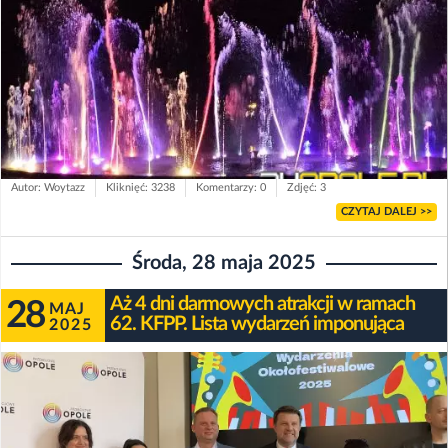
Autor: Woytazz
Kliknięć: 3238
Komentarzy: 0
Zdjęć: 3
CZYTAJ DALEJ >>
Środa, 28 maja 2025
Aż 4 dni darmowych atrakcji w ramach
28
MAJ
62. KFPP. Lista wydarzeń imponująca
2025