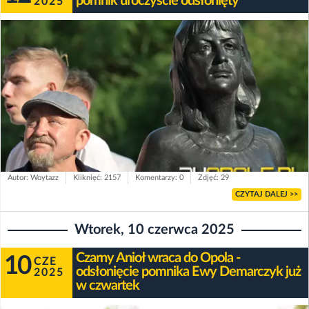
pomnik uroczyście odsłonięty
2025
Autor: Woytazz
Kliknięć: 2157
Komentarzy: 0
Zdjęć: 29
CZYTAJ DALEJ >>
Wtorek, 10 czerwca 2025
Czarny Anioł wraca do Opola -
10
CZE
odsłonięcie pomnika Ewy Demarczyk już
2025
w czwartek