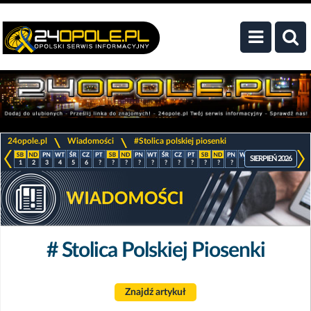
>
>
24opole.pl
Wiadomości
#Stolica polskiej piosenki
SIERPIEŃ 2026
1
2
3
4
5
6
?
?
?
?
?
?
?
?
?
?
?
?
?
?
?
?
# Stolica Polskiej Piosenki
Znajdź artykuł