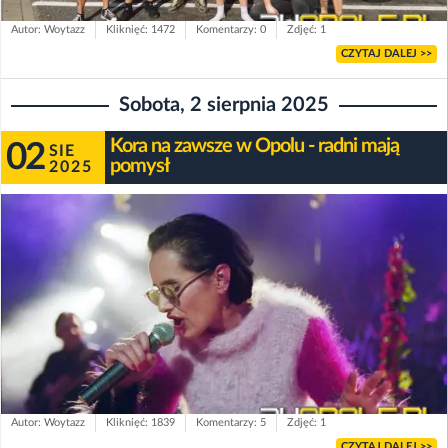
Autor: Woytazz
Kliknięć: 1472
Komentarzy: 0
Zdjęć: 1
CZYTAJ DALEJ >>
Sobota, 2 sierpnia 2025
Kora na zawsze w Opolu - radni mają
02
SIE
pomysł
2025
Autor: Woytazz
Kliknięć: 1839
Komentarzy: 5
Zdjęć: 1
CZYTAJ DALEJ >>