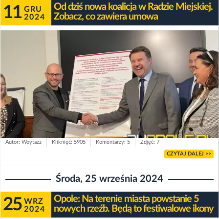
Od dziś nowa koalicja w Radzie Miejskiej.
11
GRU
Zobacz, co zawiera umowa
2024
Autor: Woytazz
Kliknięć: 5905
Komentarzy: 5
Zdjęć: 7
CZYTAJ DALEJ >>
Środa, 25 września 2024
Opole: Na terenie miasta powstanie 5
25
WRZ
nowych rzeźb. Będą to festiwalowe ikony
2024