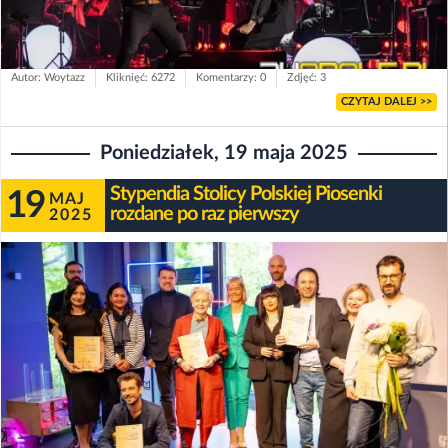
Autor: Woytazz
Kliknięć: 6272
Komentarzy: 0
Zdjęć: 3
CZYTAJ DALEJ >>
Poniedziałek, 19 maja 2025
Stypendia Stolicy Polskiej Piosenki
19
MAJ
rozdane po raz pierwszy
2025