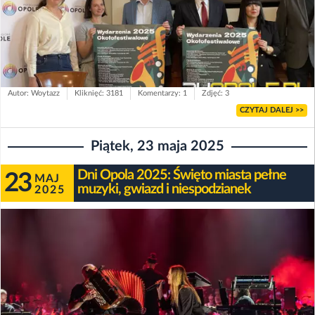
Autor: Woytazz
Kliknięć: 3181
Komentarzy: 1
Zdjęć: 3
CZYTAJ DALEJ >>
Piątek, 23 maja 2025
Dni Opola 2025: Święto miasta pełne
23
MAJ
muzyki, gwiazd i niespodzianek
2025