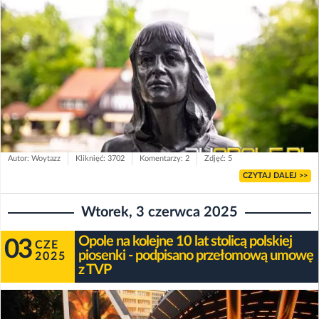
Autor: Woytazz
Kliknięć: 3702
Komentarzy: 2
Zdjęć: 5
CZYTAJ DALEJ >>
Wtorek, 3 czerwca 2025
Opole na kolejne 10 lat stolicą polskiej
03
CZE
piosenki - podpisano przełomową umowę
2025
z TVP