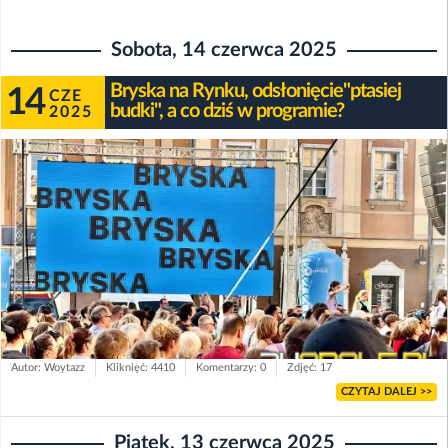
Sobota, 14 czerwca 2025
Bryska na Rynku, odsłonięcie"ptasiej
14
CZE
budki", a co dziś w programie?
2025
Autor: Woytazz
Kliknięć: 4410
Komentarzy: 0
Zdjęć: 17
CZYTAJ DALEJ >>
Piątek, 13 czerwca 2025