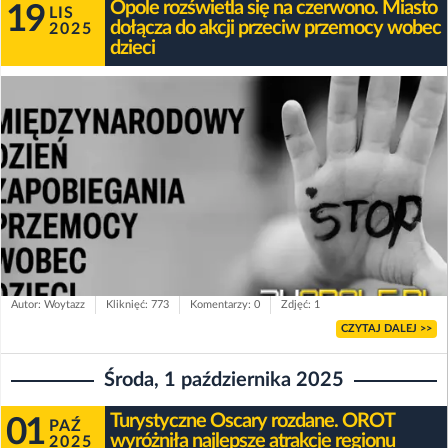
Opole rozświetla się na czerwono. Miasto
19
LIS
dołącza do akcji przeciw przemocy wobec
2025
dzieci
Autor: Woytazz
Kliknięć: 773
Komentarzy: 0
Zdjęć: 1
CZYTAJ DALEJ >>
Środa, 1 października 2025
Turystyczne Oscary rozdane. OROT
01
PAŹ
wyróżniła najlepsze atrakcje regionu
2025