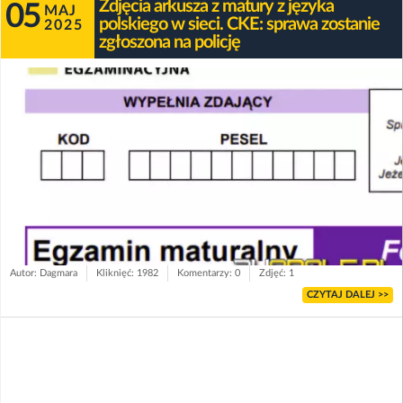
Zdjęcia arkusza z matury z języka
05
MAJ
polskiego w sieci. CKE: sprawa zostanie
2025
zgłoszona na policję
Autor: Dagmara
Kliknięć: 1982
Komentarzy: 0
Zdjęć: 1
CZYTAJ DALEJ >>