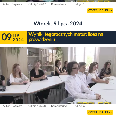
Autor: Dagmara
Kliknięć: 6287
Komentarzy: 0
Zdjęć: 1
CZYTAJ DALEJ >>
Wtorek, 9 lipca 2024
Wyniki tegorocznych matur: licea na
09
LIP
prowadzeniu
2024
Autor: Dagmara
Kliknięć: 3268
Komentarzy: 2
Zdjęć: 6
CZYTAJ DALEJ >>