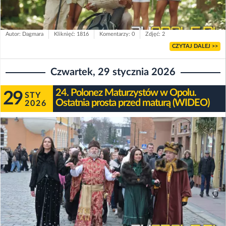
Autor: Dagmara
Kliknięć: 1816
Komentarzy: 0
Zdjęć: 2
CZYTAJ DALEJ >>
Czwartek, 29 stycznia 2026
24. Polonez Maturzystów w Opolu.
29
STY
Ostatnia prosta przed maturą (WIDEO)
2026