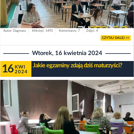
Autor: Dagmara
Kliknięć: 1493
Komentarzy: 7
Zdjęć: 4
CZYTAJ DALEJ >>
Wtorek, 16 kwietnia 2024
Jakie egzaminy zdają dziś maturzyści?
16
KWI
2024