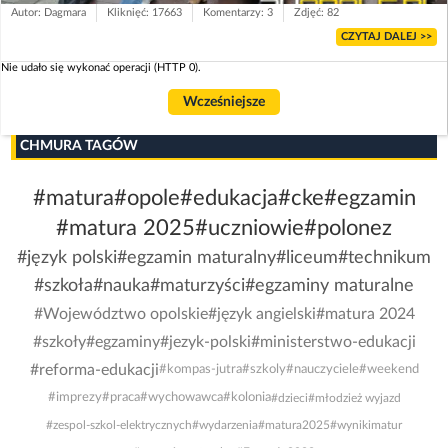
Autor: Dagmara
Kliknięć: 17663
Komentarzy: 3
Zdjęć: 82
CZYTAJ DALEJ >>
Nie udało się wykonać operacji (HTTP 0).
Wcześniejsze
CHMURA TAGÓW
#matura
#opole
#edukacja
#cke
#egzamin
#matura 2025
#uczniowie
#polonez
#język polski
#egzamin maturalny
#liceum
#technikum
#szkoła
#nauka
#maturzyści
#egzaminy maturalne
#Województwo opolskie
#język angielski
#matura 2024
#szkoły
#egzaminy
#jezyk-polski
#ministerstwo-edukacji
#reforma-edukacji
#kompas-jutra
#szkoly
#nauczyciele
#weekend
#imprezy
#praca
#wychowawca
#kolonia
#dzieci
#młodzież wyjazd
#zespol-szkol-elektrycznych
#wydarzenia
#matura2025
#wynikimatur