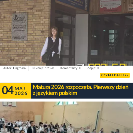
Autor: Dagmara
Kliknięć: 19528
Komentarzy: 0
Zdjęć: 3
CZYTAJ DALEJ >>
Matura 2026 rozpoczęta. Pierwszy dzień
04
MAJ
z językiem polskim
2026