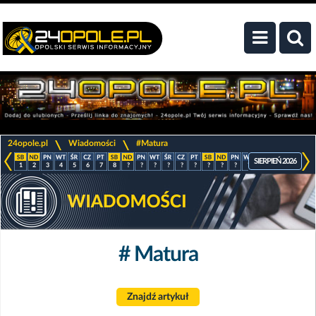
>
>
24opole.pl
Wiadomości
#Matura
SIERPIEŃ 2026
1
2
3
4
5
6
7
8
?
?
?
?
?
?
?
?
?
?
?
?
?
?
# Matura
Znajdź artykuł