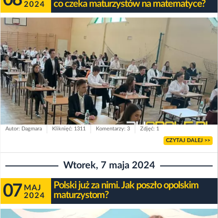
co czeka maturzystów na matematyce?
2024
Autor: Dagmara
Kliknięć: 1311
Komentarzy: 3
Zdjęć: 1
CZYTAJ DALEJ >>
Wtorek, 7 maja 2024
Polski już za nimi. Jak poszło opolskim
07
MAJ
maturzystom?
2024