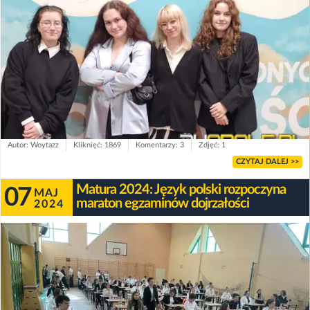
Autor: Woytazz
Kliknięć: 1869
Komentarzy: 3
Zdjęć: 1
CZYTAJ DALEJ >>
Matura 2024: Język polski rozpoczyna
07
MAJ
maraton egzaminów dojrzałości
2024