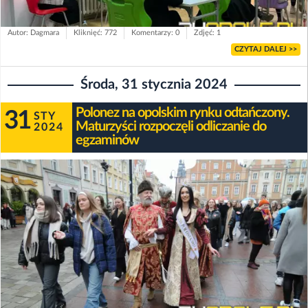
Autor: Dagmara
Kliknięć: 772
Komentarzy: 0
Zdjęć: 1
CZYTAJ DALEJ >>
Środa, 31 stycznia 2024
Polonez na opolskim rynku odtańczony.
31
STY
Maturzyści rozpoczęli odliczanie do
2024
egzaminów