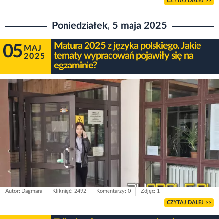
CZYTAJ DALEJ >>
Poniedziałek, 5 maja 2025
Matura 2025 z języka polskiego. Jakie
05
MAJ
tematy wypracowań pojawiły się na
2025
egzaminie?
Autor: Dagmara
Kliknięć: 2492
Komentarzy: 0
Zdjęć: 1
CZYTAJ DALEJ >>