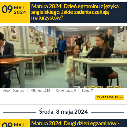
Matura 2024: Dzień egzaminu z języka
09
MAJ
angielskiego. Jakie zadania czekają
2024
maturzystów?
Autor: Dagmara
Kliknięć: 1215
Komentarzy: 0
Zdjęć: 7
CZYTAJ DALEJ >>
Środa, 8 maja 2024
Matura 2024: Drugi dzień egzaminów -
08
MAJ