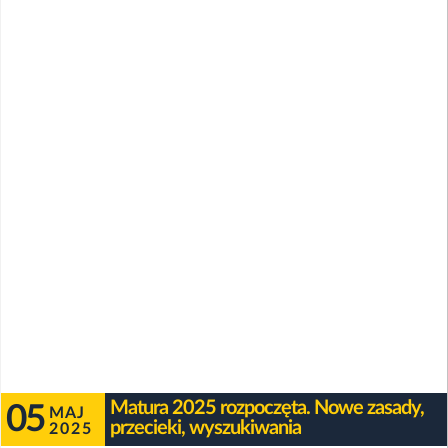
Matura 2025 rozpoczęta. Nowe zasady,
05
MAJ
przecieki, wyszukiwania
2025