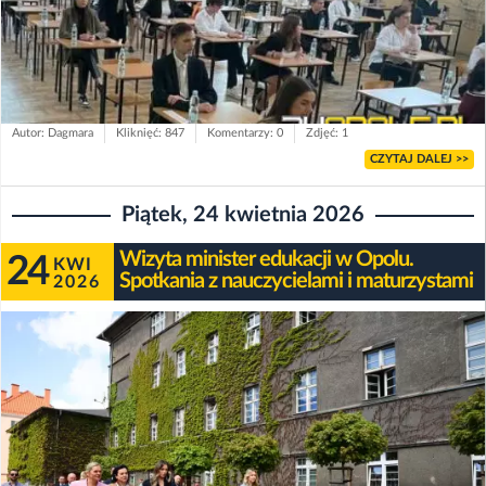
Autor: Dagmara
Kliknięć: 847
Komentarzy: 0
Zdjęć: 1
CZYTAJ DALEJ >>
Piątek, 24 kwietnia 2026
Wizyta minister edukacji w Opolu.
24
KWI
Spotkania z nauczycielami i maturzystami
2026