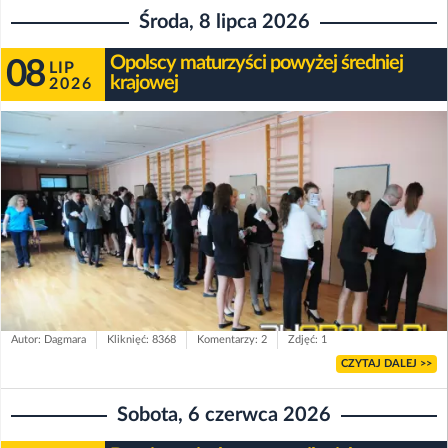
Środa, 8 lipca 2026
Opolscy maturzyści powyżej średniej
08
LIP
krajowej
2026
Autor: Dagmara
Kliknięć: 8368
Komentarzy: 2
Zdjęć: 1
CZYTAJ DALEJ >>
Sobota, 6 czerwca 2026