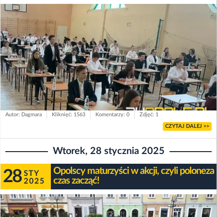
Autor: Dagmara
Kliknięć: 1563
Komentarzy: 0
Zdjęć: 1
CZYTAJ DALEJ >>
Wtorek, 28 stycznia 2025
Opolscy maturzyści w akcji, czyli poloneza
28
STY
czas zacząć!
2025