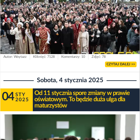
Autor: Woytazz
Kliknięć: 7128
Komentarzy: 10
Zdjęć: 78
CZYTAJ DALEJ >>
Sobota, 4 stycznia 2025
Od 11 stycznia spore zmiany w prawie
04
STY
oświatowym. To będzie duża ulga dla
2025
maturzystów