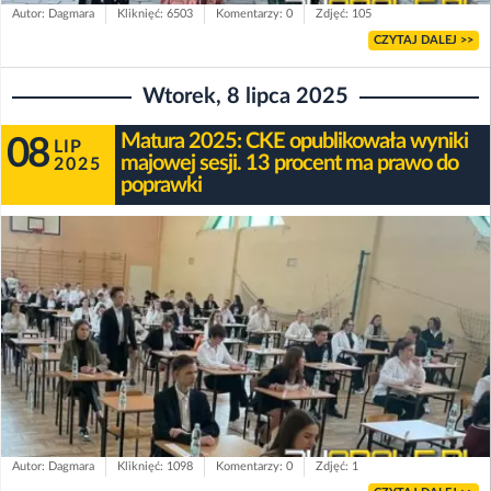
Autor: Dagmara
Kliknięć: 6503
Komentarzy: 0
Zdjęć: 105
CZYTAJ DALEJ >>
Wtorek, 8 lipca 2025
Matura 2025: CKE opublikowała wyniki
08
LIP
majowej sesji. 13 procent ma prawo do
2025
poprawki
Autor: Dagmara
Kliknięć: 1098
Komentarzy: 0
Zdjęć: 1