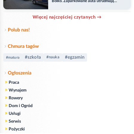
Bolko. Zaparkowane auta utrudniają
przejazd
Więcej najczęściej czytanych →
Polub nas!
Chmura tagów
#szkoła
#egzamin
#nauka
#matura
Ogłoszenia
»
Praca
»
Wynajem
»
Rowery
»
Dom i Ogród
»
Usługi
»
Serwis
»
Pożyczki