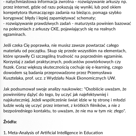
· natychmiastowa informacja zwrotna - rozwiązywanie arkuszy np.
przez internet, gdzie od razu pokazują się wyniki, lub pod okiem
korepetytora tłumaczącego zadania na bieżąco, pomaga szybko
korygować błędy i lepiej zapamiętywać schematy;
· rozwiązywanie prawdziwych zadań - maturzysta powinien bazować
na poleceniach z arkuszy CKE, pojawiających się na realnych
egzaminach.
Jeśli czeka Cię poprawka, nie musisz zawsze powtarzać całego
materiału od początku. Skup się przede wszystkim na elementach,
które sprawiły Ci szczególną trudność na poprzednim egzaminie.
Korzystaj z zadań praktycznych, podcastów powtórkowych czy
fiszek. Coraz większą skutecznością cechuje się e-learning, czego
dowodem są badania przeprowadzone przez Przemysława
Kusztelaka, prof. ucz. z Wydziału Nauk Ekonomicznych UW.
Jak podsumował swoje analizy naukowiec: "Osobiście uważam, że
powinniśmy dążyć do tego, by uczyć jak najefektywniej i
najskuteczniej. Jeżeli współcześnie świat idzie w tę stronę i młodzi
ludzie wolą się uczyć przez internet, z krótkich filmików, a nie z
bezpośredniego kontaktu, to uważam, że nie ma w tym nic złego".
Źródła:
1. Meta-Analysis of Artificial Intelligence in Education