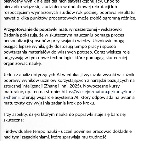
pierwotny wynik nie jest dla nich satysfakcjonujący. Choć to
nierzadko wiąże się z udziałem w dodatkowej rekrutacji lub
rozpoczęciem wymarzonych studiów rok później, poprawa rezultatu
nawet o kilka punktów procentowych może zrobić ogromną różnicę.
Przygotowanie do poprawki matury rozszerzonej - wskazówki
Badania pokazują, że w skutecznym nauczaniu pomaga proces
personalizacji sposobów przyswajania wiedzy. Uczniowie mogą
osiągać lepsze wyniki, gdy dostosują tempo pracy i sposób
powtarzania materiałów do własnych potrzeb. Coraz większą rolę
odgrywają w tym nowe technologie, które pomagają skuteczniej
organizować naukę.
Jedna z analiz dotyczących AI w edukacji wykazała wysoki wskaźnik
poprawy wyników uczniów korzystających z narzędzi bazujących na
sztucznej inteligencji (Zhang i inni, 2025). Nowoczesne kursy
maturalne, np. ten na stronie:
https://wiecejnizmatura.pl/kursy/kurs-
z-chemii
, oferują wsparcie asystenta AI, który odpowiada na pytania
maturzysty czy wyjaśnia zadania krok po kroku.
Trzy aspekty, dzięki którym nauka do poprawki staje się bardziej
skuteczna:
· indywidualne tempo nauki - uczeń powinien pracować dokładnie
nad tymi zagadnieniami, które sprawiają mu trudność;