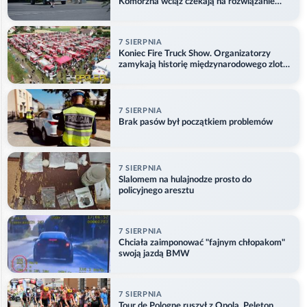
Komorzna wciąż czekają na rozwiązanie
problemu
7 SIERPNIA
Koniec Fire Truck Show. Organizatorzy
zamykają historię międzynarodowego zlotu
w Główczycach
7 SIERPNIA
Brak pasów był początkiem problemów
7 SIERPNIA
Slalomem na hulajnodze prosto do
policyjnego aresztu
7 SIERPNIA
Chciała zaimponować "fajnym chłopakom"
swoją jazdą BMW
7 SIERPNIA
Tour de Pologne ruszył z Opola. Peleton