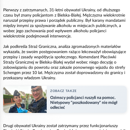
Pierwszy z zatrzymanych, 31-letni obywatel Ukrainy, od dłuższego
czasu był znany policjantom z Bielska-Białej. Mężczyzna wielokrotnie
naruszał przepisy prawa i porządek publiczny. Był karany mandatami
między innymi za spożywanie alkoholu w miejscach publicznych, a
wobec jego zachowania pod wpływem alkoholu policjanci
wielokrotnie podejmowali interwencje.
Jak podkreśla Straż Graniczna, analiza zgromadzonych materiałów
wykazała, że swoim postępowaniem rażąco lekceważył obowiązujące
przepisy i zasady współżycia społecznego. Komendant Placówki
Straży Granicznej w Bielsku-Białej wydał wobec niego decyzję o
zobowiązaniu do powrotu oraz zakazie ponownego wjazdu do strefy
Schengen przez 10 lat. Mężczyzna został doprowadzony do granicy i
przekazany władzom Ukrainy.
ZOBACZ TAKZE
Ozimscy policjanci ruszyli na pomoc.
Nietypowy "poszkodowany" nie mógł
odlecieć
Drugi obywatel Ukrainy został zatrzymany przez funkcjonariuszy