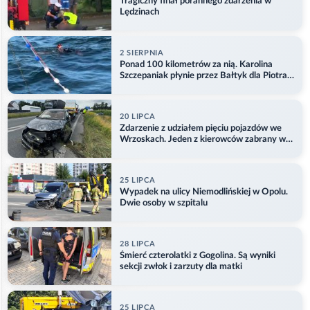
Tragiczny finał porannego zdarzenia w
Lędzinach
2 SIERPNIA
Ponad 100 kilometrów za nią. Karolina
Szczepaniak płynie przez Bałtyk dla Piotra.
Aktualizacja
20 LIPCA
Zdarzenie z udziałem pięciu pojazdów we
Wrzoskach. Jeden z kierowców zabrany w
kajdankach
25 LIPCA
Wypadek na ulicy Niemodlińskiej w Opolu.
Dwie osoby w szpitalu
28 LIPCA
Śmierć czterolatki z Gogolina. Są wyniki
sekcji zwłok i zarzuty dla matki
25 LIPCA