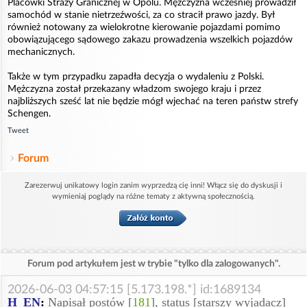
Placówki Straży Granicznej w Opolu. Mężczyzna wcześniej prowadził
samochód w stanie nietrzeźwości, za co stracił prawo jazdy. Był
również notowany za wielokrotne kierowanie pojazdami pomimo
obowiązującego sądowego zakazu prowadzenia wszelkich pojazdów
mechanicznych.
Także w tym przypadku zapadła decyzja o wydaleniu z Polski.
Mężczyzna został przekazany władzom swojego kraju i przez
najbliższych sześć lat nie będzie mógł wjechać na teren państw strefy
Schengen.
Tweet
Forum
Zarezerwuj unikatowy login zanim wyprzedzą cię inni! Włącz się do dyskusji i
wymieniaj poglądy na różne tematy z aktywną społecznością.
Forum pod artykułem jest w trybie "tylko dla zalogowanych".
2026-06-03 04:57:15 [5.173.198.*] id:1689134
H_EN
:
Napisał postów [
181
], status [starszy wyjadacz]