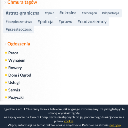
Chmura tagów
#straz-graniczna
#ukraina
#opole
#schengen
#deportacja
#policja
#cudzoziemcy
#prawo
#bezpieczenstwo
#przestepczosc
Ogłoszenia
»
Praca
»
Wynajem
»
Rowery
»
Dom i Ogród
»
Usługi
»
Serwis
»
Pożyczki
Zgodnie z art. 173 ustawy Prawa Telekomunikacyjnego informujemy, że przeglądając tę
stronę wyrażasz zgodę
na zapisywanie na Twoim komputerze niezbędnych do jej poprawnego funkcjonowania
plików
cookie
.
Więcej informacji na temat plików cookie znajdziecie Państwo na stronie
polityka