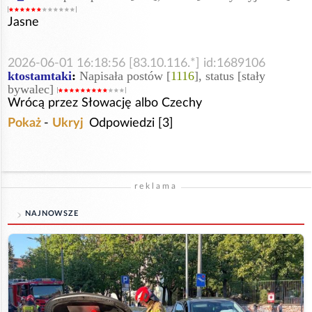
Jasne
2026-06-01 16:18:56 [83.10.116.*] id:1689106
ktostamtaki
:
Napisała postów [
1116
], status [stały
bywalec]
Wrócą przez Słowację albo Czechy
Pokaż
-
Ukryj
Odpowiedzi [3]
reklama
NAJNOWSZE