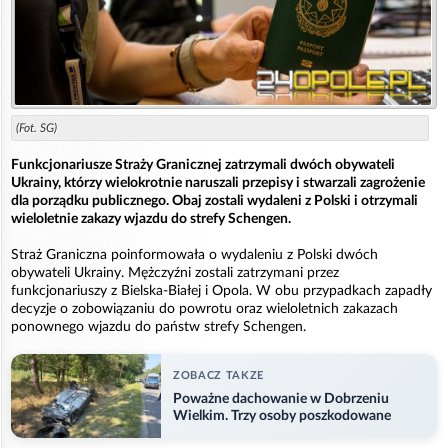
(Fot. SG)
Funkcjonariusze Straży Granicznej zatrzymali dwóch obywateli
Ukrainy, którzy wielokrotnie naruszali przepisy i stwarzali zagrożenie
dla porządku publicznego. Obaj zostali wydaleni z Polski i otrzymali
wieloletnie zakazy wjazdu do strefy Schengen.
Straż Graniczna poinformowała o wydaleniu z Polski dwóch
obywateli Ukrainy. Mężczyźni zostali zatrzymani przez
funkcjonariuszy z Bielska-Białej i Opola. W obu przypadkach zapadły
decyzje o zobowiązaniu do powrotu oraz wieloletnich zakazach
ponownego wjazdu do państw strefy Schengen.
ZOBACZ TAKZE
Poważne dachowanie w Dobrzeniu
Wielkim. Trzy osoby poszkodowane