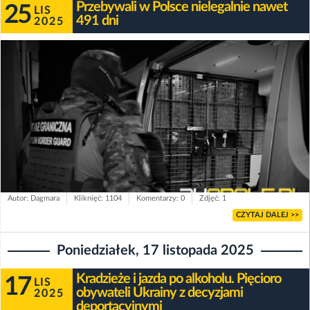
Przebywali w Polsce nielegalnie nawet
25
LIS
491 dni
2025
Autor: Dagmara
Kliknięć: 1104
Komentarzy: 0
Zdjęć: 1
CZYTAJ DALEJ >>
Poniedziałek, 17 listopada 2025
Kradzieże i jazda po alkoholu. Pięcioro
17
LIS
obywateli Ukrainy z decyzjami
2025
deportacyjnymi