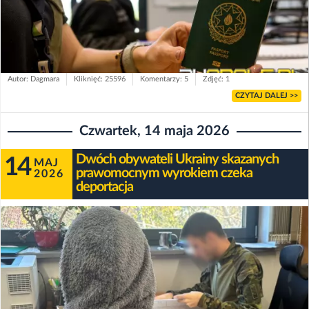
Autor: Dagmara
Kliknięć: 25596
Komentarzy: 5
Zdjęć: 1
CZYTAJ DALEJ >>
Czwartek, 14 maja 2026
Dwóch obywateli Ukrainy skazanych
14
MAJ
prawomocnym wyrokiem czeka
2026
deportacja