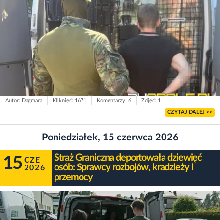
Autor: Dagmara
Kliknięć: 1671
Komentarzy: 6
Zdjęć: 1
CZYTAJ DALEJ >>
Poniedziałek, 15 czerwca 2026
Straż Graniczna deportowała dziewięć
15
CZE
osób: Sprawcy rozbojów, kradzieży i
2026
przemocy