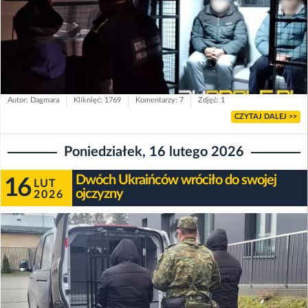
Autor: Dagmara
Kliknięć: 1769
Komentarzy: 7
Zdjęć: 1
CZYTAJ DALEJ >>
Poniedziałek, 16 lutego 2026
Dwóch Ukraińców wróciło do swojej
16
LUT
ojczyzny
2026