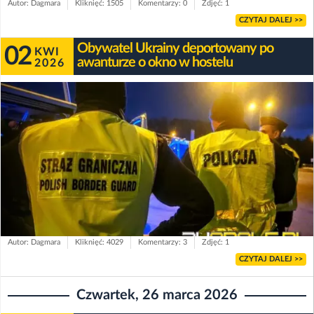
Autor: Dagmara
Kliknięć: 1505
Komentarzy: 0
Zdjęć: 1
CZYTAJ DALEJ >>
Obywatel Ukrainy deportowany po
02
KWI
awanturze o okno w hostelu
2026
Autor: Dagmara
Kliknięć: 4029
Komentarzy: 3
Zdjęć: 1
CZYTAJ DALEJ >>
Czwartek, 26 marca 2026