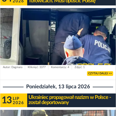
Tułowicach. Musi opuścić Polskę
2026
Autor: Dagmara
Kliknięć: 3377
Komentarzy: 4
Zdjęć: 1
CZYTAJ DALEJ >>
Poniedziałek, 13 lipca 2026
Ukrainiec propagował nazizm w Polsce -
13
LIP
został deportowany
2026