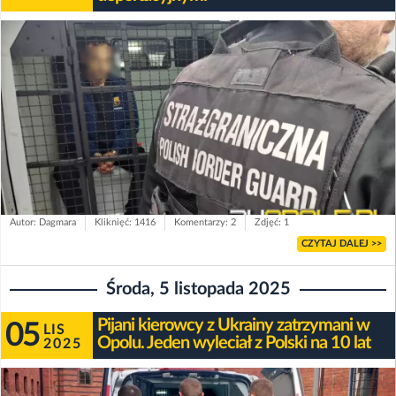
Autor: Dagmara
Kliknięć: 1416
Komentarzy: 2
Zdjęć: 1
CZYTAJ DALEJ >>
Środa, 5 listopada 2025
Pijani kierowcy z Ukrainy zatrzymani w
05
LIS
Opolu. Jeden wyleciał z Polski na 10 lat
2025