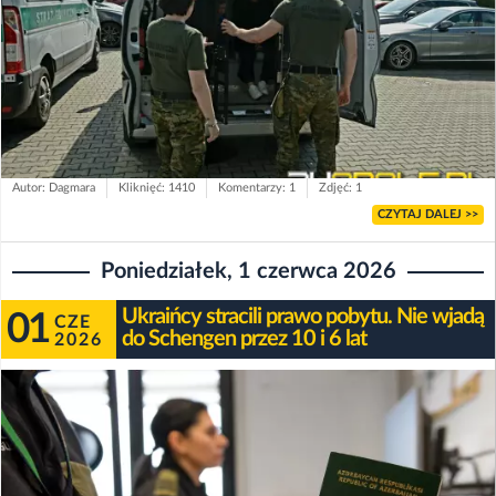
Autor: Dagmara
Kliknięć: 1410
Komentarzy: 1
Zdjęć: 1
CZYTAJ DALEJ >>
Poniedziałek, 1 czerwca 2026
Ukraińcy stracili prawo pobytu. Nie wjadą
01
CZE
do Schengen przez 10 i 6 lat
2026