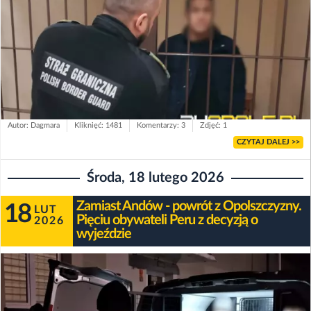
Autor: Dagmara
Kliknięć: 1481
Komentarzy: 3
Zdjęć: 1
CZYTAJ DALEJ >>
Środa, 18 lutego 2026
Zamiast Andów - powrót z Opolszczyzny.
18
LUT
Pięciu obywateli Peru z decyzją o
2026
wyjeździe