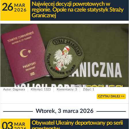
Najwięcej decyzji powrotowych w
26
MAR
regionie. Opole na czele statystyk Straży
2026
Granicznej
Autor: Dagmara
Kliknięć: 1323
Komentarzy: 3
Zdjęć: 1
CZYTAJ DALEJ >>
Wtorek, 3 marca 2026
Obywatel Ukrainy deportowany po serii
03
MAR
przestępstw