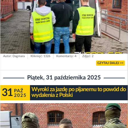
Autor: Dagmara
Kliknięć: 1326
Komentarzy: 4
Zdjęć: 2
CZYTAJ DALEJ >>
Piątek, 31 października 2025
Wyroki za jazdę po pijanemu to powód do
31
PAŹ
wydalenia z Polski
2025