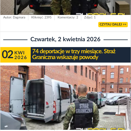
Autor: Dagmara
Kliknięć: 2395
Komentarzy: 2
Zdjęć: 1
CZYTAJ DALEJ >>
Czwartek, 2 kwietnia 2026
74 deportacje w trzy miesiące. Straż
02
KWI
Graniczna wskazuje powody
2026