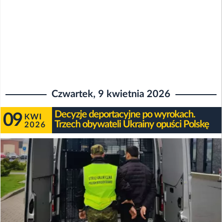
Czwartek, 9 kwietnia 2026
Decyzje deportacyjne po wyrokach.
09
KWI
Trzech obywateli Ukrainy opuści Polskę
2026