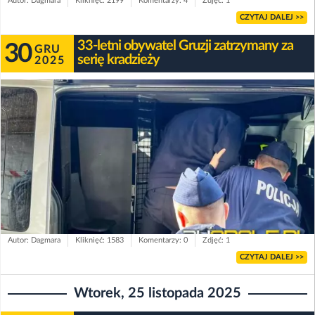
Autor: Dagmara
Kliknięć: 2199
Komentarzy: 4
Zdjęć: 1
CZYTAJ DALEJ >>
33-letni obywatel Gruzji zatrzymany za
30
GRU
serię kradzieży
2025
Autor: Dagmara
Kliknięć: 1583
Komentarzy: 0
Zdjęć: 1
CZYTAJ DALEJ >>
Wtorek, 25 listopada 2025