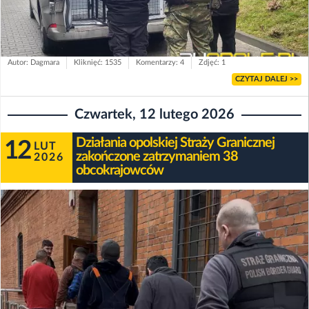
Autor: Dagmara
Kliknięć: 1535
Komentarzy: 4
Zdjęć: 1
CZYTAJ DALEJ >>
Czwartek, 12 lutego 2026
Działania opolskiej Straży Granicznej
12
LUT
zakończone zatrzymaniem 38
2026
obcokrajowców