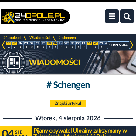
>
>
24opole.pl
Wiadomości
#schengen
SIERPIEŃ 2026
1
2
3
4
5
6
?
?
?
?
?
?
?
?
?
?
?
?
?
?
?
?
# Schengen
Znajdź artykuł
Wtorek, 4 sierpnia 2026
Pijany obywatel Ukrainy zatrzymany w
04
SIE