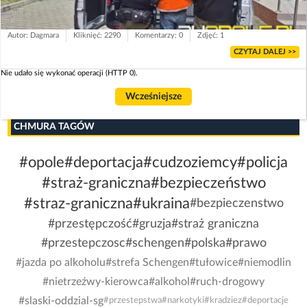
Autor: Dagmara
Kliknięć: 2290
Komentarzy: 0
Zdjęć: 1
CZYTAJ DALEJ >>
Nie udało się wykonać operacji (HTTP 0).
Wcześniejsze
CHMURA TAGÓW
#opole
#deportacja
#cudzoziemcy
#policja
#straż-graniczna
#bezpieczeństwo
#straz-graniczna
#ukraina
#bezpieczenstwo
#przestępczość
#gruzja
#straż graniczna
#przestepczosc
#schengen
#polska
#prawo
#jazda po alkoholu
#strefa Schengen
#tułowice
#niemodlin
#nietrzeźwy-kierowca
#alkohol
#ruch-drogowy
#slaski-oddzial-sg
#przestepstwa
#narkotyki
#kradziez
#deportacje