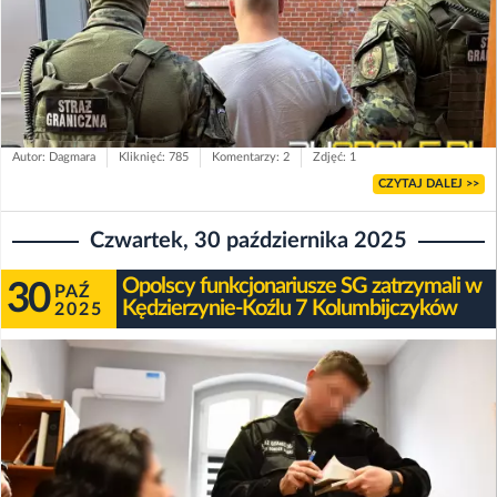
Autor: Dagmara
Kliknięć: 785
Komentarzy: 2
Zdjęć: 1
CZYTAJ DALEJ >>
Czwartek, 30 października 2025
Opolscy funkcjonariusze SG zatrzymali w
30
PAŹ
Kędzierzynie-Koźlu 7 Kolumbijczyków
2025