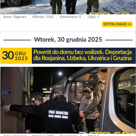
Autor: Dagmara
Kliknięć: 1563
Komentarzy: 0
Zdjęć: 1
CZYTAJ DALEJ >>
Wtorek, 30 grudnia 2025
Powrót do domu bez walizek. Deportacja
30
GRU
dla Rosjanina, Uzbeka, Ukraińca i Gruzina
2025