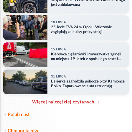
Wypadek na DW 414 w Chrzelicach. Droga
jest zablokowana
18 LIPCA
25-lecie TVN24 w Opolu. Widzowie
zaglądają za kulisy pracy stacji
15 LIPCA
Kierowca ciężarówki i rowerzystka zginęli
na miejscu. 19-latek z opolskiego został
ranny
31 LIPCA
Barierka zagrodziła pobocze przy Kamionce
Bolko. Zaparkowane auta utrudniają
przejazd
Więcej najczęściej czytanych →
Polub nas!
Chmura tagów