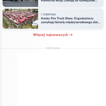
Komorzna wciąż czekają na rozwiązanie
problemu
7 SIERPNIA
Koniec Fire Truck Show. Organizatorzy
zamykają historię międzynarodowego zlotu
w Główczycach
Więcej najnowszych →
reklama