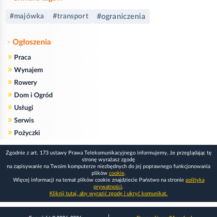
#majówka
#transport
#ograniczenia
Ogłoszenia
»
Praca
»
Wynajem
»
Rowery
»
Dom i Ogród
»
Usługi
»
Serwis
»
Pożyczki
Zgodnie z art. 173 ustawy Prawa Telekomunikacyjnego informujemy, że przeglądając tę
stronę wyrażasz zgodę
na zapisywanie na Twoim komputerze niezbędnych do jej poprawnego funkcjonowania
plików
cookie
.
Więcej informacji na temat plików cookie znajdziecie Państwo na stronie
polityka
prywatności
.
Kliknij tutaj, aby wyrazić zgodę i ukryć komunikat.