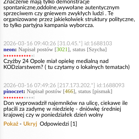
Znaczenie mają tylko demonstracje
spontaniczne,oddolne,wywołane autentycznym
sprzeciwem czy gniewem zwykłych ludzi . Te
organizowane przez jakiekolwiek struktury polityczne,
to tylko partyjna kampania wyborcza.
2026-03-16 09:40:26 [31.0.45.*] id:1688103
neon
:
Napisał postów [
3021
], status [Szycha]
Czyżby 24 Opole miał opiekę medialną nad
KODziarstwem? ( tu czytamy o lokalnych tematach)
2026-03-16 07:49:26 [217.173.202.*] id:1688093
pinoczet
:
Napisał postów [
466
], status [pismak]
Don wyprowadził najemników na ulicę, ciekawe ile
płacili za zadymę w niedzielę - dniówkę średniej
krajowej czy w poniedziałek dzień wolny
Pokaż
-
Ukryj
Odpowiedzi [1]