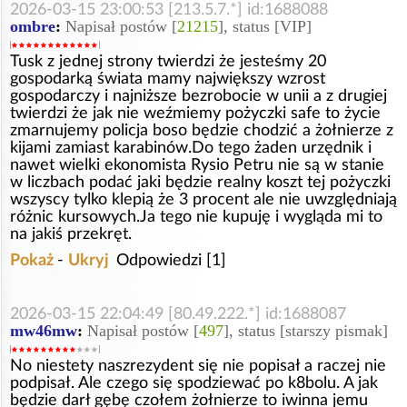
2026-03-15 23:00:53 [213.5.7.*] id:1688088
ombre
:
Napisał postów [
21215
], status [VIP]
Tusk z jednej strony twierdzi że jesteśmy 20
gospodarką świata mamy największy wzrost
gospodarczy i najniższe bezrobocie w unii a z drugiej
twierdzi że jak nie weźmiemy pożyczki safe to życie
zmarnujemy policja boso będzie chodzić a żołnierze z
kijami zamiast karabinów.Do tego żaden urzędnik i
nawet wielki ekonomista Rysio Petru nie są w stanie
w liczbach podać jaki będzie realny koszt tej pożyczki
wszyscy tylko klepią że 3 procent ale nie uwzględniają
różnic kursowych.Ja tego nie kupuję i wygląda mi to
na jakiś przekręt.
Pokaż
-
Ukryj
Odpowiedzi [1]
2026-03-15 22:04:49 [80.49.222.*] id:1688087
mw46mw
:
Napisał postów [
497
], status [starszy pismak]
No niestety naszrezydent się nie popisał a raczej nie
podpisał. Ale czego się spodziewać po k8bolu. A jak
będzie darł gębę czołem żołnierze to iwinna jemu