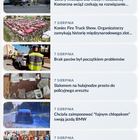
Komorzna wciąż czekają na rozwiązanie
problemu
7 SIERPNIA
Koniec Fire Truck Show. Organizatorzy
zamykają historię międzynarodowego zlotu
w Główczycach
7 SIERPNIA
Brak pasów był początkiem problemów
7 SIERPNIA
Slalomem na hulajnodze prosto do
policyjnego aresztu
7 SIERPNIA
Chciała zaimponować "fajnym chłopakom"
swoją jazdą BMW
7 SIERPNIA