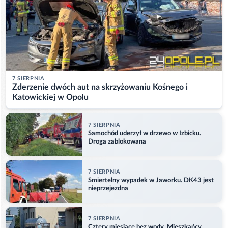
7 SIERPNIA
Zderzenie dwóch aut na skrzyżowaniu Kośnego i
Katowickiej w Opolu
7 SIERPNIA
Samochód uderzył w drzewo w Izbicku.
Droga zablokowana
7 SIERPNIA
Śmiertelny wypadek w Jaworku. DK43 jest
nieprzejezdna
7 SIERPNIA
Cztery miesiące bez wody. Mieszkańcy