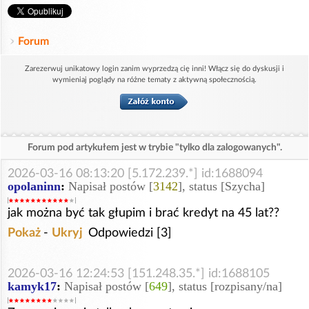
Forum
Zarezerwuj unikatowy login zanim wyprzedzą cię inni! Włącz się do dyskusji i
wymieniaj poglądy na różne tematy z aktywną społecznością.
Forum pod artykułem jest w trybie "tylko dla zalogowanych".
2026-03-16 08:13:20 [5.172.239.*] id:1688094
opolaninn
:
Napisał postów [
3142
], status [Szycha]
jak można być tak głupim i brać kredyt na 45 lat??
Pokaż
-
Ukryj
Odpowiedzi [3]
2026-03-16 12:24:53 [151.248.35.*] id:1688105
kamyk17
:
Napisał postów [
649
], status [rozpisany/na]