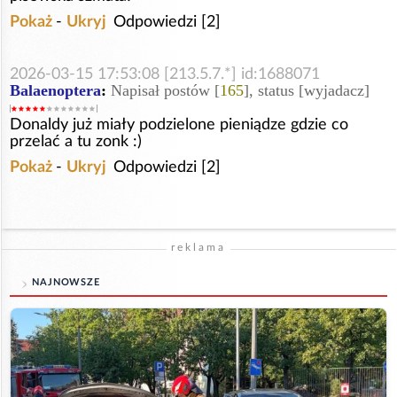
Pokaż
-
Ukryj
Odpowiedzi [2]
2026-03-15 17:53:08 [213.5.7.*] id:1688071
Balaenoptera
:
Napisał postów [
165
], status [wyjadacz]
Donaldy już miały podzielone pieniądze gdzie co
przelać a tu zonk :)
Pokaż
-
Ukryj
Odpowiedzi [2]
reklama
NAJNOWSZE