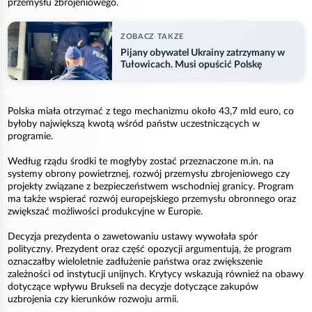
przemysłu zbrojeniowego.
ZOBACZ TAKZE
Pijany obywatel Ukrainy zatrzymany w
Tułowicach. Musi opuścić Polskę
Polska miała otrzymać z tego mechanizmu około 43,7 mld euro, co
byłoby największą kwotą wśród państw uczestniczących w
programie.
Według rządu środki te mogłyby zostać przeznaczone m.in. na
systemy obrony powietrznej, rozwój przemysłu zbrojeniowego czy
projekty związane z bezpieczeństwem wschodniej granicy. Program
ma także wspierać rozwój europejskiego przemysłu obronnego oraz
zwiększać możliwości produkcyjne w Europie.
Decyzja prezydenta o zawetowaniu ustawy wywołała spór
polityczny. Prezydent oraz część opozycji argumentują, że program
oznaczałby wieloletnie zadłużenie państwa oraz zwiększenie
zależności od instytucji unijnych. Krytycy wskazują również na obawy
dotyczące wpływu Brukseli na decyzje dotyczące zakupów
uzbrojenia czy kierunków rozwoju armii.