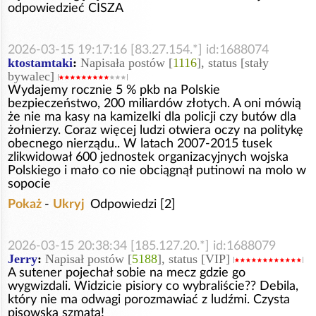
odpowiedzieć CISZA
2026-03-15 19:17:16 [83.27.154.*] id:1688074
ktostamtaki
:
Napisała postów [
1116
], status [stały
bywalec]
Wydajemy rocznie 5 % pkb na Polskie
bezpieczeństwo, 200 miliardów złotych. A oni mówią
że nie ma kasy na kamizelki dla policji czy butów dla
żołnierzy. Coraz więcej ludzi otwiera oczy na politykę
obecnego nierządu.. W latach 2007-2015 tusek
zlikwidował 600 jednostek organizacyjnych wojska
Polskiego i mało co nie obciągnął putinowi na molo w
sopocie
Pokaż
-
Ukryj
Odpowiedzi [2]
2026-03-15 20:38:34 [185.127.20.*] id:1688079
Jerry
:
Napisał postów [
5188
], status [VIP]
A sutener pojechał sobie na mecz gdzie go
wygwizdali. Widzicie pisiory co wybraliście?? Debila,
który nie ma odwagi porozmawiać z ludźmi. Czysta
pisowska szmata!