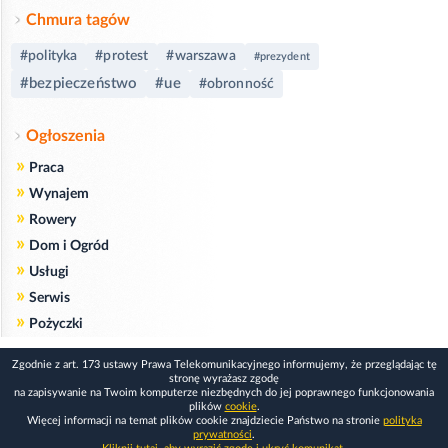
Chmura tagów
#polityka
#protest
#warszawa
#prezydent
#bezpieczeństwo
#ue
#obronność
Ogłoszenia
»
Praca
»
Wynajem
»
Rowery
»
Dom i Ogród
»
Usługi
»
Serwis
»
Pożyczki
Zgodnie z art. 173 ustawy Prawa Telekomunikacyjnego informujemy, że przeglądając tę
stronę wyrażasz zgodę
na zapisywanie na Twoim komputerze niezbędnych do jej poprawnego funkcjonowania
plików
cookie
.
Więcej informacji na temat plików cookie znajdziecie Państwo na stronie
polityka
prywatności
.