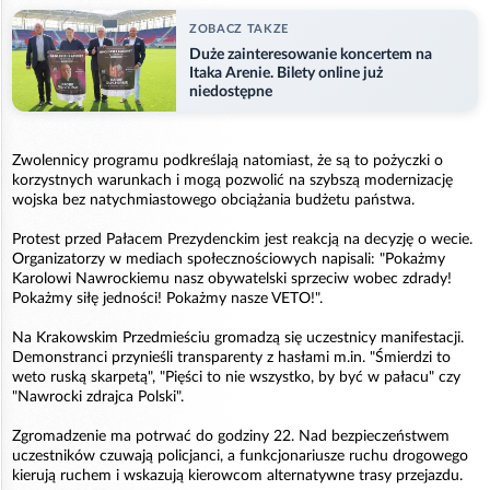
ZOBACZ TAKZE
Duże zainteresowanie koncertem na
Itaka Arenie. Bilety online już
niedostępne
Zwolennicy programu podkreślają natomiast, że są to pożyczki o
korzystnych warunkach i mogą pozwolić na szybszą modernizację
wojska bez natychmiastowego obciążania budżetu państwa.
Protest przed Pałacem Prezydenckim jest reakcją na decyzję o wecie.
Organizatorzy w mediach społecznościowych napisali: "Pokażmy
Karolowi Nawrockiemu nasz obywatelski sprzeciw wobec zdrady!
Pokażmy siłę jedności! Pokażmy nasze VETO!".
Na Krakowskim Przedmieściu gromadzą się uczestnicy manifestacji.
Demonstranci przynieśli transparenty z hasłami m.in. "Śmierdzi to
weto ruską skarpetą", "Pięści to nie wszystko, by być w pałacu" czy
"Nawrocki zdrajca Polski".
Zgromadzenie ma potrwać do godziny 22. Nad bezpieczeństwem
uczestników czuwają policjanci, a funkcjonariusze ruchu drogowego
kierują ruchem i wskazują kierowcom alternatywne trasy przejazdu.