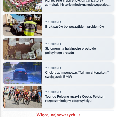
Koniec Fire Truck Show. Organizatorzy
zamykają historię międzynarodowego zlotu
w Główczycach
7 SIERPNIA
Brak pasów był początkiem problemów
7 SIERPNIA
Slalomem na hulajnodze prosto do
policyjnego aresztu
7 SIERPNIA
Chciała zaimponować "fajnym chłopakom"
swoją jazdą BMW
7 SIERPNIA
Tour de Pologne ruszył z Opola. Peleton
rozpoczął kolejny etap wyścigu
Więcej najnowszych →