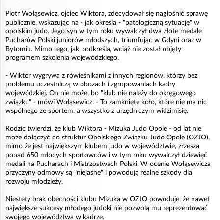
Piotr Wołąsewicz, ojciec Wiktora, zdecydował się nagłośnić sprawę
publicznie, wskazując na - jak określa - "patologiczną sytuację" w
opolskim judo. Jego syn w tym roku wywalczył dwa złote medale
Pucharów Polski juniorów młodszych, triumfując w Gdyni oraz w
Bytomiu. Mimo tego, jak podkreśla, wciąż nie został objęty
programem szkolenia wojewódzkiego.
- Wiktor wygrywa z rówieśnikami z innych regionów, którzy bez
problemu uczestniczą w obozach i zgrupowaniach kadry
wojewódzkiej. On nie może, bo "klub nie należy do okręgowego
związku" - mówi Wołąsewicz. - To zamknięte koło, które nie ma nic
wspólnego ze sportem, a wszystko z urzędniczym widzimisię.
Rodzic twierdzi, że klub Wiktora - Mizuka Judo Opole - od lat nie
może dołączyć do struktur Opolskiego Związku Judo Opole (OZJO),
mimo że jest największym klubem judo w województwie, zrzesza
ponad 650 młodych sportowców i w tym roku wywalczył dziewięć
medali na Pucharach i Mistrzostwach Polski. W ocenie Wołąsewicza
przyczyny odmowy są "niejasne" i powodują realne szkody dla
rozwoju młodzieży.
Niestety brak obecności klubu Mizuka w OZJO powoduje, że nawet
największe sukcesy młodego judoki nie pozwolą mu reprezentować
swojego województwa w kadrze.