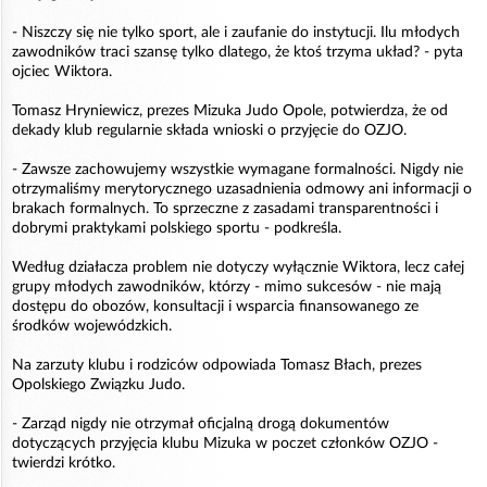
- Niszczy się nie tylko sport, ale i zaufanie do instytucji. Ilu młodych
zawodników traci szansę tylko dlatego, że ktoś trzyma układ? - pyta
ojciec Wiktora.
Tomasz Hryniewicz, prezes Mizuka Judo Opole, potwierdza, że od
dekady klub regularnie składa wnioski o przyjęcie do OZJO.
- Zawsze zachowujemy wszystkie wymagane formalności. Nigdy nie
otrzymaliśmy merytorycznego uzasadnienia odmowy ani informacji o
brakach formalnych. To sprzeczne z zasadami transparentności i
dobrymi praktykami polskiego sportu - podkreśla.
Według działacza problem nie dotyczy wyłącznie Wiktora, lecz całej
grupy młodych zawodników, którzy - mimo sukcesów - nie mają
dostępu do obozów, konsultacji i wsparcia finansowanego ze
środków wojewódzkich.
Na zarzuty klubu i rodziców odpowiada Tomasz Błach, prezes
Opolskiego Związku Judo.
- Zarząd nigdy nie otrzymał oficjalną drogą dokumentów
dotyczących przyjęcia klubu Mizuka w poczet członków OZJO -
twierdzi krótko.