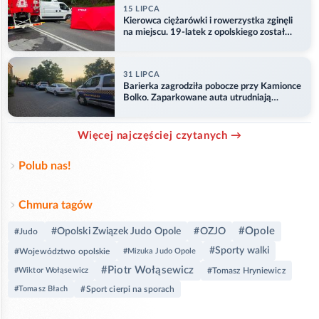
15 LIPCA
Kierowca ciężarówki i rowerzystka zginęli
na miejscu. 19-latek z opolskiego został
ranny
31 LIPCA
Barierka zagrodziła pobocze przy Kamionce
Bolko. Zaparkowane auta utrudniają
przejazd
Więcej najczęściej czytanych →
Polub nas!
Chmura tagów
#Opole
#Opolski Związek Judo Opole
#OZJO
#Judo
#Sporty walki
#Województwo opolskie
#Mizuka Judo Opole
#Piotr Wołąsewicz
#Wiktor Wołąsewicz
#Tomasz Hryniewicz
#Tomasz Błach
#Sport cierpi na sporach