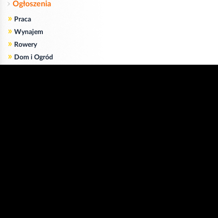
Ogłoszenia
»
Praca
»
Wynajem
»
Rowery
»
Dom i Ogród
»
Usługi
»
Serwis
»
Pożyczki
Zgodnie z art. 173 ustawy Prawa Telekomunikacyjnego informujemy, że przeglądając tę
stronę wyrażasz zgodę
na zapisywanie na Twoim komputerze niezbędnych do jej poprawnego funkcjonowania
plików
cookie
.
Więcej informacji na temat plików cookie znajdziecie Państwo na stronie
polityka
prywatności
.
Kliknij tutaj, aby wyrazić zgodę i ukryć komunikat.
Copyright © 2006-2026
Strona główna 24opole.pl
by 24opole sp. z o.o.
www.hotele.24opole.pl
v4.30.7
2026-08-06 01:15
użytkownicy on-line: 2888
Panel Klienta