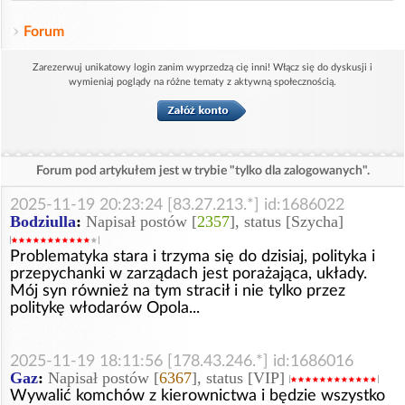
Forum
Zarezerwuj unikatowy login zanim wyprzedzą cię inni! Włącz się do dyskusji i
wymieniaj poglądy na różne tematy z aktywną społecznością.
Forum pod artykułem jest w trybie "tylko dla zalogowanych".
2025-11-19 20:23:24 [83.27.213.*] id:1686022
Bodziulla
:
Napisał postów [
2357
], status [Szycha]
Problematyka stara i trzyma się do dzisiaj, polityka i
przepychanki w zarządach jest porażająca, układy.
Mój syn również na tym stracił i nie tylko przez
politykę włodarów Opola...
2025-11-19 18:11:56 [178.43.246.*] id:1686016
Gaz
:
Napisał postów [
6367
], status [VIP]
Wywalić komchów z kierownictwa i będzie wszystko