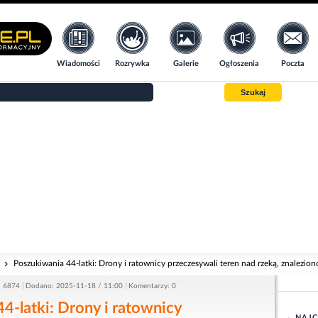
Wiadomości
Rozrywka
Galerie
Ogłoszenia
Poczta
Szukaj
i
Poszukiwania 44-latki: Drony i ratownicy przeczesywali teren nad rzeką, znalezion
: 6874
Dodano: 2025-11-18 / 11:00
Komentarzy: 0
4-latki: Drony i ratownicy
NAJC