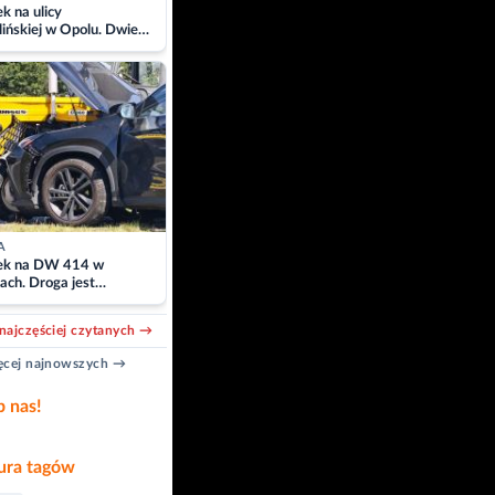
 na ulicy
ińskiej w Opolu. Dwie
 szpitalu
A
k na DW 414 w
ach. Droga jest
owana
najczęściej czytanych →
cej najnowszych →
b nas!
ra tagów