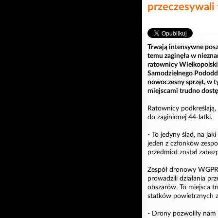
przeczesywali 
Trwają intensywne poszu
temu zaginęła w niezna
ratownicy Wielkopolski
Samodzielnego Pododdzi
nowoczesny sprzęt, w ty
miejscami trudno dostę
Ratownicy podkreślają, 
do zaginionej 44-latki.
- To jedyny ślad, na jak
jeden z członków zespo
przedmiot został zabezpi
Zespół dronowy WGPR O
prowadzili działania pr
obszarów. To miejsca t
statków powietrznych 
- Drony pozwoliły nam 