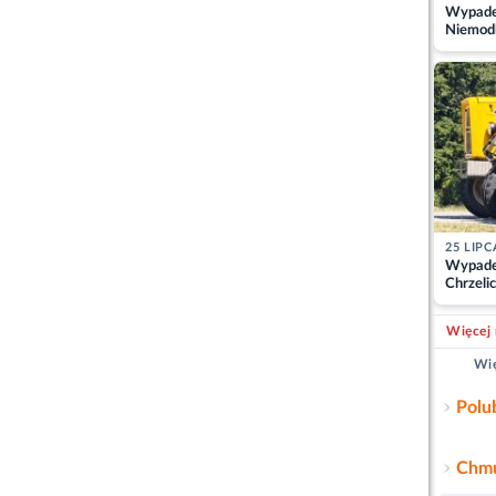
Wypadek
Niemodl
osoby w
25 LIPC
Wypade
Chrzelic
zablok
Więcej 
Wię
Polu
Chmu