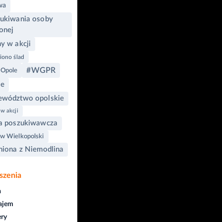
wa
ukiwania osoby
onej
y w akcji
iono ślad
#WGPR
 Opole
le
wództwo opolskie
w akcji
a poszukiwawcza
w Wielkopolski
niona z Niemodlina
szenia
a
ajem
ry