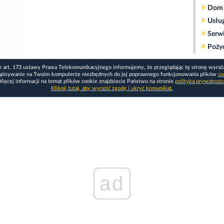
»
Dom 
»
Usłu
»
Serw
»
Poży
z art. 173 ustawy Prawa Telekomunikacyjnego informujemy, że przeglądając tę stronę wyraż
apisywanie na Twoim komputerze niezbędnych do jej poprawnego funkcjonowania plików
co
ięcej informacji na temat plików cookie znajdziecie Państwo na stronie
polityka prywatnośc
Kliknij tutaj, aby wyrazić zgodę i ukryć komunikat.
ad