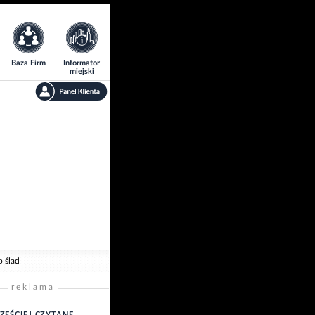
Baza Firm
Informator
miejski
o ślad
reklama
ZĘŚCIEJ CZYTANE