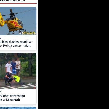
A
4-letniej dziewczynki w
e. Policja zatrzymała
A
ny finał porannego
ia w Lędzinach