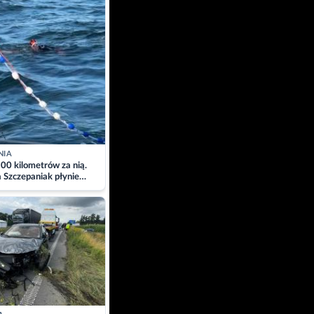
NIA
00 kilometrów za nią.
a Szczepaniak płynie
łtyk dla Piotra.
zacja