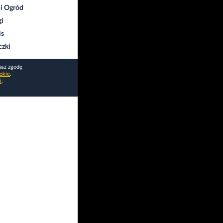
i Ogród
gi
is
czki
asz zgodę
okie
.
i
.