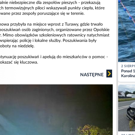
lnie niebezpieczne dla zespołów pieszych - przekazują
ch termowizyjnych piloci wskazywali punkty ciepła, które
wane przez zespoły poruszające się w terenie.
owa przybyła na miejsce wprost z Turawy, gdzie trwało
poszukiwań osób zaginionych, organizowane przez Opolskie
r. Mimo obowiązków szkoleniowych ratownicy natychmiast
 wspierając policję i lokalne służby. Poszukiwania były
boty na niedzielę.
ntynuację poszukiwań i apelują do mieszkańców o pomoc -
okazać się kluczowa.
2 SIERP
Ponad 1
NASTĘPNE
Karolin
przez Ba
Aktuali