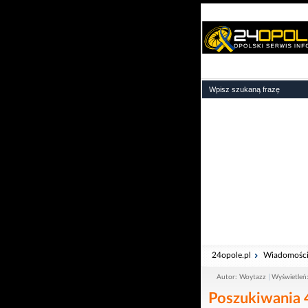
24opole.pl
Wiadomośc
Autor: Woytazz
Wyświetleń
Poszukiwania 4