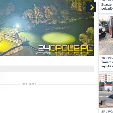
20 LIPC
Zdarzen
pojazdó
z kiero
kajdank
28 LIPC
Śmierć c
wyniki s
matki
reklama
25 LIPC