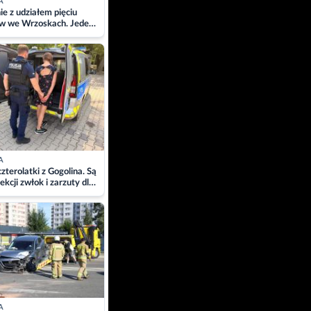
A
ie z udziałem pięciu
w we Wrzoskach. Jeden
wców zabrany w
ach
A
zterolatki z Gogolina. Są
ekcji zwłok i zarzuty dla
A