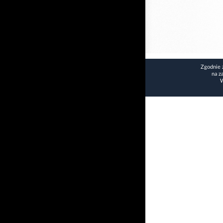
Zgodnie 
na z
W