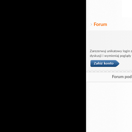
Forum
Zarezerwuj unikatowy login z
dyskusji i wymieniaj poglądy
Forum pod 