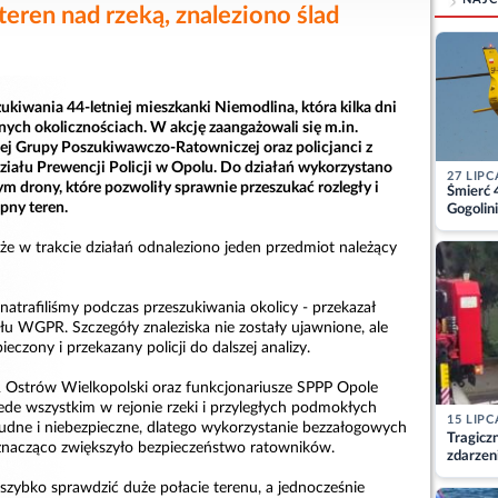
teren nad rzeką, znaleziono ślad
kiwania 44-letniej mieszkanki Niemodlina, która kilka dni
nych okolicznościach. W akcję zaangażowali się m.in.
ej Grupy Poszukiwawczo-Ratowniczej oraz policjanci z
ału Prewencji Policji w Opolu. Do działań wykorzystano
27 LIPC
m drony, które pozwoliły sprawnie przeszukać rozległy i
Śmierć 
pny teren.
Gogolini
matkę
że w trakcie działań odnaleziono jeden przedmiot należący
i natrafiliśmy podczas przeszukiwania okolicy - przekazał
łu WGPR. Szczegóły znaleziska nie zostały ujawnione, ale
eczony i przekazany policji do dalszej analizy.
strów Wielkopolski oraz funkcjonariusze SPPP Opole
zede wszystkim w rejonie rzeki i przyległych podmokłych
15 LIPC
rudne i niebezpieczne, dlatego wykorzystanie bezzałogowych
Tragicz
znacząco zwiększyło bezpieczeństwo ratowników.
zdarzen
szybko sprawdzić duże połacie terenu, a jednocześnie