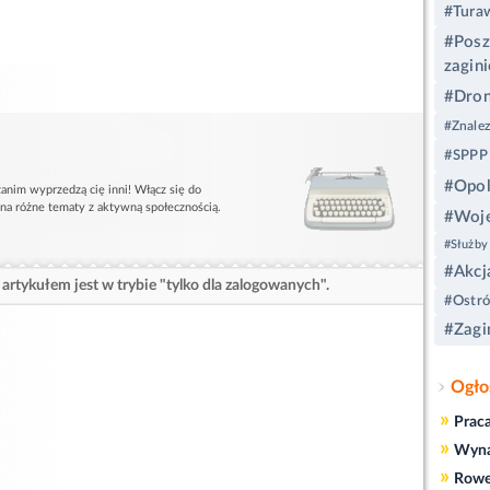
#Tura
#Posz
zagini
#Dron
#Znalez
#SPPP
#Opo
anim wyprzedzą cię inni! Włącz się do
 na różne tematy z aktywną społecznością.
#Woje
#Służby 
#Akcj
artykułem jest w trybie "tylko dla zalogowanych".
#Ostró
#Zagi
Ogło
»
Prac
»
Wyn
»
Rowe