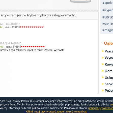
#opole
#wypad
artykułem jest w trybie "tylko dla zalogowanych".
#utru
32.*] id:1688847
#ruch-d
37
], status [VIP]
#magn
Ogło
182.*] id:1688840
503
], status [VIP]
»
żarowy a ten rozpruty łopel to mu z szoferki wypadł?
Prac
»
Wyn
»
Rowe
»
Dom 
»
Usłu
»
Serw
»
Poży
z art. 173 ustawy Prawa Telekomunikacyjnego informujemy, że przeglądając tę stronę wyraż
apisywanie na Twoim komputerze niezbędnych do jej poprawnego funkcjonowania plików
co
ięcej informacji na temat plików cookie znajdziecie Państwo na stronie
polityka prywatnośc
Kliknij tutaj, aby wyrazić zgodę i ukryć komunikat.