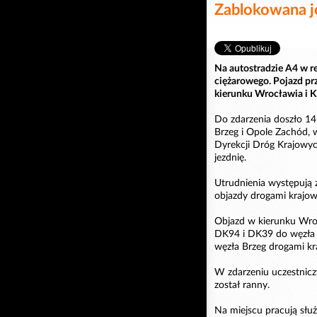
Zablokowana j
Na autostradzie A4 w r
ciężarowego. Pojazd prz
kierunku Wrocławia i K
Do zdarzenia doszło 14
Brzeg i Opole Zachód, w
Dyrekcji Dróg Krajowyc
jezdnię.
Utrudnienia występują
objazdy drogami krajow
Objazd w kierunku Wro
DK94 i DK39 do węzła B
węzła Brzeg drogami kr
W zdarzeniu uczestnicz
został ranny.
Na miejscu pracują słu