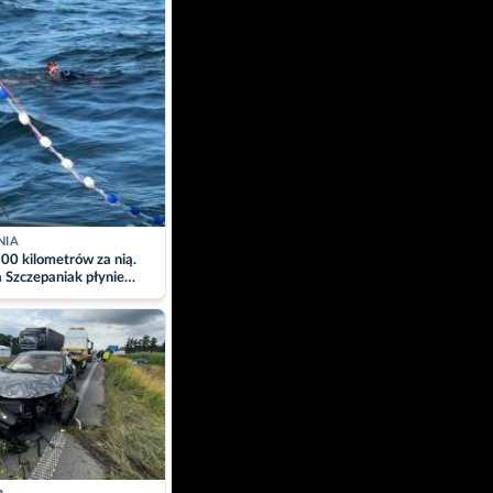
NIA
00 kilometrów za nią.
a Szczepaniak płynie
łtyk dla Piotra.
zacja