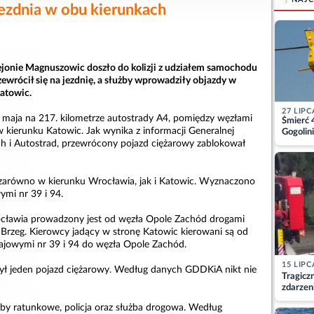
ezdnia w obu kierunkach
ejonie Magnuszowic doszło do kolizji z udziałem samochodu
ewrócił się na jezdnię, a służby wprowadziły objazdy w
atowic.
27 LIPC
 maja na 217. kilometrze autostrady A4, pomiędzy węzłami
Śmierć 
 kierunku Katowic. Jak wynika z informacji Generalnej
Gogolini
matkę
h i Autostrad, przewrócony pojazd ciężarowy zablokował
 zarówno w kierunku Wrocławia, jak i Katowic. Wyznaczono
ymi nr 39 i 94.
cławia prowadzony jest od węzła Opole Zachód drogami
rzeg. Kierowcy jadący w stronę Katowic kierowani są od
ajowymi nr 39 i 94 do węzła Opole Zachód.
15 LIPC
ył jeden pojazd ciężarowy. Według danych GDDKiA nikt nie
Tragicz
zdarzen
żby ratunkowe, policja oraz służba drogowa. Według