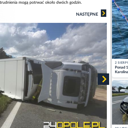
utrudnienia mogą potrwać około dwóch godzin.
NASTĘPNE
2 SIERP
Ponad 1
Karolin
przez Ba
Aktuali