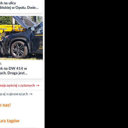
 na ulicy
ińskiej w Opolu. Dwie
 szpitalu
A
k na DW 414 w
ach. Droga jest
owana
najczęściej czytanych →
cej najnowszych →
b nas!
ra tagów