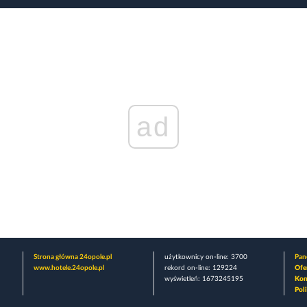
ad
Strona główna 24opole.pl
użytkownicy on-line: 3700
Pane
www.hotele.24opole.pl
rekord on-line: 129224
Ofe
wyświetleń: 1673245195
Kon
Pol