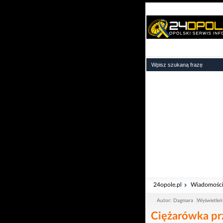
24opole.pl
Wiadomośc
Autor: Dagmara
Wyświetleń
Ciężarówka pr