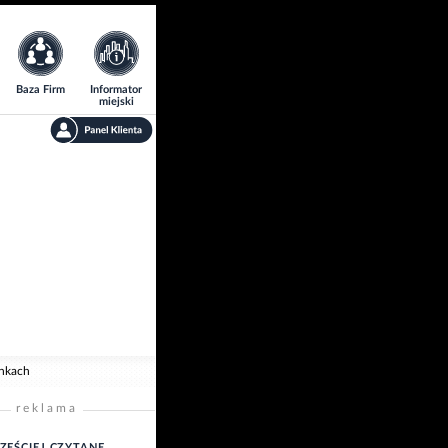
Baza Firm
Informator
miejski
unkach
reklama
ZĘŚCIEJ CZYTANE