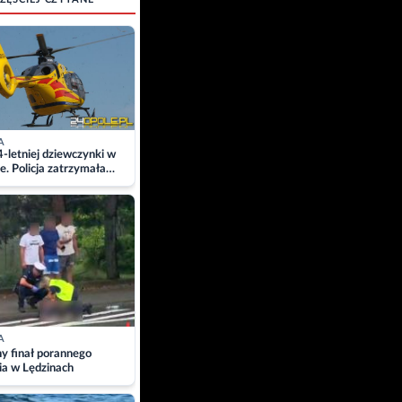
A
4-letniej dziewczynki w
e. Policja zatrzymała
A
ny finał porannego
ia w Lędzinach