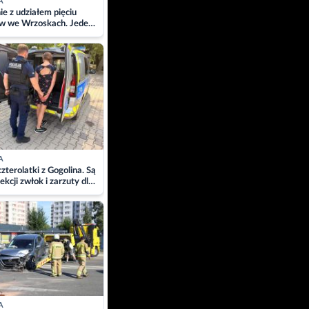
A
ie z udziałem pięciu
w we Wrzoskach. Jeden
wców zabrany w
ach
A
zterolatki z Gogolina. Są
ekcji zwłok i zarzuty dla
A