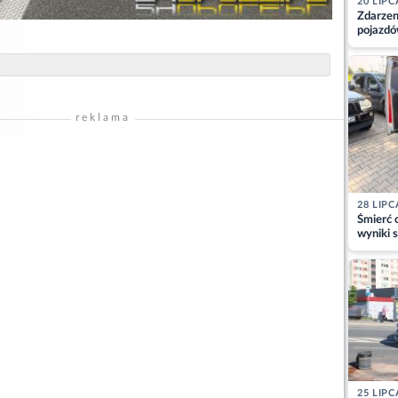
20 LIPC
Zdarzen
pojazdó
z kiero
kajdank
reklama
28 LIPC
Śmierć c
wyniki s
matki
25 LIPC