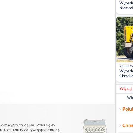
Wypadek
Niemodl
osoby w
25 LIPC
Wypade
Chrzelic
zablok
Więcej 
Wię
Polu
Chmu
anim wyprzedzą cię inni! Włącz się do
 na różne tematy z aktywną społecznością.