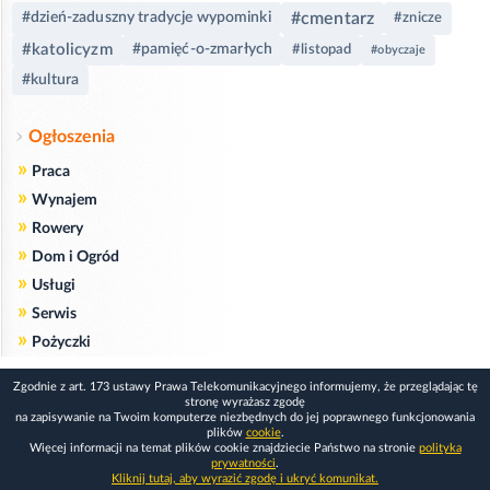
#cmentarz
#dzień-zaduszny tradycje wypominki
#znicze
#katolicyzm
#pamięć-o-zmarłych
#listopad
#obyczaje
#kultura
Ogłoszenia
»
Praca
»
Wynajem
»
Rowery
»
Dom i Ogród
»
Usługi
»
Serwis
»
Pożyczki
Zgodnie z art. 173 ustawy Prawa Telekomunikacyjnego informujemy, że przeglądając tę
stronę wyrażasz zgodę
na zapisywanie na Twoim komputerze niezbędnych do jej poprawnego funkcjonowania
plików
cookie
.
Więcej informacji na temat plików cookie znajdziecie Państwo na stronie
polityka
prywatności
.
Kliknij tutaj, aby wyrazić zgodę i ukryć komunikat.