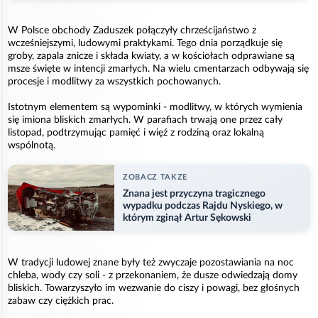
W Polsce obchody Zaduszek połączyły chrześcijaństwo z
wcześniejszymi, ludowymi praktykami. Tego dnia porządkuje się
groby, zapala znicze i składa kwiaty, a w kościołach odprawiane są
msze święte w intencji zmarłych. Na wielu cmentarzach odbywają się
procesje i modlitwy za wszystkich pochowanych.
Istotnym elementem są wypominki - modlitwy, w których wymienia
się imiona bliskich zmarłych. W parafiach trwają one przez cały
listopad, podtrzymując pamięć i więź z rodziną oraz lokalną
wspólnotą.
ZOBACZ TAKZE
Znana jest przyczyna tragicznego
wypadku podczas Rajdu Nyskiego, w
którym zginął Artur Sękowski
W tradycji ludowej znane były też zwyczaje pozostawiania na noc
chleba, wody czy soli - z przekonaniem, że dusze odwiedzają domy
bliskich. Towarzyszyło im wezwanie do ciszy i powagi, bez głośnych
zabaw czy ciężkich prac.