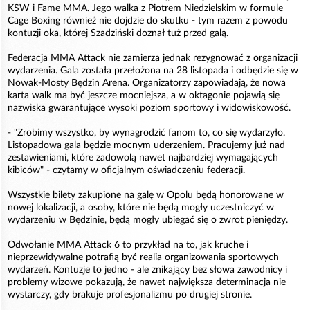
KSW i Fame MMA. Jego walka z Piotrem Niedzielskim w formule
Cage Boxing również nie dojdzie do skutku - tym razem z powodu
kontuzji oka, której Szadziński doznał tuż przed galą.
Federacja MMA Attack nie zamierza jednak rezygnować z organizacji
wydarzenia. Gala została przełożona na 28 listopada i odbędzie się w
Nowak-Mosty Będzin Arena. Organizatorzy zapowiadają, że nowa
karta walk ma być jeszcze mocniejsza, a w oktagonie pojawią się
nazwiska gwarantujące wysoki poziom sportowy i widowiskowość.
- "Zrobimy wszystko, by wynagrodzić fanom to, co się wydarzyło.
Listopadowa gala będzie mocnym uderzeniem. Pracujemy już nad
zestawieniami, które zadowolą nawet najbardziej wymagających
kibiców" - czytamy w oficjalnym oświadczeniu federacji.
Wszystkie bilety zakupione na galę w Opolu będą honorowane w
nowej lokalizacji, a osoby, które nie będą mogły uczestniczyć w
wydarzeniu w Będzinie, będą mogły ubiegać się o zwrot pieniędzy.
Odwołanie MMA Attack 6 to przykład na to, jak kruche i
nieprzewidywalne potrafią być realia organizowania sportowych
wydarzeń. Kontuzje to jedno - ale znikający bez słowa zawodnicy i
problemy wizowe pokazują, że nawet największa determinacja nie
wystarczy, gdy brakuje profesjonalizmu po drugiej stronie.