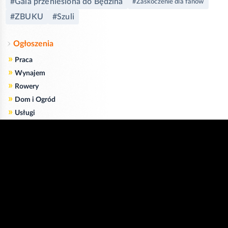
#Gala przeniesiona do Będzina
#Zaskoczenie dla fanów
#ZBUKU
#Szuli
Ogłoszenia
»
Praca
»
Wynajem
»
Rowery
»
Dom i Ogród
»
Usługi
»
Serwis
»
Pożyczki
Zgodnie z art. 173 ustawy Prawa Telekomunikacyjnego informujemy, że przeglądając tę
stronę wyrażasz zgodę
na zapisywanie na Twoim komputerze niezbędnych do jej poprawnego funkcjonowania
plików
cookie
.
Więcej informacji na temat plików cookie znajdziecie Państwo na stronie
polityka
prywatności
.
Kliknij tutaj, aby wyrazić zgodę i ukryć komunikat.