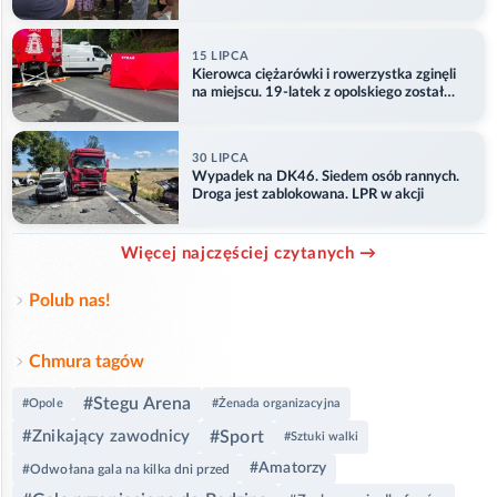
15 LIPCA
Kierowca ciężarówki i rowerzystka zginęli
na miejscu. 19-latek z opolskiego został
ranny
30 LIPCA
Wypadek na DK46. Siedem osób rannych.
Droga jest zablokowana. LPR w akcji
Więcej najczęściej czytanych →
Polub nas!
Chmura tagów
#Stegu Arena
#Opole
#Żenada organizacyjna
#Znikający zawodnicy
#Sport
#Sztuki walki
#Amatorzy
#Odwołana gala na kilka dni przed