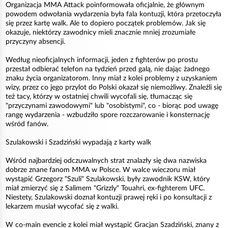
Organizacja MMA Attack poinformowała oficjalnie, że głównym
powodem odwołania wydarzenia była fala kontuzji, która przetoczyła
się przez kartę walk. Ale to dopiero początek problemów. Jak się
okazuje, niektórzy zawodnicy mieli znacznie mniej zrozumiałe
przyczyny absencji.
Według nieoficjalnych informacji, jeden z fighterów po prostu
przestał odbierać telefon na tydzień przed galą, nie dając żadnego
znaku życia organizatorom. Inny miał z kolei problemy z uzyskaniem
wizy, przez co jego przylot do Polski okazał się niemożliwy. Znaleźli się
też tacy, którzy w ostatniej chwili wycofali się, tłumacząc się
"przyczynami zawodowymi" lub "osobistymi", co - biorąc pod uwagę
rangę wydarzenia - wzbudziło spore rozczarowanie i konsternację
wśród fanów.
Szulakowski i Szadziński wypadają z karty walk
Wśród najbardziej odczuwalnych strat znalazły się dwa nazwiska
dobrze znane fanom MMA w Polsce. W walce wieczoru miał
wystąpić Grzegorz "Szuli" Szulakowski, były zawodnik KSW, który
miał zmierzyć się z Salimem "Grizzly" Touahri, ex-fighterem UFC.
Niestety, Szulakowski doznał kontuzji prawej ręki i po konsultacji z
lekarzem musiał wycofać się z walki.
W co-main evencie z kolei miał wystąpić Gracjan Szadziński, znany z