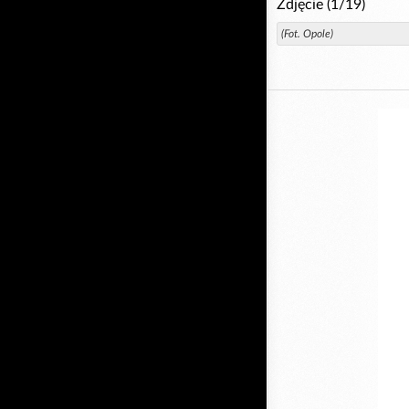
Zdjęcie (1/19)
(Fot. Opole)