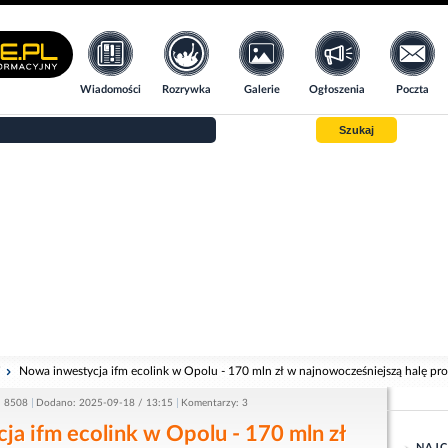
Wiadomości
Rozrywka
Galerie
Ogłoszenia
Poczta
Szukaj
i
Nowa inwestycja ifm ecolink w Opolu - 170 mln zł w najnowocześniejszą halę pr
: 8508
Dodano: 2025-09-18 / 13:15
Komentarzy: 3
a ifm ecolink w Opolu - 170 mln zł
NAJC