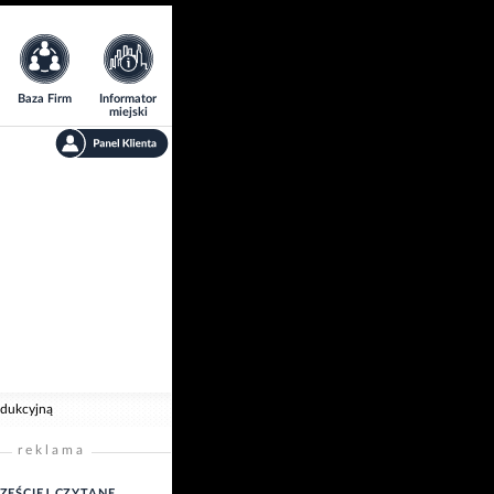
Baza Firm
Informator
miejski
odukcyjną
reklama
ZĘŚCIEJ CZYTANE