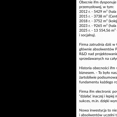
Obecnie ifm dysponuje
przemysłowej, w tym:
2012 r. - 5429 m² (hala
2015 r. - 3738 m² (Cen
2018 r. - 3752 m² (kole
2023 r. - 9265 m² (hal
2025 r. - 13 554,56 m
i socjalną).
Firma zatrudnia dziś w
głównie absolwentów Po
R&D nad projektowani
sprzedawanych na cały
Historia obecności ifm
biznesem. - To było nasz
żartobliwie podsumował 
fundamentu każdego roz
Firma ifm electronic p
"działać inaczej i lepie
sukces, m.in. dzięki wy
Nowa inwestycja to nie t
i absolwentów uczelni t