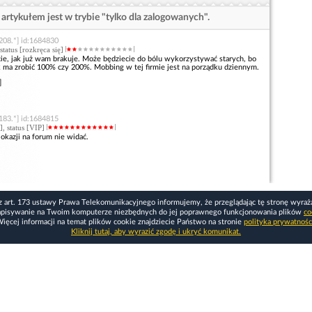
artykułem jest w trybie "tylko dla zalogowanych".
208.*] id:1684830
 status [rozkręca się]
e, jak już wam brakuje. Może będziecie do bólu wykorzystywać starych, bo
ik ma zrobić 100% czy 200%. Mobbing w tej firmie jest na porządku dziennym.
]
183.*] id:1684815
], status [VIP]
 okazji na forum nie widać.
z art. 173 ustawy Prawa Telekomunikacyjnego informujemy, że przeglądając tę stronę wyraż
apisywanie na Twoim komputerze niezbędnych do jej poprawnego funkcjonowania plików
co
ięcej informacji na temat plików cookie znajdziecie Państwo na stronie
polityka prywatnośc
Kliknij tutaj, aby wyrazić zgodę i ukryć komunikat.