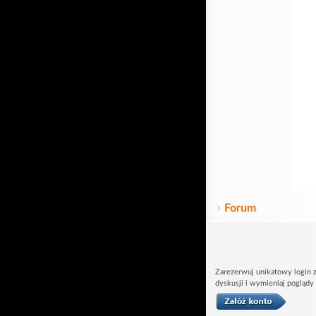
Forum
Zarezerwuj unikatowy login z
dyskusji i wymieniaj poglądy