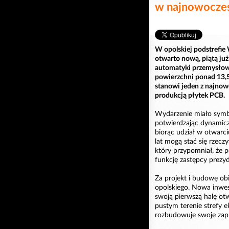
w najnowocześ
W opolskiej podstrefie 
otwarto nową, piątą już
automatyki przemysło
powierzchni ponad 13,5
stanowi jeden z najnow
produkcją płytek PCB.
Wydarzenie miało symbo
potwierdzając dynamic
biorąc udział w otwarci
lat mogą stać się rzecz
który przypomniał, że p
funkcję zastępcy prezy
Za projekt i budowę o
opolskiego. Nowa inwes
swoją pierwszą halę ot
pustym terenie strefy 
rozbudowuje swoje zap