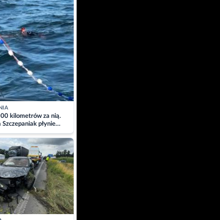
NIA
00 kilometrów za nią.
a Szczepaniak płynie
łtyk dla Piotra.
zacja