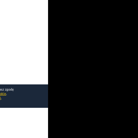
asz zgodę
okie
.
i
.