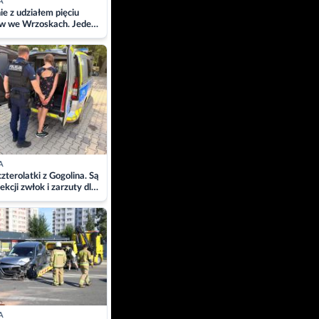
A
ie z udziałem pięciu
w we Wrzoskach. Jeden
wców zabrany w
ach
A
zterolatki z Gogolina. Są
ekcji zwłok i zarzuty dla
A