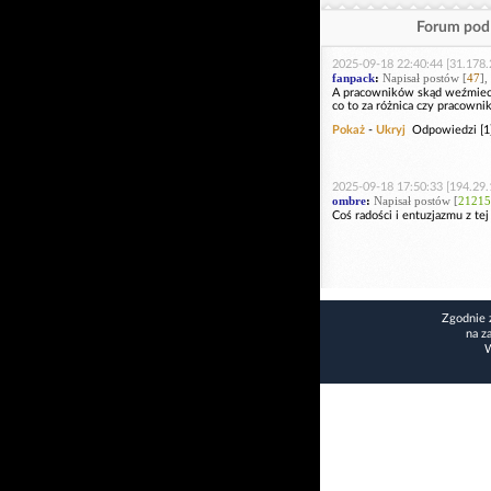
Forum pod 
2025-09-18 22:40:44 [31.178.
fanpack
:
Napisał postów [
47
],
A pracowników skąd weźmieci
co to za różnica czy pracown
Pokaż
-
Ukryj
Odpowiedzi [1
2025-09-18 17:50:33 [194.29.
ombre
:
Napisał postów [
21215
Coś radości i entuzjazmu z tej
Zgodnie 
na z
W