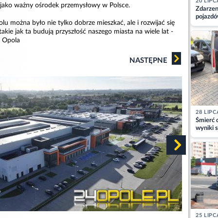
20 LIPC
 jako ważny ośrodek przemysłowy w Polsce.
Zdarzen
pojazdó
u można było nie tylko dobrze mieszkać, ale i rozwijać się
z kiero
kie jak ta budują przyszłość naszego miasta na wiele lat -
kajdank
 Opola
NASTĘPNE
28 LIPC
Śmierć c
wyniki s
matki
25 LIPC