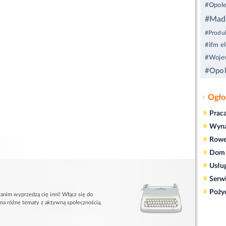
#Opol
#Made
#Produk
#ifm el
#Wojew
#Opol
Ogło
»
Prac
»
Wyn
»
Rowe
»
Dom 
»
Usłu
»
Serw
»
Poży
anim wyprzedzą cię inni! Włącz się do
 na różne tematy z aktywną społecznością.