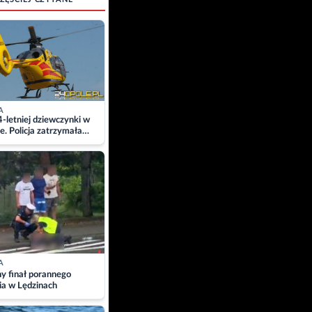
A
4-letniej dziewczynki w
e. Policja zatrzymała
A
ny finał porannego
ia w Lędzinach