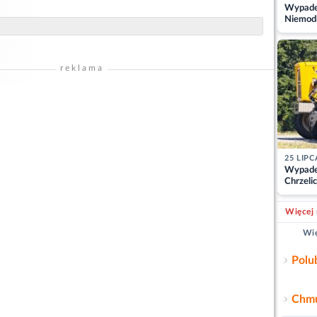
Wypadek
Niemodl
osoby w
reklama
25 LIPC
Wypade
Chrzelic
zablok
Więcej 
Wię
Polu
Chmu