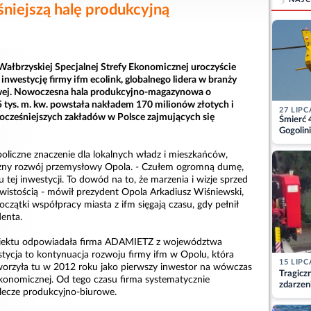
niejszą halę produkcyjną
Wałbrzyskiej Specjalnej Strefy Ekonomicznej uroczyście
 inwestycję firmy ifm ecolink, globalnego lidera w branży
wej. Nowoczesna hala produkcyjno-magazynowa o
 tys. m. kw. powstała nakładem 170 milionów złotych i
27 LIPC
ocześniejszych zakładów w Polsce zajmujących się
Śmierć 
Gogolini
matkę
liczne znaczenie dla lokalnych władz i mieszkańców,
zny rozwój przemysłowy Opola. - Czułem ogromną dumę,
u tej inwestycji. To dowód na to, że marzenia i wizje sprzed
ywistością - mówił prezydent Opola Arkadiusz Wiśniewski,
oczątki współpracy miasta z ifm sięgają czasu, gdy pełnił
denta.
biektu odpowiadała firma ADAMIETZ z województwa
tycja to kontynuacja rozwoju firmy ifm w Opolu, która
15 LIPC
worzyła tu w 2012 roku jako pierwszy inwestor na wówczas
Tragicz
ekonomicznej. Od tego czasu firma systematycznie
zdarzen
lecze produkcyjno-biurowe.