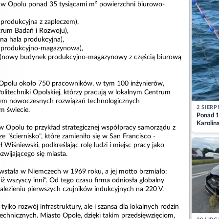
 w Opolu ponad 35 tysiącami m² powierzchni biurowo-
 produkcyjna z zapleczem),
trum Badań i Rozwoju),
jna hala produkcyjna),
a produkcyjno-magazynowa),
² (nowy budynek produkcyjno-magazynowy z częścią biurową
 Opolu około 750 pracowników, w tym 100 inżynierów,
litechniki Opolskiej, którzy pracują w lokalnym Centrum
em nowoczesnych rozwiązań technologicznych
2 SIERP
m świecie.
Ponad 1
Karolin
 w Opolu to przykład strategicznej współpracy samorządu z
przez Ba
e "ściernisko", które zamieniło się w San Francisco -
Aktuali
Wiśniewski, podkreślając rolę ludzi i miejsc pracy jako
wijającego się miasta.
owstała w Niemczech w 1969 roku, a jej motto brzmiało:
j niż wszyscy inni". Od tego czasu firma odniosła globalny
nalezieniu pierwszych czujników indukcyjnych na 220 V.
ylko rozwój infrastruktury, ale i szansa dla lokalnych rodzin
echnicznych. Miasto Opole, dzięki takim przedsięwzięciom,