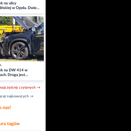
 na ulicy
ińskiej w Opolu. Dwie
 szpitalu
A
k na DW 414 w
ach. Droga jest
owana
najczęściej czytanych →
cej najnowszych →
b nas!
ra tagów