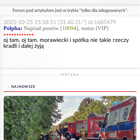
Forum pod artykułem jest w trybie "tylko dla zalogowanych".
2025-10-25 15:58:51 [31.60.31.*] id:1685479
Polpha
:
Napisał postów [
10094
], status [VIP]
oj tam, oj tam. morawiecki i spółka nie takie rzeczy
kradli i dalej żyją
reklama
NAJNOWSZE