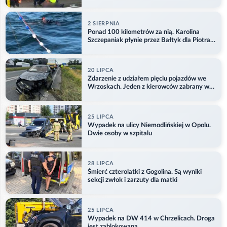
2 SIERPNIA
Ponad 100 kilometrów za nią. Karolina
Szczepaniak płynie przez Bałtyk dla Piotra.
Aktualizacja
20 LIPCA
Zdarzenie z udziałem pięciu pojazdów we
Wrzoskach. Jeden z kierowców zabrany w
kajdankach
25 LIPCA
Wypadek na ulicy Niemodlińskiej w Opolu.
Dwie osoby w szpitalu
28 LIPCA
Śmierć czterolatki z Gogolina. Są wyniki
sekcji zwłok i zarzuty dla matki
25 LIPCA
Wypadek na DW 414 w Chrzelicach. Droga
jest zablokowana