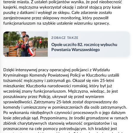
terenie miasta. Z ustaleń policjantów wynika, że pod nieobecność
kasjerki, mężczyzna wykorzystał okazję i zabrał stojącą przy kasie
puszkę z datkami i wybiegł ze sklepu. Całe zdarzenie zostało
zarejestrowane przez sklepowy monitoring, który pozwolił
funkcjonariuszom na szybkie ustalenie wizerunku sprawcy.
ZOBACZ TAKZE
Opole uczciło 82. rocznicę wybuchu
Powstania Warszawskiego
Dzięki intensywnej pracy operacyjnej policjanci z Wydziału
Kryminalnego Komendy Powiatowej Policji w Kluczborku ustalili
tożsamość mężczyzny i zatrzymali go. Okazał się nim 25-letni
mieszkaniec Kluczborka narodowości romskiej, który był już
wcześniej znany funkcjonariuszom. Mężczyzna, wiedząc, że jest
poszukiwany przez Policję, ukrywał się przed wymiarem
sprawiedliwości. Zatrzymany 25-latek został doprowadzony do
komendy i umieszczony w pomieszczeniach dla osób zatrzymanych.
Po wykonaniu niezbędnych czynności procesowych o jego dalszym
losie zdecyduje sąd. Przypominamy, że środki gromadzone w ramach
zbiórek charytatywnych stanowią własność organizatorów i są
przeznaczone na cele pomocy potrzebującym. Ich kradzież jest