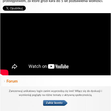
przestępstwem, za które grozi kara do 5 lat pozbawienia wolności.
Forum
Zarezerwuj unikatowy login zanim wyprzedzą cię inni! Włącz się do dyskusji i
wymieniaj poglądy na różne tematy z aktywną społecznością.