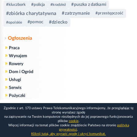
#puszka z datkami
#kluczbork
#policja
#kradzież
#zbiórka charytatywna
#zatrzymanie
#przestępczość
#dziecko
#pomoc
#opolskie
Ogłoszenia
»
Praca
»
Wynajem
»
Rowery
»
Dom i Ogród
»
Usługi
»
Serwis
»
Pożyczki
Zgodnie z art. 173 ustawy Prawa Telekomunikacyjnego informujemy, że przeglądając tę
stronę wyrażasz zgodę
na zapisywanie na Twoim komputerze niezbędnych do jej poprawnego funkcjonowania
plików
cookie
.
Więcej informacji na temat plików cookie znajdziecie Państwo na stronie
polityka
prywatności
.
Kliknij tutaj, aby wyrazić zgodę i ukryć komunikat.