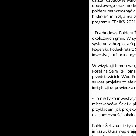
dalszą rozbudowę wał
upustowego oraz moder
polderu ma wzrosnąć do
blisko 64 mln zł, a rea
programu FEnIKS 2021
- Przebudowa Polderu Ż
okolicznych gmin. W s
systemu zabezpieczeń 
Koperski, Podsekretarz 
inwestycji tuż przed o
W wizytacji terenu wzi
Poseł na Sejm RP Tomas
przedstawiciele Wód Pol
sukces projektu to efek
instytucji odpowiedzia
- To nie tylko inwestyc
mieszkańców. Ścieżki p
przykładem, jak projek
dla społeczności lokaln
Polder Żelazna nie tylk
infrastruktura wspieraj