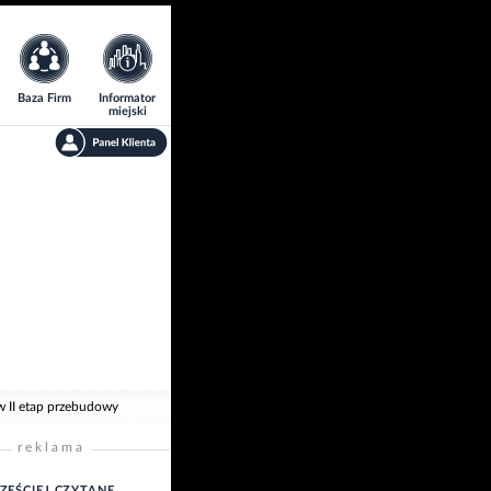
Baza Firm
Informator
miejski
w II etap przebudowy
reklama
ZĘŚCIEJ CZYTANE