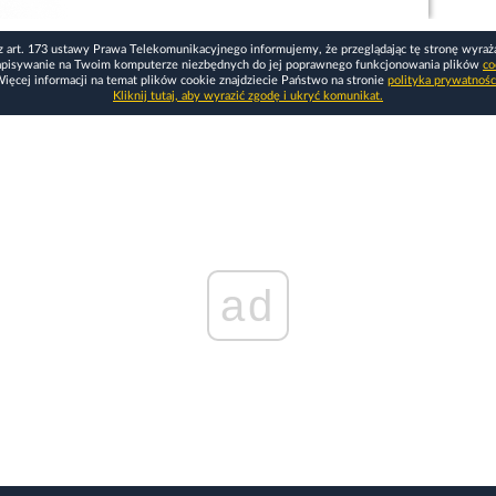
z art. 173 ustawy Prawa Telekomunikacyjnego informujemy, że przeglądając tę stronę wyraż
apisywanie na Twoim komputerze niezbędnych do jej poprawnego funkcjonowania plików
co
ięcej informacji na temat plików cookie znajdziecie Państwo na stronie
polityka prywatnośc
Kliknij tutaj, aby wyrazić zgodę i ukryć komunikat.
ad