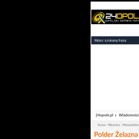
24opole.pl
Wiadomośc
Autor: Woytazz
Wyświetleń
Polder Żelazna