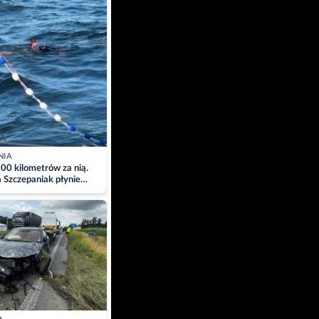
NIA
00 kilometrów za nią.
a Szczepaniak płynie
łtyk dla Piotra.
zacja