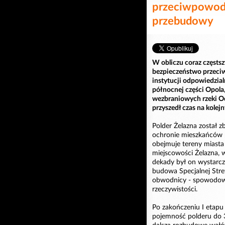
przeciwpowodz
przebudowy
W obliczu coraz częsts
bezpieczeństwo przeciw
instytucji odpowiedzia
północnej części Opola,
wezbraniowych rzeki Od
przyszedł czas na kolejn
Polder Żelazna został 
ochronie mieszkańców 
obejmuje tereny miast
miejscowości Żelazna, w
dekady był on wystarcz
budowa Specjalnej Stre
obwodnicy - spowodowa
rzeczywistości.
Po zakończeniu I etapu 
pojemność polderu do 3