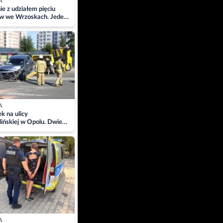
A
ie z udziałem pięciu
w we Wrzoskach. Jeden
wców zabrany w
ach
A
 na ulicy
ińskiej w Opolu. Dwie
 szpitalu
A