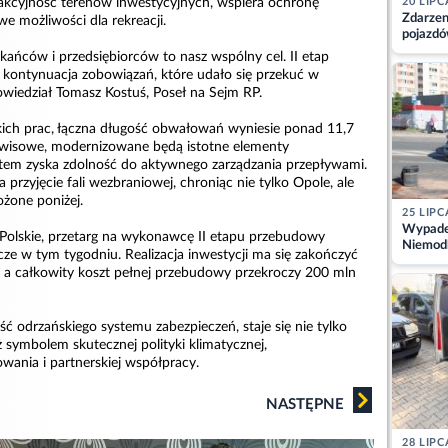
20 LIPC
rakcyjność terenów inwestycyjnych, wspiera ochronę
Zdarzen
e możliwości dla rekreacji.
pojazdó
z kiero
kańców i przedsiębiorców to nasz wspólny cel. II etap
kajdank
kontynuacja zobowiązań, które udało się przekuć w
owiedział Tomasz Kostuś, Poseł na Sejm RP.
ich prac, łączna długość obwałowań wyniesie ponad 11,7
rwisowe, modernizowane będą istotne elementy
ystem zyska zdolność do aktywnego zarządzania przepływami.
 przyjęcie fali wezbraniowej, chroniąc nie tylko Opole, ale
ożone poniżej.
25 LIPC
Wypadek
Polskie, przetarg na wykonawcę II etapu przebudowy
Niemodl
cze w tym tygodniu. Realizacja inwestycji ma się zakończyć
osoby w
t, a całkowity koszt pełnej przebudowy przekroczy 200 mln
ęść odrzańskiego systemu zabezpieczeń, staje się nie tylko
eż symbolem skutecznej polityki klimatycznej,
wania i partnerskiej współpracy.
NASTĘPNE
28 LIPC