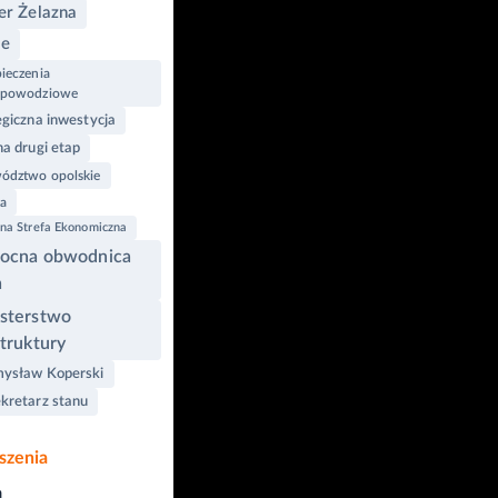
er Żelazna
le
ieczenia
wpowodziowe
egiczna inwestycja
na drugi etap
ództwo opolskie
a
lna Strefa Ekonomiczna
nocna obwodnica
a
sterstwo
struktury
ysław Koperski
kretarz stanu
szenia
a