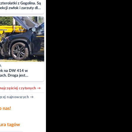
zterolatki z Gogolina. Są
ekcji zwłok i zarzuty dla
A
k na DW 414 w
ach. Droga jest
owana
najczęściej czytanych →
cej najnowszych →
b nas!
ra tagów