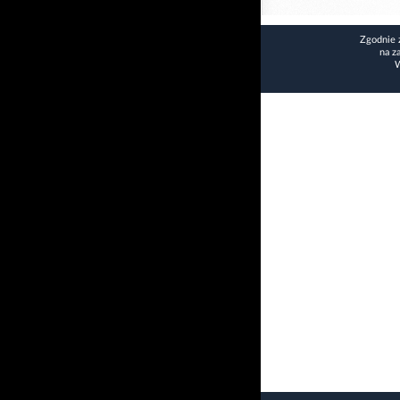
Zgodnie 
na z
W