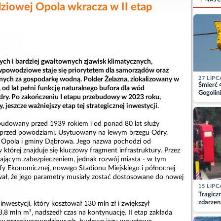
iowej Opola wkracza w II etap
zych i bardziej gwałtownych zjawisk klimatycznych,
powodziowe staje się priorytetem dla samorządów oraz
27 LIPC
lnych za gospodarkę wodną. Polder Żelazna, zlokalizowany w
Śmierć 
 od lat pełni funkcję naturalnego bufora dla wód
Gogolini
ry. Po zakończeniu I etapu przebudowy w 2023 roku,
matkę
y, jeszcze ważniejszy etap tej strategicznej inwestycji.
zbudowany przed 1939 rokiem i od ponad 80 lat służy
przed powodziami. Usytuowany na lewym brzegu Odry,
a Opola i gminy Dąbrowa. Jego nazwa pochodzi od
 której znajduje się kluczowy fragment infrastruktury. Przez
ającym zabezpieczeniem, jednak rozwój miasta - w tym
fy Ekonomicznej, nowego Stadionu Miejskiego i północnej
ł, że jego parametry musiały zostać dostosowane do nowej
15 LIPC
Tragicz
zdarzen
inwestycji, który kosztował 130 mln zł i zwiększył
,8 mln m³, nadszedł czas na kontynuację. II etap zakłada