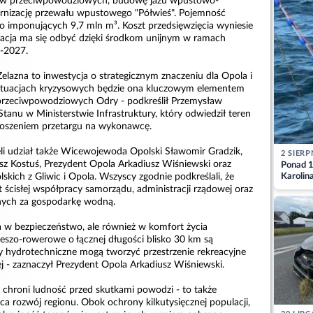
ów przeciwpowodziowych, budowę jazu wpustowo-
nizację przewału wpustowego "Półwieś". Pojemność
 imponujących 9,7 mln m³. Koszt przedsięwzięcia wyniesie
lizacja ma się odbyć dzięki środkom unijnym w ramach
-2027.
elazna to inwestycja o strategicznym znaczeniu dla Opola i
ytuacjach kryzysowych będzie ona kluczowym elementem
przeciwpowodziowych Odry - podkreślił Przemysław
Stanu w Ministerstwie Infrastruktury, który odwiedził teren
głoszeniem przetargu na wykonawcę.
ęli udział także Wicewojewoda Opolski Sławomir Gradzik,
2 SIERP
z Kostuś, Prezydent Opola Arkadiusz Wiśniewski oraz
Ponad 1
skich z Gliwic i Opola. Wszyscy zgodnie podkreślali, że
Karolin
przez Ba
t ścisłej współpracy samorządu, administracji rządowej oraz
Aktuali
lnych za gospodarkę wodną.
ja w bezpieczeństwo, ale również w komfort życia
ieszo-rowerowe o łącznej długości blisko 30 km są
ty hydrotechniczne mogą tworzyć przestrzenie rekreacyjne
ej - zaznaczył Prezydent Opola Arkadiusz Wiśniewski.
o chroni ludność przed skutkami powodzi - to także
ąca rozwój regionu. Obok ochrony kilkutysięcznej populacji,