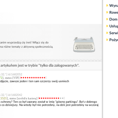
»
Wyn
»
Rowe
»
Dom 
»
Usłu
»
Serw
»
Poży
anim wyprzedzą cię inni! Włącz się do
 na różne tematy z aktywną społecznością.
artykułem jest w trybie "tylko dla zalogowanych".
.32.*] id:1682052
72
], status [VIP]
zdjęcie, zawsze jeden i ten sam szczerzy swój usmiech
.32.*] id:1682042
[
1521
], status [zrobił/a karierę]
a schrony? Ten co był zaorany został w imię "gówno parkingu". Był z dobrego
 co dzisiejszy. Na wtedy był nie potrzebny, na dziś jest potrzebny na wczoraj