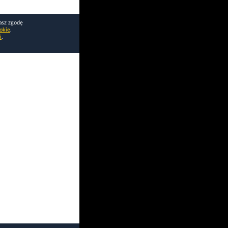
asz zgodę
okie
.
i
.