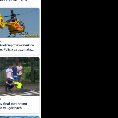
A
4-letniej dziewczynki w
e. Policja zatrzymała
A
ny finał porannego
ia w Lędzinach