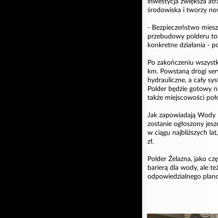
inwestycja zwiększa at
środowiska i tworzy now
- Bezpieczeństwo miesz
przebudowy polderu to 
konkretne działania - p
Po zakończeniu wszystk
km. Powstaną drogi se
hydrauliczne, a cały s
Polder będzie gotowy na
także miejscowości poł
Jak zapowiadają Wody 
zostanie ogłoszony jesz
w ciągu najbliższych la
zł.
Polder Żelazna, jako cz
barierą dla wody, ale t
odpowiedzialnego plano