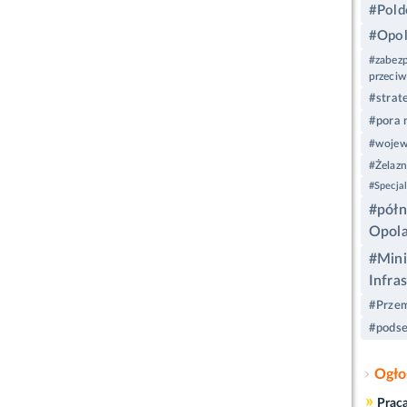
#Pold
#Opo
#zabezp
przeci
#strat
#pora 
#wojew
#Żelazn
#Specja
#pół
Opol
#Mini
Infra
#Przem
#podse
Ogło
»
Prac