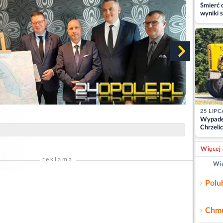
Śmierć c
wyniki s
matki
25 LIPC
Wypade
Chrzelic
zablok
Więcej 
reklama
Wię
Polu
Chmu