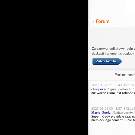
Forum
Zarezerwuj unikatowy login z
dyskusji i wymieniaj poglądy
Forum pod 
2025-05-28 11:05:43 [192.168
chrząszcz
:
Napisał postów [
57
nie ważne z kim jest robione 
2025-05-28 00:41:57 [192.168
Mario-Opole
:
Napisał postów 
Super. Kiedy przyjdzie czas n
niemieckiego cementu - nie to