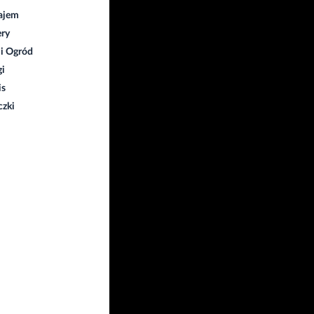
ajem
ry
i Ogród
gi
is
czki