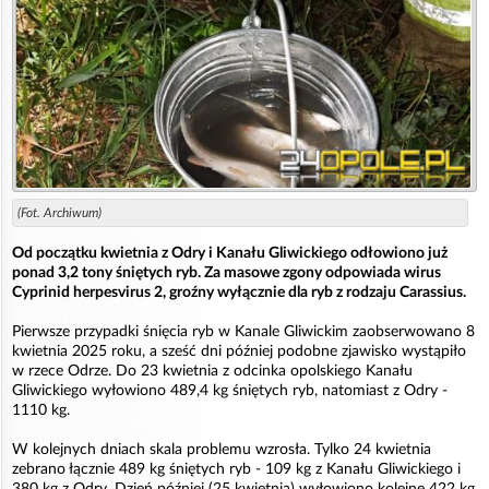
(Fot. Archiwum)
Od początku kwietnia z Odry i Kanału Gliwickiego odłowiono już
ponad 3,2 tony śniętych ryb. Za masowe zgony odpowiada wirus
Cyprinid herpesvirus 2, groźny wyłącznie dla ryb z rodzaju Carassius.
Pierwsze przypadki śnięcia ryb w Kanale Gliwickim zaobserwowano 8
kwietnia 2025 roku, a sześć dni później podobne zjawisko wystąpiło
w rzece Odrze. Do 23 kwietnia z odcinka opolskiego Kanału
Gliwickiego wyłowiono 489,4 kg śniętych ryb, natomiast z Odry -
1110 kg.
W kolejnych dniach skala problemu wzrosła. Tylko 24 kwietnia
zebrano łącznie 489 kg śniętych ryb - 109 kg z Kanału Gliwickiego i
380 kg z Odry. Dzień później (25 kwietnia) wyłowiono kolejne 422 kg