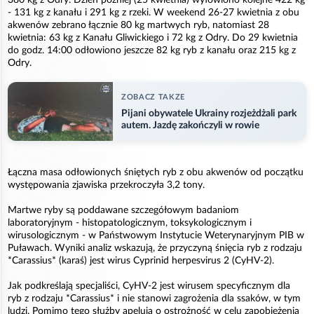
- 131 kg z kanału i 291 kg z rzeki. W weekend 26-27 kwietnia z obu
akwenów zebrano łącznie 80 kg martwych ryb, natomiast 28
kwietnia: 63 kg z Kanału Gliwickiego i 72 kg z Odry. Do 29 kwietnia
do godz. 14:00 odłowiono jeszcze 82 kg ryb z kanału oraz 215 kg z
Odry.
ZOBACZ TAKZE
Pijani obywatele Ukrainy rozjeżdżali park
autem. Jazdę zakończyli w rowie
Łączna masa odłowionych śniętych ryb z obu akwenów od początku
występowania zjawiska przekroczyła 3,2 tony.
Martwe ryby są poddawane szczegółowym badaniom
laboratoryjnym - histopatologicznym, toksykologicznym i
wirusologicznym - w Państwowym Instytucie Weterynaryjnym PIB w
Puławach. Wyniki analiz wskazują, że przyczyną śnięcia ryb z rodzaju
*Carassius* (karaś) jest wirus Cyprinid herpesvirus 2 (CyHV-2).
Jak podkreślają specjaliści, CyHV-2 jest wirusem specyficznym dla
ryb z rodzaju *Carassius* i nie stanowi zagrożenia dla ssaków, w tym
ludzi. Pomimo tego służby apelują o ostrożność w celu zapobieżenia