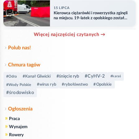
15 LIPCA
Kierowca ciężarówki i rowerzystka zginęli
na miejscu. 19-latek z opolskiego został
ranny
Więcej najczęściej czytanych →
Polub nas!
Chmura tagów
#CyHV-2
#śnięcie ryb
#Kanał Gliwicki
#Odra
#karaś
#wirus ryb
#rybołówstwo
#Opolskie
#Wody Polskie
#środowisko
Ogłoszenia
»
Praca
»
Wynajem
»
Rowery