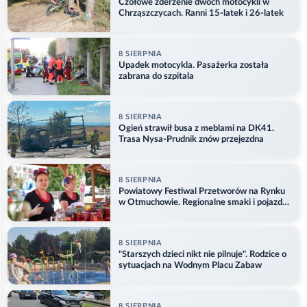
Czołowe zderzenie dwóch motocykli w
Chrząszczycach. Ranni 15-latek i 26-latek
8 SIERPNIA
Upadek motocykla. Pasażerka została
zabrana do szpitala
8 SIERPNIA
Ogień strawił busa z meblami na DK41.
Trasa Nysa-Prudnik znów przejezdna
8 SIERPNIA
Powiatowy Festiwal Przetworów na Rynku
w Otmuchowie. Regionalne smaki i pojazdy
służb
8 SIERPNIA
"Starszych dzieci nikt nie pilnuje". Rodzice o
sytuacjach na Wodnym Placu Zabaw
8 SIERPNIA