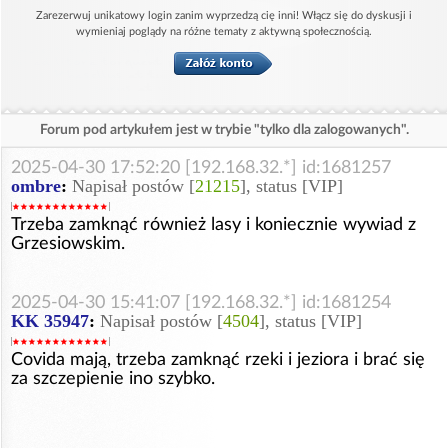
Zarezerwuj unikatowy login zanim wyprzedzą cię inni! Włącz się do dyskusji i
wymieniaj poglądy na różne tematy z aktywną społecznością.
Forum pod artykułem jest w trybie "tylko dla zalogowanych".
2025-04-30 17:52:20 [192.168.32.*] id:1681257
ombre
:
Napisał postów [
21215
], status [VIP]
Trzeba zamknąć również lasy i koniecznie wywiad z
Grzesiowskim.
2025-04-30 15:41:07 [192.168.32.*] id:1681254
KK 35947
:
Napisał postów [
4504
], status [VIP]
Covida mają, trzeba zamknąć rzeki i jeziora i brać się
za szczepienie ino szybko.