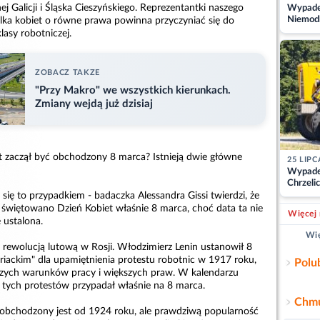
 Galicji i Śląska Cieszyńskiego. Reprezentantki naszego
Wypadek
Niemodl
walka kobiet o równe prawa powinna przyczyniać się do
osoby w
lasy robotniczej.
ZOBACZ TAKZE
"Przy Makro" we wszystkich kierunkach.
Zmiany wejdą już dzisiaj
t zaczął być obchodzony 8 marca? Istnieją dwie główne
25 LIPC
Wypade
Chrzelic
zablok
 się to przypadkiem - badaczka Alessandra Gissi twierdzi, że
 świętowano Dzień Kobiet właśnie 8 marca, choć data ta nie
Więcej 
e ustalona.
Wię
z rewolucją lutową w Rosji. Włodzimierz Lenin ustanowił 8
riackim" dla upamiętnienia protestu robotnic w 1917 roku,
Polu
szych warunków pracy i większych praw. W kalendarzu
 tych protestów przypadał właśnie na 8 marca.
Chmu
obchodzony jest od 1924 roku, ale prawdziwą popularność