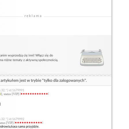
reklama
anim wyprzedzą cię inni! Włącz się do
 na różne tematy z aktywną społecznością.
artykułem jest w trybie "tylko dla zalogowanych".
.32.*] id:1679991
4
], status [VIP]
]
.32.*] id:1679992
status [VIP]
drowia,kasa sama przyjdzie.