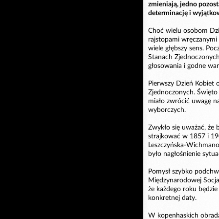
zmieniają, jedno pozost
determinację i wyjątko
Choć wielu osobom Dzie
rajstopami wręczanymi w
wiele głębszy sens. Poc
Stanach Zjednoczonych
głosowania i godne war
Pierwszy Dzień Kobiet 
Zjednoczonych. Święto z
miało zwrócić uwagę na
wyborczych.
Zwykło się uważać, że b
strajkować w 1857 i 19
Leszczyńska-Wichmanows
było nagłośnienie sytua
Pomysł szybko podchwy
Międzynarodowej Socjal
że każdego roku będzie 
konkretnej daty.
W kopenhaskich obradach