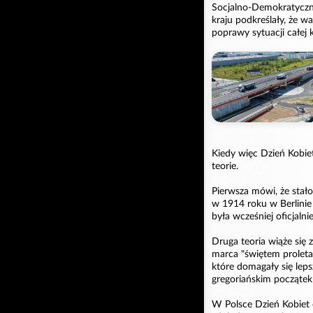
Socjalno-Demokratycznej
kraju podkreślały, że 
poprawy sytuacji całej k
Kiedy więc Dzień Kobie
teorie.
Pierwsza mówi, że stało
w 1914 roku w Berlinie
była wcześniej oficjalni
Druga teoria wiąże się 
marca "świętem proleta
które domagały się lep
gregoriańskim początek
W Polsce Dzień Kobiet 