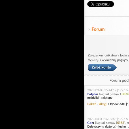
Forum
Zarezerwuj unikatowy login z
dyskusji i wymieniaj poglądy
Forum pod 
2025-03-08 15:44:12 [192.168
Polpha
:
Napisał postów [
1009
goździki i rajstopy
Pokaż
-
Ukryj
Odpowiedzi [1
2025-03-08 16:05:45 [192.168
Gaz
:
Napisał postów [
6365
], 
Dziewczyny dużo uśmiechu i z