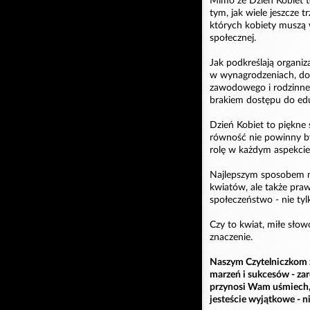
Mimo że Dzień Kobiet t
tym, jak wiele jeszcze t
których kobiety muszą 
społecznej.
Jak podkreślają organiz
w wynagrodzeniach, do
zawodowego i rodzinneg
brakiem dostępu do edu
Dzień Kobiet to piękne 
równość nie powinny by
rolę w każdym aspekcie 
Najlepszym sposobem na
kwiatów, ale także praw
społeczeństwo - nie tylk
Czy to kwiat, miłe sło
znaczenie.
Naszym Czytelniczkom 
marzeń i sukcesów - zar
przynosi Wam uśmiech, d
jesteście wyjątkowe - n