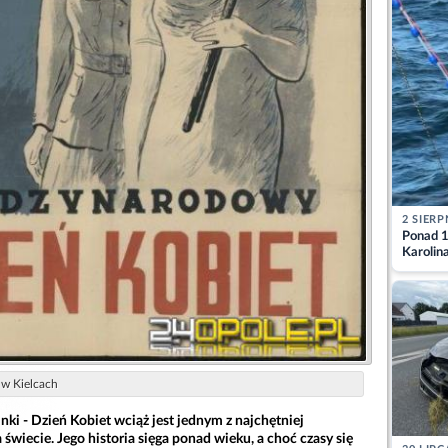
2 SIERP
Ponad 1
Karolin
przez Ba
Aktuali
w Kielcach
nki - Dzień Kobiet wciąż jest jednym z najchętniej
świecie. Jego historia sięga ponad wieku, a choć czasy się