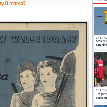
my 8 marca?
27 LIPC
Śmierć 
Gogolini
matkę
15 LIPC
Tragicz
zdarzen