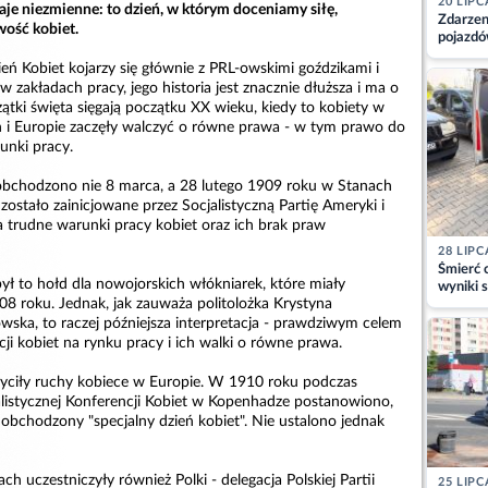
20 LIPC
aje niezmienne: to dzień, w którym doceniamy siłę,
Zdarzen
wość kobiet.
pojazdó
z kiero
ń Kobiet kojarzy się głównie z PRL-owskimi goździkami i
kajdank
 zakładach pracy, jego historia jest znacznie dłuższa i ma o
zątki święta sięgają początku XX wieku, kiedy to kobiety w
 i Europie zaczęły walczyć o równe prawa - w tym prawo do
unki pracy.
obchodzono nie 8 marca, a 28 lutego 1909 roku w Stanach
ostało zainicjowane przez Socjalistyczną Partię Ameryki i
 trudne warunki pracy kobiet oraz ich brak praw
28 LIPC
Śmierć c
ył to hołd dla nowojorskich włókniarek, które miały
wyniki s
08 roku. Jednak, jak zauważa politolożka Krystyna
matki
ka, to raczej późniejsza interpretacja - prawdziwym celem
cji kobiet na rynku pracy i ich walki o równe prawa.
ciły ruchy kobiece w Europie. W 1910 roku podczas
istycznej Konferencji Kobiet w Kopenhadze postanowiono,
obchodzony "specjalny dzień kobiet". Nie ustalono jednak
 uczestniczyły również Polki - delegacja Polskiej Partii
25 LIPC