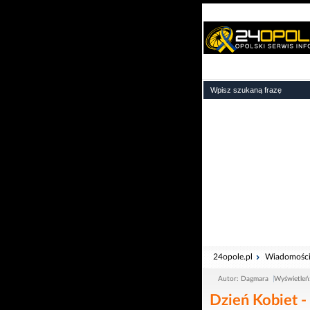
24opole.pl
Wiadomośc
Autor: Dagmara
Wyświetleń
Dzień Kobiet - 