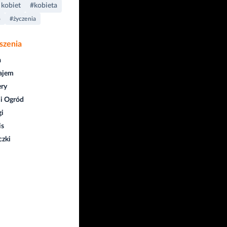
 kobiet
#kobieta
o
#życzenia
szenia
a
ajem
ry
i Ogród
gi
is
czki