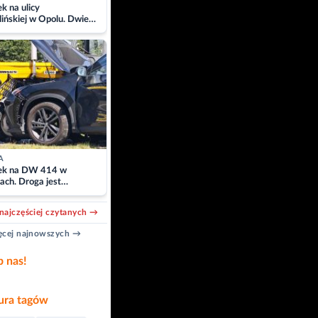
 na ulicy
ińskiej w Opolu. Dwie
 szpitalu
A
k na DW 414 w
ach. Droga jest
owana
najczęściej czytanych →
cej najnowszych →
b nas!
ra tagów