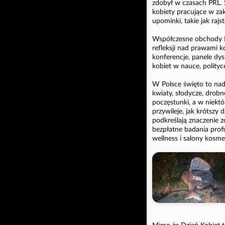
zdobył w czasach PRL. 
kobiety pracujące w za
upominki, takie jak raj
Współczesne obchody Dn
refleksji nad prawami k
konferencje, panele dys
kobiet w nauce, polityce
W Polsce święto to nad
kwiaty, słodycze, drob
poczęstunki, a w niekt
przywileje, jak krótszy 
podkreślają znaczenie 
bezpłatne badania profi
wellness i salony kosme