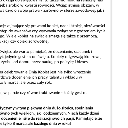
o okazja do świętowania, to także moment na refleksję nad
rzeba zrobić w kwestii równości. Wciąż istnieją obszary, w
walczyć o swoje prawa - zarówno w sferze zawodowej, jak i
acje zajmujące się prawami kobiet, nadal istnieją nierówności
stęp do awansów czy wyzwania związane z godzeniem życia
o. Wiele kobiet na świecie zmaga się także z przemocą,
kacji czy opieki zdrowotnej.
święto, ale warto pamiętać, że docenianie, szacunek i
ć jedynie gestem od święta. Kobiety odgrywają kluczową
życia - od domu, przez naukę, po politykę i biznes.
 celebrowanie Dnia Kobiet jest nie tylko wręczenie
dziwe docenienie ich pracy, talentu i wkładu w
o 8 marca, ale przez cały rok.
wo, wsparcie czy równe traktowanie - każdy gest ma
życzymy w tym pięknym dniu dużo słońca, spełnienia
ówno tych wielkich, jak i codziennych. Niech każdy dzień
ocenienie i siłę do realizacji swoich pasji. Pamiętajcie, że
ie tylko 8 marca, ale każdego dnia w roku!