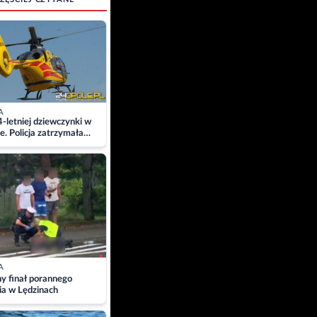
A
4-letniej dziewczynki w
e. Policja zatrzymała
A
ny finał porannego
ia w Lędzinach