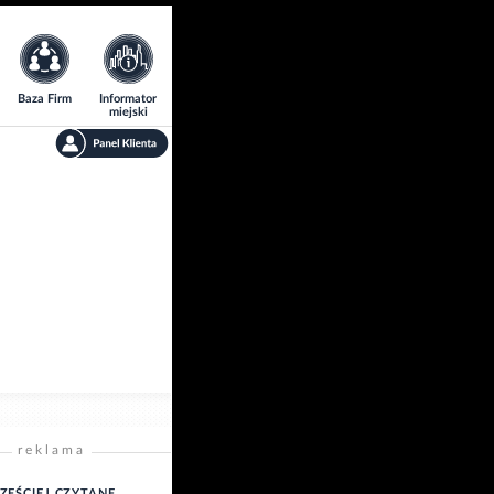
Baza Firm
Informator
miejski
reklama
ZĘŚCIEJ CZYTANE