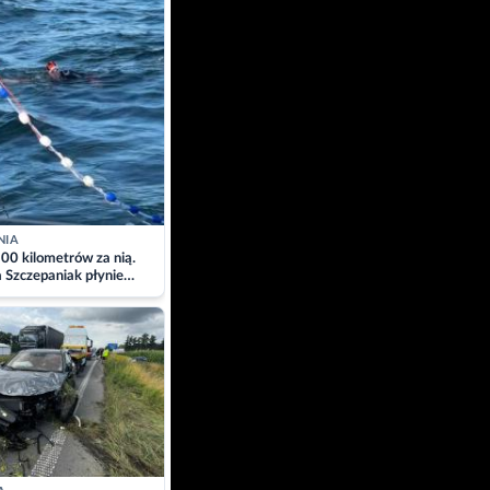
NIA
00 kilometrów za nią.
a Szczepaniak płynie
łtyk dla Piotra.
zacja