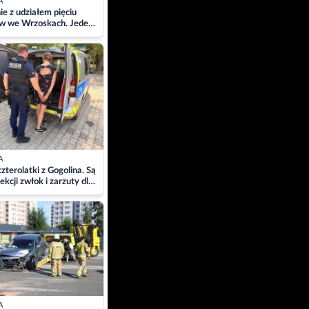
A
ie z udziałem pięciu
w we Wrzoskach. Jeden
wców zabrany w
ach
A
zterolatki z Gogolina. Są
ekcji zwłok i zarzuty dla
A