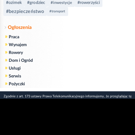
#ozimek
#grodziec
#rowerzyści
#inwestycje
#bezpieczeństwo
#transport
Ogłoszenia
»
Praca
»
Wynajem
»
Rowery
»
Dom i Ogród
»
Usługi
»
Serwis
»
Pożyczki
Zgodnie z art. 173 ustawy Prawa Telekomunikacyjnego informujemy, że przeglądając tę
stronę wyrażasz zgodę
na zapisywanie na Twoim komputerze niezbędnych do jej poprawnego funkcjonowania
plików
cookie
.
Więcej informacji na temat plików cookie znajdziecie Państwo na stronie
polityka
prywatności
.
Kliknij tutaj, aby wyrazić zgodę i ukryć komunikat.