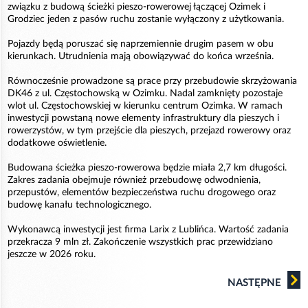
związku z budową ścieżki pieszo-rowerowej łączącej Ozimek i
Grodziec jeden z pasów ruchu zostanie wyłączony z użytkowania.
Pojazdy będą poruszać się naprzemiennie drugim pasem w obu
kierunkach. Utrudnienia mają obowiązywać do końca września.
Równocześnie prowadzone są prace przy przebudowie skrzyżowania
DK46 z ul. Częstochowską w Ozimku. Nadal zamknięty pozostaje
wlot ul. Częstochowskiej w kierunku centrum Ozimka. W ramach
inwestycji powstaną nowe elementy infrastruktury dla pieszych i
rowerzystów, w tym przejście dla pieszych, przejazd rowerowy oraz
dodatkowe oświetlenie.
Budowana ścieżka pieszo-rowerowa będzie miała 2,7 km długości.
Zakres zadania obejmuje również przebudowę odwodnienia,
przepustów, elementów bezpieczeństwa ruchu drogowego oraz
budowę kanału technologicznego.
Wykonawcą inwestycji jest firma Larix z Lublińca. Wartość zadania
przekracza 9 mln zł. Zakończenie wszystkich prac przewidziano
jeszcze w 2026 roku.
NASTĘPNE