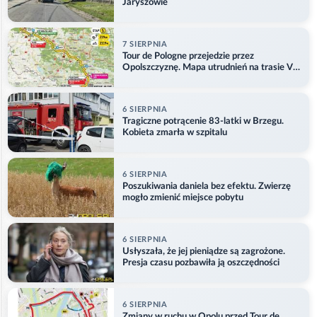
Jaryszowie
7 SIERPNIA
Tour de Pologne przejedzie przez
Opolszczyznę. Mapa utrudnień na trasie V
etapu
6 SIERPNIA
Tragiczne potrącenie 83-latki w Brzegu.
Kobieta zmarła w szpitalu
6 SIERPNIA
Poszukiwania daniela bez efektu. Zwierzę
mogło zmienić miejsce pobytu
6 SIERPNIA
Usłyszała, że jej pieniądze są zagrożone.
Presja czasu pozbawiła ją oszczędności
6 SIERPNIA
Zmiany w ruchu w Opolu przed Tour de