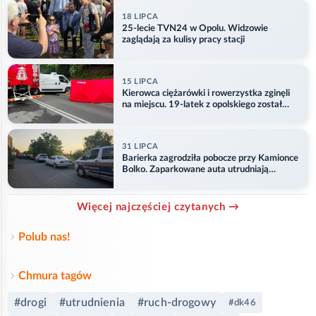
18 LIPCA
25-lecie TVN24 w Opolu. Widzowie
zaglądają za kulisy pracy stacji
15 LIPCA
Kierowca ciężarówki i rowerzystka zginęli
na miejscu. 19-latek z opolskiego został
ranny
31 LIPCA
Barierka zagrodziła pobocze przy Kamionce
Bolko. Zaparkowane auta utrudniają
przejazd
Więcej najczęściej czytanych →
Polub nas!
Chmura tagów
#drogi
#utrudnienia
#ruch-drogowy
#dk46