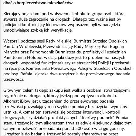
dbać o bezpieczeństwo mieszkańców.
Kierujący pojazdami pod wpływem alkoholu to grupa osób, która
stwarza duże zagrożenie na drogach. Dlatego też, ważne jest by
policjanci kontrolujący kierowców wyposażeni byli w narzędzia
umożliwiające szybką ich weryfikację.
Wczoraj, podczas sesji Rady Miejskiej Burmistrz Strzelec Opolskich
Pan Jan Wróblewski, Przewodniczący Rady Miejskiej Pan Bogdan
Małycha oraz Pełnomocnik Burmistrza ds. profilaktyki i uzależnień
Pani Joanna Hołobut widząc jaki duży jest to problem na naszych
drogach, wspomógł funkcjonariuszy ze strzeleckiej Policji i przekazał
na ręce p.o. Komendanta Powiatowego Policji w Strzelcach Opolskich
podinsp. Rafała Lejczaka dwa urządzenia do przesiewowego badania
trzeźwości.
Głównym celem takiego zakupu jest walka z osobami stwarzającymi
zagrożenie na drogach, którzy jeżdżą pod wpływem alkoholu.
Alkomat iBlow jest urządzeniem do przesiewowego badania
trzeźwości pozwalającym na szybkie pomiary bez użycia i wymiany
ustnika. Alkomat ten sprawdzi się podczas interwencji, kontroli
drogowych, czy działań profilaktycznych "Trzeźwy poranek". Pomiar
stanu trzeźwości tym alkomatem trwa zaledwie 4 sekundy, dając tym
samym możliwość przebadania ponad 500 osób w ciągu godziny.
Urządzenia do badania trzeźwości zostały sfinansowane przez