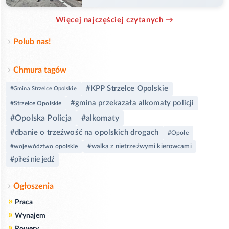
Więcej najczęściej czytanych →
Polub nas!
Chmura tagów
#KPP Strzelce Opolskie
#Gmina Strzelce Opolskie
#gmina przekazała alkomaty policji
#Strzelce Opolskie
#Opolska Policja
#alkomaty
#dbanie o trzeźwość na opolskich drogach
#Opole
#walka z nietrzeźwymi kierowcami
#województwo opolskie
#piłeś nie jedź
Ogłoszenia
»
Praca
»
Wynajem
»
Rowery