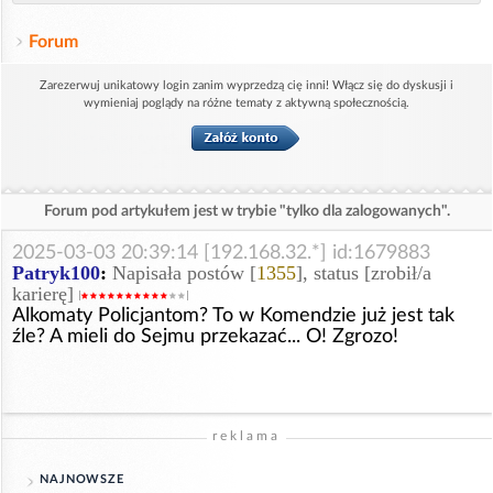
Forum
Zarezerwuj unikatowy login zanim wyprzedzą cię inni! Włącz się do dyskusji i
wymieniaj poglądy na różne tematy z aktywną społecznością.
Forum pod artykułem jest w trybie "tylko dla zalogowanych".
2025-03-03 20:39:14 [192.168.32.*] id:1679883
Patryk100
:
Napisała postów [
1355
], status [zrobił/a
karierę]
Alkomaty Policjantom? To w Komendzie już jest tak
źle? A mieli do Sejmu przekazać... O! Zgrozo!
reklama
NAJNOWSZE