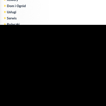
»
Dom i Ogród
»
Usługi
»
Serwis
»
Pożyczki
Zgodnie z art. 173 ustawy Prawa Telekomunikacyjnego informujemy, że przeglądając tę
stronę wyrażasz zgodę
na zapisywanie na Twoim komputerze niezbędnych do jej poprawnego funkcjonowania
plików
cookie
.
Więcej informacji na temat plików cookie znajdziecie Państwo na stronie
polityka
prywatności
.
Kliknij tutaj, aby wyrazić zgodę i ukryć komunikat.
Copyright © 2006-2026
Strona główna 24opole.pl
by 24opole sp. z o.o.
www.hotele.24opole.pl
v4.30.7
2026-08-06 01:15
użytkownicy on-line: 3703
Panel Klienta
rekord on-line: 129224
Oferta Reklamowa
wyświetleń: 1673013008
Kontakt z redakcją
Polityka prywatności