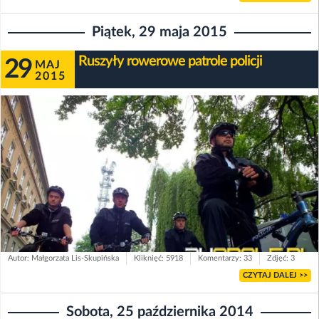
Piątek, 29 maja 2015
Ruszyły rowerowe patrole policji
29
MAJ
2015
Autor: Małgorzata Lis-Skupińska
Kliknięć: 5918
Komentarzy: 33
Zdjęć: 3
CZYTAJ DALEJ >>
Sobota, 25 października 2014