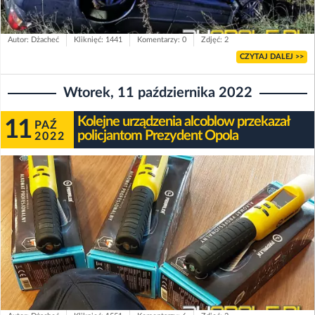
Autor: Dżacheć
Kliknięć: 1441
Komentarzy: 0
Zdjęć: 2
CZYTAJ DALEJ >>
Wtorek, 11 października 2022
Kolejne urządzenia alcoblow przekazał
11
PAŹ
policjantom Prezydent Opola
2022