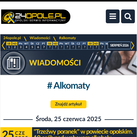
>
>
24opole.pl
Wiadomości
#alkomaty
SIERPIEŃ 2026
1
2
3
4
5
6
7
?
?
?
?
?
?
?
?
?
?
?
?
?
?
?
# Alkomaty
Znajdź artykuł
Środa, 25 czerwca 2025
"Trzeźwy poranek" w powiecie opolskim.
25
CZE