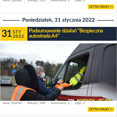
Autor: Dżacheć
Kliknięć: 1551
Komentarzy: 6
Zdjęć: 3
CZYTAJ DALEJ >>
Poniedziałek, 31 stycznia 2022
Podsumowanie działań "Bezpieczna
31
STY
autostrada A4"
2022
Autor: Dżacheć
Kliknięć: 1690
Komentarzy: 2
Zdjęć: 4
CZYTAJ DALEJ >>