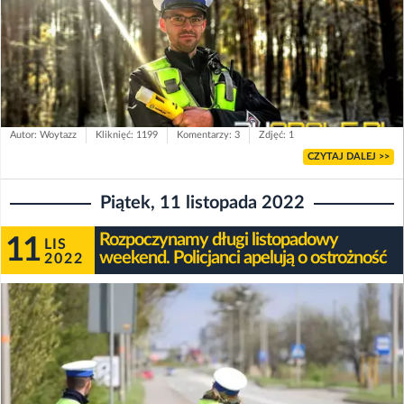
Autor: Woytazz
Kliknięć: 1199
Komentarzy: 3
Zdjęć: 1
CZYTAJ DALEJ >>
Piątek, 11 listopada 2022
Rozpoczynamy długi listopadowy
11
LIS
weekend. Policjanci apelują o ostrożność
2022