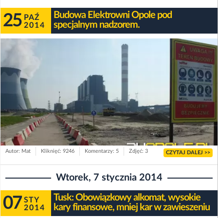
Budowa Elektrowni Opole pod
25
PAŹ
specjalnym nadzorem.
2014
Autor: Mat
Kliknięć: 9246
Komentarzy: 5
Zdjęć: 3
CZYTAJ DALEJ >>
Wtorek, 7 stycznia 2014
Tusk: Obowiązkowy alkomat, wysokie
07
STY
kary finansowe, mniej kar w zawieszeniu
2014