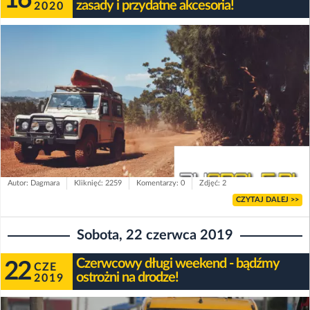
zasady i przydatne akcesoria!
2020
Autor: Dagmara
Kliknięć: 2259
Komentarzy: 0
Zdjęć: 2
CZYTAJ DALEJ >>
Sobota, 22 czerwca 2019
Czerwcowy długi weekend - bądźmy
22
CZE
ostrożni na drodze!
2019