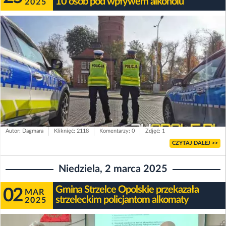
10 osób pod wpływem alkoholu
2025
Autor: Dagmara
Kliknięć: 2118
Komentarzy: 0
Zdjęć: 1
CZYTAJ DALEJ >>
Niedziela, 2 marca 2025
Gmina Strzelce Opolskie przekazała
02
MAR
strzeleckim policjantom alkomaty
2025