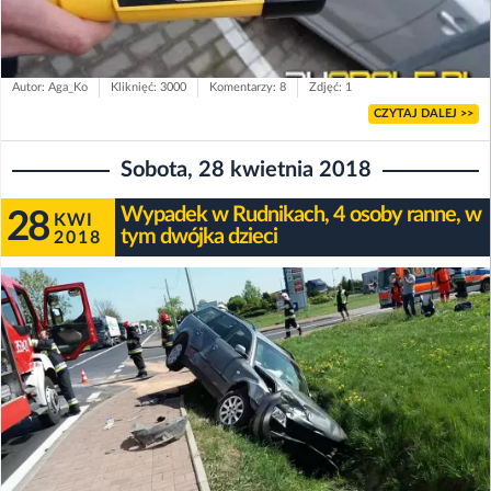
Autor: Aga_Ko
Kliknięć: 3000
Komentarzy: 8
Zdjęć: 1
CZYTAJ DALEJ >>
Sobota, 28 kwietnia 2018
Wypadek w Rudnikach, 4 osoby ranne, w
28
KWI
tym dwójka dzieci
2018