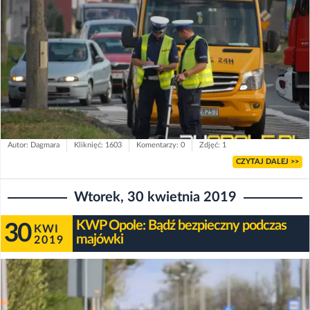
Autor: Dagmara
Kliknięć: 1603
Komentarzy: 0
Zdjęć: 1
CZYTAJ DALEJ >>
Wtorek, 30 kwietnia 2019
KWP Opole: Bądź bezpieczny podczas
30
KWI
majówki
2019