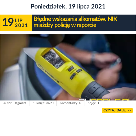
Poniedziałek, 19 lipca 2021
Błędne wskazania alkomatów. NIK
19
LIP
miażdży policję w raporcie
2021
Autor: Dagmara
Kliknięć: 3690
Komentarzy: 0
Zdjęć: 1
CZYTAJ DALEJ >>