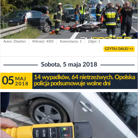
Autor: Dżacheć
Kliknięć: 4505
Komentarzy: 1
Zdjęć: 1
CZYTAJ DALEJ >>
Sobota, 5 maja 2018
14 wypadków, 64 nietrzeźwych. Opolska
05
MAJ
policja podsumowuje wolne dni
2018