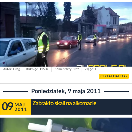
Autor: Greg
Kliknięć: 11504
Komentarzy: 229
Zdjęć: 1
CZYTAJ DALEJ >>
Poniedziałek, 9 maja 2011
Zabrakło skali na alkomacie
09
MAJ
2011