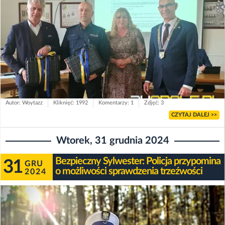
Autor: Woytazz
Kliknięć: 1992
Komentarzy: 1
Zdjęć: 3
CZYTAJ DALEJ >>
Wtorek, 31 grudnia 2024
Bezpieczny Sylwester: Policja przypomina
31
GRU
o możliwości sprawdzenia trzeźwości
2024