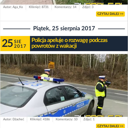
Autor: Aga_Ko
Kliknięć: 8731
Komentarzy: 14
Zdjęć: 3
CZYTAJ DALEJ >>
Piątek, 25 sierpnia 2017
Policja apeluje o rozwagę podczas
25
SIE
powrotów z wakacji
2017
Autor: Dżacheć
Kliknięć: 4186
Komentarzy: 10
Zdjęć: 1
CZYTAJ DALEJ >>