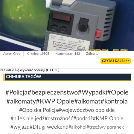
Autor: Greg
Kliknięć: 19805
Komentarzy: 133
Zdjęć: 1
CZYTAJ DALEJ >>
Nie udało się wykonać operacji (HTTP 0).
CHMURA TAGÓW
#Policja
#bezpieczeństwo
#Wypadki
#Opole
#alkomaty
#KWP Opole
#alkomat
#kontrola
#Opolska Policja
#województwo opolskie
#piłeś nie jedź
#ostrożność
#podróż
#KMP Opole
#wyjazd
#Długi weekend
#alkohol
#trzeźwy poranek