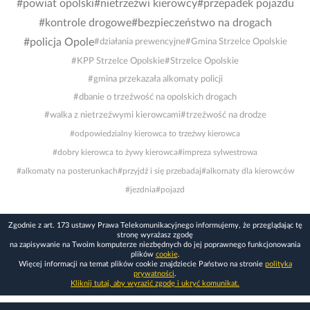
#powiat opolski
#nietrzeźwi kierowcy
#przepadek pojazdu
#kontrole drogowe
#bezpieczeństwo na drogach
#policja Opole
#działania prewencyjne
#Gmina Strzelce Opolskie
#KPP Strzelce Opolskie
#Strzelce Opolskie
#gmina przekazała alkomaty policji
#dbanie o trzeźwość na opolskich drogach
#walka z nietrzeźwymi kierowcami
#trzeźwość na drodze
#odpowiedzialny kierowca to trzeźwy kierowca
#dobry kierowca to żywy kierowca
#impreza sylwestrowa
#alkomaty na posterunkach
#przyjdź i się przebadaj
#alkomaty dla kierowców
#jezdnia
#pojazd
Zgodnie z art. 173 ustawy Prawa Telekomunikacyjnego informujemy, że przeglądając tę
stronę wyrażasz zgodę
na zapisywanie na Twoim komputerze niezbędnych do jej poprawnego funkcjonowania
plików
cookie
.
Więcej informacji na temat plików cookie znajdziecie Państwo na stronie
polityka
prywatności
.
Kliknij tutaj, aby wyrazić zgodę i ukryć komunikat.