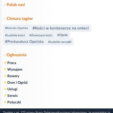
Polub nas!
Chmura tagów
#Kości w kontenerze na smieci
#Katedra Opolska
#Opole
#Ludzkie kości
#Zwierzęce kości
#Prokuratura Opolska
#Ludzkie szczątki
Ogłoszenia
»
Praca
»
Wynajem
»
Rowery
»
Dom i Ogród
»
Usługi
»
Serwis
»
Pożyczki
Zgodnie z art. 173 ustawy Prawa Telekomunikacyjnego informujemy, że przeglądając tę