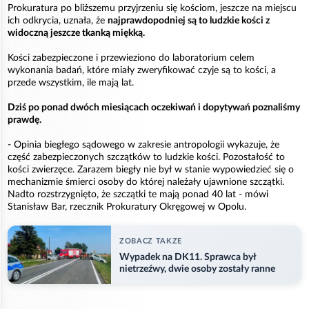
Prokuratura po bliższemu przyjrzeniu się kościom, jeszcze na miejscu
ich odkrycia, uznała, że
najprawdopodniej są to ludzkie kości z
widoczną jeszcze tkanką miękką.
Kości zabezpieczone i przewieziono do laboratorium celem
wykonania badań, które miały zweryfikować czyje są to kości, a
przede wszystkim, ile mają lat.
Dziś po ponad dwóch miesiącach oczekiwań i dopytywań poznaliśmy
prawdę.
- Opinia biegłego sądowego w zakresie antropologii wykazuje, że
część zabezpieczonych szczątków to ludzkie kości. Pozostałość to
kości zwierzęce. Zarazem biegły nie był w stanie wypowiedzieć się o
mechanizmie śmierci osoby do której należały ujawnione szczątki.
Nadto rozstrzygnięto, że szczątki te mają ponad 40 lat - mówi
Stanisław Bar, rzecznik Prokuratury Okręgowej w Opolu.
ZOBACZ TAKZE
Wypadek na DK11. Sprawca był
nietrzeźwy, dwie osoby zostały ranne