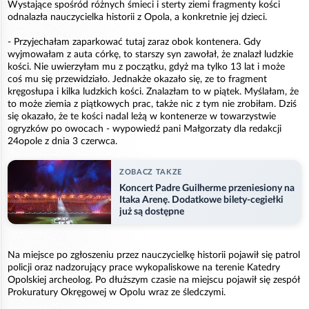
Wystające spośród różnych śmieci i sterty ziemi fragmenty kości
odnalazła nauczycielka historii z Opola, a konkretnie jej dzieci.
- Przyjechałam zaparkować tutaj zaraz obok kontenera. Gdy
wyjmowałam z auta córkę, to starszy syn zawołał, że znalazł ludzkie
kości. Nie uwierzyłam mu z początku, gdyż ma tylko 13 lat i może
coś mu się przewidziało. Jednakże okazało się, ze to fragment
kręgosłupa i kilka ludzkich kości. Znalazłam to w piątek. Myślałam, że
to może ziemia z piątkowych prac, także nic z tym nie zrobiłam. Dziś
się okazało, że te kości nadal leżą w kontenerze w towarzystwie
ogryzków po owocach - wypowiedź pani Małgorzaty dla redakcji
24opole z dnia 3 czerwca.
ZOBACZ TAKZE
Koncert Padre Guilherme przeniesiony na
Itaka Arenę. Dodatkowe bilety-cegiełki
już są dostępne
Na miejsce po zgłoszeniu przez nauczycielkę historii pojawił się patrol
policji oraz nadzorujący prace wykopaliskowe na terenie Katedry
Opolskiej archeolog. Po dłuższym czasie na miejscu pojawił się zespół
Prokuratury Okręgowej w Opolu wraz ze śledczymi.