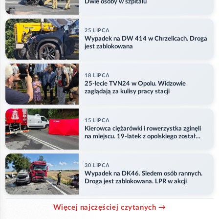
Dwie osoby w szpitalu
25 LIPCA
Wypadek na DW 414 w Chrzelicach. Droga
jest zablokowana
18 LIPCA
25-lecie TVN24 w Opolu. Widzowie
zaglądają za kulisy pracy stacji
15 LIPCA
Kierowca ciężarówki i rowerzystka zginęli
na miejscu. 19-latek z opolskiego został
ranny
30 LIPCA
Wypadek na DK46. Siedem osób rannych.
Droga jest zablokowana. LPR w akcji
Więcej najczęściej czytanych →