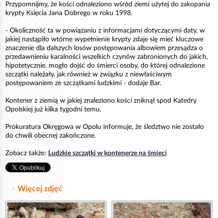
Przypomnijmy, że kości odnaleziono wśród ziemi użytej do zakopania
krypty Księcia Jana Dobrego w roku 1998.
- Okoliczność ta w powiązaniu z informacjami dotyczącymi daty, w
jakiej nastąpiło wtórne wypełnienie krypty zdaje się mieć kluczowe
znaczenie dla dalszych losów postępowania albowiem przesądza o
przedawnieniu karalności wszelkich czynów zabronionych do jakich,
hipotetycznie, mogło dojść do śmierci osoby, do której odnalezione
szczątki należały, jak również w związku z niewłaściwym
postępowaniem ze szczątkami ludzkimi - dodaje Bar.
Kontener z ziemią w jakiej znaleziono kości zniknął spod Katedry
Opolskiej już kilka tygodni temu.
Prokuratura Okręgowa w Opolu informuje, że śledztwo nie zostało
do chwili obecnej zakończone.
Zobacz także:
Ludzkie szczątki w kontenerze na śmieci
Więcej zdjęć