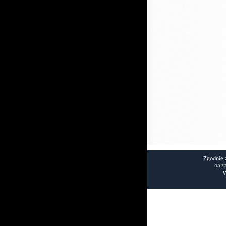
Zgodnie 
na z
W