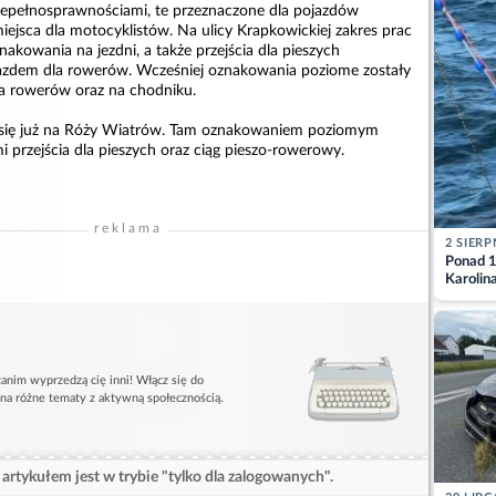
iepełnosprawnościami, te przeznaczone dla pojazdów
miejsca dla motocyklistów. Na ulicy Krapkowickiej zakres prac
kowania na jezdni, a także przejścia dla pieszych
jazdem dla rowerów. Wcześniej oznakowania poziome zostały
a rowerów oraz na chodniku.
y się już na Róży Wiatrów. Tam oznakowaniem poziomym
 przejścia dla pieszych oraz ciąg pieszo-rowerowy.
reklama
2 SIERP
Ponad 1
Karolin
przez Ba
Aktuali
anim wyprzedzą cię inni! Włącz się do
 na różne tematy z aktywną społecznością.
artykułem jest w trybie "tylko dla zalogowanych".