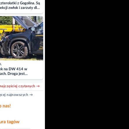
zterolatki z Gogolina. Są
ekcji zwłok i zarzuty dla
A
k na DW 414 w
ach. Droga jest
owana
najczęściej czytanych →
cej najnowszych →
b nas!
ra tagów