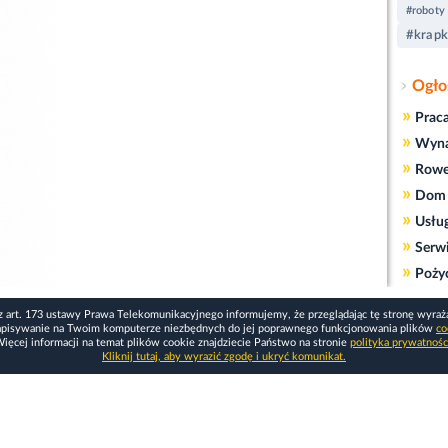
#roboty
#krapk
Ogło
»
Prac
»
Wyn
»
Rowe
»
Dom 
»
Usłu
»
Serw
»
Poży
z art. 173 ustawy Prawa Telekomunikacyjnego informujemy, że przeglądając tę stronę wyraż
apisywanie na Twoim komputerze niezbędnych do jej poprawnego funkcjonowania plików
co
ięcej informacji na temat plików cookie znajdziecie Państwo na stronie
polityka prywatnośc
Kliknij tutaj, aby wyrazić zgodę i ukryć komunikat.