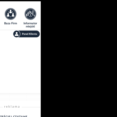
Baza Firm
Informator
miejski
reklama
ZĘŚCIEJ CZYTANE