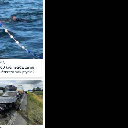
NIA
00 kilometrów za nią.
a Szczepaniak płynie
łtyk dla Piotra.
zacja