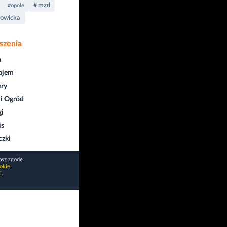
#mzd
#opole
owicka
szenia
a
ajem
ry
i Ogród
gi
is
czki
asz zgodę
okie
.
i
.