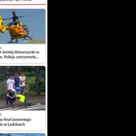
A
4-letniej dziewczynki w
e. Policja zatrzymała
A
ny finał porannego
ia w Lędzinach