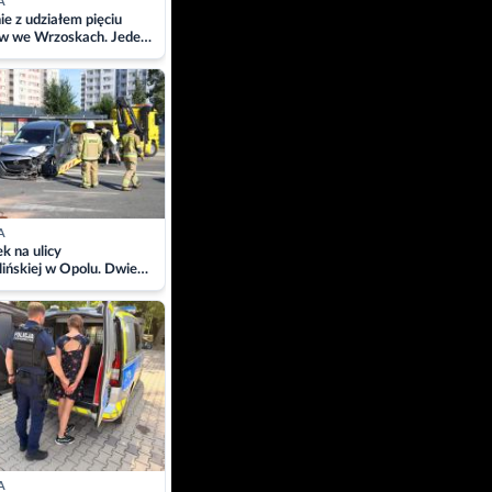
A
ie z udziałem pięciu
w we Wrzoskach. Jeden
wców zabrany w
ach
A
 na ulicy
ińskiej w Opolu. Dwie
 szpitalu
A