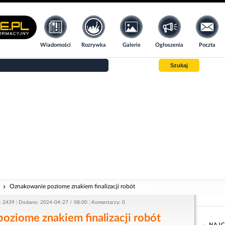
Wiadomości
Rozrywka
Galerie
Ogłoszenia
Poczta
Szukaj
i
Oznakowanie poziome znakiem finalizacji robót
: 2439
Dodano: 2024-04-27 / 08:00
Komentarzy: 0
ziome znakiem finalizacji robót
NAJC