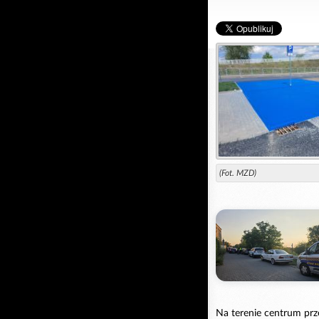
(Fot. MZD)
Na terenie centrum pr