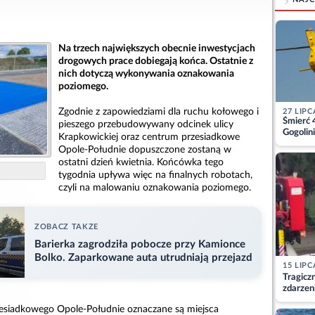
Na trzech największych obecnie inwestycjach
drogowych prace dobiegają końca. Ostatnie z
nich dotyczą wykonywania oznakowania
poziomego.
Zgodnie z zapowiedziami dla ruchu kołowego i
27 LIPC
Śmierć 
pieszego przebudowywany odcinek ulicy
Gogolini
Krapkowickiej oraz centrum przesiadkowe
matkę
Opole-Południe dopuszczone zostaną w
ostatni dzień kwietnia. Końcówka tego
tygodnia upływa więc na finalnych robotach,
czyli na malowaniu oznakowania poziomego.
ZOBACZ TAKZE
Barierka zagrodziła pobocze przy Kamionce
Bolko. Zaparkowane auta utrudniają przejazd
15 LIPC
Tragicz
zdarzen
zesiadkowego Opole-Południe oznaczane są miejsca