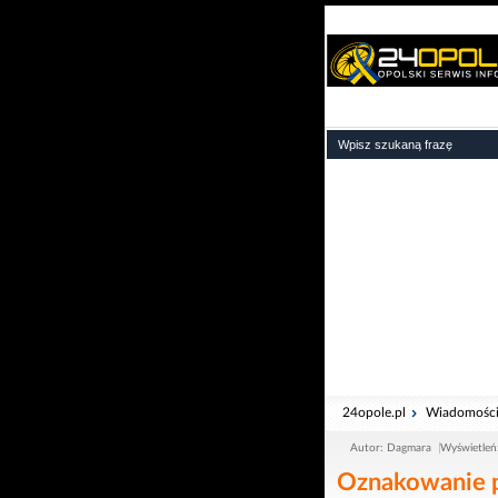
24opole.pl
Wiadomośc
Autor: Dagmara
Wyświetleń
Oznakowanie po