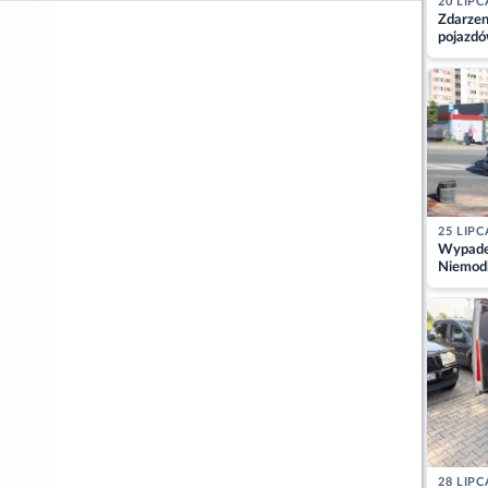
20 LIPC
Zdarzen
pojazdó
z kiero
kajdank
25 LIPC
Wypadek
Niemodl
osoby w
28 LIPC