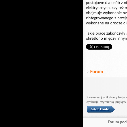
postojowe dla osób z n
elektrycznych, czy też 
obejmuje wykonanie ozna
zintegrowanego z prze
wykonane na drodze dl
Takie prace zakończył
określono między innymi
Forum
Zarezerwuj unikatowy login z
dyskusji i wymieniaj poglądy
Forum pod 