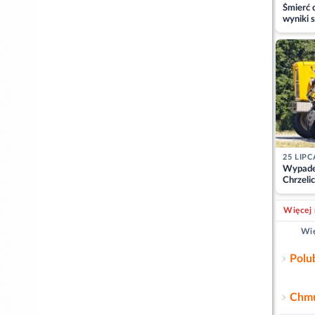
Śmierć c
wyniki s
matki
25 LIPC
Wypade
Chrzelic
zablok
Więcej 
Wię
Polu
Chmu