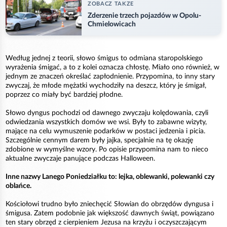
ZOBACZ TAKZE
Zderzenie trzech pojazdów w Opolu-
Chmielowicach
Według jednej z teorii, słowo śmigus to odmiana staropolskiego
wyrażenia śmigać, a to z kolei oznacza chłostę. Miało ono również, w
jednym ze znaczeń określać zapłodnienie. Przypomina, to inny stary
zwyczaj, że młode mężatki wychodziły na deszcz, który je śmigał,
poprzez co miały być bardziej płodne.
Słowo dyngus pochodzi od dawnego zwyczaju kolędowania, czyli
odwiedzania wszystkich domów we wsi. Były to zabawne wizyty,
mające na celu wymuszenie podarków w postaci jedzenia i picia.
Szczególnie cennym darem były jajka, specjalnie na tę okazję
zdobione w wymyślne wzory. Po opisie przypomina nam to nieco
aktualne zwyczaje panujące podczas Halloween.
Inne nazwy Lanego Poniedziałku to: lejka, oblewanki, polewanki czy
oblańce.
Kościołowi trudno było zniechęcić Słowian do obrzędów dyngusa i
śmigusa. Zatem podobnie jak większość dawnych świąt, powiązano
ten stary obrzęd z cierpieniem Jezusa na krzyżu i oczyszczającym