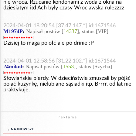
nie wroca. Rzucanie kondonami z woda z okna na
dziesiatym itd Ach byly czasy Wroclawska rulezzzz
2024-04-01 18:20:54 [37.47.147.*] id:1671546
M1974P
:
Napisał postów [
14337
], status [VIP]
Dzisiej to maga polołć ale po drinie :P
2024-04-01 12:58:56 [31.22.102.*] id:1671544
24mikol
:
Napisał postów [
1553
], status [Szycha]
Słowiańskie pierdy. W dzieciństwie zmuszali by pójść
polać kuzynkę, nielubiane sąsiadki itp. Brrrr, od lat nie
praktykuję.
reklama
NAJNOWSZE