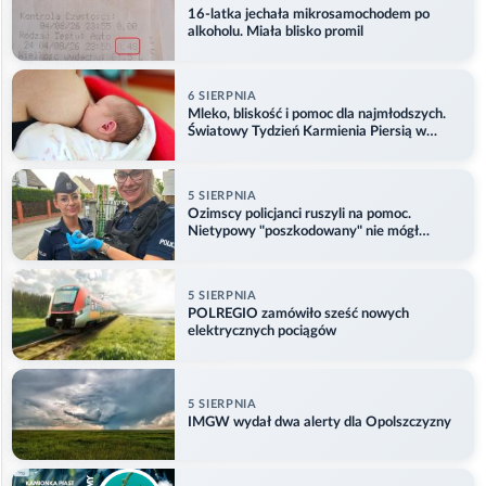
16-latka jechała mikrosamochodem po
alkoholu. Miała blisko promil
6 SIERPNIA
Mleko, bliskość i pomoc dla najmłodszych.
Światowy Tydzień Karmienia Piersią w
Opolu
5 SIERPNIA
Ozimscy policjanci ruszyli na pomoc.
Nietypowy "poszkodowany" nie mógł
odlecieć
5 SIERPNIA
POLREGIO zamówiło sześć nowych
elektrycznych pociągów
5 SIERPNIA
IMGW wydał dwa alerty dla Opolszczyzny