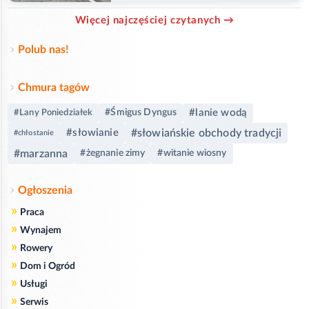
Więcej najczęściej czytanych →
Polub nas!
Chmura tagów
#lanie wodą
#Śmigus Dyngus
#Lany Poniedziałek
#słowianie
#słowiańskie obchody tradycji
#chłostanie
#marzanna
#żegnanie zimy
#witanie wiosny
Ogłoszenia
»
Praca
»
Wynajem
»
Rowery
»
Dom i Ogród
»
Usługi
»
Serwis