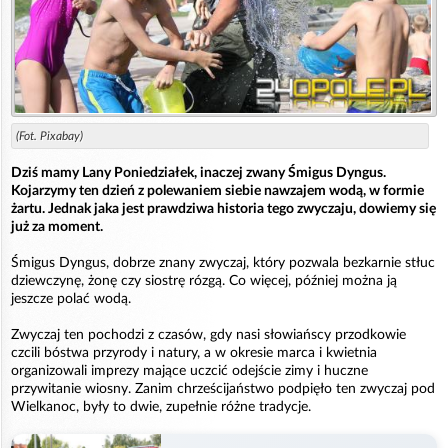
(Fot. Pixabay)
Dziś mamy Lany Poniedziałek, inaczej zwany Śmigus Dyngus.
Kojarzymy ten dzień z polewaniem siebie nawzajem wodą, w formie
żartu. Jednak jaka jest prawdziwa historia tego zwyczaju, dowiemy się
już za moment.
Śmigus Dyngus, dobrze znany zwyczaj, który pozwala bezkarnie stłuc
dziewczynę, żonę czy siostrę rózgą. Co więcej, później można ją
jeszcze polać wodą.
Zwyczaj ten pochodzi z czasów, gdy nasi słowiańscy przodkowie
czcili bóstwa przyrody i natury, a w okresie marca i kwietnia
organizowali imprezy mające uczcić odejście zimy i huczne
przywitanie wiosny. Zanim chrześcijaństwo podpięło ten zwyczaj pod
Wielkanoc, były to dwie, zupełnie różne tradycje.