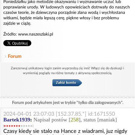
Poniedziałku jako metodzie okazywaniu i wyznawanie uczuć lub
poprawianie urody. W ludowych opowieściach dotrwały do naszych
czasów teorie, że dziewczyna porządnie zlana wodą i wychłostana
witkami, będzie miała lepszą cerę, piękne włosy i bez problemu
zajdzie w ciążę.
Źródło: www.naszeszlaki.pl
Forum
Zarezerwuj unikatowy login zanim wyprzedzą cię inni! Włącz się do dyskusji i
wymieniaj poglądy na różne tematy z aktywną społecznością.
Forum pod artykułem jest w trybie "tylko dla zalogowanych".
2024-04-01 23:07:03 [152.37.85.*] id:1671550
Bartek1939
:
Napisał postów [
258
], status [maniak]
Czasy kiedy sie stalo na Hance z wiadrami, juz nigdy