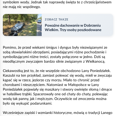
symbolem wody. Jednak tak naprawdę święta te z chrześcijaństwem
nie mają nic wspólnego.
ZOBACZ TAKZE
Poważne dachowanie w Dobrzeniu
Wielkim. Trzy osoby poszkodowane
Pomimo, że przed wiekami śmigus i dyngus były niezwiązanymi ze
sobą słowiańskimi obrzędami, posiadającymi różne pochodzenie i
symbolizującymi różne treści, zostały połączone w jedno. Dziś są
nieodłącznym zwyczajem bardzo silnie związanym z Wielkanocą.
Ciekawostką jest to, że nie wszędzie obchodzono Lany Poniedziałek.
Kaszubi na ten przykład, zamiast polewać się wodą, mieli w zwyczaju
kąpać się w rzece, jeziorze czy morzu. Miało to chronić przed
chorobami i nieszczęściem. Natomiast w Małopolsce w Lany
Poniedziałek pojawiały się maszkary i stwory owinięte słomą i dmące
w hałaśliwe trąbki. Spacerowały one od chaty do chaty, polewając
wodą tak panny, jak i mężczyzn. Oczywiście od zmoczenia można
było się wykupić podarunkami.
Wcześniejsze zapiski i wzmianki historyczne, mówią o tradycji Lanego