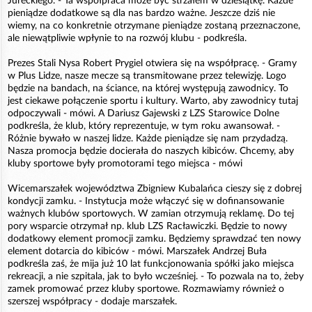
Jureckiego. - Ta współpraca może być strzałem w dziesiątkę. Każde
pieniądze dodatkowe są dla nas bardzo ważne. Jeszcze dziś nie
wiemy, na co konkretnie otrzymane pieniądze zostaną przeznaczone,
ale niewątpliwie wpłynie to na rozwój klubu - podkreśla.
Prezes Stali Nysa Robert Prygiel otwiera się na współpracę. - Gramy
w Plus Lidze, nasze mecze są transmitowane przez telewizję. Logo
będzie na bandach, na ściance, na której występują zawodnicy. To
jest ciekawe połączenie sportu i kultury. Warto, aby zawodnicy tutaj
odpoczywali - mówi. A Dariusz Gajewski z LZS Starowice Dolne
podkreśla, że klub, który reprezentuje, w tym roku awansował. -
Różnie bywało w naszej lidze. Każde pieniądze się nam przydadzą.
Nasza promocja będzie docierała do naszych kibiców. Chcemy, aby
kluby sportowe były promotorami tego miejsca - mówi
Wicemarszałek województwa Zbigniew Kubalańca cieszy się z dobrej
kondycji zamku. - Instytucja może włączyć się w dofinansowanie
ważnych klubów sportowych. W zamian otrzymują reklamę. Do tej
pory wsparcie otrzymał np. klub LZS Racławiczki. Będzie to nowy
dodatkowy element promocji zamku. Będziemy sprawdzać ten nowy
element dotarcia do kibiców - mówi. Marszałek Andrzej Buła
podkreśla zaś, że mija już 10 lat funkcjonowania spółki jako miejsca
rekreacji, a nie szpitala, jak to było wcześniej. - To pozwala na to, żeby
zamek promować przez kluby sportowe. Rozmawiamy również o
szerszej współpracy - dodaje marszałek.