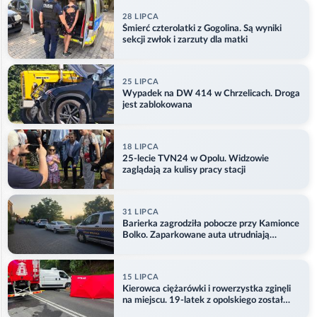
28 LIPCA
Śmierć czterolatki z Gogolina. Są wyniki
sekcji zwłok i zarzuty dla matki
25 LIPCA
Wypadek na DW 414 w Chrzelicach. Droga
jest zablokowana
18 LIPCA
25-lecie TVN24 w Opolu. Widzowie
zaglądają za kulisy pracy stacji
31 LIPCA
Barierka zagrodziła pobocze przy Kamionce
Bolko. Zaparkowane auta utrudniają
przejazd
15 LIPCA
Kierowca ciężarówki i rowerzystka zginęli
na miejscu. 19-latek z opolskiego został
ranny