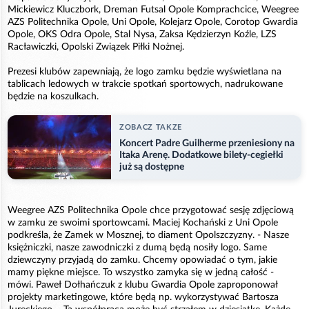
Mickiewicz Kluczbork, Dreman Futsal Opole Komprachcice, Weegree
AZS Politechnika Opole, Uni Opole, Kolejarz Opole, Corotop Gwardia
Opole, OKS Odra Opole, Stal Nysa, Zaksa Kędzierzyn Koźle, LZS
Racławiczki, Opolski Związek Piłki Nożnej.
Prezesi klubów zapewniają, że logo zamku będzie wyświetlana na
tablicach ledowych w trakcie spotkań sportowych, nadrukowane
będzie na koszulkach.
ZOBACZ TAKZE
Koncert Padre Guilherme przeniesiony na
Itaka Arenę. Dodatkowe bilety-cegiełki
już są dostępne
Weegree AZS Politechnika Opole chce przygotować sesję zdjęciową
w zamku ze swoimi sportowcami. Maciej Kochański z Uni Opole
podkreśla, że Zamek w Mosznej, to diament Opolszczyzny. - Nasze
księżniczki, nasze zawodniczki z dumą będą nosiły logo. Same
dziewczyny przyjadą do zamku. Chcemy opowiadać o tym, jakie
mamy piękne miejsce. To wszystko zamyka się w jedną całość -
mówi. Paweł Dołhańczuk z klubu Gwardia Opole zaproponował
projekty marketingowe, które będą np. wykorzystywać Bartosza