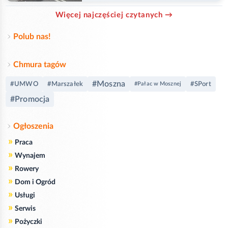
Więcej najczęściej czytanych →
Polub nas!
Chmura tagów
#Moszna
#UMWO
#Marszałek
#SPort
#Pałac w Mosznej
#Promocja
Ogłoszenia
»
Praca
»
Wynajem
»
Rowery
»
Dom i Ogród
»
Usługi
»
Serwis
»
Pożyczki