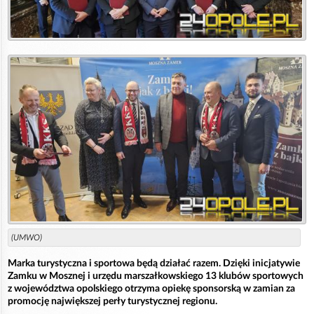
(UMWO)
Marka turystyczna i sportowa będą działać razem. Dzięki inicjatywie
Zamku w Mosznej i urzędu marszałkowskiego 13 klubów sportowych
z województwa opolskiego otrzyma opiekę sponsorską w zamian za
promocję największej perły turystycznej regionu.