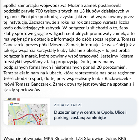
Spółka samorządu województwa Moszna Zamek postanowiła
podzielić prawie 700 tysięcy złotych na 13 klubów działających w
regionie. Pieniądze pochodzą z zysku, jaki został wypracowany przez
tę instytucję. Zaznaczmy, że z roku na rok znacząco wzrasta liczba
osób odwiedzających zabytek. W połączeniu sił chodzi o to, żeby
kluby sportowe grające w ligach centralnych promowały zamek, a to
ma wpłynąć na dotarcie z informacją do osób spoza regionu. Tomasz
Ganczarek, prezes półki Moszna Zamek, informuje, że wcześniej już z
takiego wsparcia korzystały kluby lokalne z okolicy. - To jest próba
połączenia marek, które powinny współpracować. Jesteśmy liderem
turystyki i wyszliśmy z taką propozycją. Do tej pory mamy
podpisanych formalnych i nieformalnych ponad 20 porozumień.
Teraz zależało nam na klubach, które reprezentują nas poza regionem.
Jeżeli chodzi o sport, do tej pory wspieraliśmy klub z Racławiczek -
mówi Tomasz Ganczarek. Zamek otwarty jest również na spotkania i
zjazdy sportowców.
ZOBACZ TAKZE
Duże zmiany w centrum Opola. Ulice i
parkingi zostaną zamknięte
Wsparcie otrzymają: MKS Kluczbork, LZS Starowice Dolne, KKS