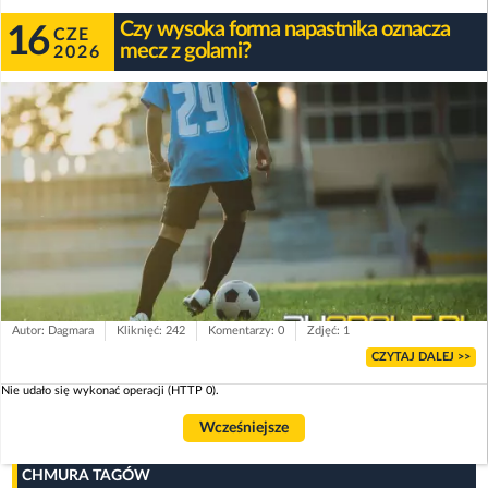
Czy wysoka forma napastnika oznacza
16
CZE
mecz z golami?
2026
Autor: Dagmara
Kliknięć: 242
Komentarzy: 0
Zdjęć: 1
CZYTAJ DALEJ >>
Nie udało się wykonać operacji (HTTP 0).
Wcześniejsze
CHMURA TAGÓW