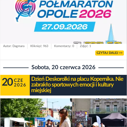
Autor: Dagmara
Kliknięć: 963
Komentarzy: 0
Zdjęć: 1
CZYTAJ DALEJ >>
Sobota, 20 czerwca 2026
Dzień Deskorolki na placu Kopernika. Nie
20
CZE
zabrakło sportowych emocji i kultury
2026
miejskiej