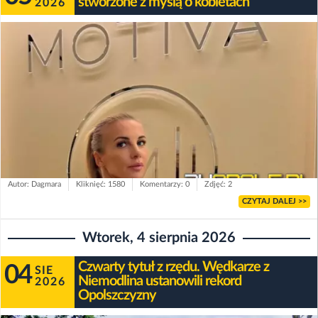
stworzone z myślą o kobietach
2026
Autor: Dagmara
Kliknięć: 1580
Komentarzy: 0
Zdjęć: 2
CZYTAJ DALEJ >>
Wtorek, 4 sierpnia 2026
Czwarty tytuł z rzędu. Wędkarze z
04
SIE
Niemodlina ustanowili rekord
2026
Opolszczyzny