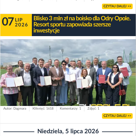
CZYTAJ DALEJ >>
Blisko 3 mln zł na boisko dla Odry Opole.
07
LIP
Resort sportu zapowiada szersze
2026
inwestycje
Autor: Dagmara
Kliknięć: 1618
Komentarzy: 1
Zdjęć: 1
CZYTAJ DALEJ >>
Niedziela, 5 lipca 2026