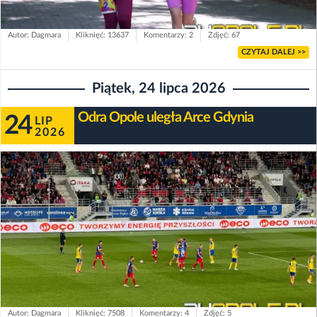
Autor: Dagmara
Kliknięć: 13637
Komentarzy: 2
Zdjęć: 67
CZYTAJ DALEJ >>
Piątek, 24 lipca 2026
Odra Opole uległa Arce Gdynia
24
LIP
2026
Autor: Dagmara
Kliknięć: 7508
Komentarzy: 4
Zdjęć: 5