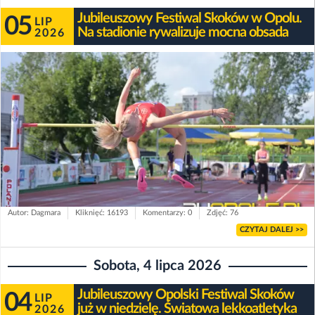
Jubileuszowy Festiwal Skoków w Opolu.
05
LIP
Na stadionie rywalizuje mocna obsada
2026
Autor: Dagmara
Kliknięć: 16193
Komentarzy: 0
Zdjęć: 76
CZYTAJ DALEJ >>
Sobota, 4 lipca 2026
Jubileuszowy Opolski Festiwal Skoków
04
LIP
już w niedzielę. Światowa lekkoatletyka
2026