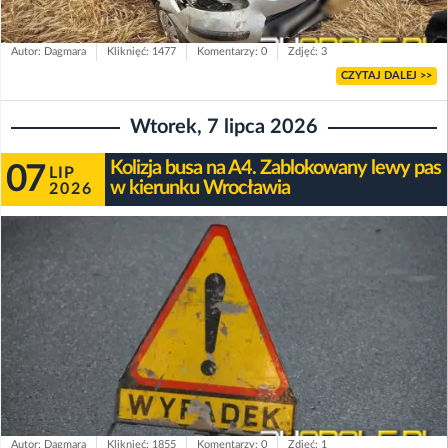
Autor: Dagmara
Kliknięć: 1477
Komentarzy: 0
Zdjęć: 3
CZYTAJ DALEJ >>
Wtorek, 7 lipca 2026
Kolizja busa na A4. Zablokowany lewy pas
07
LIP
w kierunku Wrocławia
2026
Autor: Dagmara
Kliknięć: 1855
Komentarzy: 0
Zdjęć: 1