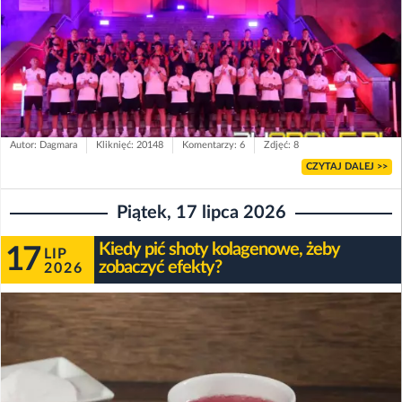
Autor: Dagmara
Kliknięć: 20148
Komentarzy: 6
Zdjęć: 8
CZYTAJ DALEJ >>
Piątek, 17 lipca 2026
Kiedy pić shoty kolagenowe, żeby
17
LIP
zobaczyć efekty?
2026