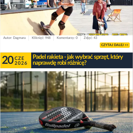
Autor: Dagmara
Kliknięć: 948
Komentarzy: 0
Zdjęć: 43
CZYTAJ DALEJ >>
Padel rakieta - jak wybrać sprzęt, który
20
CZE
naprawdę robi różnicę?
2026