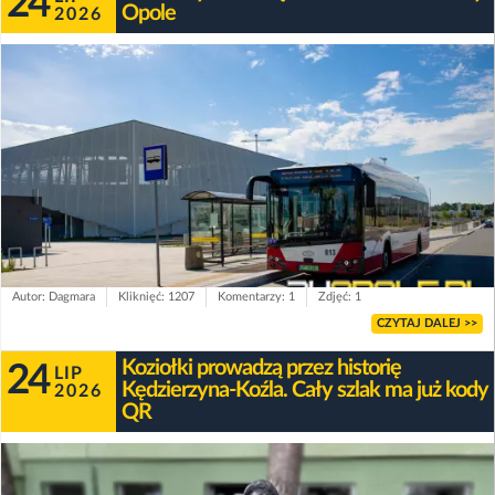
24
Opole
2026
Autor: Dagmara
Kliknięć: 1207
Komentarzy: 1
Zdjęć: 1
CZYTAJ DALEJ >>
Koziołki prowadzą przez historię
24
LIP
Kędzierzyna-Koźla. Cały szlak ma już kody
2026
QR