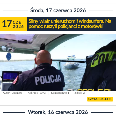
Środa, 17 czerwca 2026
Silny wiatr unieruchomił windsurfera. Na
17
CZE
pomoc ruszyli policjanci z motorówki
2026
Autor: Dagmara
Kliknięć: 1073
Komentarzy: 1
Zdjęć: 2
CZYTAJ DALEJ >>
Wtorek, 16 czerwca 2026