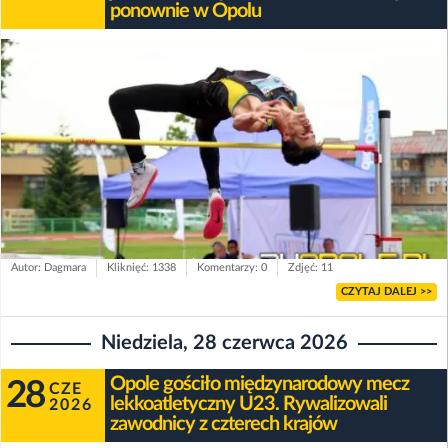
ponownie w Opolu
Autor: Dagmara
Kliknięć: 1338
Komentarzy: 0
Zdjęć: 11
CZYTAJ DALEJ >>
Niedziela, 28 czerwca 2026
Opole gościło międzynarodowy mecz
28
CZE
lekkoatletyczny U23. Rywalizowali
2026
zawodnicy z czterech krajów