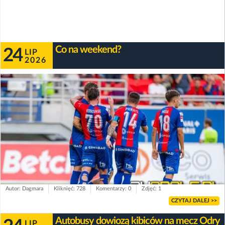
Co na weekend?
24
LIP
2026
Autor: Dagmara
Kliknięć: 728
Komentarzy: 0
Zdjęć: 1
CZYTAJ DALEJ >>
Autobusy dowiozą kibiców na mecz Odry
LIP