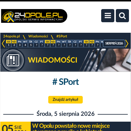
>
>
24opole.pl
Wiadomości
#SPort
SIERPIEŃ 2026
1
2
3
4
5
?
?
?
?
?
?
?
?
?
?
?
?
?
?
?
?
?
# SPort
Znajdź artykuł
Środa, 5 sierpnia 2026
W Opolu powstało nowe miejsce
05
SIE