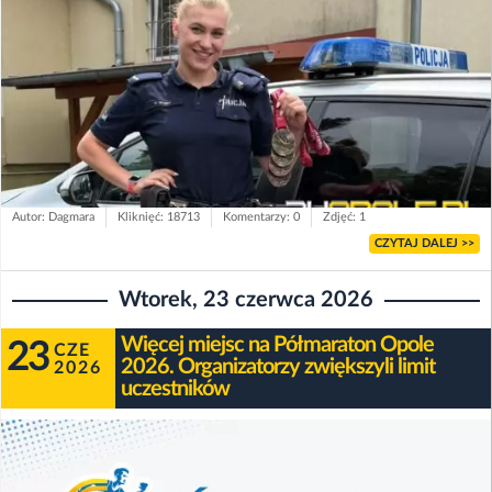
Autor: Dagmara
Kliknięć: 18713
Komentarzy: 0
Zdjęć: 1
CZYTAJ DALEJ >>
Wtorek, 23 czerwca 2026
Więcej miejsc na Półmaraton Opole
23
CZE
2026. Organizatorzy zwiększyli limit
2026
uczestników