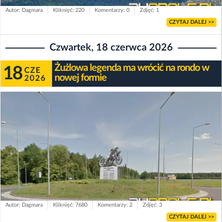
Autor: Dagmara
Kliknięć: 220
Komentarzy: 0
Zdjęć: 1
CZYTAJ DALEJ >>
Czwartek, 18 czerwca 2026
Żużlowa legenda ma wrócić na rondo w
18
CZE
nowej formie
2026
Autor: Dagmara
Kliknięć: 7680
Komentarzy: 2
Zdjęć: 3
CZYTAJ DALEJ >>