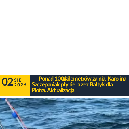
Ponad 100 kilometrów za nią. Karolina
02
SIE
Szczepaniak płynie przez Bałtyk dla
2026
Piotra. Aktualizacja