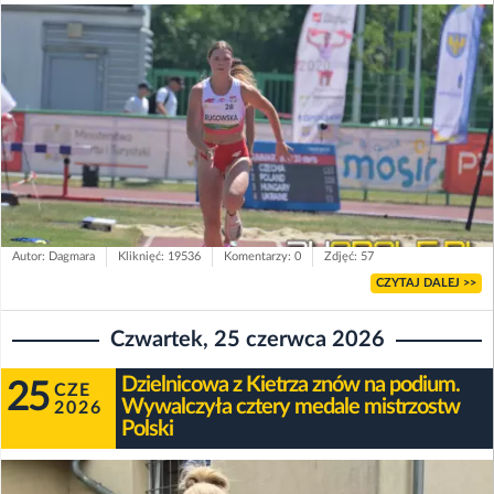
Autor: Dagmara
Kliknięć: 19536
Komentarzy: 0
Zdjęć: 57
CZYTAJ DALEJ >>
Czwartek, 25 czerwca 2026
Dzielnicowa z Kietrza znów na podium.
25
CZE
Wywalczyła cztery medale mistrzostw
2026
Polski