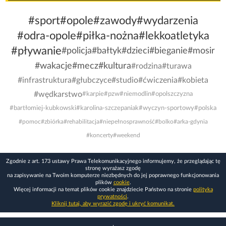
#sport
#opole
#zawody
#wydarzenia
#odra-opole
#piłka-nożna
#lekkoatletyka
#pływanie
#policja
#bałtyk
#dzieci
#bieganie
#mosir
#wakacje
#mecz
#kultura
#rodzina
#turawa
#infrastruktura
#głubczyce
#studio
#ćwiczenia
#kobieta
#wędkarstwo
#karpie
#pzw
#niemodlin
#opolszczyzna
#bartłomiej-kubkowski
#karolina-szczepaniak
#wyczyn-sportowy
#polska
#pomoc
#zbiórka
#rehabilitacja
#niepełnosprawność
#bolko
#arka-gdynia
#koncerty
#weekend
Zgodnie z art. 173 ustawy Prawa Telekomunikacyjnego informujemy, że przeglądając tę
stronę wyrażasz zgodę
na zapisywanie na Twoim komputerze niezbędnych do jej poprawnego funkcjonowania
plików
cookie
.
Więcej informacji na temat plików cookie znajdziecie Państwo na stronie
polityka
prywatności
.
Kliknij tutaj, aby wyrazić zgodę i ukryć komunikat.