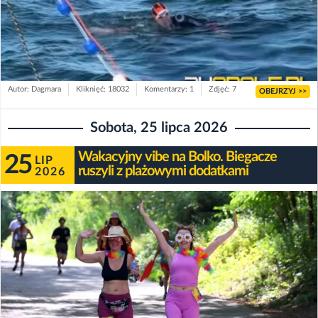
Autor: Dagmara
Kliknięć: 18032
Komentarzy: 1
Zdjęć: 7
OBEJRZYJ >>
Sobota, 25 lipca 2026
Wakacyjny vibe na Bolko. Biegacze
25
LIP
ruszyli z plażowymi dodatkami
2026