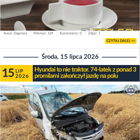
Autor: Dagmara
Kliknięć: 129
Komentarzy: 0
Zdjęć: 1
CZYTAJ DALEJ >>
Środa, 15 lipca 2026
Hyundai to nie traktor. 74-latek z ponad 3
15
LIP
promilami zakończył jazdę na polu
2026