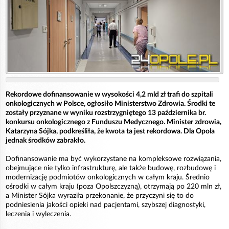
Rekordowe dofinansowanie w wysokości 4,2 mld zł trafi do szpitali
onkologicznych w Polsce, ogłosiło Ministerstwo Zdrowia. Środki te
zostały przyznane w wyniku rozstrzygniętego 13 października br.
konkursu onkologicznego z Funduszu Medycznego. Minister zdrowia,
Katarzyna Sójka, podkreśliła, że kwota ta jest rekordowa. Dla Opola
jednak środków zabrakło.
Dofinansowanie ma być wykorzystane na kompleksowe rozwiązania,
obejmujące nie tylko infrastrukturę, ale także budowę, rozbudowę i
modernizację podmiotów onkologicznych w całym kraju. Średnio
ośrodki w całym kraju (poza Opolszczyzną), otrzymają po 220 mln zł,
a Minister Sójka wyraziła przekonanie, że przyczyni się to do
podniesienia jakości opieki nad pacjentami, szybszej diagnostyki,
leczenia i wyleczenia.