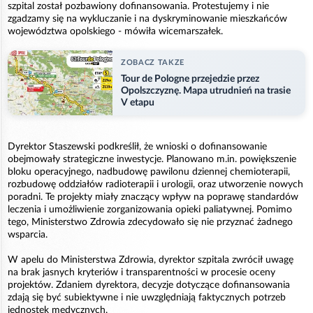
szpital został pozbawiony dofinansowania. Protestujemy i nie
zgadzamy się na wykluczanie i na dyskryminowanie mieszkańców
województwa opolskiego - mówiła wicemarszałek.
ZOBACZ TAKZE
Tour de Pologne przejedzie przez
Opolszczyznę. Mapa utrudnień na trasie
V etapu
Dyrektor Staszewski podkreślił, że wnioski o dofinansowanie
obejmowały strategiczne inwestycje. Planowano m.in. powiększenie
bloku operacyjnego, nadbudowę pawilonu dziennej chemioterapii,
rozbudowę oddziałów radioterapii i urologii, oraz utworzenie nowych
poradni. Te projekty miały znaczący wpływ na poprawę standardów
leczenia i umożliwienie zorganizowania opieki paliatywnej. Pomimo
tego, Ministerstwo Zdrowia zdecydowało się nie przyznać żadnego
wsparcia.
W apelu do Ministerstwa Zdrowia, dyrektor szpitala zwrócił uwagę
na brak jasnych kryteriów i transparentności w procesie oceny
projektów. Zdaniem dyrektora, decyzje dotyczące dofinansowania
zdają się być subiektywne i nie uwzględniają faktycznych potrzeb
jednostek medycznych.