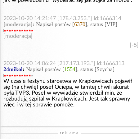
jak w powiedzeniu "wybierać się jak sójka za morze".
2023-10-20 14:21:47 [178.43.253.*] id:1666314
[moderacja]:
Napisał postów [
6370
], status [VIP]
[moderacja]
[-5]
2023-10-20 14:06:24 [217.173.193.*] id:1666313
24mikol
:
Napisał postów [
1554
], status [Szycha]
W czasie festynu starostwa w Krapkowicach pojawił
się (na chwilę) poseł Ociepa, w tamtej chwili akurat
była TVP3. Poseł w wywiadzie stwierdził min, że
rozbudują szpital w Krapkowicach. Jest tak sprawny
więc i w tej sprawie pomoże.
reklama