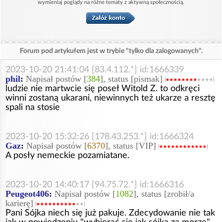
wymieniaj poglądy na różne tematy z aktywną społecznością.
Forum pod artykułem jest w trybie "tylko dla zalogowanych".
2023-10-20 21:41:04 [83.4.112.*] id:1666339
phil
:
Napisał postów [
384
], status [pismak]
ludzie nie martwcie się poseł Witold Z. to odkręci
winni zostaną ukarani, niewinnych też ukarze a resztę
spali na stosie
2023-10-20 15:32:26 [178.43.253.*] id:1666324
Gaz
:
Napisał postów [
6370
], status [VIP]
A posły nemeckie pozamiatane.
2023-10-20 14:40:17 [94.75.72.*] id:1666316
Peugeot406
:
Napisał postów [
1082
], status [zrobił/a
karierę]
Pani Sójka niech się już pakuje. Zdecydowanie nie tak