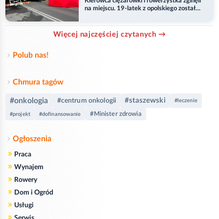
Kierowca ciężarówki i rowerzystka zginęli
na miejscu. 19-latek z opolskiego został
ranny
Więcej najczęściej czytanych →
Polub nas!
Chmura tagów
#onkologia
#staszewski
#centrum onkologii
#leczenie
#Minister zdrowia
#projekt
#dofinansowanie
Ogłoszenia
»
Praca
»
Wynajem
»
Rowery
»
Dom i Ogród
»
Usługi
»
Serwis