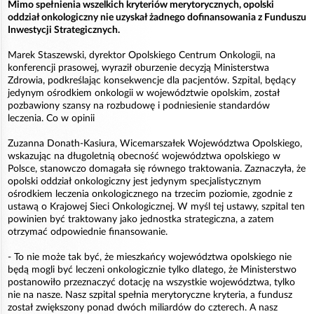
Mimo spełnienia wszelkich kryteriów merytorycznych, opolski
oddział onkologiczny nie uzyskał żadnego dofinansowania z Funduszu
Inwestycji Strategicznych.
Marek Staszewski, dyrektor Opolskiego Centrum Onkologii, na
konferencji prasowej, wyraził oburzenie decyzją Ministerstwa
Zdrowia, podkreślając konsekwencje dla pacjentów. Szpital, będący
jedynym ośrodkiem onkologii w województwie opolskim, został
pozbawiony szansy na rozbudowę i podniesienie standardów
leczenia. Co w opinii
Zuzanna Donath-Kasiura, Wicemarszałek Województwa Opolskiego,
wskazując na długoletnią obecność województwa opolskiego w
Polsce, stanowczo domagała się równego traktowania. Zaznaczyła, że
opolski oddział onkologiczny jest jedynym specjalistycznym
ośrodkiem leczenia onkologicznego na trzecim poziomie, zgodnie z
ustawą o Krajowej Sieci Onkologicznej. W myśl tej ustawy, szpital ten
powinien być traktowany jako jednostka strategiczna, a zatem
otrzymać odpowiednie finansowanie.
- To nie może tak być, że mieszkańcy województwa opolskiego nie
będą mogli być leczeni onkologicznie tylko dlatego, że Ministerstwo
postanowiło przeznaczyć dotację na wszystkie województwa, tylko
nie na nasze. Nasz szpital spełnia merytoryczne kryteria, a fundusz
został zwiększony ponad dwóch miliardów do czterech. A nasz