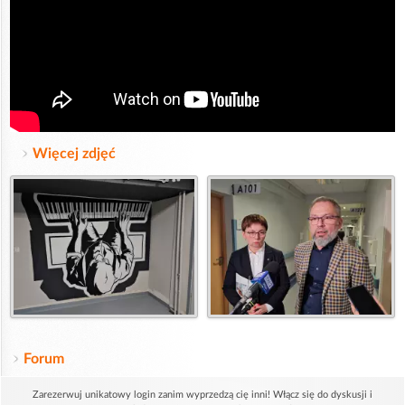
Więcej zdjęć
Forum
Zarezerwuj unikatowy login zanim wyprzedzą cię inni! Włącz się do dyskusji i