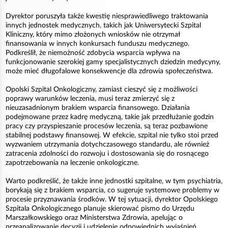
Dyrektor poruszyła także kwestię niesprawiedliwego traktowania
innych jednostek medycznych, takich jak Uniwersytecki Szpital
Kliniczny, który mimo złożonych wniosków nie otrzymał
finansowania w innych konkursach funduszu medycznego.
Podkreślił, że niemożność zdobycia wsparcia wpływa na
funkcjonowanie szerokiej gamy specjalistycznych dziedzin medycyny,
może mieć długofalowe konsekwencje dla zdrowia społeczeństwa.
Opolski Szpital Onkologiczny, zamiast cieszyć się z możliwości
poprawy warunków leczenia, musi teraz zmierzyć się z
nieuzasadnionym brakiem wsparcia finansowego. Działania
podejmowane przez kadrę medyczną, takie jak przedłużanie godzin
pracy czy przyspieszanie procesów leczenia, są teraz pozbawione
stabilnej podstawy finansowej. W efekcie, szpital nie tylko stoi przed
wyzwaniem utrzymania dotychczasowego standardu, ale również
zatracenia zdolności do rozwoju i dostosowania się do rosnącego
zapotrzebowania na leczenie onkologiczne.
Warto podkreślić, że także inne jednostki szpitalne, w tym psychiatria,
borykają się z brakiem wsparcia, co sugeruje systemowe problemy w
procesie przyznawania środków. W tej sytuacji, dyrektor Opolskiego
Szpitala Onkologicznego planuje skierować pismo do Urzędu
Marszałkowskiego oraz Ministerstwa Zdrowia, apelując o
przeanalizowanie decyzji i udzielenie odpowiednich wyjaśnień.