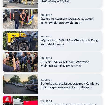
Dwie osoby w szpitalu
28 LIPCA
Śmierć czterolatki z Gogolina. Są wyniki
sekcji zwłok i zarzuty dla matki
25 LIPCA
Wypadek na DW 414 w Chrzelicach. Droga
jest zablokowana
18 LIPCA
25-lecie TVN24 w Opolu. Widzowie
zaglądają za kulisy pracy stacji
31 LIPCA
Barierka zagrodziła pobocze przy Kamionce
Bolko. Zaparkowane auta utrudniają
przejazd
15 LIPCA