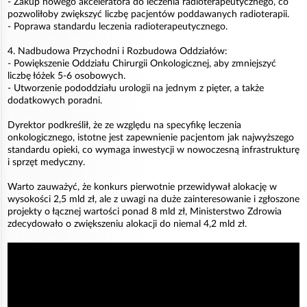
- Zakup nowego akceleratora do leczenia radioterapeutycznego, co
pozwoliłoby zwiększyć liczbę pacjentów poddawanych radioterapii.
- Poprawa standardu leczenia radioterapeutycznego.
4. Nadbudowa Przychodni i Rozbudowa Oddziałów:
- Powiększenie Oddziału Chirurgii Onkologicznej, aby zmniejszyć
liczbę łóżek 5-6 osobowych.
- Utworzenie pododdziału urologii na jednym z pięter, a także
dodatkowych poradni.
Dyrektor podkreślił, że ze względu na specyfikę leczenia
onkologicznego, istotne jest zapewnienie pacjentom jak najwyższego
standardu opieki, co wymaga inwestycji w nowoczesną infrastrukturę
i sprzęt medyczny.
Warto zauważyć, że konkurs pierwotnie przewidywał alokację w
wysokości 2,5 mld zł, ale z uwagi na duże zainteresowanie i zgłoszone
projekty o łącznej wartości ponad 8 mld zł, Ministerstwo Zdrowia
zdecydowało o zwiększeniu alokacji do niemal 4,2 mld zł.