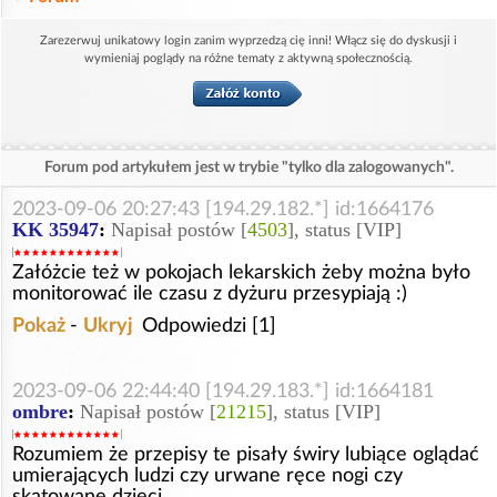
Zarezerwuj unikatowy login zanim wyprzedzą cię inni! Włącz się do dyskusji i
wymieniaj poglądy na różne tematy z aktywną społecznością.
Forum pod artykułem jest w trybie "tylko dla zalogowanych".
2023-09-06 20:27:43 [194.29.182.*] id:1664176
KK 35947
:
Napisał postów [
4503
], status [VIP]
Załóżcie też w pokojach lekarskich żeby można było
monitorować ile czasu z dyżuru przesypiają :)
Pokaż
-
Ukryj
Odpowiedzi [1]
2023-09-06 22:44:40 [194.29.183.*] id:1664181
ombre
:
Napisał postów [
21215
], status [VIP]
Rozumiem że przepisy te pisały świry lubiące oglądać
umierających ludzi czy urwane ręce nogi czy
skatowane dzieci.