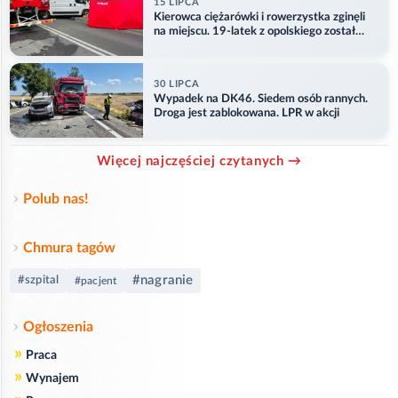
15 LIPCA
Kierowca ciężarówki i rowerzystka zginęli
na miejscu. 19-latek z opolskiego został
ranny
30 LIPCA
Wypadek na DK46. Siedem osób rannych.
Droga jest zablokowana. LPR w akcji
Więcej najczęściej czytanych →
Polub nas!
Chmura tagów
#nagranie
#szpital
#pacjent
Ogłoszenia
»
Praca
»
Wynajem