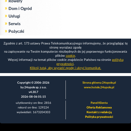
»
Rowery
»
Dom i Ogród
»
Usługi
»
Serwis
»
Pożyczki
Zgodnie z art. 173 ustawy Prawa Telekomunikacyjnego informujemy, że przeglądając tę
stronę wyrażasz zgodę
na zapisywanie na Twoim komputerze niezbędnych do jej poprawnego funkcjonowania
plików
cookie
.
Więcej informacji na temat plików cookie znajdziecie Państwo na stronie
polityka
prywatności
.
Kliknij tutaj, aby wyrazić zgodę i ukryć komunikat.
Copyright © 2006-2026
Strona główna 24opole.pl
by 24opole sp. z o.o.
www.hotele.24opole.pl
v4.30.7
2026-08-06 01:15
użytkownicy on-line: 2816
Panel Klienta
rekord on-line: 129224
Oferta Reklamowa
wyświetleń: 1673204303
Kontakt z redakcją
Polityka prywatności