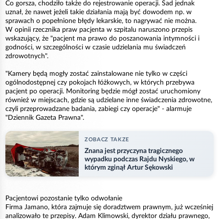
Co gorsza, chodziło także do rejestrowanie operacji. Sad jednak
uznał, że nawet jeżeli takie działania mają być dowodem np. w
sprawach o popełnione błędy lekarskie, to nagrywać nie można.
W opinii rzecznika praw pacjenta w szpitalu naruszono przepis
wskazujący, że "pacjent ma prawo do poszanowania intymności i
godności, w szczególności w czasie udzielania mu świadczeń
zdrowotnych".
"Kamery będą mogły zostać zainstalowane nie tylko w części
ogólnodostępnej czy pokojach łóżkowych, w których przebywa
pacjent po operacji. Monitoring będzie mógł zostać uruchomiony
również w miejscach, gdzie są udzielane inne świadczenia zdrowotne,
czyli przeprowadzane badania, zabiegi czy operacje" - alarmuje
"Dziennik Gazeta Prawna".
ZOBACZ TAKZE
Znana jest przyczyna tragicznego
wypadku podczas Rajdu Nyskiego, w
którym zginął Artur Sękowski
Pacjentowi pozostanie tylko odwołanie
Firma Jamano, która zajmuje się doradztwem prawnym, już wcześniej
analizowało te przepisy. Adam Klimowski, dyrektor działu prawnego,