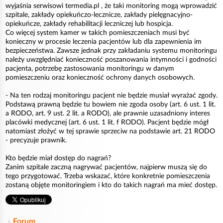
wyjaśnia serwisowi termedia.pl , że taki monitoring mogą wprowadzić
szpitale, zakłady opiekuńczo-lecznicze, zakłady pielęgnacyjno-
opiekuńcze, zakłady rehabilitacji leczniczej lub hospicja.
Co więcej system kamer w takich pomieszczeniach musi być
konieczny w procesie leczenia pacjentów lub dla zapewnienia im
bezpieczeństwa. Zawsze jednak przy zakładaniu systemu monitoringu
należy uwzględniać konieczność poszanowania intymności i godności
pacjenta, potrzebę zastosowania monitoringu w danym
pomieszczeniu oraz konieczność ochrony danych osobowych.
- Na ten rodzaj monitoringu pacjent nie będzie musiał wyrażać zgody.
Podstawą prawną będzie tu bowiem nie zgoda osoby (art. 6 ust. 1 lit.
a RODO, art. 9 ust. 2 lit. a RODO), ale prawnie uzasadniony interes
placówki medycznej (art. 6 ust. 1 lit. f RODO). Pacjent będzie mógł
natomiast złożyć w tej sprawie sprzeciw na podstawie art. 21 RODO
- precyzuje prawnik.
Kto będzie miał dostęp do nagrań?
Zanim szpitale zaczną nagrywać pacjentów, najpierw muszą się do
tego przygotować. Trzeba wskazać, które konkretnie pomieszczenia
zostaną objęte monitoringiem i kto do takich nagrań ma mieć dostęp.
Forum