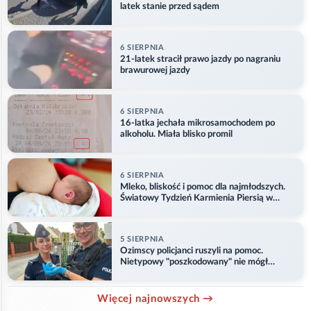
latek stanie przed sądem
6 SIERPNIA
21-latek stracił prawo jazdy po nagraniu
brawurowej jazdy
6 SIERPNIA
16-latka jechała mikrosamochodem po
alkoholu. Miała blisko promil
6 SIERPNIA
Mleko, bliskość i pomoc dla najmłodszych.
Światowy Tydzień Karmienia Piersią w
Opolu
5 SIERPNIA
Ozimscy policjanci ruszyli na pomoc.
Nietypowy "poszkodowany" nie mógł
odlecieć
Więcej najnowszych →