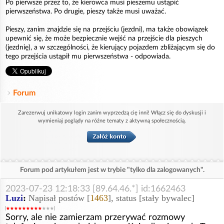
Po pierwsze przez to, że kierowca musi pieszemu ustąpić
pierwszeństwa. Po drugie, pieszy także musi uważać.
Pieszy, zanim znajdzie się na przejściu (jezdni), ma także obowiązek
upewnić się, że może bezpiecznie wejść na przejście dla pieszych
(jezdnię), a w szczególności, że kierujący pojazdem zbliżającym się do
tego przejścia ustąpił mu pierwszeństwa - odpowiada.
Forum
Zarezerwuj unikatowy login zanim wyprzedzą cię inni! Włącz się do dyskusji i
wymieniaj poglądy na różne tematy z aktywną społecznością.
Forum pod artykułem jest w trybie "tylko dla zalogowanych".
2023-07-23 12:18:33 [89.64.46.*] id:1662463
Luzi
:
Napisał postów [
1463
], status [stały bywalec]
Sorry, ale nie zamierzam przerywać rozmowy