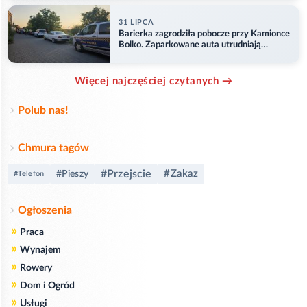
31 LIPCA
Barierka zagrodziła pobocze przy Kamionce
Bolko. Zaparkowane auta utrudniają
przejazd
Więcej najczęściej czytanych →
Polub nas!
Chmura tagów
#Przejscie
#Zakaz
#Pieszy
#Telefon
Ogłoszenia
»
Praca
»
Wynajem
»
Rowery
»
Dom i Ogród
»
Usługi