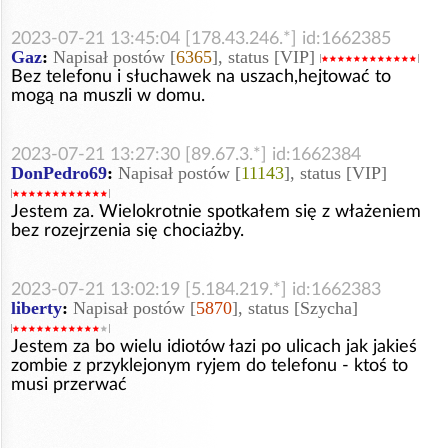
2023-07-21 13:45:04 [178.43.246.*] id:1662385
Gaz
:
Napisał postów [
6365
], status [VIP]
Bez telefonu i słuchawek na uszach,hejtować to
mogą na muszli w domu.
2023-07-21 13:27:30 [89.67.3.*] id:1662384
DonPedro69
:
Napisał postów [
11143
], status [VIP]
Jestem za. Wielokrotnie spotkałem się z włażeniem
bez rozejrzenia się chociażby.
2023-07-21 13:02:19 [5.184.219.*] id:1662383
liberty
:
Napisał postów [
5870
], status [Szycha]
Jestem za bo wielu idiotów łazi po ulicach jak jakieś
zombie z przyklejonym ryjem do telefonu - ktoś to
musi przerwać