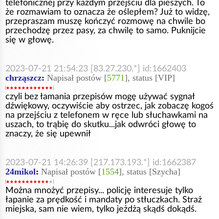
telefonicznej przy każdym przejściu dla pieszych. To
że rozmawiam to oznacza że oślepłem? Już to widzę,
przepraszam muszę kończyć rozmowę na chwile bo
przechodzę przez pasy, za chwilę to samo. Puknijcie
się w głowę.
2023-07-21 21:54:23 [83.27.230.*] id:1662403
chrząszcz
:
Napisał postów [
5771
], status [VIP]
czyli bez łamania przepisów mogę używać sygnał
dźwiękowy, oczywiście aby ostrzec, jak zobaczę kogoś
na przejściu z telefonem w ręce lub słuchawkami na
uszach, to trąbię do skutku...jak odwróci głowę to
znaczy, że się upewnił
2023-07-21 14:26:39 [217.173.193.*] id:1662387
24mikol
:
Napisał postów [
1554
], status [Szycha]
Można mnożyć przepisy... policję interesuje tylko
łapanie za prędkość i mandaty po stłuczkach. Straż
miejska, sam nie wiem, tylko jeżdżą skądś dokądś.