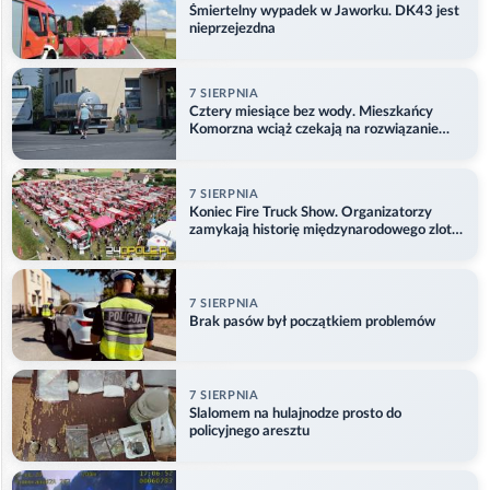
Śmiertelny wypadek w Jaworku. DK43 jest
nieprzejezdna
7 SIERPNIA
Cztery miesiące bez wody. Mieszkańcy
Komorzna wciąż czekają na rozwiązanie
problemu
7 SIERPNIA
Koniec Fire Truck Show. Organizatorzy
zamykają historię międzynarodowego zlotu
w Główczycach
7 SIERPNIA
Brak pasów był początkiem problemów
7 SIERPNIA
Slalomem na hulajnodze prosto do
policyjnego aresztu