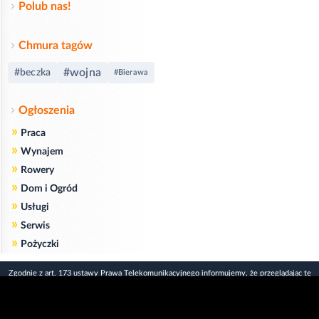
Polub nas!
Chmura tagów
#wojna
#beczka
#Bierawa
Ogłoszenia
»
Praca
»
Wynajem
»
Rowery
»
Dom i Ogród
»
Usługi
»
Serwis
»
Pożyczki
Zgodnie z art. 173 ustawy Prawa Telekomunikacyjnego informujemy, że przeglądając tę
stronę wyrażasz zgodę
na zapisywanie na Twoim komputerze niezbędnych do jej poprawnego funkcjonowania
plików
cookie
.
Więcej informacji na temat plików cookie znajdziecie Państwo na stronie
polityka