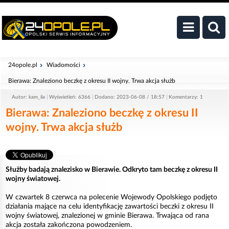
24opole.pl
Wiadomości
Bierawa: Znaleziono beczkę z okresu II wojny. Trwa akcja służb
Autor: kam_ila
Wyświetleń: 6366
Dodano: 2023-06-08 / 18:57
Komentarzy: 1
Bierawa: Znaleziono beczkę z okresu II
wojny. Trwa akcja służb
Służby badają znalezisko w Bierawie. Odkryto tam beczkę z okresu II
wojny światowej.
W czwartek 8 czerwca na polecenie Wojewody Opolskiego podjęto
działania mające na celu identyfikację zawartości beczki z okresu II
wojny światowej, znalezionej w gminie Bierawa. Trwająca od rana
akcja została zakończona powodzeniem.