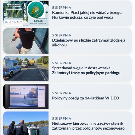
5 SIERPNIA
Kamionka Piast jakiej nie widać z brzegu.
Nurkowie pokażą, co żyje pod wodą
5 SIERPNIA
Dzielnicowy po służbie zatrzymał złodzieja
alkoholu
5 SIERPNIA
Sprzedawał węgiel z dostawczaka.
Zakończył trasę na policyjnym parkingu
5 SIERPNIA
Policyjny pościg za 14-latkiem WIDEO
5 SIERPNIA
Nietrzeźwy kierowca i nietrzeźwy sternik
zatrzymani przez policjantów sezonowego
ogniwa wodnego