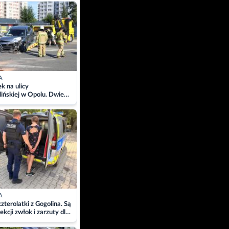
ach
A
 na ulicy
ińskiej w Opolu. Dwie
 szpitalu
A
zterolatki z Gogolina. Są
ekcji zwłok i zarzuty dla