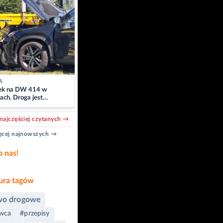
A
k na DW 414 w
ach. Droga jest
owana
najczęściej czytanych →
cej najnowszych →
b nas!
ra tagów
wo drogowe
owca
#przepisy