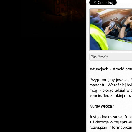
(Fot. iStock)
sytuacjach - stracić pra
Przypomnijmy jeszcze, 
mandatu. Wcześniej był
mógł - biorąc udział w
koncie. Teraz takiej moż
Kursy wrócą?
Jest jednak szansa, że 
już decyzję w tej spraw
rozwiązań informatyczn