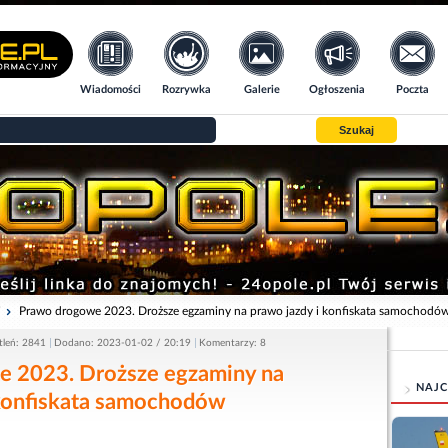
Wiadomości
Rozrywka
Galerie
Ogłoszenia
Poczta
Szukaj
i
Prawo drogowe 2023. Droższe egzaminy na prawo jazdy i konfiskata samochodó
tleń: 2841
Dodano: 2023-01-02 / 20:19
Komentarzy: 8
 2023. Droższe egzaminy na
NAJC
 konfiskata samochodów