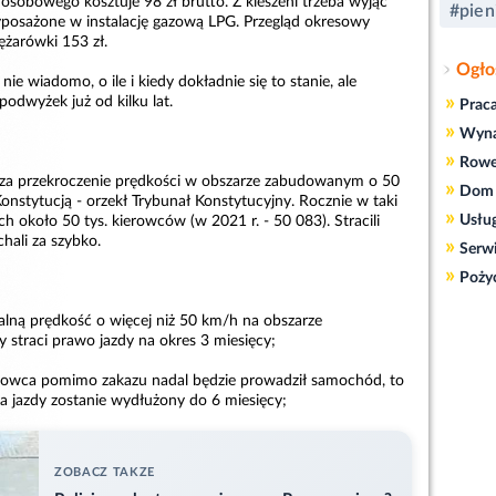
sobowego kosztuje 98 zł brutto. Z kieszeni trzeba wyjąć
#pien
 wyposażone w instalację gazową LPG. Przegląd okresowy
iężarówki 153 zł.
Ogło
nie wiadomo, o ile i kiedy dokładnie się to stanie, ale
»
podwyżek już od kilku lat.
Prac
»
Wyn
»
Rowe
 za przekroczenie prędkości w obszarze zabudowanym o 50
»
Dom 
onstytucją - orzekł Trybunał Konstytucyjny. Rocznie w taki
»
Usłu
h około 50 tys. kierowców (w 2021 r. - 50 083). Stracili
chali za szybko.
»
Serw
»
Poży
alną prędkość o więcej niż 50 km/h na obszarze
 straci prawo jazdy na okres 3 miesięcy;
ierowca pomimo zakazu nadal będzie prowadził samochód, to
a jazdy zostanie wydłużony do 6 miesięcy;
ZOBACZ TAKZE