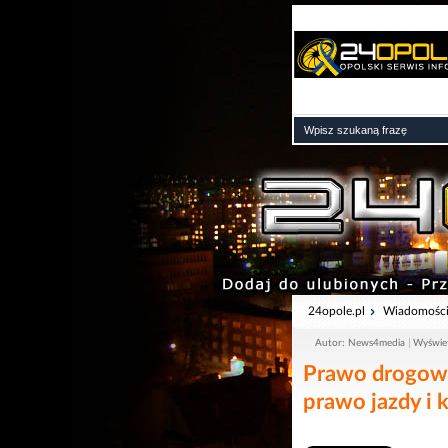
24opole.pl
Wiadomośc
Autor: News4media
Wyświe
Prawo drogowe
prawo jazdy i