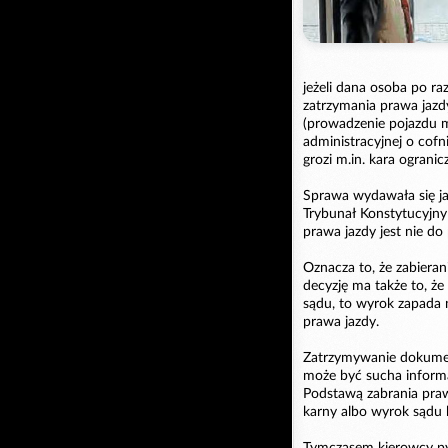
jeżeli dana osoba po r
zatrzymania prawa jazdy
(prowadzenie pojazdu m
administracyjnej o cofn
grozi m.in. kara ograni
Sprawa wydawała się ja
Trybunał Konstytucyjny
prawa jazdy jest nie do 
Oznacza to, że zabieran
decyzję ma także to, że
sądu, to wyrok zapada n
prawa jazdy.
Zatrzymywanie dokument
może być sucha informac
Podstawą zabrania pra
karny albo wyrok sądu 
Tymczasem kierowcy pyta