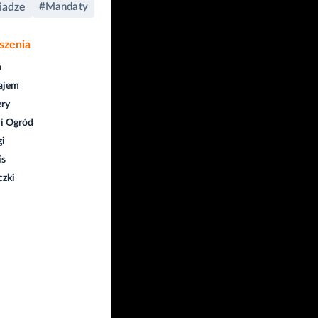
iadze
#Mandaty
szenia
a
ajem
ry
i Ogród
gi
is
czki