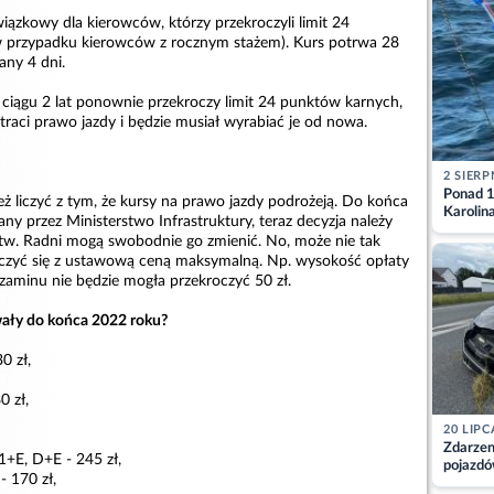
ązkowy dla kierowców, którzy przekroczyli limit 24
 przypadku kierowców z rocznym stażem). Kurs potrwa 28
any 4 dni.
ciągu 2 lat ponownie przekroczy limit 24 punktów karnych,
raci prawo jazdy i będzie musiał wyrabiać je od nowa.
2 SIERP
Ponad 1
ż liczyć z tym, że kursy na prawo jazdy podrożeją. Do końca
Karolin
any przez Ministerstwo Infrastruktury, teraz decyzja należy
przez Ba
w. Radni mogą swobodnie go zmienić. No, może nie tak
Aktuali
iczyć się z ustawową ceną maksymalną. Np. wysokość opłaty
zaminu nie będzie mogła przekroczyć 50 zł.
wały do końca 2022 roku?
0 zł,
0 zł,
20 LIPC
Zdarzen
1+E, D+E - 245 zł,
pojazdó
- 170 zł,
z kiero