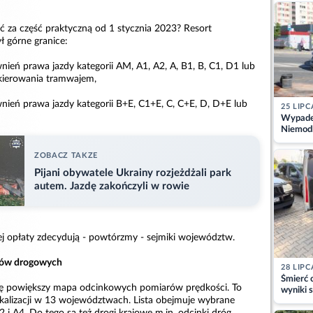
kajdank
cić za część praktyczną od 1 stycznia 2023? Resort
ł górne granice:
nień prawa jazdy kategorii AM, A1, A2, A, B1, B, C1, D1 lub
kierowania tramwajem,
wnień prawa jazdy kategorii B+E, C1+E, C, C+E, D, D+E lub
25 LIPC
Wypadek
Niemodl
osoby w
ZOBACZ TAKZE
Pijani obywatele Ukrainy rozjeżdżali park
autem. Jazdę zakończyli w rowie
j opłaty zdecydują - powtórzmy - sejmiki województw.
atów drogowych
28 LIPC
Śmierć c
ię powiększy mapa odcinkowych pomiarów prędkości. To
wyniki s
kalizacji w 13 województwach. Lista obejmuje wybrane
matki