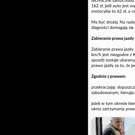
techniczne samochodu o
162 zł, jeśli auto jest
motocykla to 62 zł, a c
Ma być drożej. Na razie 
diagności domagają się 
Zabieranie prawa jazdy
Zabieranie prawa jazdy
km/h jest niezgodne z K
sposób zostaje ukaranyc
prawo jazdy za to, że je
Zgodnie z prawem:
przekraczając dopuszcz
zabudowanym, kierujący
jeżeli w tym okresie k
okres zatrzymania praw