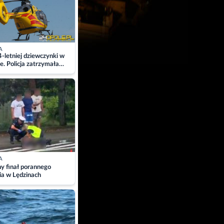
A
4-letniej dziewczynki w
e. Policja zatrzymała
A
ny finał porannego
ia w Lędzinach