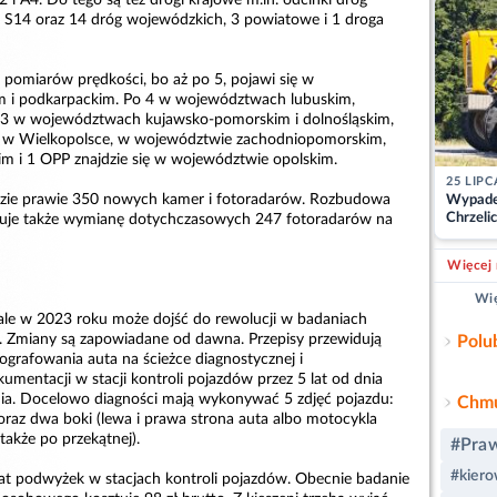
2 i A4. Do tego są też drogi krajowe m.in. odcinki dróg
 S14 oraz 14 dróg wojewódzkich, 3 powiatowe i 1 droga
pomiarów prędkości, bo aż po 5, pojawi się w
 i podkarpackim. Po 4 w województwach lubuskim,
, 3 w województwach kujawsko-pomorskim i dolnośląskim,
e, w Wielkopolsce, w województwie zachodniopomorskim,
m i 1 OPP znajdzie się w województwie opolskim.
25 LIPC
zie prawie 350 nowych kamer i fotoradarów. Rozbudowa
Wypade
Chrzelic
muje także wymianę dotychczasowych 247 fotoradarów na
zablok
Więcej 
Wię
, ale w 2023 roku może dojść do rewolucji w badaniach
. Zmiany są zapowiadane od dawna. Przepisy przewidują
Polu
ografowania auta na ścieżce diagnostycznej i
mentacji w stacji kontroli pojazdów przez 5 lat od dnia
ia. Docelowo diagności mają wykonywać 5 zdjęć pojazdu:
Chmu
 oraz dwa boki (lewa i prawa strona auta albo motocykla
także po przekątnej).
#Pra
#kier
mat podwyżek w stacjach kontroli pojazdów. Obecnie badanie