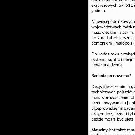
odcinki autostrad A1, A
ekspresowych S7, S11 i
gminna.
Najwięcej odcinkowych 
województwach łódzkim
mazowieckim i śląskim
po 2 na Lubelszczyźni
pomorskim i małopolski
Do końca roku przybęd
systemu kontroli obej
nowe urządzenia.
Badania po nowemu?
Decyzji jeszcze nie ma
technicznych pojazdów
m.in. wprowadzenie fot
przechowywanie tej doku
przeprowadzenia badan
drogomierz, przód i tył
będzie mogła być ujęta 
Aktualny jest także te