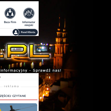
Baza Firm
Informator
miejski
w
reklama
ZĘŚCIEJ CZYTANE