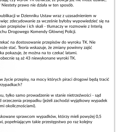
? Niestety prawo nie działa w ten sposób.
ublikacji w Dzienniku Ustaw wraz z uzasadnieniem w
więc zdecydowanie za wcześnie byłoby wypowiedzieć się na
an przepisów i ich skali - tłumaczy w rozmowie z Interią
uchu Drogowego Komendy Głównej Policji.
czekać na dostosowanie przepisów do wyroku TK. Nie
oże stać. Teoria wskazuje, że zmiany powinny zajść
yka pokazuje, że można na to czekać latami.
, obecnie są aż 43 niewykonane wyroki TK.
 życie przepisy, na mocy których piraci drogowi będą tracić
rzypadkach?
ku, tylko samo prowadzenie w stanie nietrzeźwości - sąd
d orzeczenia przepadku (jeżeli zachodzi wyjątkowy wypadek
mi okolicznościami).
iskowane sprawcom wypadków, którzy mieli powyżej 0,5
i, popełniającym takie przestępstwo po raz kolejny