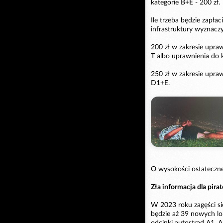
kategorie B+E - 200 zł.
Ile trzeba będzie zapła
infrastruktury wyznaczy
200 zł w zakresie upraw
T albo uprawnienia do 
250 zł w zakresie upra
D1+E.
O wysokości ostateczne
Zła informacja dla pir
W 2023 roku zagęści s
będzie aż 39 nowych lo