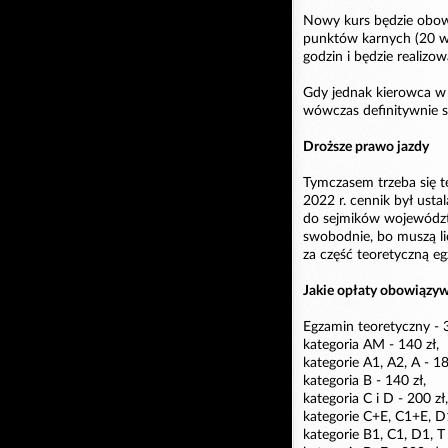
Nowy kurs będzie obowi
punktów karnych (20 w
godzin i będzie realizow
Gdy jednak kierowca w 
wówczas definitywnie st
Droższe prawo jazdy
Tymczasem trzeba się te
2022 r. cennik był ustal
do sejmików województ
swobodnie, bo muszą l
za część teoretyczną eg
Jakie opłaty obowiązy
Egzamin teoretyczny - 3
kategoria AM - 140 zł,
kategorie A1, A2, A - 18
kategoria B - 140 zł,
kategoria C i D - 200 zł,
kategorie C+E, C1+E, D
kategorie B1, C1, D1, T 