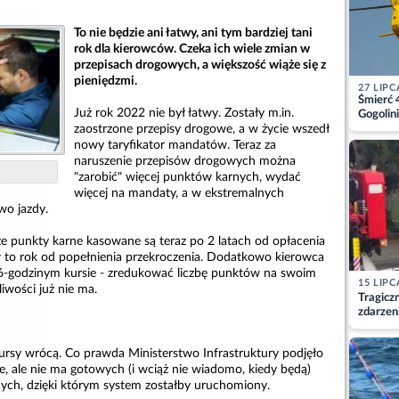
To nie będzie ani łatwy, ani tym bardziej tani
rok dla kierowców. Czeka ich wiele zmian w
przepisach drogowych, a większość wiąże się z
pieniędzmi.
27 LIPC
Śmierć 
Już rok 2022 nie był łatwy. Zostały m.in.
Gogolini
matkę
zaostrzone przepisy drogowe, a w życie wszedł
nowy taryfikator mandatów. Teraz za
naruszenie przepisów drogowych można
"zarobić" więcej punktów karnych, wydać
więcej na mandaty, a w ekstremalnych
wo jazdy.
że punkty karne kasowane są teraz po 2 latach od opłacenia
 to rok od popełnienia przekroczenia. Dodatkowo kierowca
 6-godzinym kursie - zredukować liczbę punktów na swoim
15 LIPC
liwości już nie ma.
Tragicz
zdarzen
kursy wrócą. Co prawda Ministerstwo Infrastruktury podjęło
ie, ale nie ma gotowych (i wciąż nie wiadomo, kiedy będą)
ych, dzięki którym system zostałby uruchomiony.