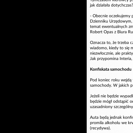
jak działała dotychczas
- Obecnie oczekujemy p
Dzienniku Urzędowym, 
temat ewentualnych zmi
Robert Opas z Biura R
Oznacza to, że trzeba 
wiadomo, kiedy to się m
niezwłocznie, ale prakt
Jak przypomina Interia
Konfiskata samochodu
Pod koniec roku wejdą w
samochody. W jakich p
Jeżeli nie będzie wypad
będzie mógł odstąpić o
uzasadniony szczególny
Auta będą jednak konf
promila alkoholu we krw
(recydywa).