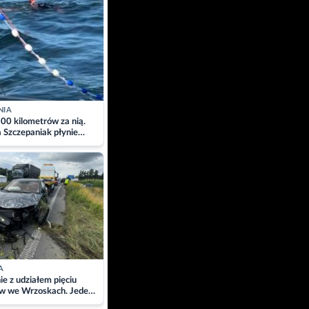
NIA
00 kilometrów za nią.
a Szczepaniak płynie
łtyk dla Piotra.
zacja
A
ie z udziałem pięciu
w we Wrzoskach. Jeden
wców zabrany w