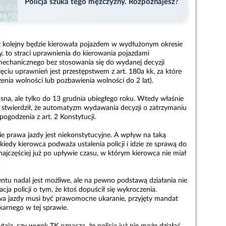
Policja szuka tego mężczyzny. Rozpoznajesz?
az kolejny będzie kierowała pojazdem w wydłużonym okresie
, to straci uprawnienia do kierowania pojazdami
echanicznego bez stosowania się do wydanej decyzji
ięciu uprawnień jest przestępstwem z art. 180a kk, za które
czenia wolności lub pozbawienia wolności do 2 lat).
sna, ale tylko do 13 grudnia ubiegłego roku. Wtedy właśnie
 stwierdził, że automatyzm wydawania decyzji o zatrzymaniu
pogodzenia z art. 2 Konstytucji.
ie prawa jazdy jest niekonstytucyjne. A wpływ na taką
 kiedy kierowca podważa ustalenia policji i idzie ze sprawą do
ajczęściej już po upływie czasu, w którym kierowca nie miał
u nadal jest możliwe, ale na pewno podstawą działania nie
ja policji o tym, że ktoś dopuścił się wykroczenia.
wa jazdy musi być prawomocne ukaranie, przyjęty mandat
karnego w tej sprawie.
ją, czy wyrok TK oznacza, że policja już nie może działać,