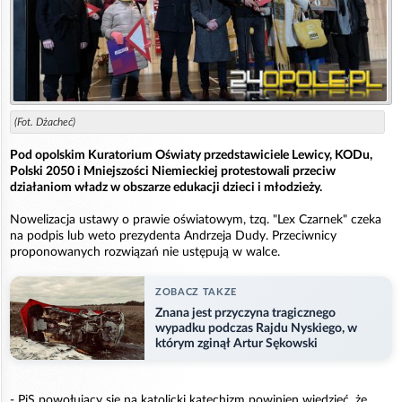
(Fot. Dżacheć)
Pod opolskim Kuratorium Oświaty przedstawiciele Lewicy, KODu,
Polski 2050 i Mniejszości Niemieckiej protestowali przeciw
działaniom władz w obszarze edukacji dzieci i młodzieży.
Nowelizacja ustawy o prawie oświatowym, tzq. "Lex Czarnek" czeka
na podpis lub weto prezydenta Andrzeja Dudy. Przeciwnicy
proponowanych rozwiązań nie ustępują w walce.
ZOBACZ TAKZE
Znana jest przyczyna tragicznego
wypadku podczas Rajdu Nyskiego, w
którym zginął Artur Sękowski
- PiS powołujący się na katolicki katechizm powinien wiedzieć, że