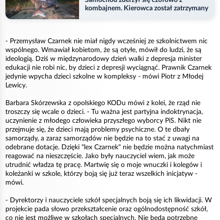
Samochód zderzył się czołowo z
kombajnem. Kierowca został zatrzymany
- Przemysław Czarnek nie miał nigdy wcześniej ze szkolnictwem nic
wspólnego. Wmawiał kobietom, że są otyłe, mówił do ludzi, że są
ideologią. Dziś w międzynarodowy dzień walki z depresja minister
edukacji nie robi nic, by dzieci z depresji wyciągnąć. Prawnik Czarnek
jedynie wpycha dzieci szkolne w kompleksy - mówi Piotr z Młodej
Lewicy.
Barbara Skórzewska z opolskiego KODu mówi z kolei, że rząd nie
troszczy się wcale o dzieci. - Tu ważna jest partyjna indoktrynacja,
uczynienie z młodego człowieka przyszłego wyborcy PiS. Nikt nie
przejmuje się, że dzieci mają problemy psychiczne. O te dbały
samorządy, a zaraz samorządów nie będzie na to stać z uwagi na
odebrane dotacje. Dzięki "lex Czarnek" nie będzie można natychmiast
reagować na nieszczęście. Jako były nauczyciel wiem, jak może
utrudnić władza tę pracę. Martwię się o moje wnuczki i kolegów i
koleżanki w szkole, którzy boją się już teraz wszelkich inicjatyw -
mówi.
- Dyrektorzy i nauczyciele szkół specjalnych boją się ich likwidacji. W
projekcie pada słowo przekształcenie oraz ogólnodostępność szkół,
co nie jest możliwe w szkołach specjalnych. Nie będą potrzebne