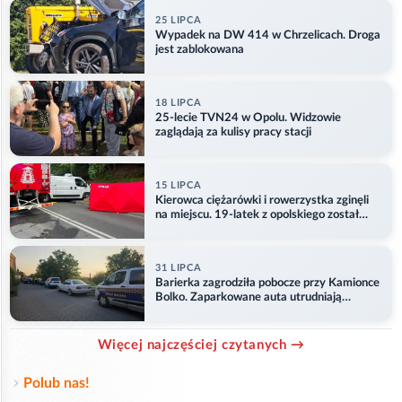
25 LIPCA
Wypadek na DW 414 w Chrzelicach. Droga
jest zablokowana
18 LIPCA
25-lecie TVN24 w Opolu. Widzowie
zaglądają za kulisy pracy stacji
15 LIPCA
Kierowca ciężarówki i rowerzystka zginęli
na miejscu. 19-latek z opolskiego został
ranny
31 LIPCA
Barierka zagrodziła pobocze przy Kamionce
Bolko. Zaparkowane auta utrudniają
przejazd
Więcej najczęściej czytanych →
Polub nas!