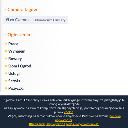
Chmura tagów
#Lex Czarnek
#Kuratorium Oświaty
Ogłoszenia
»
Praca
»
Wynajem
»
Rowery
»
Dom i Ogród
»
Usługi
»
Serwis
»
Pożyczki
Zgodnie z art. 173 ustawy Prawa Telekomunikacyjnego informujemy, że przeglądając tę
stronę wyrażasz zgodę
na zapisywanie na Twoim komputerze niezbędnych do jej poprawnego funkcjonowania
plików
cookie
.
Więcej informacji na temat plików cookie znajdziecie Państwo na stronie
polityka
prywatności
.
Kliknij tutaj, aby wyrazić zgodę i ukryć komunikat.