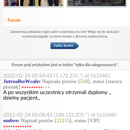
Forum
Zarezerwuj unikatowy login zanim wyprzedzą cię inni! Włącz się do dyskusji i
wymieniaj poglądy na różne tematy z aktywną społecznością.
Forum pod artykułem jest w trybie "tylko dla zalogowanych".
2022-02-24 05:54:43 [5.172.235.*] id:1633481
JutroalboWcale
:
Napisała postów [
510
], status [starszy
pismak]
A po wszystkim uczestnicy otrzymali dyplomy ,,
dzielny pacjent,,
2022-02-24 00:08:43 [188.123.205.*] id:1633480
ombre
:
Napisał postów [
21215
], status [VIP]