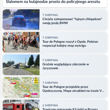
Slalomem na hulajnodze prosto do policyjnego aresztu
7 SIERPNIA
Chciała zaimponować "fajnym chłopakom"
swoją jazdą BMW
7 SIERPNIA
Tour de Pologne ruszył z Opola. Peleton
rozpoczął kolejny etap wyścigu
7 SIERPNIA
Groźnie wyglądające zdarzenie w
Jaryszowie
7 SIERPNIA
Tour de Pologne przejedzie przez
Opolszczyznę. Mapa utrudnień na trasie V
etapu
6 SIERPNIA
Tragiczne potrącenie 83-latki w Brzegu.