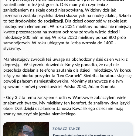
zaniedbanie to też jest grzech. Dziś mamy do czynienia z
zaniedbaniem na skalę dotąd niespotykaną. Widzimy dziś jak
przeorana została psychika dzieci skazanych na naukę zdalną. Szkoła
to też środowisko do socjalizacji. Dla dzieci obecność w szkole jest
niezbędnym elementem. W roku 2021 mieliśmy nominalnie mniejszą
kwotę przeznaczona na system ochrony zdrowia wśród dzieci i
młodzieży 200 mln mniej. W roku 2020 mieliśmy ponad 800 prób
samobójczych. W roku ubiegłym ta liczba wzrosła do 1400 -
słyszymy.
Manifestujący zwrócili też uwagę na obchodzony dziś dzień walki z
depresją. - W styczniu dowiedzieliśmy się ponadto, że rząd nie
przedłuża działania telefonu zaufania dla dzieci i młodzieży. W końcu
leżący na biurku prezydenta "Lex Czarnek". Siedziba kuratora staje się
powoli pałacem namiestnikowskim. Mówimy stanowcze nie tym
sprawom - mówi przedstawiciel Polska 2050, Adam Gomoła.
- Gdy 3 lata temu zacząłem studia w Warszawie zobaczyłem wiele
znajomych twarzy. My mieliśmy ten komfort, że znaliśmy dwa języki
obce. Dziś dzięki działaniom Janusza Kowalskiego dzieci nie mają
szansy nauczyć się języka niemieckiego.
ZOBACZ TAKZE