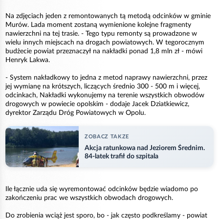
Na zdjęciach jeden z remontowanych tą metodą odcinków w gminie
Murów. Lada moment zostaną wymienione kolejne fragmenty
nawierzchni na tej trasie. - Tego typu remonty są prowadzone w
wielu innych miejscach na drogach powiatowych. W tegorocznym
budżecie powiat przeznaczył na nakładki ponad 1,8 mln zł - mówi
Henryk Lakwa.
- System nakładkowy to jedna z metod naprawy nawierzchni, przez
jej wymianę na krótszych, liczących średnio 300 - 500 m i więcej,
odcinkach, Nakładki wykonujemy na terenie wszystkich obwodów
drogowych w powiecie opolskim - dodaje Jacek Dziatkiewicz,
dyrektor Zarządu Dróg Powiatowych w Opolu.
ZOBACZ TAKZE
Akcja ratunkowa nad Jeziorem Średnim.
84-latek trafił do szpitala
Ile łącznie uda się wyremontować odcinków będzie wiadomo po
zakończeniu prac we wszystkich obwodach drogowych.
Do zrobienia wciąż jest sporo, bo - jak często podkreślamy - powiat