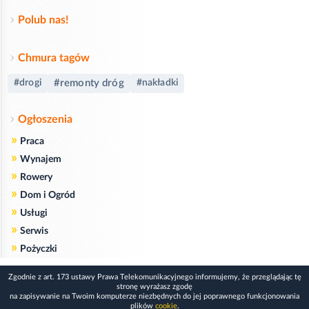
Polub nas!
Chmura tagów
#remonty dróg
#drogi
#nakładki
Ogłoszenia
»
Praca
»
Wynajem
»
Rowery
»
Dom i Ogród
»
Usługi
»
Serwis
»
Pożyczki
Zgodnie z art. 173 ustawy Prawa Telekomunikacyjnego informujemy, że przeglądając tę
stronę wyrażasz zgodę
na zapisywanie na Twoim komputerze niezbędnych do jej poprawnego funkcjonowania
plików
cookie
.