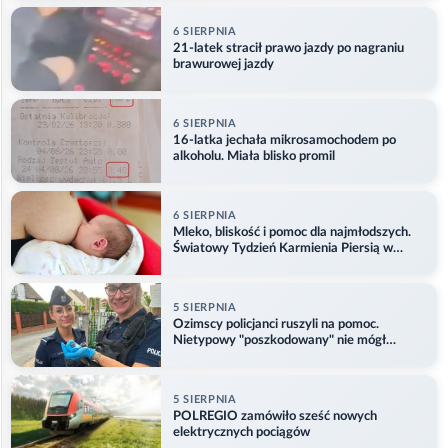
6 SIERPNIA
21-latek stracił prawo jazdy po nagraniu
brawurowej jazdy
6 SIERPNIA
16-latka jechała mikrosamochodem po
alkoholu. Miała blisko promil
6 SIERPNIA
Mleko, bliskość i pomoc dla najmłodszych.
Światowy Tydzień Karmienia Piersią w
Opolu
5 SIERPNIA
Ozimscy policjanci ruszyli na pomoc.
Nietypowy "poszkodowany" nie mógł
odlecieć
5 SIERPNIA
POLREGIO zamówiło sześć nowych
elektrycznych pociągów