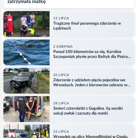
zatrzymała matkę
15 LIPCA
Tragiczny finał porannego zdarzenia w
Lędzinach
2 SIERPNIA
Ponad 100 kilometrów za nią. Karolina
Szczepaniak płynie przez Bałtyk dla Piotra.
Aktualizacja
20 LIPCA
Zdarzenie z udziałem pięciu pojazdów we
Wrzoskach. Jeden z kierowców zabrany w
kajdankach
28 LIPCA
Śmierć czterolatki z Gogolina. Są wyniki
sekcji zwłok i zarzuty dla matki
25 LIPCA
Wypadek na ulicy Niemodlińskiej w Opolu.