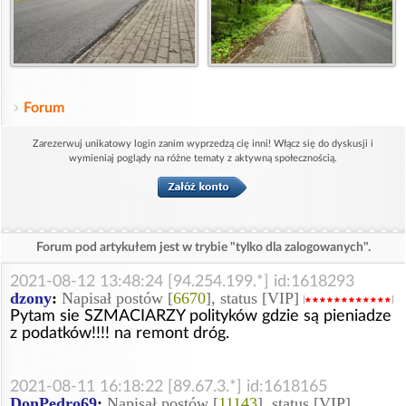
Forum
Zarezerwuj unikatowy login zanim wyprzedzą cię inni! Włącz się do dyskusji i
wymieniaj poglądy na różne tematy z aktywną społecznością.
Forum pod artykułem jest w trybie "tylko dla zalogowanych".
2021-08-12 13:48:24 [94.254.199.*] id:1618293
dzony
:
Napisał postów [
6670
], status [VIP]
Pytam sie SZMACIARZY polityków gdzie są pieniadze
z podatków!!!! na remont dróg.
2021-08-11 16:18:22 [89.67.3.*] id:1618165
DonPedro69
:
Napisał postów [
11143
], status [VIP]