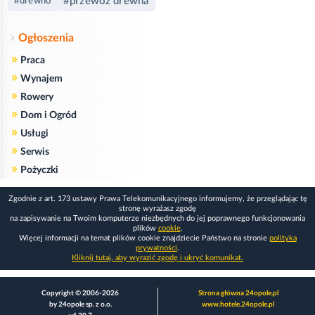
#przewóz drewna
#drewno
Ogłoszenia
»
Praca
»
Wynajem
»
Rowery
»
Dom i Ogród
»
Usługi
»
Serwis
»
Pożyczki
Zgodnie z art. 173 ustawy Prawa Telekomunikacyjnego informujemy, że przeglądając tę
stronę wyrażasz zgodę
na zapisywanie na Twoim komputerze niezbędnych do jej poprawnego funkcjonowania
plików
cookie
.
Więcej informacji na temat plików cookie znajdziecie Państwo na stronie
polityka
prywatności
.
Kliknij tutaj, aby wyrazić zgodę i ukryć komunikat.
Copyright © 2006-2026
Strona główna 24opole.pl
by 24opole sp. z o.o.
www.hotele.24opole.pl