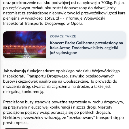
oraz przekroczenie nacisku podwójnej osi napędowej o 700kg. Pojazd
po częściowym rozładunku został dopuszczony do dalszej jazdy
natomiast za stwierdzone nieprawidłowości przewoźnikowi grozi kara
pieniężna w wysokości 15tys. zł - - informuje Wojewódzki
Inspektorat Transportu Drogowego w Opolu.
ZOBACZ TAKZE
Koncert Padre Guilherme przeniesiony na
Itaka Arenę. Dodatkowe bilety-cegiełki
już są dostępne
Jak wskazują funkcjonariusze opolskiego oddziału Wojewódzkiego
Inspektoratu Transportu Drogowego, zjawisko przeładowanych
busów i ciężarówek nasiliło się na Opolszczyźnie. To prowadzi do
niszczenia dróg, stwarzania zagrożenia na drodze, a także jest
nielegalną konkurencją.
Przeciążone busy stanowią poważne zagrożenie w ruchu drogowym,
są przejawem nieuczciwej konkurencji i niszczą drogi. Niestety
przeciążone pojazdy wciąż poruszają się po polskich drogach.
Niektórzy przewoźnicy wskazują, że "przeładowany" transport się po
prostu opłaca.