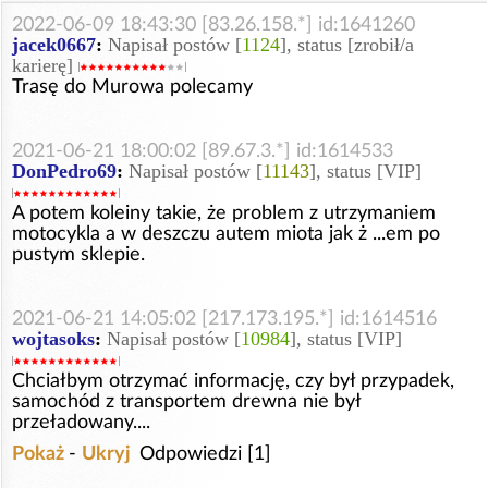
2022-06-09 18:43:30 [83.26.158.*] id:1641260
jacek0667
:
Napisał postów [
1124
], status [zrobił/a
karierę]
Trasę do Murowa polecamy
2021-06-21 18:00:02 [89.67.3.*] id:1614533
DonPedro69
:
Napisał postów [
11143
], status [VIP]
A potem koleiny takie, że problem z utrzymaniem
motocykla a w deszczu autem miota jak ż ...em po
pustym sklepie.
2021-06-21 14:05:02 [217.173.195.*] id:1614516
wojtasoks
:
Napisał postów [
10984
], status [VIP]
Chciałbym otrzymać informację, czy był przypadek,
samochód z transportem drewna nie był
przeładowany....
Pokaż
-
Ukryj
Odpowiedzi [1]