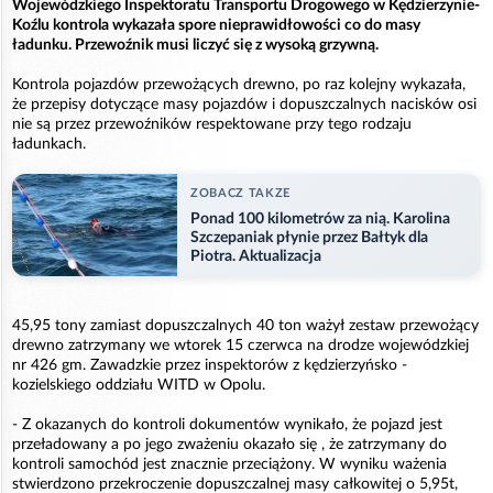
Wojewódzkiego Inspektoratu Transportu Drogowego w Kędzierzynie-
Koźlu kontrola wykazała spore nieprawidłowości co do masy
ładunku. Przewoźnik musi liczyć się z wysoką grzywną.
Kontrola pojazdów przewożących drewno, po raz kolejny wykazała,
że przepisy dotyczące masy pojazdów i dopuszczalnych nacisków osi
nie są przez przewoźników respektowane przy tego rodzaju
ładunkach.
ZOBACZ TAKZE
Ponad 100 kilometrów za nią. Karolina
Szczepaniak płynie przez Bałtyk dla
Piotra. Aktualizacja
45,95 tony zamiast dopuszczalnych 40 ton ważył zestaw przewożący
drewno zatrzymany we wtorek 15 czerwca na drodze wojewódzkiej
nr 426 gm. Zawadzkie przez inspektorów z kędzierzyńsko -
kozielskiego oddziału WITD w Opolu.
- Z okazanych do kontroli dokumentów wynikało, że pojazd jest
przeładowany a po jego zważeniu okazało się , że zatrzymany do
kontroli samochód jest znacznie przeciążony. W wyniku ważenia
stwierdzono przekroczenie dopuszczalnej masy całkowitej o 5,95t,