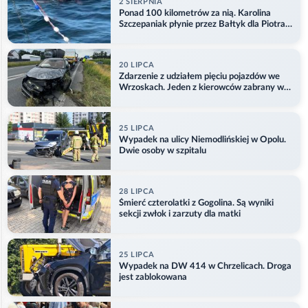
2 SIERPNIA
Ponad 100 kilometrów za nią. Karolina
Szczepaniak płynie przez Bałtyk dla Piotra.
Aktualizacja
20 LIPCA
Zdarzenie z udziałem pięciu pojazdów we
Wrzoskach. Jeden z kierowców zabrany w
kajdankach
25 LIPCA
Wypadek na ulicy Niemodlińskiej w Opolu.
Dwie osoby w szpitalu
28 LIPCA
Śmierć czterolatki z Gogolina. Są wyniki
sekcji zwłok i zarzuty dla matki
25 LIPCA
Wypadek na DW 414 w Chrzelicach. Droga
jest zablokowana