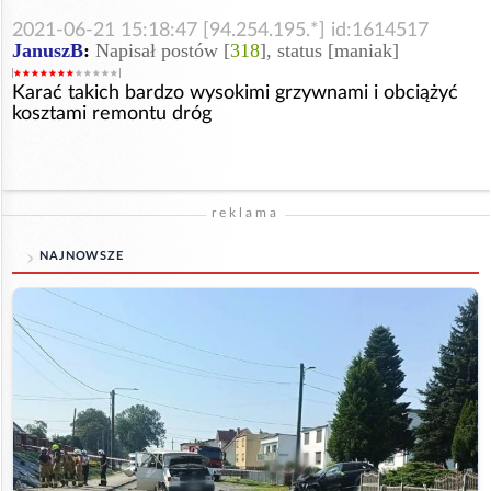
2021-06-21 15:18:47 [94.254.195.*] id:1614517
JanuszB
:
Napisał postów [
318
], status [maniak]
Karać takich bardzo wysokimi grzywnami i obciążyć
kosztami remontu dróg
reklama
NAJNOWSZE