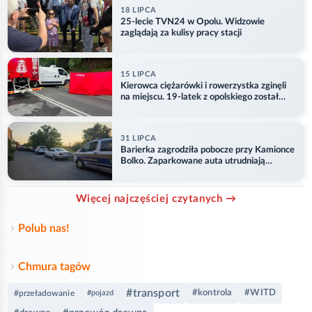
18 LIPCA
25-lecie TVN24 w Opolu. Widzowie
zaglądają za kulisy pracy stacji
15 LIPCA
Kierowca ciężarówki i rowerzystka zginęli
na miejscu. 19-latek z opolskiego został
ranny
31 LIPCA
Barierka zagrodziła pobocze przy Kamionce
Bolko. Zaparkowane auta utrudniają
przejazd
Więcej najczęściej czytanych →
Polub nas!
Chmura tagów
#transport
#kontrola
#WITD
#przeładowanie
#pojazd