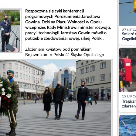
Rozpoczyna się cykl konferencji
programowych Porozumienia Jarosława
Gowina. Dziś na Placu Wolności w Opolu
wiceprezes Rady Ministrów, minister rozwoju,
27 LIPC
pracy i technologii Jarosław Gowin mówił o
Śmierć 
potrzebie zbudowania nowej, silnej Polski.
Gogolini
matkę
Złożeniem kwiatów pod pomnikiem
Bojownikom o Polskość Śląska Opolskiego
15 LIPC
Tragicz
zdarzen