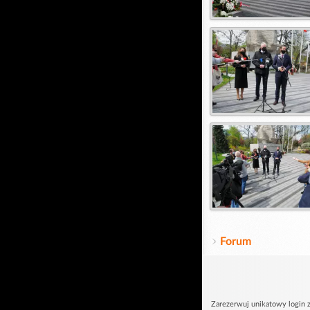
Forum
Zarezerwuj unikatowy login z