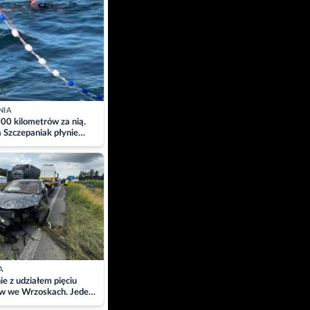
NIA
00 kilometrów za nią.
a Szczepaniak płynie
łtyk dla Piotra.
zacja
A
ie z udziałem pięciu
w we Wrzoskach. Jeden
wców zabrany w