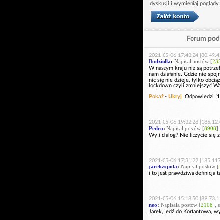
dyskusji i wymieniaj poglądy
Forum pod 
2021-05-06 17:43:24 [80.49.4
Bodziulla
:
Napisał postów [
23
W naszym kraju nie są potrze
nam działanie. Gdzie nie spo
nic się nie dzieje, tylko obci
lockdown czyli zmniejszyć Was
Pokaż
-
Ukryj
Odpowiedzi [1
2021-05-06 19:32:28 [185.127
Pedro
:
Napisał postów [
8908
]
Wy i dialog? Nie liczycie się 
2021-05-06 17:31:22 [185.117
jarekzopola
:
Napisał postów [
i to jest prawdziwa definicja t
2021-05-06 15:18:50 [89.73.1
neo
:
Napisała postów [
2108
], 
Jarek, jedź do Korfantowa, wy