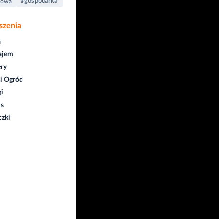
#gospodarka
dowa
szenia
a
ajem
ry
i Ogród
gi
is
czki