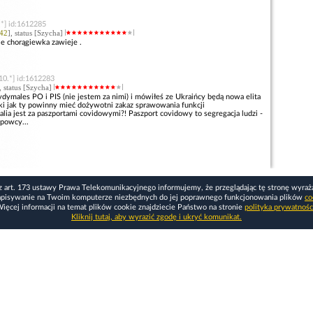
.*] id:1612285
42
], status [Szycha]
zie chorągiewka zawieje .
10.*] id:1612283
, status [Szycha]
dymales PO i PIS (nie jestem za nimi) i mówiłeś ze Ukraińcy będą nowa elita
ki jak ty powinny mieć dożywotni zakaz sprawowania funkcji
nalia jest za paszportami covidowymi?! Paszport covidowy to segregacja ludzi -
apowcy...
z art. 173 ustawy Prawa Telekomunikacyjnego informujemy, że przeglądając tę stronę wyraż
apisywanie na Twoim komputerze niezbędnych do jej poprawnego funkcjonowania plików
co
ięcej informacji na temat plików cookie znajdziecie Państwo na stronie
polityka prywatnośc
Kliknij tutaj, aby wyrazić zgodę i ukryć komunikat.