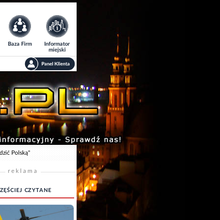
Baza Firm
Informator
miejski
dzić Polską"
reklama
ZĘŚCIEJ CZYTANE