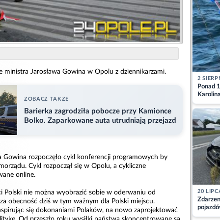
ie ministra Jarosława Gowina w Opolu z dziennikarzami.
2 SIERP
Ponad 1
Karolin
ZOBACZ TAKZE
przez Ba
Aktuali
Barierka zagrodziła pobocze przy Kamionce
Bolko. Zaparkowane auta utrudniają przejazd
a Gowina rozpoczęło cykl konferencji programowych by
morządu. Cykl rozpoczął się w Opolu, a cykliczne
ane online.
20 LIPC
ści Polski nie można wyobrazić sobie w oderwaniu od
Zdarzen
a obecność dziś w tym ważnym dla Polski miejscu.
pojazdó
inspirując się dokonaniami Polaków, na nowo zaprojektować
z kiero
litykę. Od przeszło roku wysiłki państwa skoncentrowane są