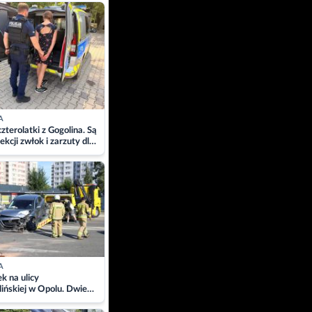
ach
A
zterolatki z Gogolina. Są
ekcji zwłok i zarzuty dla
A
 na ulicy
ińskiej w Opolu. Dwie
 szpitalu