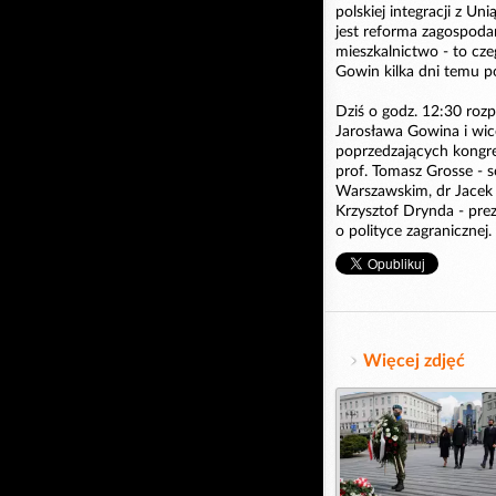
polskiej integracji z U
jest reforma zagospodar
mieszkalnictwo - to cze
Gowin kilka dni temu p
Dziś o godz. 12:30 roz
Jarosława Gowina i wice
poprzedzających kongre
prof. Tomasz Grosse - so
Warszawskim, dr Jacek B
Krzysztof Drynda - prez
o polityce zagranicznej.
Więcej zdjęć