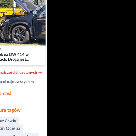
A
k na DW 414 w
ach. Droga jest
owana
najczęściej czytanych →
cej najnowszych →
b nas!
ra tagów
ław Gowin
in Ociepa