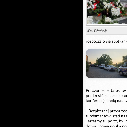
(Fot. Dżacheć)
rozpoczęło się spotkan
Porozumienie Jarosław
podkreślić znaczenie sa
konferencje będą nadaw
- Bezpiecznej przyszło
fundamentów, stąd nasz
Jesteśmy tu po to, by 
dobrą i nową polską po