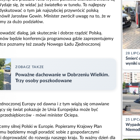
kajdank
daje się, że widać już światełko w tunelu. To najlepszy
yskutować o tym jak najszybciej przywrócić polską
mówił Jarosław Gowin. Minister zwrócił uwagę na to, że w
amy za dużo podziałów.
wadzić dialog, jak skutecznie i dobrze rządzić Polską.
mów będzie konferencja programowa gdzie zaprezentujemy
tce poznamy też zasady Nowego Ładu Zjednoczonej
28 LIPC
Śmierć c
wyniki s
ZOBACZ TAKZE
matki
Poważne dachowanie w Dobrzeniu Wielkim.
Trzy osoby poszkodowane
zjednoczonej Europy od dawna i z tym wiążą się omawiane
ący się świat pokazuje że Unia Europejska może być
 przedsiębiorców - mówi minister Ociepa.
25 LIPC
Wypadek
cemy silnej Polski w Europie. Popieramy Krajowy Plan
Niemodl
emu będziemy mogli poradzić sobie z gospodarczymi
osoby w
i doprowadzić do rozwoju naszego kraju. To ważny dzień dla