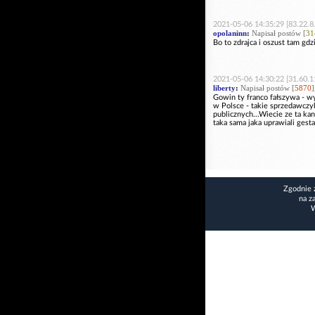
2021-05-06 14:35:29 [83.22.8
opolaninn
:
Napisał postów [
31
Bo to zdrajca i oszust tam gd
2021-05-06 14:30:22 [31.60.1
liberty
:
Napisał postów [
5870
]
Gowin ty franco fałszywa - wy
w Polsce - takie sprzedawczy
publicznych...Wiecie ze ta ka
taka sama jaka uprawiali gest
Zgodnie 
na z
W