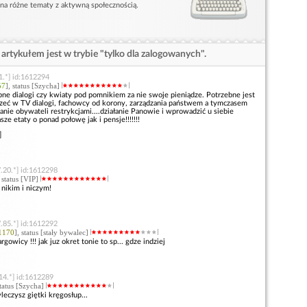
 na różne tematy z aktywną społecznością.
artykułem jest w trybie "tylko dla zalogowanych".
1.*] id:1612294
57
], status [Szycha]
bne dialogi czy kwiaty pod pomnikiem za nie swoje pieniądze. Potrzebne jest
jrzeć w TV dialogi, fachowcy od korony, zarządzania państwem a tymczasem
ążanie obywateli restrykcjami....działanie Panowie i wprowadzić u siebie
ze etaty o ponad połowę jak i pensje!!!!!!!
]
.20.*] id:1612298
, status [VIP]
z nikim i niczym!
.85.*] id:1612292
1170
], status [stały bywalec]
argowicy !!! jak juz okret tonie to sp... gdze indziej
14.*] id:1612289
status [Szycha]
leczysz giętki kręgosłup...