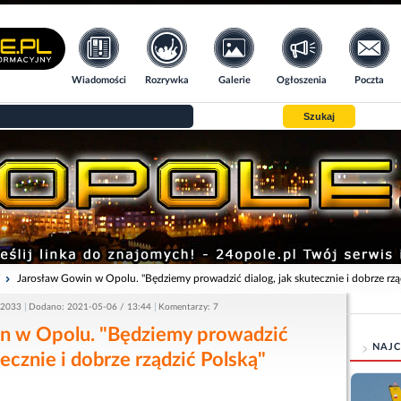
Wiadomości
Rozrywka
Galerie
Ogłoszenia
Poczta
Szukaj
i
Jarosław Gowin w Opolu. "Będziemy prowadzić dialog, jak skutecznie i dobrze rzą
 2033
Dodano: 2021-05-06 / 13:44
Komentarzy: 7
n w Opolu. "Będziemy prowadzić
NAJC
tecznie i dobrze rządzić Polską"