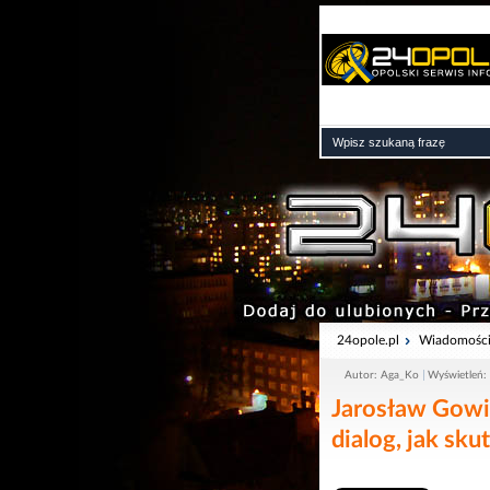
24opole.pl
Wiadomośc
Autor: Aga_Ko
Wyświetleń:
Jarosław Gowi
dialog, jak sku