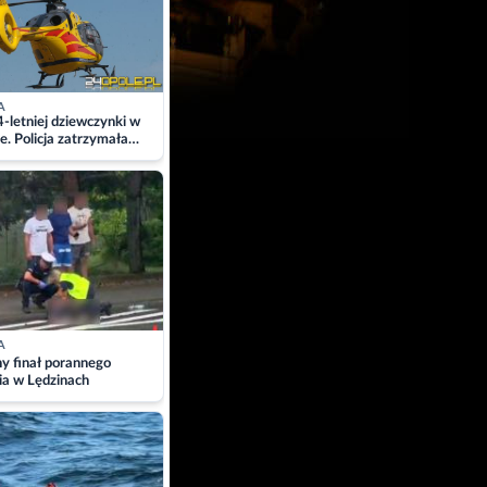
A
4-letniej dziewczynki w
e. Policja zatrzymała
A
ny finał porannego
ia w Lędzinach