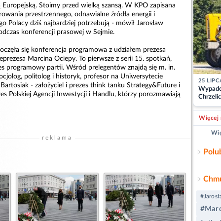
nią Europejską. Stoimy przed wielką szansą. W KPO zapisana
owania przestrzennego, odnawialne źródła energii i
go Polacy dziś najbardziej potrzebują - mówił Jarosław
odczas konferencji prasowej w Sejmie.
poczęła się konferencja programowa z udziałem prezesa
prezesa Marcina Ociepy. To pierwsze z serii 15. spotkań,
s programowy partii. Wśród prelegentów znajdą się m. in.
cjolog, politolog i historyk, profesor na Uniwersytecie
25 LIPC
artosiak - założyciel i prezes think tanku Strategy&Future i
Wypade
es Polskiej Agencji Inwestycji i Handlu, którzy porozmawiają
Chrzelic
zablok
Więcej 
Wię
reklama
Polu
Chmu
#Jaros
#Marc