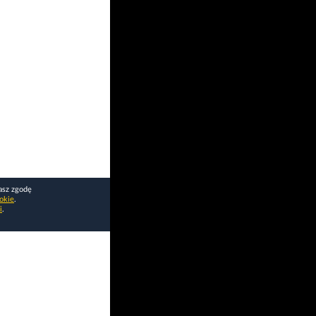
asz zgodę
okie
.
i
.