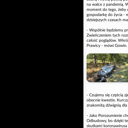
na walce z pandemią. Wy
moment do tego, żeby d
gospodarkę do życia - 
dzisiejszych czasach m
- Wspólnie będziemy pro
Zwieńczeniem tych roz
całość poglądów. Wkró
Prawicy - mówi Gowin.
- Czujemy się częścią 
obecnie kwestie. Kurcz
znakomitą dźwignią dla
- Jako Porozumienie ch
Odbudowy, bo dzięki t
skutkami koronawirusa 