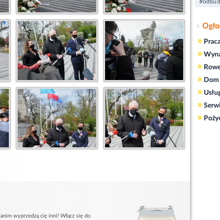
#odbu
Ogło
»
Prac
»
Wyn
»
Rowe
»
Dom 
»
Usłu
»
Serw
»
Poży
anim wyprzedzą cię inni! Włącz się do