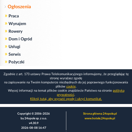
Ogłoszenia
»
Praca
»
Wynajem
»
Rowery
»
Dom i Ogród
»
Usługi
»
Serwis
»
Pożyczki
Zgodnie z art. 173 ustawy Prawa Telekomunikacyjnego informujemy, że przeglądając tę
stronę wyrażasz zgodę
na zapisywanie na Twoim komputerze niezbędnych do jej poprawnego funkcjonowania
plików
cookie
.
Więcej informacji na temat plików cookie znajdziecie Państwo na stronie
polityka
prywatności
.
Kliknij tutaj, aby wyrazić zgodę i ukryć komunikat.
Copyright © 2006-2026
Strona główna 24opole.pl
by 24opole sp. z o.o.
www.hotele.24opole.pl
v4.30.9
2026-08-08 16:47