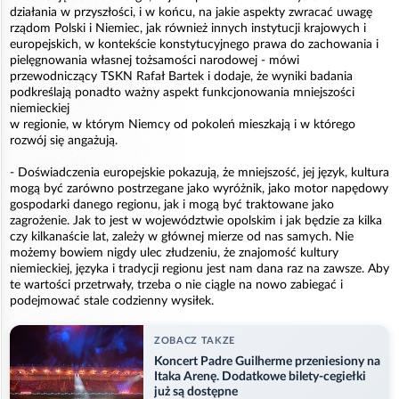
działania w przyszłości, i w końcu, na jakie aspekty zwracać uwagę
rządom Polski i Niemiec, jak również innych instytucji krajowych i
europejskich, w kontekście konstytucyjnego prawa do zachowania i
pielęgnowania własnej tożsamości narodowej - mówi
przewodniczący TSKN Rafał Bartek i dodaje, że wyniki badania
podkreślają ponadto ważny aspekt funkcjonowania mniejszości
niemieckiej
w regionie, w którym Niemcy od pokoleń mieszkają i w którego
rozwój się angażują.
- Doświadczenia europejskie pokazują, że mniejszość, jej język, kultura
mogą być zarówno postrzegane jako wyróżnik, jako motor napędowy
gospodarki danego regionu, jak i mogą być traktowane jako
zagrożenie. Jak to jest w województwie opolskim i jak będzie za kilka
czy kilkanaście lat, zależy w głównej mierze od nas samych. Nie
możemy bowiem nigdy ulec złudzeniu, że znajomość kultury
niemieckiej, języka i tradycji regionu jest nam dana raz na zawsze. Aby
te wartości przetrwały, trzeba o nie ciągle na nowo zabiegać i
podejmować stale codzienny wysiłek.
ZOBACZ TAKZE
Koncert Padre Guilherme przeniesiony na
Itaka Arenę. Dodatkowe bilety-cegiełki
już są dostępne