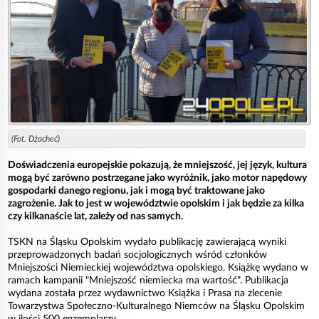
(Fot. Dżacheć)
Doświadczenia europejskie pokazują, że mniejszość, jej język, kultura
mogą być zarówno postrzegane jako wyróżnik, jako motor napędowy
gospodarki danego regionu, jak i mogą być traktowane jako
zagrożenie. Jak to jest w województwie opolskim i jak będzie za kilka
czy kilkanaście lat, zależy od nas samych.
TSKN na Śląsku Opolskim wydało publikację zawierającą wyniki
przeprowadzonych badań socjologicznych wśród członków
Mniejszości Niemieckiej województwa opolskiego. Książkę wydano w
ramach kampanii "Mniejszość niemiecka ma wartość". Publikacja
wydana została przez wydawnictwo Książka i Prasa na zlecenie
Towarzystwa Społeczno-Kulturalnego Niemców na Śląsku Opolskim
w ilości 500 egzemplarzy.