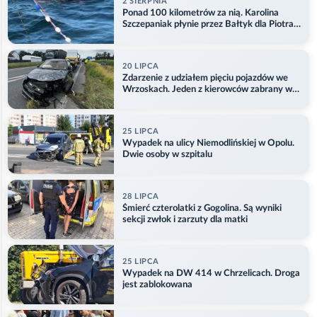
2 SIERPNIA
Ponad 100 kilometrów za nią. Karolina
Szczepaniak płynie przez Bałtyk dla Piotra.
Aktualizacja
20 LIPCA
Zdarzenie z udziałem pięciu pojazdów we
Wrzoskach. Jeden z kierowców zabrany w
kajdankach
25 LIPCA
Wypadek na ulicy Niemodlińskiej w Opolu.
Dwie osoby w szpitalu
28 LIPCA
Śmierć czterolatki z Gogolina. Są wyniki
sekcji zwłok i zarzuty dla matki
25 LIPCA
Wypadek na DW 414 w Chrzelicach. Droga
jest zablokowana