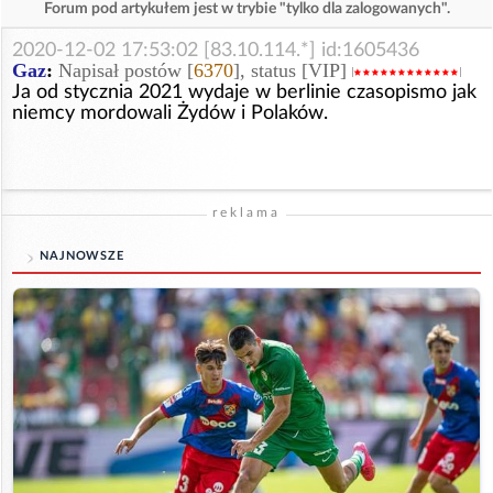
Forum pod artykułem jest w trybie "tylko dla zalogowanych".
2020-12-02 17:53:02 [83.10.114.*] id:1605436
Gaz
:
Napisał postów [
6370
], status [VIP]
Ja od stycznia 2021 wydaje w berlinie czasopismo jak
niemcy mordowali Żydów i Polaków.
reklama
NAJNOWSZE