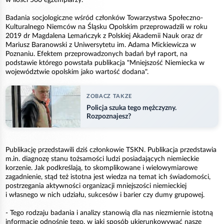
Badania socjologiczne wśród członków Towarzystwa Społeczno-
Kulturalnego Niemców na Śląsku Opolskim przeprowadzili w roku
2019 dr Magdalena Lemańczyk z Polskiej Akademii Nauk oraz dr
Mariusz Baranowski z Uniwersytetu im. Adama Mickiewicza w
Poznaniu. Efektem przeprowadzonych badań był raport, na
podstawie którego powstała publikacja "Mniejszość Niemiecka w
województwie opolskim jako wartość dodana".
ZOBACZ TAKZE
Policja szuka tego mężczyzny.
Rozpoznajesz?
Publikację przedstawili dziś członkowie TSKN. Publikacja przedstawia
m.in. diagnozę stanu tożsamości ludzi posiadających niemieckie
korzenie. Jak podkreślają, to skomplikowane i wielowymiarowe
zagadnienie, stąd też istotna jest wiedza na temat ich świadomości,
postrzegania aktywności organizacji mniejszości niemieckiej
i własnego w nich udziału, sukcesów i barier czy dumy grupowej.
- Tego rodzaju badania i analizy stanowią dla nas niezmiernie istotną
informację odnośnie tego, w jaki sposób ukierunkowywać nasze