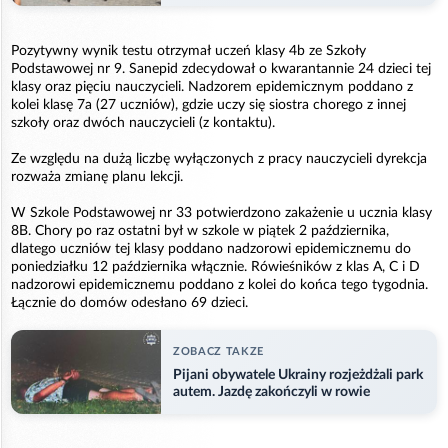
Pozytywny wynik testu otrzymał uczeń klasy 4b ze Szkoły
Podstawowej nr 9. Sanepid zdecydował o kwarantannie 24 dzieci tej
klasy oraz pięciu nauczycieli. Nadzorem epidemicznym poddano z
kolei klasę 7a (27 uczniów), gdzie uczy się siostra chorego z innej
szkoły oraz dwóch nauczycieli (z kontaktu).
Ze względu na dużą liczbę wyłączonych z pracy nauczycieli dyrekcja
rozważa zmianę planu lekcji.
W Szkole Podstawowej nr 33 potwierdzono zakażenie u ucznia klasy
8B. Chory po raz ostatni był w szkole w piątek 2 października,
dlatego uczniów tej klasy poddano nadzorowi epidemicznemu do
poniedziałku 12 października włącznie. Rówieśników z klas A, C i D
nadzorowi epidemicznemu poddano z kolei do końca tego tygodnia.
Łącznie do domów odesłano 69 dzieci.
ZOBACZ TAKZE
Pijani obywatele Ukrainy rozjeżdżali park
autem. Jazdę zakończyli w rowie