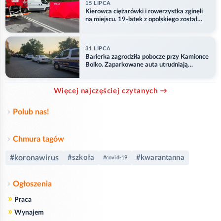
15 LIPCA
Kierowca ciężarówki i rowerzystka zginęli
na miejscu. 19-latek z opolskiego został
ranny
31 LIPCA
Barierka zagrodziła pobocze przy Kamionce
Bolko. Zaparkowane auta utrudniają
przejazd
Więcej najczęściej czytanych →
Polub nas!
Chmura tagów
#koronawirus
#szkoła
#kwarantanna
#covid-19
Ogłoszenia
»
Praca
»
Wynajem