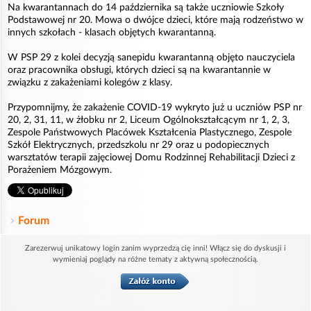
Na kwarantannach do 14 października są także uczniowie Szkoły
Podstawowej nr 20. Mowa o dwójce dzieci, które mają rodzeństwo w
innych szkołach - klasach objętych kwarantanną.
W PSP 29 z kolei decyzją sanepidu kwarantanną objęto nauczyciela
oraz pracownika obsługi, których dzieci są na kwarantannie w
związku z zakażeniami kolegów z klasy.
Przypomnijmy, że zakażenie COVID-19 wykryto już u uczniów PSP nr
20, 2, 31, 11, w żłobku nr 2, Liceum Ogólnokształcącym nr 1, 2, 3,
Zespole Państwowych Placówek Kształcenia Plastycznego, Zespole
Szkół Elektrycznych, przedszkolu nr 29 oraz u podopiecznych
warsztatów terapii zajęciowej Domu Rodzinnej Rehabilitacji Dzieci z
Porażeniem Mózgowym.
Forum
Zarezerwuj unikatowy login zanim wyprzedzą cię inni! Włącz się do dyskusji i
wymieniaj poglądy na różne tematy z aktywną społecznością.