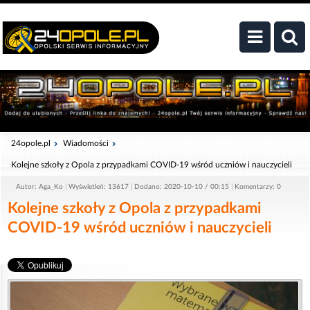
24opole.pl
Wiadomości
Kolejne szkoły z Opola z przypadkami COVID-19 wśród uczniów i nauczycieli
Autor: Aga_Ko
Wyświetleń: 13617
Dodano: 2020-10-10 / 00:15
Komentarzy: 0
Kolejne szkoły z Opola z przypadkami
COVID-19 wśród uczniów i nauczycieli