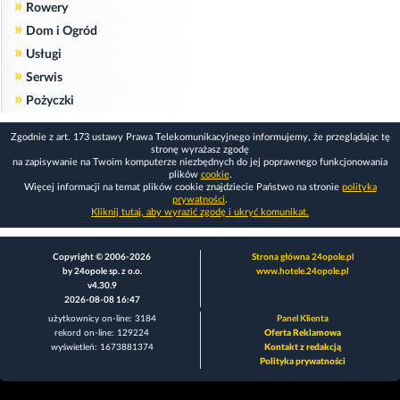
»
Rowery
»
Dom i Ogród
»
Usługi
»
Serwis
»
Pożyczki
Zgodnie z art. 173 ustawy Prawa Telekomunikacyjnego informujemy, że przeglądając tę
stronę wyrażasz zgodę
na zapisywanie na Twoim komputerze niezbędnych do jej poprawnego funkcjonowania
plików
cookie
.
Więcej informacji na temat plików cookie znajdziecie Państwo na stronie
polityka
prywatności
.
Kliknij tutaj, aby wyrazić zgodę i ukryć komunikat.
Copyright © 2006-2026
Strona główna 24opole.pl
by 24opole sp. z o.o.
www.hotele.24opole.pl
v4.30.9
2026-08-08 16:47
użytkownicy on-line: 3184
Panel Klienta
rekord on-line: 129224
Oferta Reklamowa
wyświetleń: 1673881374
Kontakt z redakcją
Polityka prywatności