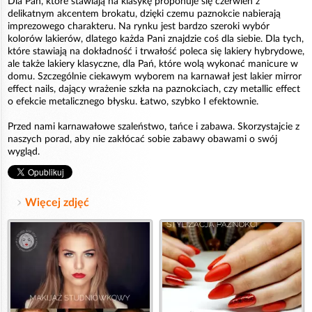
Dla Pań, które stawiają na klasykę proponuje się czerwień z
delikatnym akcentem brokatu, dzięki czemu paznokcie nabierają
imprezowego charakteru. Na rynku jest bardzo szeroki wybór
kolorów lakierów, dlatego każda Pani znajdzie coś dla siebie. Dla tych,
które stawiają na dokładność i trwałość poleca się lakiery hybrydowe,
ale także lakiery klasyczne, dla Pań, które wolą wykonać manicure w
domu. Szczególnie ciekawym wyborem na karnawał jest lakier mirror
effect nails, dający wrażenie szkła na paznokciach, czy metallic effect
o efekcie metalicznego błysku. Łatwo, szybko I efektownie.
Przed nami karnawałowe szaleństwo, tańce i zabawa. Skorzystajcie z
naszych porad, aby nie zakłócać sobie zabawy obawami o swój
wygląd.
Więcej zdjęć