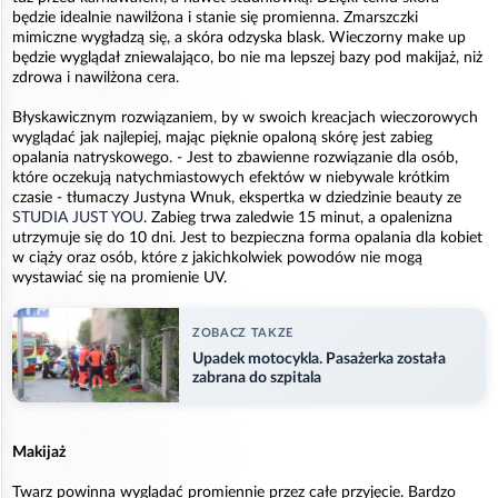
będzie idealnie nawilżona i stanie się promienna. Zmarszczki
mimiczne wygładzą się, a skóra odzyska blask. Wieczorny make up
będzie wyglądał zniewalająco, bo nie ma lepszej bazy pod makijaż, niż
zdrowa i nawilżona cera.
Błyskawicznym rozwiązaniem, by w swoich kreacjach wieczorowych
wyglądać jak najlepiej, mając pięknie opaloną skórę jest zabieg
opalania natryskowego. - Jest to zbawienne rozwiązanie dla osób,
które oczekują natychmiastowych efektów w niebywale krótkim
czasie - tłumaczy Justyna Wnuk, ekspertka w dziedzinie beauty ze
STUDIA JUST YOU
. Zabieg trwa zaledwie 15 minut, a opalenizna
utrzymuje się do 10 dni. Jest to bezpieczna forma opalania dla kobiet
w ciąży oraz osób, które z jakichkolwiek powodów nie mogą
wystawiać się na promienie UV.
ZOBACZ TAKZE
Upadek motocykla. Pasażerka została
zabrana do szpitala
Makijaż
Twarz powinna wyglądać promiennie przez całe przyjęcie. Bardzo