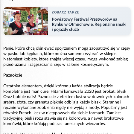
ZOBACZ TAKZE
Powiatowy Festiwal Przetworów na
Rynku w Otmuchowie. Regionalne smaki
i pojazdy służb
Panie, które chcą olśniewać spojrzeniem mogą zaopatrzyć się w rzęsy
w pasku lub kępkach, które można samemu wybrać w sklepie.
Natomiast kobiety, które znajdą więcej czasu, mogą wykonać zabieg
przedłużania i zagęszczania rzęs w salonie kosmetycznym.
Paznokcie
Ostatnim elementem, dzięki któremu każda stylizacja będzie
kompletna jest manicure. Hitami karnawału 2020 jest brokat, błysk
Oraz bubble nails! Paznokcie z efektem lustra w dowolnych kolorach
srebra, złota, czy granatu pięknie odbijają każdy blask. Staranne i
ręcznie wykonane zdobienia nigdy nie wyjdą z mody. Popularny jest
również French, lecz w nietypowych dla siebie formach. Zamiast
tradycyjnej bieli i różu stawia się na kolorowe, a nawet brokatowe
końcówki, które królują podczas tanecznych wieczorów.