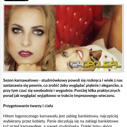
Sezon karnawałowo - studniówkowy powoli się rozkręca i wiele z nas
zastanawia się pewnie, co zrobić żeby wyglądać pięknie i elegancko, a
przy tym czuć się swobodnie i wygodnie. Poniżej kilka praktycznych
porad jak wyglądać wyjątkowo w trakcie imprezowego wieczoru.
Przygotowanie twarzy i ciała
Hitem tegorocznego karnawału jest zabieg bankietowy, najczęściej
wybierany przez kobiety. Panie decydują się na zabiegi bankietowe
tuż przed karnawałem, a nawet studniówką. Dzięki temu skóra