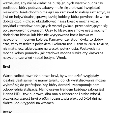
ważne jest, aby nie nakładać na buzię grubych warstw pudru czy
podkładu, który podczas zabawy może się zrolować i wyglądać
nieświeżo. Jeżeli chodzi o makijaż na karnawał to należy zaznaczyć, że
jest on indywidualną sprawą każdej kobiety, która powinna się w nim
dobrze czuć. - Chcąc ukształtować naszą kreację można wziąć
przykład z trendów panujących wśród gwiazd, przechadzających się
po czerwonych dywanach. Oczy to klasyczne smoke eye z mocnym
dodatkiem błysku lub idealnie wyrysowana kocia kreska w
nasyconym mocnym kolorze. Karnawał czy studniówka to dobry
czas, żeby zaszaleć z połyskiem i kolorem ust. Hitem w 2020 roku są
nie maty, lecz lakierowane na wysoki połysk usta. Postawcie na
mocne kolory pomadek jak czadowa modna śliwka czy klasyczna
nasycona czerwień - radzi Justyna Wnuk.
Brwi
Warto zadbać również o nasze brwi, by w ten dzień wyglądały
idealnie. Jeśli same nie mamy talentu do ich wystylizowania można
wybrać się do profesjonalisty, który doradzi i zaproponuje nam
odpowiednią stylizację. Najnowszym trendem każdego salonu jest
Henna HD - tzw pudrowa, dba ona o zniszczone i słabe włoski,
przywraca wzrost brwi o 60% i pozostawia efekt od 5-14 dni na
skórze i do 6 tygodni na włosach.
Rzęsy