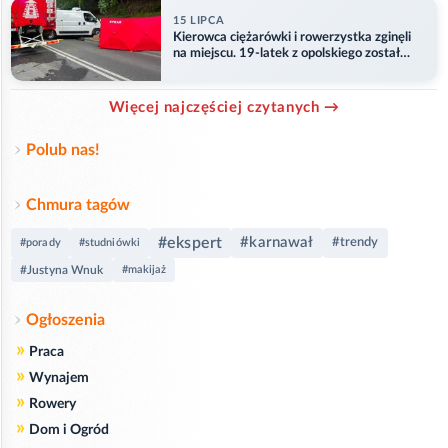
15 LIPCA
Kierowca ciężarówki i rowerzystka zginęli
na miejscu. 19-latek z opolskiego został
ranny
Więcej najczęściej czytanych →
Polub nas!
Chmura tagów
#ekspert
#karnawał
#trendy
#porady
#studniówki
#Justyna Wnuk
#makijaż
Ogłoszenia
»
Praca
»
Wynajem
»
Rowery
»
Dom i Ogród